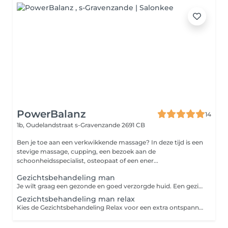
PowerBalanz
14
1b, Oudelandstraat
s-Gravenzande 2691 CB
Ben je toe aan een verkwikkende massage? In deze tijd is een
stevige massage, cupping, een bezoek aan de
schoonheidsspecialist, osteopaat of een ener...
Gezichtsbehandeling man
Je wilt graag een gezonde en goed verzorgde huid. Een gezichtsbehandeling voor mannen helpt je huid in goede conditie te brengen en te houden. Je huid krijgt volop aandacht van de schoonheidsspecialiste. De behandeling wordt helemaal afgestemd op jouw huidbeeld. Als dat nodig is, dan worden oneffenheden zoals mee-eters of gerstekorrels verwijderd. En als je wilt, worden ook je wenkbrauwen bijgewerkt. Een behandeling werkt ook nog eens ontspannend. Omdat scheren de mannenhuid kan irriteren en eigenlijk zelfs een klein beetje beschadigt, kan de huid extra gevoelig zijn tijdens de behandeling. Ook zijn verse stoppels erg scherp tijdens het masseren van de gezichtshuid. We vragen je daarom om je 24 uur van te voren niet te scheren. Gezichtsbehandeling voor de man: hoe werkt het? In een korte intake bespreken we wat je wensen en behoeften zijn. Je behandeling wordt hier helemaal op afgestemd. De gezichtsbehandeling voor mannen begint met een reiniging van de huid, inclusief een reinigend masker. De behandeling wordt afgesloten met gezichtsverzorging. Omdat verschillende mensen verschillende wensen hebben, geven we de volgende keuze in gezichtsbehandelingen: Gezichtsbehandeling van 45 minuten Gezichtsbehandeling Relax van 75 minuten
Gezichtsbehandeling man relax
Kies de Gezichtsbehandeling Relax voor een extra ontspannen behandeling. Je krijgt een reinigend én voedend masker en deelmassage. De deelmassage is een massage van je armen, handen en hoofdhuid. De Gezichtsbehandeling Relax duurt 75 minuten. Na de reiniging is je huid klaar voor een ontspannende massage van gezicht, hals, schouders en de bovenkant van de borst. Hierna krijg je een voedend masker en sluiten we af met gezichtsverzorging.