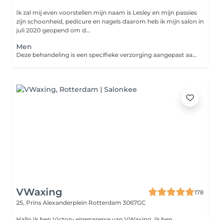
Ik zal mij even voorstellen mijn naam is Lesley en mijn passies
zijn schoonheid, pedicure en nagels daarom heb ik mijn salon in
juli 2020 geopend om d...
Men
Deze behandeling is een specifieke verzorging aangepast aan de behoefte van de mannenhuid. Geeft de huid energie en vitaliteit.
VWaxing
178
25, Prins Alexanderplein
Rotterdam 3067GC
Hallo Ik ben Victory eigenaresse van VWaxing. Ik ben