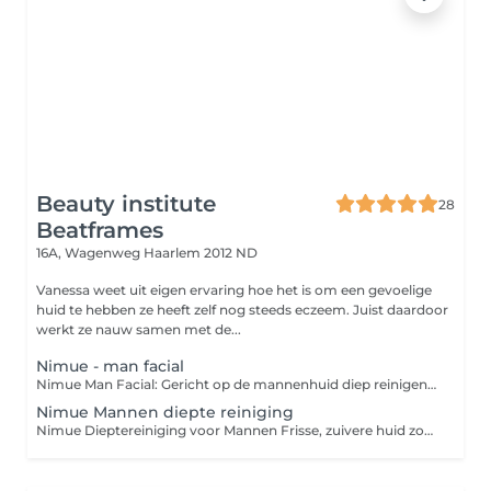
Beauty institute
28
Beatframes
16A, Wagenweg
Haarlem 2012 ND
Vanessa weet uit eigen ervaring hoe het is om een gevoelige
huid te hebben ze heeft zelf nog steeds eczeem. Juist daardoor
werkt ze nauw samen met de...
Nimue - man facial
Nimue Man Facial: Gericht op de mannenhuid diep reinigen, kalmeren en versterken De Nimue Man Facial is een op maat gemaakte gezichtsbehandeling die inspeelt op de specifieke behoeften van de mannelijke huid. Door invloeden zoals scheren, talgproductie, stress en blootstelling aan weer en wind, heeft de mannenhuid vaak behoefte aan een intensieve reiniging, hydratatie en huidversterking. Deze behandeling combineert de krachtige cosmeceuticals van Nimue met een effectieve maar no-nonsense aanpak ideaal voor mannen die resultaat willen. Wat houdt de behandeling in? Grondige reiniging en enzymatische exfoliatie Stoom en dieptereiniging voor het verwijderen van onzuiverheden Kalmerend masker en actieve serums afgestemd op de huidconditie Afsluitende verzorging met bescherming en herstellende werkstoffen Waarom deze behandeling? Vermindert verstoppingen, roodheid en ingegroeide haren Verbetert de huidtextuur en uitstraling Kalmeert na het scheren en versterkt de huidbarrière Stimuleert cel vernieuwing en laat de huid er fris en verzorgd uitzien Aanbevolen bij: Vette of gecombineerde huid Onzuiverheden of grove poriën Geïrriteerde huid door scheren Vermoeide, doffe of gestreste huid Duur: ± 45 minuten Resultaat: Een zuivere, gekalmeerde en energieke huid klaar voor elke dag Tip: Perfect als periodieke opfrisser of als start van een huidverbeteringstraject voor mannen.
Nimue Mannen diepte reiniging
Nimue Dieptereiniging voor Mannen Frisse, zuivere huid zonder gedoe De Nimue Dieptereiniging voor Mannen is een effectieve behandeling gericht op het verwijderen van onzuiverheden, het verminderen van mee-eters en het in balans brengen van de huid. De mannenhuid is vaak wat dikker, produceert meer talg en kan snel geïrriteerd raken door scheren deze behandeling pakt dat doelgericht aan. Wat kun je verwachten? Grondige reiniging en enzymatische peeling Stoom en manuele reiniging van poriën en onzuiverheden Kalmerend masker om roodheid te verminderen Afsluitende verzorging met talgregulerende en hydraterende producten Ideaal voor: Vette of gecombineerde huid Verstopte poriën en mee-eters Ruwe of onregelmatige huidstructuur Huidirritatie na scheren Duur: ± 60 minuten Resultaat: Een zuivere, gladde en frisse huid die er verzorgd uitziet Tip: Regelmatig toepassen houdt de huid helder, voorkomt puistjes en verbetert het scheerresultaat.