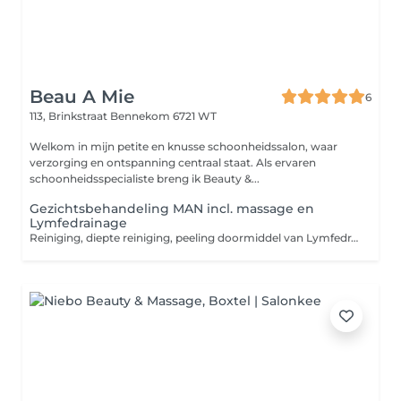
Beau A Mie
6
113, Brinkstraat
Bennekom 6721 WT
Welkom in mijn petite en knusse schoonheidssalon, waar
verzorging en ontspanning centraal staat. Als ervaren
schoonheidsspecialiste breng ik Beauty &...
Gezichtsbehandeling MAN incl. massage en
Lymfedrainage
Reiniging, diepte reiniging, peeling doormiddel van Lymfedrainage, onzuiverheden verwijderen, manuele massage van gelaat hals schouders en nek, aangepast masker, affluitende dag of nacht verzorging