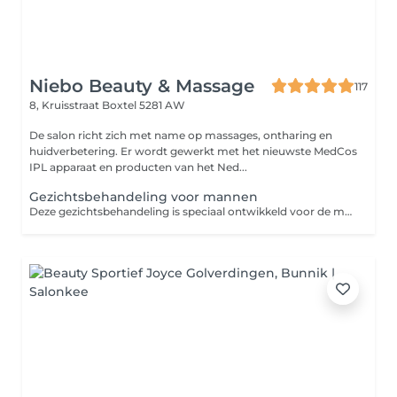
Niebo Beauty & Massage
117
8, Kruisstraat
Boxtel 5281 AW
De salon richt zich met name op massages, ontharing en
huidverbetering. Er wordt gewerkt met het nieuwste MedCos
IPL apparaat en producten van het Ned...
Gezichtsbehandeling voor mannen
Deze gezichtsbehandeling is speciaal ontwikkeld voor de mannenhuid, die vaak dikker is en meer talg produceert. Ideaal bij onzuiverheden, een vermoeide uitstraling of huidirritatie door scheren. Tijdens de behandeling wordt de huid diep gereinigd, overtollig talg verwijderd en worden eventuele onzuiverheden aangepakt. Daarnaast krijgt de huid een boost om weer fris, rustig en verzorgd aan te voelen. De behandeling bestaat uit: - oppervlaktereiniging - dieptereiniging en exfoliatie - verwijderen van onzuiverheden - kalmerend masker - bij 60 min: tijdens intrekken van de masker wordt een ontspannend nek en schouder massage gegeven - verzorging afgestemd op de mannenhuid Deze behandeling helpt om de huid te herstellen, irritaties te verminderen en een frisse, verzorgde uitstraling te geven.