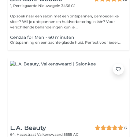
1, Perzikgaarde
Nieuwegein 3436 GJ
Op zoek naar een salon met een ontspannen, gemoedelijke
sfeer? Wil je ontspannen en huidverbetering in één? Voor
verschillende behandelingen kun je ...
Cenzaa for Men - 60 minuten
Ontspanning en een zachte gladde huid. Perfect voor iedere man. -Reinigen -Dieptereiniging -Onzuiverheden verwijderen -Geurreis -Balance massage -Masker -Dag- of nachtverzorging
L.A. Beauty
13
64, Hazestraat
Valkenswaard 5555 AC