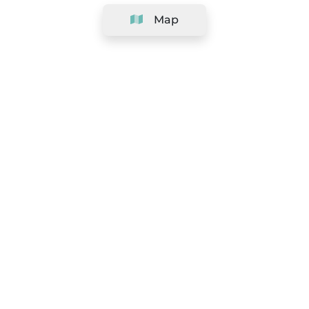
Map
Company
Support
Team
&
Careers
Information for salons
Legal
Exercise withdrawal right
Terms and conditions
Privacy Policy