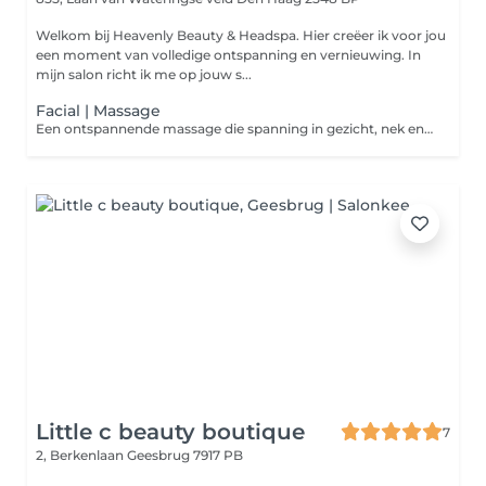
Welkom bij Heavenly Beauty & Headspa. Hier creëer ik voor jou
een moment van volledige ontspanning en vernieuwing. In
mijn salon richt ik me op jouw s...
Facial | Massage
Een ontspannende massage die spanning in gezicht, nek en schouders vermindert. Met zachte technieken worden spieren losgemaakt en de doorbloeding gestimuleerd, voor een ontspannen gevoel en een frisse uitstraling.
Little c beauty boutique
7
2, Berkenlaan
Geesbrug 7917 PB