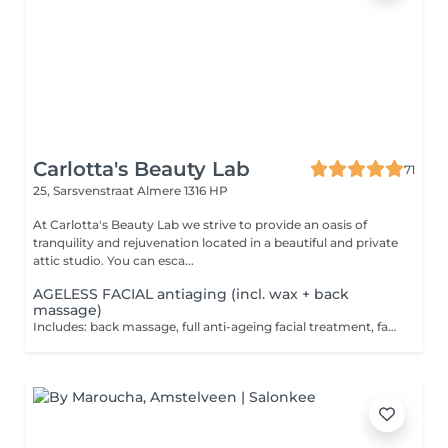
Carlotta's Beauty Lab
71
25, Sarsvenstraat
Almere 1316 HP
At Carlotta's Beauty Lab we strive to provide an oasis of
tranquility and rejuvenation located in a beautiful and private
attic studio. You can esca...
AGELESS FACIAL antiaging (incl. wax + back
massage)
Includes: back massage, full anti-ageing facial treatment, facial deep tissue massage, neck-, shoulders- and arm massage. Crafted to deliver a radiant skin through stimulation of cellular renewal. The treatment begins with a soft back massage designed to energise and revitalise the body's natural rhythm followed by a personalized facial treatment with deep tissue face massage designed to slow the ageing process of the skin.