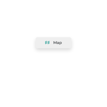
Map
Company
Support
Team
&
Careers
Information for salons