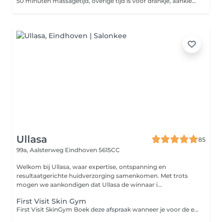
50 minuten massagetijd, overige tijd is voor drankje, aankleden etc.
Ullasa
85
99a, Aalsterweg
Eindhoven 5615CC
Welkom bij Ullasa, waar expertise, ontspanning en
resultaatgerichte huidverzorging samenkomen. Met trots
mogen we aankondigen dat Ullasa de winnaar i...
First Visit Skin Gym
First Visit SkinGym Boek deze afspraak wanneer je voor de eerste keer een SkinGym bij ons ondergaat. Tijdens deze eerste afspraak nemen we extra tijd om jouw huid goed te analyseren, jouw wensen en doelen te bespreken en alle SkinGym-opties duidelijk aan je uit te leggen. Zo kunnen we samen bepalen welke behandeling en technieken het beste passen bij jouw huidconditie en het resultaat dat jij wilt bereiken. Deze first visit is belangrijk om jouw behandeling direct goed af te stemmen en het maximale uit jouw SkinGym te halen. Wil je Buccal toevoegen? Dat kan direct via Extras, of geef het tijdens de intake aan.