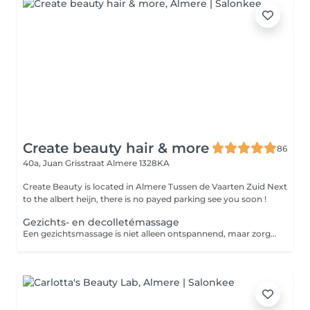
Create beauty hair & more
86
40a, Juan Grisstraat
Almere 1328KA
Create Beauty is located in Almere Tussen de Vaarten Zuid Next
to the albert heijn, there is no payed parking see you soon !
Gezichts- en decolletémassage
Een gezichtsmassage is niet alleen ontspannend, maar zorgt ook voor betere doorbloeding van het gezicht. Hierdoor wordt het huidherstellend vermogen gestimuleerd en ziet de huid er frisser en stralend uit.