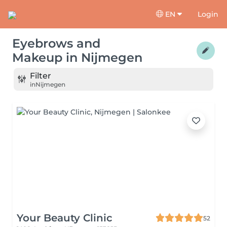
EN
Login
Eyebrows and
Makeup
in
Nijmegen
Filter
in
Nijmegen
Your Beauty Clinic
52