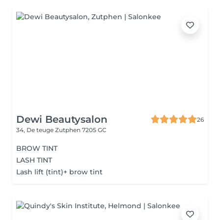
Dewi Beautysalon
26
34, De teuge
Zutphen 7205 GC
BROW TINT
LASH TINT
Lash lift (tint)+ brow tint