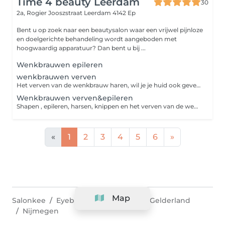
Time 4 beauty Leerdam
30
2a, Rogier Jooszstraat
Leerdam 4142 Ep
Bent u op zoek naar een beautysalon waar een vrijwel pijnloze
en doelgerichte behandeling wordt aangeboden met
hoogwaardig apparatuur? Dan bent u bij ...
Wenkbrauwen epileren
wenkbrauwen verven
Het verven van de wenkbrauw haren, wil je je huid ook geverfd hebben om gaatjes op te vullen kies dan voor hybridbrows of hennabrows
Wenkbrauwen verven&epileren
Shapen , epileren, harsen, knippen en het verven van de wenkbrauw haren. wil je je huid ook geverfd hebben om de gaatjes opgevuld te krijgen, kies dan voor hybridbrows of henna brows
«
1
2
3
4
5
6
»
Map
Salonkee
Eyebrows and Makeup
Gelderland
Nijmegen