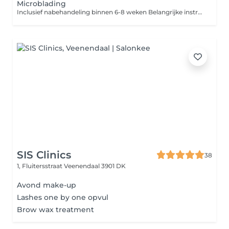
Microblading
Inclusief nabehandeling binnen 6-8 weken Belangrijke instructies vóór uw PMU-behandeling: Om de beste resultaten te bereiken, vragen wij u vriendelijk om het volgende niet te doen 2448 uur vóór de behandeling: Geen alcohol of cafeïne gebruiken Geen aspirine of bloedverdunnende medicatie innemen (tenzij voorgeschreven door uw arts) Geen zonnebank of intensief zonnen Geen gezichtsbehandeling, peeling of botox vóór de afspraak Niet epileren of harsen op het te behandelen gebied Kom alstublieft met schone huid, zonder make-up naar uw afspraak.
SIS Clinics
38
1, Fluitersstraat
Veenendaal 3901 DK
Avond make-up
Lashes one by one opvul
Brow wax treatment