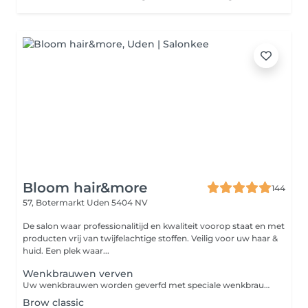
Bloom hair&more
144
57, Botermarkt
Uden 5404 NV
De salon waar professionalitijd en kwaliteit voorop staat en met
producten vrij van twijfelachtige stoffen. Veilig voor uw haar &
huid. Een plek waar...
Wenkbrauwen verven
Uw wenkbrauwen worden geverfd met speciale wenkbrauwverf waar u minstens 3 tot 4 weken plezier van heeft. Er wordt samen met u gekeken welke kleur het mooiste bij uw haar en huid past.
Brow classic