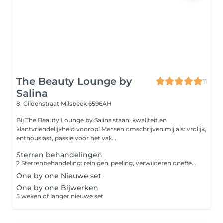
The Beauty Lounge by
11
Salina
8, Gildenstraat
Milsbeek 6596AH
Bij The Beauty Lounge by Salina staan: kwaliteit en
klantvriendelijkheid voorop! Mensen omschrijven mij als: vrolijk,
enthousiast, passie voor het vak...
Sterren behandelingen
2 Sterrenbehandeling: reinigen, peeling, verwijderen oneffenheden en verzorgende crème. 3 Sterrenbehandeling: reinigen, peeling, verwijderen oneffenheden, masker en verzorgende crème. 4 Sterrenbehandeling: reinigen, peeling, verwijderen oneffenheden, masker, korte massage en verzorgende crème. 5 Sterrenbehandeling: reinigen, peeling, verwijderen oneffenheden, masker, uitgebreide massage en verzorgende crème + ampul.
One by one Nieuwe set
One by one Bijwerken
5 weken of langer nieuwe set