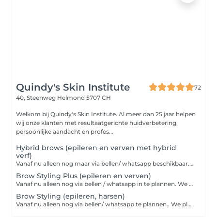
Quindy's Skin Institute
72
40, Steenweg
Helmond 5707 CH
Welkom bij Quindy's Skin Institute. Al meer dan 25 jaar helpen
wij onze klanten met resultaatgerichte huidverbetering,
persoonlijke aandacht en profes...
Hybrid brows (epileren en verven met hybrid
verf)
Vanaf nu alleen nog maar via bellen/ whatsapp beschikbaar. We plaatsen je dan op onze wachtlijst voor je voorkeur dag. Wat zijn Hybrid brows? Met Hybrid brows wordt de huid en de wenkbrauwharen geverfd en mooi gevormd. Het verschil met Henna brows is dat Hybrid brows veel langer zichtbaar blijft op de huid, namelijk 7 tot 10 dagen. Op de haartjes blijft het resultaat maar liefst tot 7 weken. Het vervaagt dus niet uit de haartjes maar het groeit eruit. Doordat bij deze behandeling ook de huid wordt geverfd zien je wenkbrauwen er optisch veel voller uit. Ook ideaal wanneer je twijfelt over PMU.
Brow Styling Plus (epileren en verven)
Vanaf nu alleen nog via bellen / whatsapp in te plannen. We plaatsen je dan evt op onze wachtlijst voor je voorkeursdag.
Brow Styling (epileren, harsen)
Vanaf nu alleen nog via bellen/ whatsapp te plannen.. We plaatsen je dan evt op onze wachtlijst voor je voorkeursdag. TIP: Tijdens een gezichtsbehandeling bij Quindy's zit epileren bij de prijs inbegrepen.