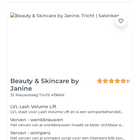
Beauty & Skincare by
31
Janine
31, Nieuwsteeg
Tricht 4196AK
LVL Lash Volume Lift
LVL staat voor Lash Volume Lift en is een wimperbehandeling die natuurlijke wimpers lift. Door middel van een siliconen schildje worden de wimpers gelift vanaf de wortel, dit zorgt voor gemiddeld 6 tot 9 weken voor een open blik met lange, volumineuze en perfect gesepareerde wimpers.
Verven - wenkbrauwen
Het verven van je wenkbrauwen maakt ze beter zichtbaar en geeft je gezicht meer expressie. Het resultaat blijft 3 à 6 weken zichtbaar.
Verven - wimpers
Het verven van je wimpers zorgt voor een intensere blik zonder dat je make-up hoeft te gebruiken. Het resultaat blijft 3 à 6 weken zichtbaar.