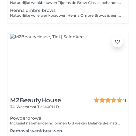
Natuurlijke wenkbrauwen Tijdens de Brow Classic behandeling werken wij met je eigen natuurlijke haartjes. Je wenkbrauwen gaan we harsen, epileren, knippen, verven, stylen en we sluiten af met een verwarmend oogmasker.
Henna ombre brows
Natuurlijke volle wenkbrauwen Henna Ombre Brows is een nieuwe, razend populaire, manier van wenkbrauw verven. Standaard wenkbrauwverf kleurt alleen de haren maar Henna neemt zowel de haren als huid mee. De Henna zorgt voor een extra strak resultaat, waardoor je wenkbrauwen optisch voller lijken. Inclusief shapen.
M2BeautyHouse
41
34, Weerstraat
Tiel 4001 LD
Powderbrows
Inclusief nabehandeling binnen 6-8 weken Belangrijke instructies vóór uw PMU-behandeling: Om de beste resultaten te bereiken, vragen wij u vriendelijk om het volgende niet te doen 2448 uur vóór de behandeling: Geen alcohol of cafeïne gebruiken Geen aspirine of bloedverdunnende medicatie innemen (tenzij voorgeschreven door uw arts) Geen zonnebank of intensief zonnen Geen gezichtsbehandeling, peeling of botox vóór de afspraak Niet epileren of harsen op het te behandelen gebied Kom alstublieft met schone huid, zonder make-up naar uw afspraak.
Removal wenkbrauwen