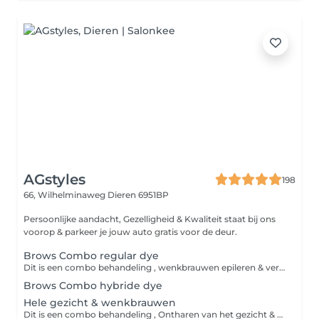
AGstyles
198
66, Wilhelminaweg
Dieren 6951BP
Persoonlijke aandacht, Gezelligheid & Kwaliteit staat bij ons
voorop & parkeer je jouw auto gratis voor de deur.
Brows Combo regular dye
Dit is een combo behandeling , wenkbrauwen epileren & verven. Bij deze behandeling ontharen we de ongewenste haartjes bij de wenkbrauwen met touw en pincet. Ook worden je wenkbrauwen in vorm gebracht die het beste bij jouw gezicht past en/of die je graag wilt. Daarna worden ze geverfd met regular verf in een kleur na keuze en/of die het beste bij jouw past.
Brows Combo hybride dye
Hele gezicht & wenkbrauwen
Dit is een combo behandeling , Ontharen van het gezicht & wenkbrauwen epileren. De haren van het gezicht worden met touw verwijderd zodat ook alle donsharen worden mee verwijderd voor een glad resultaat van het gezicht. Daarna ontharen we de ongewenste haartjes bij de wenkbrauwen met touw en pincet. Ook worden je wenkbrauwen in vorm gebracht die het beste bij jouw gezicht past en/of die je graag wilt.