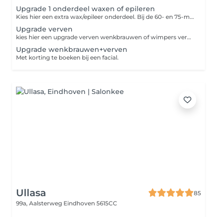
Upgrade 1 onderdeel waxen of epileren
Kies hier een extra wax/epileer onderdeel. Bij de 60- en 75-minuten facial is één waxonderdeel inbegrepen en kun je hier eventueel een extra onderdeel bijboeken.
Upgrade verven
kies hier een upgrade verven wenkbrauwen of wimpers verven Alleen boeken in combinatie met een facial!
Upgrade wenkbrauwen+verven
Met korting te boeken bij een facial.
Ullasa
85
99a, Aalsterweg
Eindhoven 5615CC