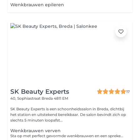
Wenkbrauwen epileren
SK Beauty Experts
17
40, Sophiastraat
Breda 4811 EM
SK Beauty Experts is een schoonheidssalon in Breda, dichtbij
het station en uitstekend bereikbaar. De salon bevindt zich op
slechts 5 minuten loopafst...
Wenkbrauwen verven
Sta op met perfect gevormde wenkbrauwen en een sprekende blik. Door het verven van wenkbrauwen en wimpers lijken de haartjes voller en intenser van kleur, waardoor je ogen direct meer spreken. Met harsen of epileren brengen we je wenkbrauwen perfect in model, volledig afgestemd op jouw wensen en gezichtsvorm. Het resultaat? Een verzorgde, natuurlijke uitstraling die weken zichtbaar blijft, zelfs zonder mascara of wenkbrauwpotlood. Dat scheelt je elke ochtend kostbare tijd. Beperkingen: Niet geschikt bij actieve huidirritaties of wondjes rondom de wenkbrauwen of ogen Bij bekende allergieën voor verfstoffen vooraf melden Contactlenzen dienen tijdens de behandeling verwijderd te worden Bij recente oogoperaties eerst overleggen Twijfel? Neem vooraf contact met ons op Goed om te weten: Het resultaat blijft gemiddeld 3 tot 6 weken zichtbaar De behandeling is vrijwel pijnloos (lichte gevoeligheid bij harsen mogelijk) Kom bij voorkeur zonder oog- of wenkbrauwmake-up Vermijd 24 uur na de behandeling sauna, zon of intensieve reiniging rondom het behandelde gebied