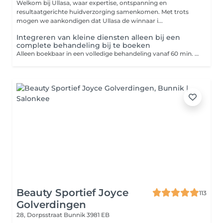
Welkom bij Ullasa, waar expertise, ontspanning en
resultaatgerichte huidverzorging samenkomen. Met trots
mogen we aankondigen dat Ullasa de winnaar i...
Integreren van kleine diensten alleen bij een
complete behandeling bij te boeken
Alleen boekbaar in een volledige behandeling vanaf 60 min. In combinatie met de Skingym boeken? Dan kun je de kleine diensten los boeken! Ga dan 1 stap terug en kies je losse module daar.
Beauty Sportief Joyce
113
Golverdingen
28, Dorpsstraat
Bunnik 3981 EB