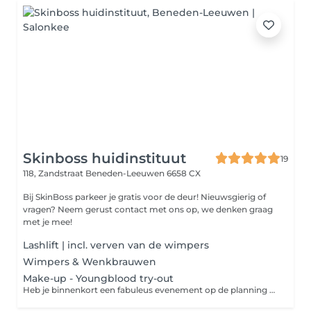
Skinboss huidinstituut
19
118, Zandstraat
Beneden-Leeuwen 6658 CX
Bij SkinBoss parkeer je gratis voor de deur! Nieuwsgierig of
vragen? Neem gerust contact met ons op, we denken graag
met je mee!
Lashlift | incl. verven van de wimpers
Wimpers & Wenkbrauwen
Make-up - Youngblood try-out
Heb je binnenkort een fabuleus evenement op de planning staan waarvoor jij wil stralen of ben je benieuwd wat professionele make-up voor je kan doen? Gun jezelf onze YoungBlood make-up! Dankzij de 100% minerale samenstelling is onze make-up zelfs GOED voor je huid. Daarnaast zorgt de unieke hoogte van de pigmenten ervoor dat je heel weinig nodig hebt, waardoor je vrijwel eindeloos met jouw producten kan doen en blijft het fenomenaal zitten. Het is toch hemels!