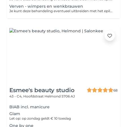
Verven - wimpers en wenkbrauwen
Je kunt deze behandeling eventueel uitbreiden met het epileren van je wenkbrauwen. Het verven van je wimpers zorgt voor een intensere blik zonder dat je make-up hoeft te gebruiken. Het resultaat blijft 3 à 6 weken zichtbaar. Het verven van je wenkbrauwen maakt ze beter zichtbaar en geeft je gezicht meer expressie. Het resultaat blijft 3 à 6 weken zichtbaar.
Esmee's beauty studio
68
43 - C4, Hoofdstraat
Helmond 5706 AJ
BIAB incl. manicure
Glam
Let op: op zondag geldt € 10 toeslag
One by one