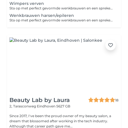
Wimpers verven
Sta op met perfect gevormde wenkbrauwen en een sprekende blik. Door het verven van wenkbrauwen en wimpers lijken de haartjes voller en intenser van kleur, waardoor je ogen direct meer spreken. Met harsen of epileren brengen we je wenkbrauwen perfect in model, volledig afgestemd op jouw wensen en gezichtsvorm. Het resultaat? Een verzorgde, natuurlijke uitstraling die weken zichtbaar blijft, zelfs zonder mascara of wenkbrauwpotlood. Dat scheelt je elke ochtend kostbare tijd. Beperkingen: Niet geschikt bij actieve huidirritaties of wondjes rondom de wenkbrauwen of ogen Bij bekende allergieën voor verfstoffen vooraf melden Contactlenzen dienen tijdens de behandeling verwijderd te worden Bij recente oogoperaties eerst overleggen Twijfel? Neem vooraf contact met ons op Goed om te weten: Het resultaat blijft gemiddeld 3 tot 6 weken zichtbaar De behandeling is vrijwel pijnloos (lichte gevoeligheid bij harsen mogelijk) Kom bij voorkeur zonder oog- of wenkbrauwmake-up Vermijd 24 uur na de behandeling sauna, zon of intensieve reiniging rondom het behandelde gebied
Wenkbrauwen harsen/epileren
Sta op met perfect gevormde wenkbrauwen en een sprekende blik. Door het verven van wenkbrauwen en wimpers lijken de haartjes voller en intenser van kleur, waardoor je ogen direct meer spreken. Met harsen of epileren brengen we je wenkbrauwen perfect in model, volledig afgestemd op jouw wensen en gezichtsvorm. Het resultaat? Een verzorgde, natuurlijke uitstraling die weken zichtbaar blijft, zelfs zonder mascara of wenkbrauwpotlood. Dat scheelt je elke ochtend kostbare tijd. Beperkingen: Niet geschikt bij actieve huidirritaties of wondjes rondom de wenkbrauwen of ogen Bij bekende allergieën voor verfstoffen vooraf melden Contactlenzen dienen tijdens de behandeling verwijderd te worden Bij recente oogoperaties eerst overleggen Twijfel? Neem vooraf contact met ons op Goed om te weten: Het resultaat blijft gemiddeld 3 tot 6 weken zichtbaar De behandeling is vrijwel pijnloos (lichte gevoeligheid bij harsen mogelijk) Kom bij voorkeur zonder oog- of wenkbrauwmake-up Vermijd 24 uur na de behandeling sauna, zon of intensieve reiniging rondom het behandelde gebied
Beauty Lab by Laura
18
2, Tarasconweg
Eindhoven 5627 GB
Since 2017, I've been the proud owner of my beauty salon, a
dream that blossomed after working in the tech industry.
Although that career path gave me...