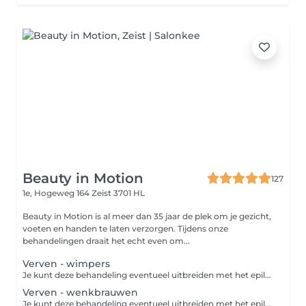
Beauty in Motion
127
1e, Hogeweg 164
Zeist 3701 HL
Beauty in Motion is al meer dan 35 jaar de plek om je gezicht,
voeten en handen te laten verzorgen. Tijdens onze
behandelingen draait het echt even om...
Verven - wimpers
Je kunt deze behandeling eventueel uitbreiden met het epileren van je wenkbrauwen. Het verven van je wimpers zorgt voor een intensere blik zonder dat je make-up hoeft te gebruiken. Het resultaat blijft 3 à 6 weken zichtbaar.
Verven - wenkbrauwen
Je kunt deze behandeling eventueel uitbreiden met het epileren van je wenkbrauwen. Het verven van je wenkbrauwen maakt ze beter zichtbaar en geeft je gezicht meer expressie. Het resultaat blijft 3 à 6 weken zichtbaar.