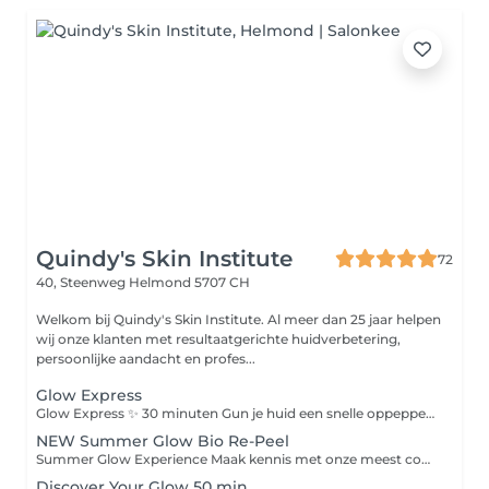
Quindy's Skin Institute
72
40, Steenweg
Helmond 5707 CH
Welkom bij Quindy's Skin Institute. Al meer dan 25 jaar helpen
wij onze klanten met resultaatgerichte huidverbetering,
persoonlijke aandacht en profes...
Glow Express
Glow Express ✨ 30 minuten Gun je huid een snelle oppepper met de Glow Express. Deze behandeling is ideaal als onderhoud, voor een speciale gelegenheid of wanneer je huid behoefte heeft aan een frisse boost. De behandeling bestaat uit: Dieptereiniging Milde peeling Verzorgend masker Beauty Angel lichtbehandeling Afsluitende verzorging Na afloop voelt je huid fris, verzorgd en straalt ze met een gezonde glow. Glow Express Deluxe ✨ 45 minuten De Glow Express Deluxe biedt alles van de Glow Express, aangevuld met een intensieve bindweefselmassage voor extra aandacht en huidverbetering. Deze massage stimuleert de doorbloeding, ondersteunt de huidstructuur en geeft de huid een frisse, stevige uitstraling. De behandeling bestaat uit: Dieptereiniging Milde peeling Bindweefselmassage Verzorgend masker Beauty Angel lichtbehandeling Afsluitende verzorging Een complete boost voor de huid, waarbij ontspanning en huidverbetering samenkomen voor een gezonde, stralende uitstraling.
NEW Summer Glow Bio Re-Peel
Summer Glow Experience Maak kennis met onze meest complete zomerbehandeling voor een frisse, stevige en stralende huid. Tijdens de Summer Glow Experience combineren we de huidvernieuwende werking van BioRePeel met een intensieve bindweefselmassage onze cooling globes en een ontspannend LED-lichtmasker. Deze krachtige combinatie stimuleert de huidvernieuwing, activeert de doorbloeding, ondersteunt de collageenaanmaak en zorgt voor een gezonde, natuurlijke glow. Afgestemd op jouw huidtype werken we met de hoogwaardige producten van LABAREAU of Natura Bissé voor een optimaal resultaat. Resultaat: Direct een frisse en stralende uitstraling Verfijnde huidstructuur en poriën Meer stevigheid en elasticiteit Intensieve hydratatie en herstel Een gezonde summer glow zonder downtime De perfecte behandeling voor wie zichtbaar resultaat én een moment van luxe wil ervaren.
Discover Your Glow 50 min