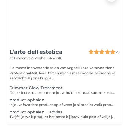
L’arte dell’estetica
29
17, Binnenveld
Veghel 5462 GK
De meest innoverende salon van veghel Onze kernwaarden?
Professionaliteit, kwaliteit en kennis maar vooral: persoonlijke
aandacht. Bij ons krijg je ...
Summer Glow Treatment
Dé perfecte treatment om jouw huid helemaal summer ready te maken! Deze behandeling is een compleet verzorgingspakket waarbij niet alleen het gezicht, maar ook de armen extra aandacht krijgen. We merken namelijk vaak dat, naarmate we ouder worden, de armen ook wat extra verzorging kunnen gebruiken. Daarom hebben we een treatment samengesteld die zorgt voor een mooie glow én verzorging van top tot teen. Wat kun je verwachten? Een complete HydroPeptide behandeling Verzorging voor zowel gezicht als armen Een prachtige frisse glow Ontspanning én huidverbetering in één behandeling En extra fijn: Je ontvangt de HydroPeptide Sun Slick SPF50 cadeau t.w.v. €38 Deze handige SPF stick is perfect voor onderweg, past makkelijk in je tas en is ideaal voor zowel gezicht als lichaam.
product ophalen
Is jouw favoriete product op of weet je al precies welk product je wilt aanschaffen? Boek dan deze afspraak. We leggen jouw producten voor je klaar, zodat je ze snel en gemakkelijk kunt ophalen. Ideaal als je geen advies nodig hebt en precies weet wat je zoekt.
product ophalen + advies
Twijfel je welk product het beste bij jouw huid past of wil je jouw huidverzorgingsroutine opnieuw bekijken? Boek dan deze afspraak. Tijdens een persoonlijk advies kijken we samen naar de behoeften van jouw huid en adviseren we de producten die het beste aansluiten. Zo ga je naar huis met een routine die écht bij jou past.