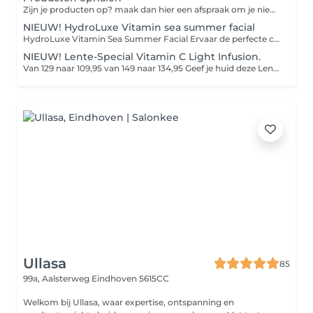
Zijn je producten op? maak dan hier een afspraak om je nieuwe producten weer op te komen halen.
NIEUW! HydroLuxe Vitamin sea summer facial
HydroLuxe Vitamin Sea Summer Facial Ervaar de perfecte combinatie van luxe, ontspanning en huidverbetering. De HydroLuxe Vitamin Sea Summer Facial is speciaal ontwikkeld om je huid tijdens de zomer intens te hydrateren, te beschermen en een prachtige, gezonde glow te geven. Met krachtige vitamine C, zuurstof, antioxidanten en verkoelende cryoglobes wordt de huid gevoed, gekalmeerd en gestimuleerd om collageen aan te maken. De behandeling laat je huid direct frisser, egaler en zichtbaar stralender achter. Na de behandeling geniet je van: Een frisse, gezonde glow Intense hydratatie Kalmering en herstel van de huid Bescherming tegen zomerse invloeden Een ontspannen én zichtbaar stralende huid
NIEUW! Lente-Special Vitamin C Light Infusion.
Van 129 naar 109,95 van 149 naar 134,95 Geef je huid deze Lente een stralende boost. Tijdens de Special HydroPeptide Vitamin C Light Infusion facial geniet je van diepe ontspanning, warme compressen, Cryotreatment en een zorgvuldig opgebouwde glow-behandeling met verhelderende enzymen, vitamine C en zuurstofwerkstoffen. Het collageenlicht van de Beauty Angel ELT laat je huid zichtbaar oplichten, voller ogen en direct glanzen met een gezonde zomerse Glow De behandeling wordt afgesloten met rijke verzorging, oogcrème, lipverzorging en een aangepaste dag- of nachtcrème. Perfect voor wie deze zomer wil stralen, comfort zoekt én intensieve huidverbetering wil combineren met pure ontspanning.
Ullasa
85
99a, Aalsterweg
Eindhoven 5615CC
Welkom bij Ullasa, waar expertise, ontspanning en