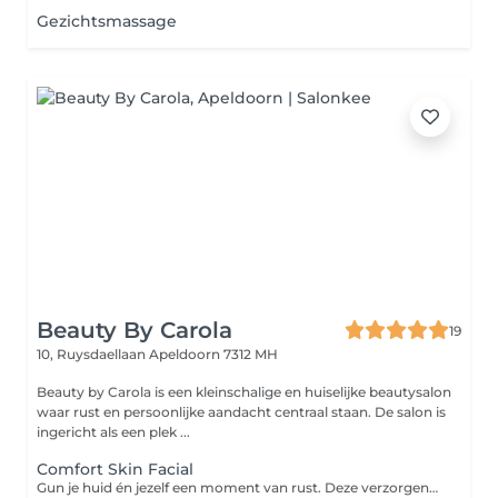
Gezichtsmassage
Beauty By Carola
19
10, Ruysdaellaan
Apeldoorn 7312 MH
Beauty by Carola is een kleinschalige en huiselijke beautysalon
waar rust en persoonlijke aandacht centraal staan. De salon is
ingericht als een plek ...
Comfort Skin Facial
Gun je huid én jezelf een moment van rust. Deze verzorgende behandeling hydrateert, verzacht en laat je huid weer stralen. Je geniet van een uitgebreide ontspannende reiniging met aandacht voor het gezicht, en een masker waarbij ook nek en schouders worden gemasseerd. Doel: Hydrateren en ontspannen Extra geschikt voor: alle huidtypen