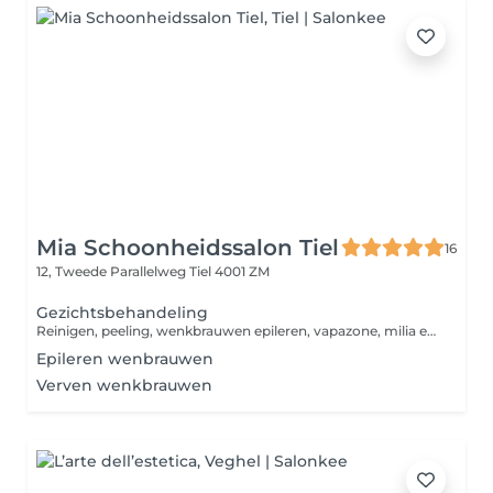
Mia Schoonheidssalon Tiel
16
12, Tweede Parallelweg
Tiel 4001 ZM
Gezichtsbehandeling
Reinigen, peeling, wenkbrauwen epileren, vapazone, milia en comedonen verwijderen, masker en een voedende cremé als afsluiting. Eventueel harsen bovenlip is gratis bij deze behandeling.
Epileren wenbrauwen
Verven wenkbrauwen