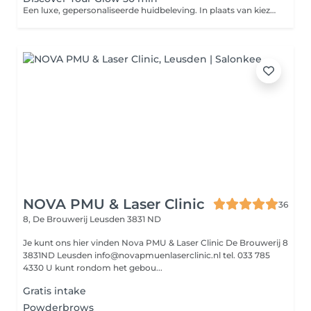
Een luxe, gepersonaliseerde huidbeleving. In plaats van kiezen uit losse behandelingen, kies je bij ons alleen jouw behandeltijd. Wij stemmen elke behandeling volledig af op wat jouw huid op dat moment nodig heeft. Jij ontspant. Wij creëren jouw perfecte glow.
NOVA PMU & Laser Clinic
36
8, De Brouwerij
Leusden 3831 ND
Je kunt ons hier vinden Nova PMU & Laser Clinic De Brouwerij 8
3831ND Leusden info@novapmuenlaserclinic.nl tel. 033 785
4330 U kunt rondom het gebou...
Gratis intake
Powderbrows