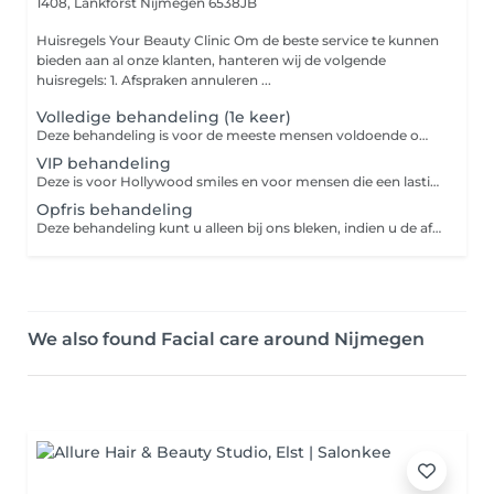
1408, Lankforst
Nijmegen 6538JB
Huisregels Your Beauty Clinic Om de beste service te kunnen
bieden aan al onze klanten, hanteren wij de volgende
huisregels: 1. Afspraken annuleren ...
Volledige behandeling (1e keer)
Deze behandeling is voor de meeste mensen voldoende om de meeste verkleuring te laten verdwijnen. 3x15 minuten inclusief intake.
VIP behandeling
Deze is voor Hollywood smiles en voor mensen die een lastiger te bleken gebit hebben. 4x 15 minuten inclusief intake.
Opfris behandeling
Deze behandeling kunt u alleen bij ons bleken, indien u de afgelopen 6 maanden al bij ons geweest bent voor tandenbleken. 1x 20 minuten inclusief intake
We also found Facial care around Nijmegen