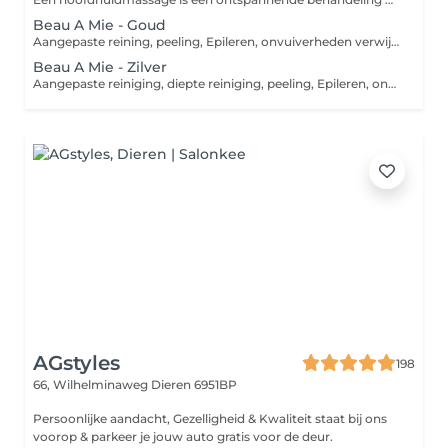
Beau A Mie - Goud
Aangepaste reining, peeling, Epileren, onvuiverheden verwijderen, Lymfedrainage massage 20min. met glazen klokjes van gelaat- hals- decollaté, Manuele massage 25 min. van gelaat- hals- decollaté- nek & schouders, Aangepast masker, Afsluitende huidvezorging incl. elixer of serum.
Beau A Mie - Zilver
Aangepaste reiniging, diepte reiniging, peeling, Epileren, onzuiverheden verwijderen, Manuele massage OF Lymfedrainage ca.25 min. van gelaat- hals- decolleté- nek & schouders, Aangepast masker, Afsluitende huidverzorging incl. elixer of serum.
AGstyles
198
66, Wilhelminaweg
Dieren 6951BP
Persoonlijke aandacht, Gezelligheid & Kwaliteit staat bij ons
voorop & parkeer je jouw auto gratis voor de deur.