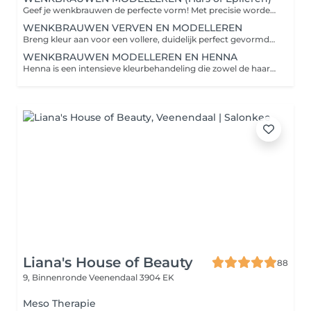
Geef je wenkbrauwen de perfecte vorm! Met precisie worden haartjes bijgevormd en geaccentueerd met hars of epileren, zodat je ogen beter tot hun recht komen en je gezicht een verzorgde, stralende uitstraling krijgt.
WENKBRAUWEN VERVEN EN MODELLEREN
Breng kleur aan voor een vollere, duidelijk perfect gevormde wenkbrauw. Ideaal om je ogen te laten spreken en de natuurlijke schoonheid van je gezicht te benadrukken.
WENKBRAUWEN MODELLEREN EN HENNA
Henna is een intensieve kleurbehandeling die zowel de haartjes als de huid meeverft, voor een langdurig en natuurlijk resultaat. Je wenkbrauwen krijgen een vollere look, mooie contouren en een stralende uitstraling. Wat gebeurt er tijdens de behandeling? Eerst worden je wenkbrauwen gemoduleerd (in model gebracht) via hars of epileren. De henna wordt zorgvuldig aangebracht en krijgt de tijd om in te trekken. Daarna wordt de henna verwijderd, zodat je wenkbrauwen een gelijkmatige, diepe kleur hebben. Resultaat en houdbaarheid: Intensieve, natuurlijke kleur op de haartjes: 23 weken zichtbaar. Kleur op de huid: 510 dagen zichtbaar. Nazorg / Thuis: Vermijd 24 uur na de behandeling water, make-up of crème op de wenkbrauwen. Gebruik geen agressieve reinigers of scrubs in de wenkbrauwomgeving. Breng eventueel een beetje neutrale olie of balm aan om de haartjes zacht te houden. Vermijd zonnebank of sauna direct na de behandeling om de houdbaarheid te verlengen.
Liana's House of Beauty
88
9, Binnenronde
Veenendaal 3904 EK
Meso Therapie