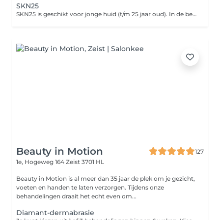
SKN25
SKN25 is geschikt voor jonge huid (t/m 25 jaar oud). In de behandeling worden gebruikt producten gemaakt van natuurlijke ingrediënten. Combinatie van de producten zorgt voor zuivere en gehydrateerde huid met gezonde en frisse uitstraling.
Beauty in Motion
127
1e, Hogeweg 164
Zeist 3701 HL
Beauty in Motion is al meer dan 35 jaar de plek om je gezicht,
voeten en handen te laten verzorgen. Tijdens onze
behandelingen draait het echt even om...
Diamant-dermabrasie