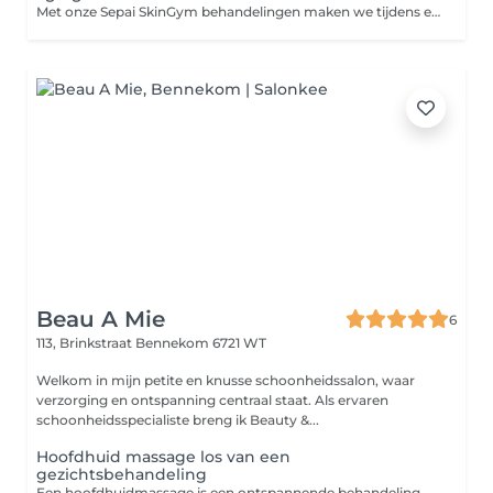
Met onze Sepai SkinGym behandelingen maken we tijdens elk bezoek een behandeling op maat. Wat we precies gaan doen? Dat weten we van tevoren nooit, omdat ons behandelplan ter plekke speciaal voor jouw huidconditie gemaakt wordt. Persoonlijker wordt het niet en altijd verzekerd van een optimaal resultaat! Het enige wat jij hoeft te doen is jouw gewenste behandelduur uitkiezen, wij doen de rest! Altijd inclusief. Je betaalt dus nooit extra voor: Sepai salonpeelings, waxen en verven, LED masker, (bindweefsel)massages, RF deelbehandelingen en gezichtsmaskers
Beau A Mie
6
113, Brinkstraat
Bennekom 6721 WT
Welkom in mijn petite en knusse schoonheidssalon, waar
verzorging en ontspanning centraal staat. Als ervaren
schoonheidsspecialiste breng ik Beauty &...
Hoofdhuid massage los van een
gezichtsbehandeling
Een hoofdhuidmassage is een ontspannende behandeling waarbij het hoofd, de nek en de schouders met zachte druk en strijkingen worden gemasseerd. Behandeling die ook als extra geboekt kan worden bij andere behandelingen.