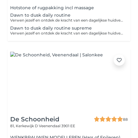
Hotstone of rugpakking incl massage
Dawn to dusk daily routine
Verwen jezelf en ontdek de kracht van een dagelijkse huidverzorgingsroutine. Dit huidverzorgingsprogramma biedt alles wat je nodig hebt om jouw huid te voeden, te beschermen en te herstellen. Laat elke stap van jouw routine een moment van self-care zijn. Intake-huidanalyse-reinigen-dieptereinigen-masker-dagverzorging-persoonlijk advies.
Dawn to dusk daily routine supreme
Verwen jezelf en ontdek de kracht van een dagelijkse huidverzorgingsroutine. Dit huidverzorgingsprogramma biedt alles wat je nodig hebt om jouw huid te voeden, te beschermen, te herstellen en te verbeteren. Laat elke stap van jouw routine een moment van self-care zijn. Intake-huidanalyse-waxen van gezicht en wenkbrauwen-wenkbrauwen verven-reinigen-dieptereinigen-massage-masker-dagverzorging-persoonlijk advies.
De Schoonheid
88
81, Kerkewijk D
Veenendaal 3901 EE
WENKBRAUWEN MODELLEREN (Hars of Epileren)