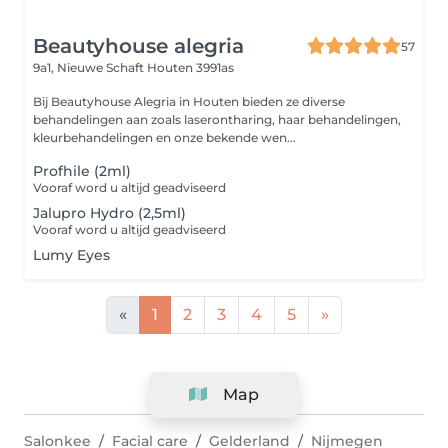
Beautyhouse alegria
57
9a1, Nieuwe Schaft
Houten 3991as
Bij Beautyhouse Alegria in Houten bieden ze diverse
behandelingen aan zoals laserontharing, haar behandelingen,
kleurbehandelingen en onze bekende wen...
Profhile (2ml)
Vooraf word u altijd geadviseerd
Jalupro Hydro (2,5ml)
Vooraf word u altijd geadviseerd
Lumy Eyes
«
1
2
3
4
5
»
Map
Salonkee
Facial care
Gelderland
Nijmegen