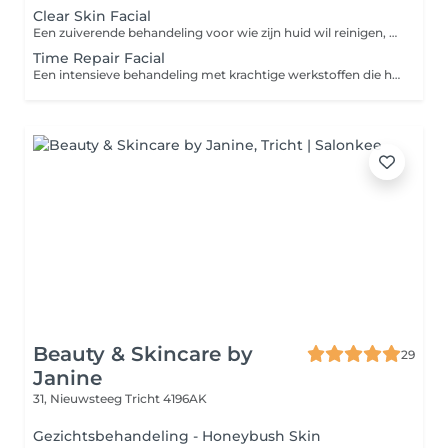
Clear Skin Facial
Een zuiverende behandeling voor wie zijn huid wil reinigen, matteren en in balans brengen. Met milde werkstoffen, een grondige dieptereiniging en een kalmerend masker. Ideaal als onderhoud voor de vettere huid of bij oppervlakkige verstoppingen. Doel: Reinigen en talgregulatie Extra geschikt voor: de gecombineerde en vette huid
Time Repair Facial
Een intensieve behandeling met krachtige werkstoffen die helpen bij het beschermen, herstellen en onderhouden van je huid. De behandeling bevat een diepe verzorging, een voedend masker en een ontspannend moment tijdens het aanbrengen. Ideaal als boost of als regelmatig huidonderhoud. Doel: Onderhouden en beschermen Extra geschikt voor: de rijpere huid
Beauty & Skincare by
29
Janine
31, Nieuwsteeg
Tricht 4196AK
Gezichtsbehandeling - Honeybush Skin