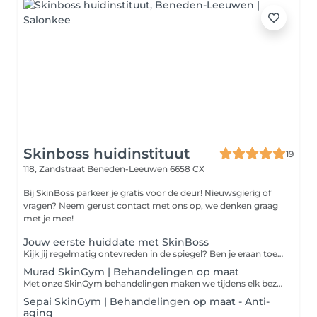
Skinboss huidinstituut
19
118, Zandstraat
Beneden-Leeuwen 6658 CX
Bij SkinBoss parkeer je gratis voor de deur! Nieuwsgierig of
vragen? Neem gerust contact met ons op, we denken graag
met je mee!
Jouw eerste huiddate met SkinBoss
Kijk jij regelmatig ontevreden in de spiegel? Ben je eraan toe om een écht verschil te maken, maar zie je door de bomen het bos niet meer? Er is vaak zoveel meer mogelijk dan je denkt! Laat onze huidexperts jouw gids zijn en ervaar de verbluffende mogelijkheden die de nieuwste huidtechnologie vandaag de dag kan bieden.
Murad SkinGym | Behandelingen op maat
Met onze SkinGym behandelingen maken we tijdens elk bezoek een behandeling op maat. Wat we precies gaan doen? Dat weten we van tevoren nooit, omdat ons behandelplan ter plekke speciaal voor jouw huidconditie gemaakt wordt. Persoonlijker wordt het niet en altijd verzekerd van een optimaal resultaat! Het enige wat jij hoeft te doen is jouw gewenste behandelduur uitkiezen, wij doen de rest! Altijd inclusief. Je betaalt dus nooit extra voor: Murad salonpeelings, waxen en verven, LED masker, massages en gezichtsmaskers
Sepai SkinGym | Behandelingen op maat - Anti-
aging