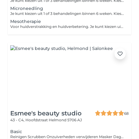
Je kunt kiezen uit 1 of 3 behandelingen binnen 6 weken. Kies je voor de kuur van 3 behandelingen? Je boekt dan via Treatwell de eerste behandeling. De vervolgafspraken maak je in de salon. Door middel van de diamanten slijpkoppen wordt het bovenste laagje van je huid 'afgeschaafd', waardoor het celvernieuwingsproces wordt bevorderd. Deze peelingbehandeling is geschikt bij grove poriën, rimpels, pigmentvlekken en acne-littekens, ook wanneer deze er al langer zitten.
Microneedling
Je kunt kiezen uit 1 of 3 behandelingen binnen 6 weken. Kies je voor de kuur van 3 behandelingen? Inclusief ontsmetting en medisch serum. Let op: de aangegeven prijs is de prijs per zone. Bij microneedling worden er piepkleine kanaaltjes in de huid gemaakt door middel van naaldjes. Het zelfgenezend vermogen van de huid wordt aangewakkerd, waardoor er celvernieuwing plaatsvindt. Fijne lijntjes en rimpels vervagen hierdoor. Deze zones kunnen zeer goed worden behandeld: - Zone rondom de mond - Neus-lippenplooi - Fijne lijntjes bij het wanggebied
Mesotherapie
Voor huidverstrakking en huidverbetering. Je kunt kiezen uit 1 (opfrisbehandeling) of 3 behandelingen binnen 8 weken (krachtige kuur voor anti-aging). Kies je voor de kuur van 3 behandelingen? Je boekt dan via Treatwell de eerste behandeling. De vervolgafspraken maak je in de salon. Door middel van negatieve en positieve stroompulsen worden er tijdelijk kleine kanaaltjes in de celwanden van de huid gemaakt, zodat de krachtige werkstoffen in de huid kunnen worden gesluisd. De werkstoffen zorgen voor vermindering van rimpeltjes, maar zorgen ook voor vermindering van acne, pigmentvlekken en rosacea.
Esmee's beauty studio
68
43 - C4, Hoofdstraat
Helmond 5706 AJ
Basic
Reinigen Scrubben Onzuiverheden verwijderen Masker Dagcreme Deelbehandelingen zoals epileren, verven, peelings of bindweefselmassage zijn bij te boeken.