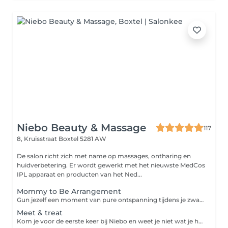
Niebo Beauty & Massage
117
8, Kruisstraat
Boxtel 5281 AW
De salon richt zich met name op massages, ontharing en
huidverbetering. Er wordt gewerkt met het nieuwste MedCos
IPL apparaat en producten van het Ned...
Mommy to Be Arrangement
Gun jezelf een moment van pure ontspanning tijdens je zwangerschap met ons speciaal samengestelde Mommy to Be Arrangement. Dit verwenmoment is volledig afgestemd op de behoeften van aanstaande moeders. Je geniet van een 45 minuten durende gezichtsbehandeling, waarbij je huid intens wordt verzorgd en gehydrateerd met milde, veilige producten. Aansluitend volgt een 45 minuten ontspanningsmassage, uitgevoerd in buikligging op een speciale zwangerschapsbank van Bellezi. Deze unieke bank is ontworpen om jouw lichaam optimaal te ondersteunen, zodat je comfortabel en veilig kunt ontspannen. Dit arrangement helpt spanning te verminderen, stimuleert de doorbloeding en zorgt ervoor dat je even helemaal tot rust komt een waardevol moment voor jou én je baby. Ontspannen, verzorgen en genieten in alle comfort tijdens je zwangerschap.
Meet & treat
Kom je voor de eerste keer bij Niebo en weet je niet wat je huid nodig heeft? Dan is Meet & treat voor jou. We bespreken jouw wensen, huidverzorging en eventuele huidproblemen. Tijdens deze persoonlijke gezichtsbehandeling wordt je huid eerst geanalyseerd. Er wordt gekeken naar huidtype, conditie en eventuele huidproblemen zoals onzuiverheden, droogte of gevoeligheid. Op basis van deze analyse wordt de behandeling volledig op maat samengesteld. De behandeling bestaat uit: - reiniging en milde scrub - verwijderen van onzuiverheden - verzorgende dagcrème en eventueel advies voor thuiszorg Omdat elke huid anders is en continu verandert, is geen behandeling hetzelfde. Je huid krijgt precies wat ze nodig heeft op dat moment. Extra module: wenkbrauwen verzorging / harsen bovenlip / harsen kin