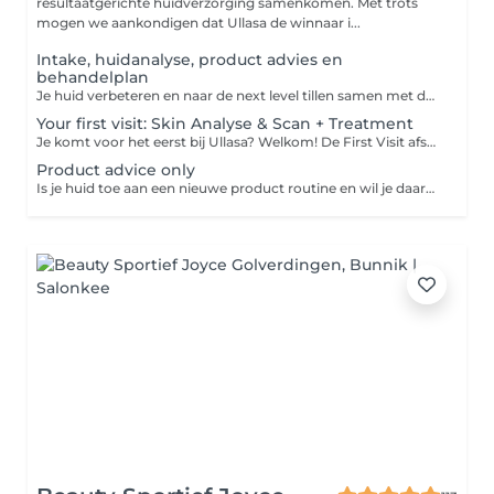
resultaatgerichte huidverzorging samenkomen. Met trots
mogen we aankondigen dat Ullasa de winnaar i...
Intake, huidanalyse, product advies en
behandelplan
Je huid verbeteren en naar de next level tillen samen met de experts van Ullasa begint met het juiste huidplan! Tijdens deze eerste ontmoeting bespreken we al je wensen, meten en analyseren wij je huid d.m.v. een fotoscan met de Observ. Op basis van de analyse en jouw wensen maken we een behandelplan op maat. Wil je eerst even kort kennismaken met ons? Kies dan de opties gratis kennismaken.
Your first visit: Skin Analyse & Scan + Treatment
Je komt voor het eerst bij Ullasa? Welkom! De First Visit afspraak is de perfecte start voor een persoonlijk en effectief behandeltraject. Een doordachte aanpak begint immers bij een grondige voorbereiding. Tijdens deze afspraak analyseren we je huid met behulp van de geavanceerde Observ fotoscan (+/- 30 minuten). Op basis van de resultaten ontvang je direct aansluitend een op maat gemaakte behandeling van 25 - 45 of 60 minuten Afhankelijk van de gekozen tijdsduur. Wil je graag meteen een complete behandeling na je intake? Kies dan voor First visit: Scan & Product advice + 60min Facial
Product advice only
Is je huid toe aan een nieuwe product routine en wil je daarbij professioneel advies van onze huidexperts? Reserveer dan kosteloos product advies in onze agenda en wij maken samen met jou een productplan exclusief gebaseerd op de behoefte van jouw huid. Wij zijn exclusief partner van: Biologique Recherche, Skin Ceuticals, Hydropeptide & Cosmedix.