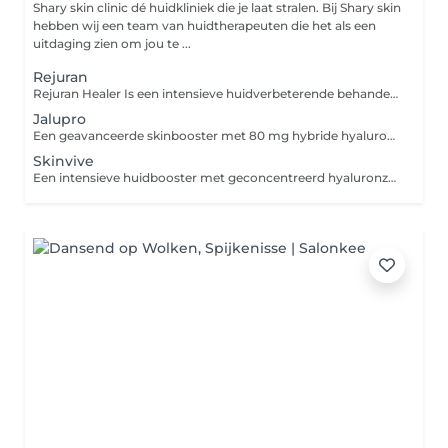
Shary skin clinic dé huidkliniek die je laat stralen. Bij Shary skin
hebben wij een team van huidtherapeuten die het als een
uitdaging zien om jou te ...
Rejuran
Rejuran Healer Is een intensieve huidverbeterende behandeling met polynucleotiden (PN) uit zalm-DNA die de huid van binnenuit herstelt, collageen stimuleert, de elasticiteit en hydratatie verbetert en zorgt voor een stevigere, gladdere en jeugdige uitstraling van gezicht, hals en decolleté. Rejuran HB Plus is een geavanceerde skinbooster met polynucleotiden (PN), hyaluronzuur en een verdovingsmiddel die de huid herstelt, hydrateert en de elasticiteit verbetert, terwijl het tegelijkertijd de aanmaak van collageen stimuleert voor een gladdere en meer stralende huid. Rejuran Scar is een gespecialiseerde huidherstellende behandeling op basis van sterk gezuiverde polynucleotiden (PDRN), ontwikkeld voor de aanpak van atrofische littekens, met name acne-littekens.
Jalupro
Een geavanceerde skinbooster met 80 mg hybride hyaluronzuur, 3 peptiden en 7 aminozuren die de huid intens hydrateert, collageen- en elastineaanmaak stimuleert, zorgt voor een verstevigend en liftend effect en geschikt is voor gezicht, hals, decolleté
Skinvive
Een intensieve huidbooster met geconcentreerd hyaluronzuur en voedende ingrediënten die de huid diep hydrateert, de elasticiteit en stevigheid verbetert en zorgt voor een frisse, gladde en jeugdige uitstraling van gezicht, hals en decolleté.