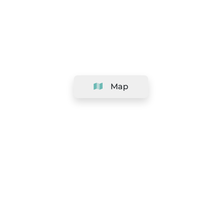
Map
Company
Support
Team
&
Careers
Information for salons