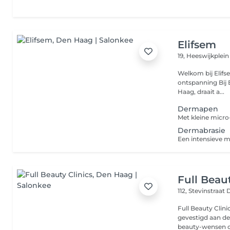
Elifsem
19, Heeswijkplei
Welkom bij Elifsem Beautysalon Jou
ontspanning Bij Elifsem, gevestigd aan het Heeswijkplein 19 in Den
Haag, draait a...
Dermapen
Dermabrasie
Full Beaut
112, Stevinstraat
Full Beauty Clin
gevestigd aan de
beauty-wensen ce