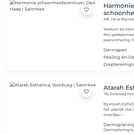
Harmoni
schoonhe
491, De la Reyw
Welkom bij Harm
Atci gediplomeerd schoonheidsspecialiste, gespecialiseerd in
laserontharing, h
Dermapen
Peeling en 
Dieptereinig
Atarah Es
78, Parkweg
Voo
Bij Atarah Esthet
het uiterlijk. He
innerlijke r...
Dermaplanin