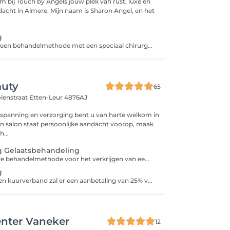
Mijn naam is Sharon Angel, en het
g
Dermaplaning is een behandelmethode met een speciaal chirurgisch mesje voor het verwijderen van donshaartjes en dode huidcellen.
auty
65
olenstraat
Etten-Leur 4876AJ
spanning en verzorging bent u van harte welkom in
ijn salon staat persoonlijke aandacht voorop, maak
...
 Gelaatsbehandeling
Een non-invasieve behandelmethode voor het verkrijgen van een stralende, frisse huid. Dermaplaning wordt uitgevoerd met een speciaal ontworpen chirurgisch mesje. Er wordt lichtjes met het speciale mesje over de huid geschraapt, maar zonder te schuren of de huid te beschadigen. Hierdoor worden kleine donshaartjes, dode huidcellen en vuil van het gezicht verwijderd. Het is een pijnloze behandeling. De behandeling is bovendien geschikt voor alle huidtypen. Exfoliatie voor een gladde huid zonder donshaartjes. ervaar een ultieme glow & verfriste teint.
g
Bij afname van een kuurverband zal er een aanbetaling van 25% vooraf aan de behandeling worden gevraagd. U heeft keuze uit 10% korting op één 3- 4 -5 of 6 afspraken kuurverband bij een volledige betaling. Of een Gratis verzorgend Oil elixer serum voor thuis gebruik. Er is ook de mogelijkheid voor betaling in 2 termijnen.
nter Vaneker
12