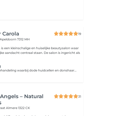
 Carola
19
Apeldoorn 7312 MH
is een kleinschalige en huiselijke beautysalon waar
jke aandacht centraal staan. De salon is ingericht als
g
Een intensieve behandeling waarbij dode huidcellen en donshaartjes voorzichtig worden verwijderd. De huid wordt direct gladder, zachter en frisser, met een prachtige glow. Werkstoffen worden na de behandeling optimaal opgenomen. Geschikt voor: doffe huid, verdikte hoornlaag, oppervlakkige littekens, pigmentvlekjes en donshaartjes
Angels – Natural
31
s
raat
Almere 1322 CK