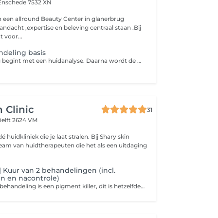
Enschede 7532 XN
ndacht ,expertise en beleving centraal staan .Bij
t voor...
ndeling basis
Elke behandeling begint met een huidanalyse. Daarna wordt de huid grondig gereinigd en verzorgd, aangepast aan jou huidtype en wat je huid op dat moment nodig heeft .Voor wie snel resultaat wil is er onze basisbehandelingen. Reinigen, verzorgen, eventueel onzuiverheden verwijderen en afsluiten met een masker en dag crème. De huid voelt hierdoor schoner ,rustiger en zichtbaar frisser. Wij werken uitsluitend met lookx skincare
 Clinic
31
elft 2624 VM
dé huidkliniek die je laat stralen. Bij Shary skin
eam van huidtherapeuten die het als een uitdaging
Kuur van 2 behandelingen (incl.
n en nacontrole)
De dermamelan behandeling is een pigment killer, dit is hetzelfde als de Cosmelan behandeling, maar deze is 30% sterker dan een Cosmelan behandeling.