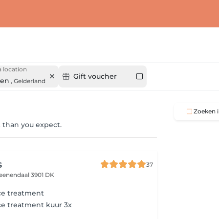
 location
Gift voucher
gen
,
Gelderland
Zoeken i
 than you expect.
s
37
eenendaal 3901 DK
e treatment
e treatment kuur 3x