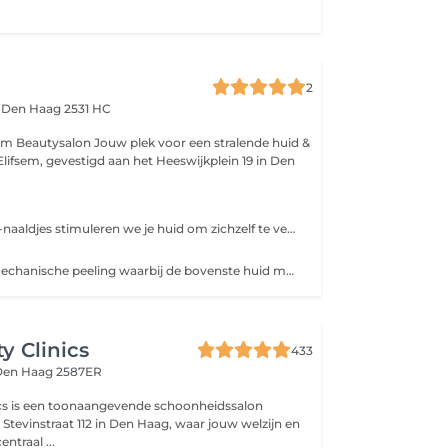
2
n
Den Haag 2531 HC
w plek voor een stralende huid &
Met kleine micro-naaldjes stimuleren we je huid om zichzelf te vernieuwen. De dermapen helpt tegen het verminderen van littekens, het stimuleren van collageen en elastine, pigmentatie en grove poriën. Dit zorgt voor een stevigere en egale huid.
Een intensieve mechanische peeling waarbij de bovenste huid met fijne kristallen, op een zachte manier wordt verwijderd. Resultaat? Een gladdere en egalere huidstructuur. Dermabrasie is een intensieve en effectieve huid verbeterende behandeling waarbij de bovenste huidlagen gecontroleerd en voorzichtig worden afgeschaafd met behulp van fijne kristallen of diamantkopjes. Deze mechanische peeling verwijdert dode huidcellen en stimuleert de doorbloeding, waardoor de huid zich versneld gaat vernieuwen.
y Clinics
433
Den Haag 2587ER
ics is een toonaangevende schoonheidssalon
 Stevinstraat 112 in Den Haag, waar jouw welzijn en
ntraal ...