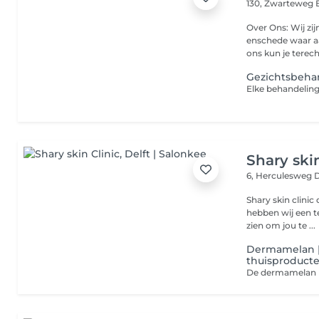
130, Zwarteweg
Over Ons: Wij zijn een allround Beauty Center in glanerbrug
enschede waar aa
ons kun je terech
Gezichtsbeha
Shary skin
6, Herculesweg
D
Shary skin clinic 
hebben wij een t
zien om jou te ...
Dermamelan | 
thuisproducte