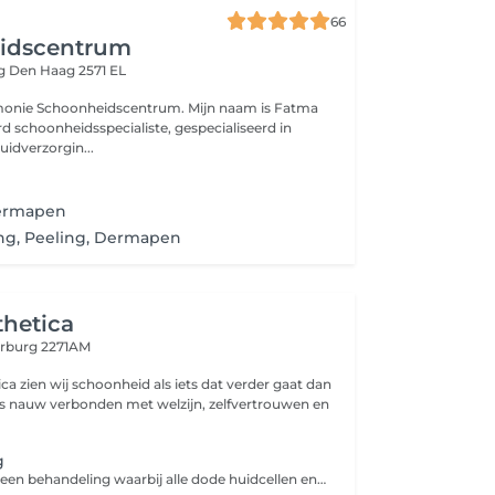
e
66
idscentrum
eg
Den Haag 2571 EL
onie Schoonheidscentrum. Mijn naam is Fatma
uidverzorgin...
Dermapen
ing, Peeling, Dermapen
thetica
rburg 2271AM
ica zien wij schoonheid als iets dat verder gaat dan
t is nauw verbonden met welzijn, zelfvertrouwen en
g
Dermaplaning is een behandeling waarbij alle dode huidcellen en donsharen door middel van een, speciaal voor dermaplaning ontworpen, steriel chirurgisch mesje verwijderd worden. Het is een manuele exfoliatie techniek en zorgt direct voor een zachte, soepele en stralende huid.