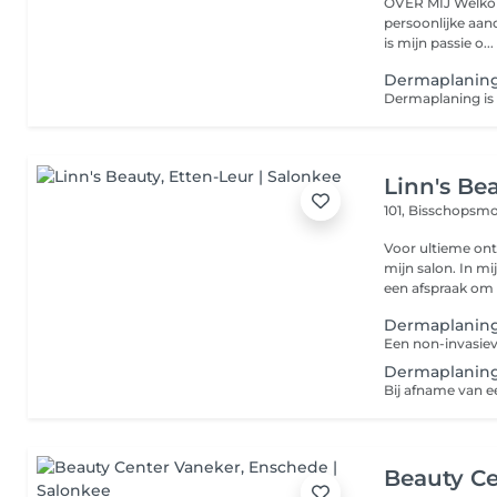
OVER MIJ Welkom bij Touch by Angels jouw plek van rust, luxe en
persoonlijke aandacht in Almere. 
is mijn passie o...
Dermaplanin
Linn's Be
101, Bisschopsm
Voor ultieme ont
mijn salon. In m
een afspraak om h
Dermaplaning
Dermaplanin
Beauty Ce