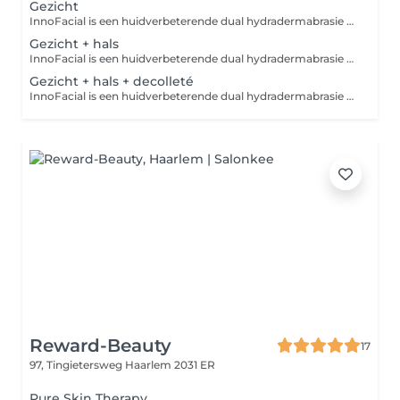
Gezicht
InnoFacial is een huidverbeterende dual hydradermabrasie technologie die ingezet kan worden voor huidverjonging, diepgaande huidreiniging, exfoliatie, hydratatie en extractie, wat resulteert in een zichtbaar stralende en jonger ogende huid. De InnoFacial exfolieert dode huidcellen en extraheert onzuiverheden terwijl tegelijkertijd de gezonde onderliggende huid wordt verbeterd met reinigende, hydraterende en voedende serums. Deze unieke behandeltechniek kan doeltreffend gecombineerd worden met bv. peelings, laserbehandelingen of PRP-huidverjongingsbehandelingen. Daarnaast is de InnoFacial behandeling ook uiterst efficiënt voor de behandeling van acné.
Gezicht + hals
InnoFacial is een huidverbeterende dual hydradermabrasie technologie die ingezet kan worden voor huidverjonging, diepgaande huidreiniging, exfoliatie, hydratatie en extractie, wat resulteert in een zichtbaar stralende en jonger ogende huid. De InnoFacial exfolieert dode huidcellen en extraheert onzuiverheden terwijl tegelijkertijd de gezonde onderliggende huid wordt verbeterd met reinigende, hydraterende en voedende serums. Deze unieke behandeltechniek kan doeltreffend gecombineerd worden met bv. peelings, laserbehandelingen of PRP-huidverjongingsbehandelingen. Daarnaast is de InnoFacial behandeling ook uiterst efficiënt voor de behandeling van acné.
Gezicht + hals + decolleté
InnoFacial is een huidverbeterende dual hydradermabrasie technologie die ingezet kan worden voor huidverjonging, diepgaande huidreiniging, exfoliatie, hydratatie en extractie, wat resulteert in een zichtbaar stralende en jonger ogende huid. De InnoFacial exfolieert dode huidcellen en extraheert onzuiverheden terwijl tegelijkertijd de gezonde onderliggende huid wordt verbeterd met reinigende, hydraterende en voedende serums. Deze unieke behandeltechniek kan doeltreffend gecombineerd worden met bv. peelings, laserbehandelingen of PRP-huidverjongingsbehandelingen. Daarnaast is de InnoFacial behandeling ook uiterst efficiënt voor de behandeling van acné.
Reward-Beauty
17
97, Tingietersweg
Haarlem 2031 ER
Pure Skin Therapy