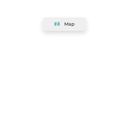
Map
Company
Support
Team
&
Careers
Information for salons
Legal
Exercise withdrawal right
Terms and conditions