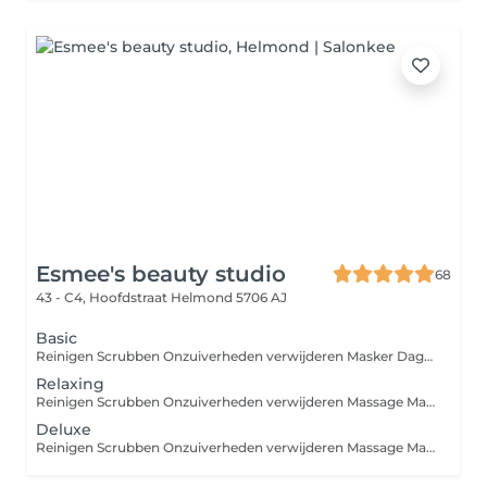
Esmee's beauty studio
68
43 - C4, Hoofdstraat
Helmond 5706 AJ
Basic
Reinigen Scrubben Onzuiverheden verwijderen Masker Dagcreme Deelbehandelingen zoals epileren, verven, peelings of bindweefselmassage zijn bij te boeken.
Relaxing
Reinigen Scrubben Onzuiverheden verwijderen Massage Masker Dagcreme Deelbehandelingen zoals epileren, verven, peelings of bindweefselmassage zijn bij te boeken.
Deluxe
Reinigen Scrubben Onzuiverheden verwijderen Massage Masker Dagcreme Deelbehandelingen zoals epileren, verven, peelings of bindweefselmassage zijn bij te boeken.