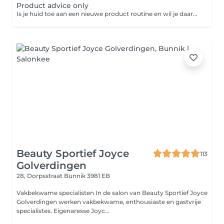
Product advice only
Is je huid toe aan een nieuwe product routine en wil je daarbij professioneel advies van onze huidexperts? Reserveer dan kosteloos product advies in onze agenda en wij maken samen met jou een productplan exclusief gebaseerd op de behoefte van jouw huid. Wij zijn exclusief partner van: Biologique Recherche, Skin Ceuticals, Hydropeptide & Cosmedix.
Beauty Sportief Joyce
113
Golverdingen
28, Dorpsstraat
Bunnik 3981 EB
Vakbekwame specialisten In de salon van Beauty Sportief Joyce
Golverdingen werken vakbekwame, enthousiaste en gastvrije
specialistes. Eigenaresse Joyc...