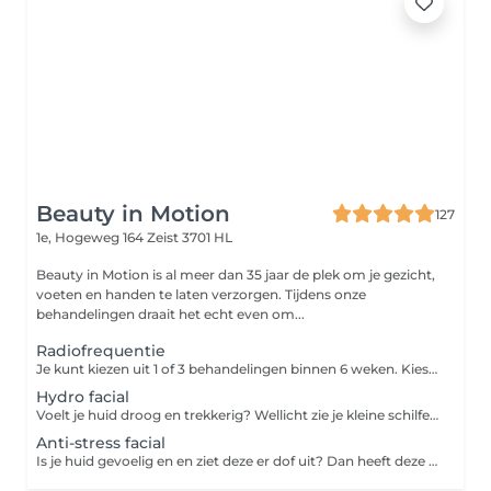
Beauty in Motion
127
1e, Hogeweg 164
Zeist 3701 HL
Beauty in Motion is al meer dan 35 jaar de plek om je gezicht,
voeten en handen te laten verzorgen. Tijdens onze
behandelingen draait het echt even om...
Radiofrequentie
Je kunt kiezen uit 1 of 3 behandelingen binnen 6 weken. Kies je voor de kuur van 3 behandelingen? Je boekt dan via Treatwell de eerste behandeling. De vervolgafspraken maak je in de salon. Door middel van elektromagnetische straling wordt er warmte uitgestraald, welke diep doordringt tot in de huid. Dit zorgt voor celstimulatie en de aanmaak van collageen en elastine. Als gevolg hiervan wordt de huid strakker en krijgt het gezicht meer volume.
Hydro facial
Voelt je huid droog en trekkerig? Wellicht zie je kleine schilfertjes of zelfs fijne droogtelijntjes? Dan is deze hydraterende facial de juiste behandeling voor jou. In de behandeling wordt gebruik gemaakt van producten die de vochtbalans in de huid weer herstellen. De behandeling bestaat uit de volgende onderdelen: Reiniging Epileren van de wenkbrauwen Stomen Dieptereiniging Massage van gezicht en gelaat Vochtherstellend masker Dag- of nachtverzorging
Anti-stress facial
Is je huid gevoelig en en ziet deze er dof uit? Dan heeft deze waarschijnlijk te lijden onder invloeden van buitenaf. Tijdens deze behandeling gaan we door het gebruik van herstellende en oppeppende producten met o.a. vitamine A & C voor een stralend resultaat. De behandeling bestaat uit de volgende onderdelen: Reiniging Epileren van de wenkbrauwen Fermentpeeling Stomen Dieptereiniging Massage van gezicht en gelaat met vitamine C ampul Vitaminemasker Dag- of nachtverzorging