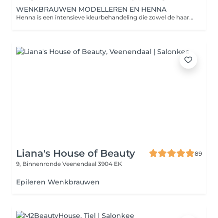
WENKBRAUWEN MODELLEREN EN HENNA
Henna is een intensieve kleurbehandeling die zowel de haartjes als de huid meeverft, voor een langdurig en natuurlijk resultaat. Je wenkbrauwen krijgen een vollere look, mooie contouren en een stralende uitstraling. Wat gebeurt er tijdens de behandeling? Eerst worden je wenkbrauwen gemoduleerd (in model gebracht) via hars of epileren. De henna wordt zorgvuldig aangebracht en krijgt de tijd om in te trekken. Daarna wordt de henna verwijderd, zodat je wenkbrauwen een gelijkmatige, diepe kleur hebben. Resultaat en houdbaarheid: Intensieve, natuurlijke kleur op de haartjes: 23 weken zichtbaar. Kleur op de huid: 510 dagen zichtbaar. Nazorg / Thuis: Vermijd 24 uur na de behandeling water, make-up of crème op de wenkbrauwen. Gebruik geen agressieve reinigers of scrubs in de wenkbrauwomgeving. Breng eventueel een beetje neutrale olie of balm aan om de haartjes zacht te houden. Vermijd zonnebank of sauna direct na de behandeling om de houdbaarheid te verlengen.
Liana's House of Beauty
89
9, Binnenronde
Veenendaal 3904 EK
Epileren Wenkbrauwen