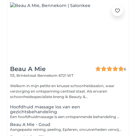
Beau A Mie
6
113, Brinkstraat
Bennekom 6721 WT
Welkom in mijn petite en knusse schoonheidssalon, waar
verzorging en ontspanning centraal staat. Als ervaren
schoonheidsspecialiste breng ik Beauty &...
Hoofdhuid massage los van een
gezichtsbehandeling
Een hoofdhuidmassage is een ontspannende behandeling waarbij het hoofd, de nek en de schouders met zachte druk en strijkingen worden gemasseerd. Behandeling die ook als extra geboekt kan worden bij andere behandelingen.
Beau A Mie - Goud
Aangepaste reining, peeling, Epileren, onvuiverheden verwijderen, Lymfedrainage massage 20min. met glazen klokjes van gelaat- hals- decollaté, Manuele massage 25 min. van gelaat- hals- decollaté- nek & schouders, Aangepast masker, Afsluitende huidvezorging incl. elixer of serum.