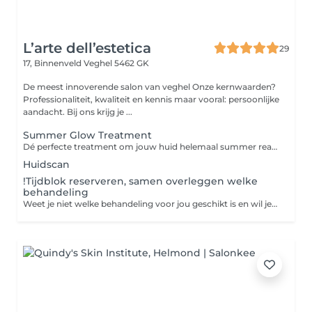
L’arte dell’estetica
29
17, Binnenveld
Veghel 5462 GK
De meest innoverende salon van veghel Onze kernwaarden?
Professionaliteit, kwaliteit en kennis maar vooral: persoonlijke
aandacht. Bij ons krijg je ...
Summer Glow Treatment
Dé perfecte treatment om jouw huid helemaal summer ready te maken! Deze behandeling is een compleet verzorgingspakket waarbij niet alleen het gezicht, maar ook de armen extra aandacht krijgen. We merken namelijk vaak dat, naarmate we ouder worden, de armen ook wat extra verzorging kunnen gebruiken. Daarom hebben we een treatment samengesteld die zorgt voor een mooie glow én verzorging van top tot teen. Wat kun je verwachten? Een complete HydroPeptide behandeling Verzorging voor zowel gezicht als armen Een prachtige frisse glow Ontspanning én huidverbetering in één behandeling En extra fijn: Je ontvangt de HydroPeptide Sun Slick SPF50 cadeau t.w.v. €38 Deze handige SPF stick is perfect voor onderweg, past makkelijk in je tas en is ideaal voor zowel gezicht als lichaam.
Huidscan
!Tijdblok reserveren, samen overleggen welke
behandeling
Weet je niet welke behandeling voor jou geschikt is en wil je samen met ons kijken welke? Boek dan dit kopje in op de tijd die jij zou willen en we kijken samen wat we gaan doen ! Kom je voor de eerste keer, plan er dan ook een intake bij zodat we tijd hebben om te overleggen en evt een huidscan te maken.