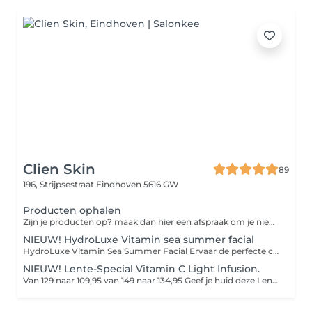
Clien Skin
89
196, Strijpsestraat
Eindhoven 5616 GW
Producten ophalen
Zijn je producten op? maak dan hier een afspraak om je nieuwe producten weer op te komen halen.
NIEUW! HydroLuxe Vitamin sea summer facial
HydroLuxe Vitamin Sea Summer Facial Ervaar de perfecte combinatie van luxe, ontspanning en huidverbetering. De HydroLuxe Vitamin Sea Summer Facial is speciaal ontwikkeld om je huid tijdens de zomer intens te hydrateren, te beschermen en een prachtige, gezonde glow te geven. Met krachtige vitamine C, zuurstof, antioxidanten en verkoelende cryoglobes wordt de huid gevoed, gekalmeerd en gestimuleerd om collageen aan te maken. De behandeling laat je huid direct frisser, egaler en zichtbaar stralender achter. Na de behandeling geniet je van: Een frisse, gezonde glow Intense hydratatie Kalmering en herstel van de huid Bescherming tegen zomerse invloeden Een ontspannen én zichtbaar stralende huid
NIEUW! Lente-Special Vitamin C Light Infusion.
Van 129 naar 109,95 van 149 naar 134,95 Geef je huid deze Lente een stralende boost. Tijdens de Special HydroPeptide Vitamin C Light Infusion facial geniet je van diepe ontspanning, warme compressen, Cryotreatment en een zorgvuldig opgebouwde glow-behandeling met verhelderende enzymen, vitamine C en zuurstofwerkstoffen. Het collageenlicht van de Beauty Angel ELT laat je huid zichtbaar oplichten, voller ogen en direct glanzen met een gezonde zomerse Glow De behandeling wordt afgesloten met rijke verzorging, oogcrème, lipverzorging en een aangepaste dag- of nachtcrème. Perfect voor wie deze zomer wil stralen, comfort zoekt én intensieve huidverbetering wil combineren met pure ontspanning.