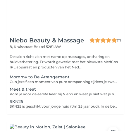
Niebo Beauty & Massage
117
8, Kruisstraat
Boxtel 5281 AW
De salon richt zich met name op massages, ontharing en
huidverbetering. Er wordt gewerkt met het nieuwste MedCos
IPL apparaat en producten van het Ned...
Mommy to Be Arrangement
Gun jezelf een moment van pure ontspanning tijdens je zwangerschap met ons speciaal samengestelde Mommy to Be Arrangement. Dit verwenmoment is volledig afgestemd op de behoeften van aanstaande moeders. Je geniet van een 45 minuten durende gezichtsbehandeling, waarbij je huid intens wordt verzorgd en gehydrateerd met milde, veilige producten. Aansluitend volgt een 45 minuten ontspanningsmassage, uitgevoerd in buikligging op een speciale zwangerschapsbank van Bellezi. Deze unieke bank is ontworpen om jouw lichaam optimaal te ondersteunen, zodat je comfortabel en veilig kunt ontspannen. Dit arrangement helpt spanning te verminderen, stimuleert de doorbloeding en zorgt ervoor dat je even helemaal tot rust komt een waardevol moment voor jou én je baby. Ontspannen, verzorgen en genieten in alle comfort tijdens je zwangerschap.
Meet & treat
Kom je voor de eerste keer bij Niebo en weet je niet wat je huid nodig heeft? Dan is Meet & treat voor jou. We bespreken jouw wensen, huidverzorging en eventuele huidproblemen. Tijdens deze persoonlijke gezichtsbehandeling wordt je huid eerst geanalyseerd. Er wordt gekeken naar huidtype, conditie en eventuele huidproblemen zoals onzuiverheden, droogte of gevoeligheid. Op basis van deze analyse wordt de behandeling volledig op maat samengesteld. De behandeling bestaat uit: - reiniging en milde scrub - verwijderen van onzuiverheden - verzorgende dagcrème en eventueel advies voor thuiszorg Omdat elke huid anders is en continu verandert, is geen behandeling hetzelfde. Je huid krijgt precies wat ze nodig heeft op dat moment. Extra module: wenkbrauwen verzorging / harsen bovenlip / harsen kin
SKN25
SKN25 is geschikt voor jonge huid (t/m 25 jaar oud). In de behandeling worden gebruikt producten gemaakt van natuurlijke ingrediënten. Combinatie van de producten zorgt voor zuivere en gehydrateerde huid met gezonde en frisse uitstraling.