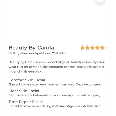
Beauty By Carola
19
10, Ruysdaellaan
Apeldoorn 7312 MH
Beauty by Carola is een kleinschalige en huiselijke beautysalon
waar rust en persoonlijke aandacht centraal staan. De salon is
ingericht als een plek ...
Comfort Skin Facial
Gun je huid én jezelf een moment van rust. Deze verzorgende behandeling hydrateert, verzacht en laat je huid weer stralen. Je geniet van een uitgebreide ontspannende reiniging met aandacht voor het gezicht, en een masker waarbij ook nek en schouders worden gemasseerd. Doel: Hydrateren en ontspannen Extra geschikt voor: alle huidtypen
Clear Skin Facial
Een zuiverende behandeling voor wie zijn huid wil reinigen, matteren en in balans brengen. Met milde werkstoffen, een grondige dieptereiniging en een kalmerend masker. Ideaal als onderhoud voor de vettere huid of bij oppervlakkige verstoppingen. Doel: Reinigen en talgregulatie Extra geschikt voor: de gecombineerde en vette huid
Time Repair Facial
Een intensieve behandeling met krachtige werkstoffen die helpen bij het beschermen, herstellen en onderhouden van je huid. De behandeling bevat een diepe verzorging, een voedend masker en een ontspannend moment tijdens het aanbrengen. Ideaal als boost of als regelmatig huidonderhoud. Doel: Onderhouden en beschermen Extra geschikt voor: de rijpere huid