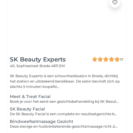
SK Beauty Experts
17
40, Sophiastraat
Breda 4811 EM
SK Beauty Experts is een schoonheidssalon in Breda, dichtbij
het station en uitstekend bereikbaar. De salon bevindt zich op
slechts 5 minuten loopafst...
Meet & Treat Facial
Boek je voor het eerst een gezichtsbehandeling bij SK Beauty Experts in Breda? Dan is de Meet & Treat Facial de perfecte kennismaking. Je huid wordt zorgvuldig gereinigd en professioneel geanalyseerd, zodat we samen jouw huidbehoeften in kaart brengen. Met een peeling verfijnen we de huidstructuur en verwijderen we onzuiverheden zoals mee-eters en gerstekorrels. Tijdens een masker afgestemd op jouw huid geniet je van een ontspannende massage van decolleté, nek en schouders. We sluiten af met een beschermende dagverzorging zodat je huid fris, egaal en stralend aanvoelt. Beperkingen: Niet geschikt bij een actieve koortslip, actieve acne, huidinfecties of open wondjes. Goed om te weten: Draag bij voorkeur loszittende kleding. Voor de massage vragen wij je de bovenkleding uit te doen. Sieraden graag vooraf afdoen. Extra's zoals harsen of het verven van wenkbrauwen of wimpers kun je eenvoudig bijboeken.
SK Beauty Facial
De SK Beauty Facial is een complete en resultaatgerichte behandeling waarbij huidverbetering en ontspanning samenkomen. Je huid wordt gereinigd en voorbereid met een peeling die de structuur verfijnt en de teint verfrist. Onzuiverheden worden professioneel verwijderd en je wenkbrauwen worden geëpileerd of geharst. Tijdens het masker geniet je van een uitgebreide massage van gezicht, hals, decolleté, nek en schouders. Een serum en dagcrème zorgen voor optimale voeding en bescherming. Beperkingen: Niet geschikt bij een actieve koortslip, actieve acne, huidinfecties of recente intensieve peelings. Goed om te weten: Draag loszittende kleding. Voor de massage wordt gevraagd de bovenkleding uit te doen. Sieraden graag vooraf verwijderen. Geschikt als onderhoudsbehandeling of om je huid een intensieve boost te geven.
Bindweefselmassage Gezicht
Deze stevige en huidverbeterende gezichtsmassage richt zich op de dieper gelegen huidlagen. De massage bevordert de doorbloeding en stimuleert de aanmaak van collageen en elastine waardoor je huid vernieuwt en verstevigt. Een bindweefselmassage voor het gezicht is effectief bij rimpeltjes en bepaalde huidproblemen. Voor een optimaal resultaat is het aan te raden om een kuur van meerdere behandelingen te nemen. Beperkingen: Niet geschikt tijdens zwangerschap, bij gebruik van bloedverdunners, bij een actieve koortslip, actieve acne, rosacea, een zeer gevoelige huid of huidinfecties. Goed om te weten: Draag loszittende kleding. Voor de massage vragen wij je de bovenkleding uit te doen. Sieraden graag vooraf afdoen. Voor optimaal en langdurig resultaat adviseren wij een kuur.