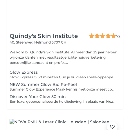
Quindy's Skin Institute
72
40, Steenweg
Helmond 5707 CH
Welkom bij Quindy's Skin Institute. Al meer dan 25 jaar helpen
wij onze klanten met resultaatgerichte huidverbetering,
persoonlijke aandacht en profes...
Glow Express
Glow Express ✨ 30 minuten Gun je huid een snelle oppepper met de Glow Express. Deze behandeling is ideaal als onderhoud, voor een speciale gelegenheid of wanneer je huid behoefte heeft aan een frisse boost. De behandeling bestaat uit: Dieptereiniging Milde peeling Verzorgend masker Beauty Angel lichtbehandeling Afsluitende verzorging Na afloop voelt je huid fris, verzorgd en straalt ze met een gezonde glow. Glow Express Deluxe ✨ 45 minuten De Glow Express Deluxe biedt alles van de Glow Express, aangevuld met een intensieve bindweefselmassage voor extra aandacht en huidverbetering. Deze massage stimuleert de doorbloeding, ondersteunt de huidstructuur en geeft de huid een frisse, stevige uitstraling. De behandeling bestaat uit: Dieptereiniging Milde peeling Bindweefselmassage Verzorgend masker Beauty Angel lichtbehandeling Afsluitende verzorging Een complete boost voor de huid, waarbij ontspanning en huidverbetering samenkomen voor een gezonde, stralende uitstraling.
NEW Summer Glow Bio Re-Peel
Summer Glow Experience Maak kennis met onze meest complete zomerbehandeling voor een frisse, stevige en stralende huid. Tijdens de Summer Glow Experience combineren we de huidvernieuwende werking van BioRePeel met een intensieve bindweefselmassage onze cooling globes en een ontspannend LED-lichtmasker. Deze krachtige combinatie stimuleert de huidvernieuwing, activeert de doorbloeding, ondersteunt de collageenaanmaak en zorgt voor een gezonde, natuurlijke glow. Afgestemd op jouw huidtype werken we met de hoogwaardige producten van LABAREAU of Natura Bissé voor een optimaal resultaat. Resultaat: Direct een frisse en stralende uitstraling Verfijnde huidstructuur en poriën Meer stevigheid en elasticiteit Intensieve hydratatie en herstel Een gezonde summer glow zonder downtime De perfecte behandeling voor wie zichtbaar resultaat én een moment van luxe wil ervaren.
Discover Your Glow 50 min
Een luxe, gepersonaliseerde huidbeleving. In plaats van kiezen uit losse behandelingen, kies je bij ons alleen jouw behandeltijd. Wij stemmen elke behandeling volledig af op wat jouw huid op dat moment nodig heeft. Jij ontspant. Wij creëren jouw perfecte glow.