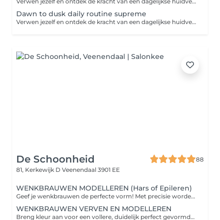
Verwen jezelf en ontdek de kracht van een dagelijkse huidverzorgingsroutine. Dit huidverzorgingsprogramma biedt alles wat je nodig hebt om jouw huid te voeden, te beschermen en te herstellen. Laat elke stap van jouw routine een moment van self-care zijn. Intake-huidanalyse-reinigen-dieptereinigen-masker-dagverzorging-persoonlijk advies.
Dawn to dusk daily routine supreme
Verwen jezelf en ontdek de kracht van een dagelijkse huidverzorgingsroutine. Dit huidverzorgingsprogramma biedt alles wat je nodig hebt om jouw huid te voeden, te beschermen, te herstellen en te verbeteren. Laat elke stap van jouw routine een moment van self-care zijn. Intake-huidanalyse-waxen van gezicht en wenkbrauwen-wenkbrauwen verven-reinigen-dieptereinigen-massage-masker-dagverzorging-persoonlijk advies.
De Schoonheid
88
81, Kerkewijk D
Veenendaal 3901 EE
WENKBRAUWEN MODELLEREN (Hars of Epileren)
Geef je wenkbrauwen de perfecte vorm! Met precisie worden haartjes bijgevormd en geaccentueerd met hars of epileren, zodat je ogen beter tot hun recht komen en je gezicht een verzorgde, stralende uitstraling krijgt.
WENKBRAUWEN VERVEN EN MODELLEREN
Breng kleur aan voor een vollere, duidelijk perfect gevormde wenkbrauw. Ideaal om je ogen te laten spreken en de natuurlijke schoonheid van je gezicht te benadrukken.