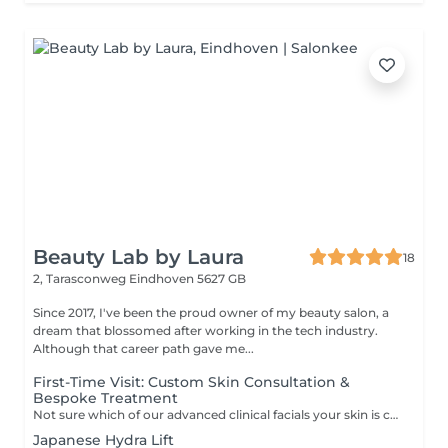
Beauty Lab by Laura
18
2, Tarasconweg
Eindhoven 5627 GB
Since 2017, I've been the proud owner of my beauty salon, a
dream that blossomed after working in the tech industry.
Although that career path gave me...
First-Time Visit: Custom Skin Consultation &
Bespoke Treatment
Not sure which of our advanced clinical facials your skin is craving? Let Laura decide. This dedicated first-time session begins with an in-depth, professional skin analysis and lifestyle consultation to uncover your skin's true needs and long-term goals. Laura will then tailor-make a bespoke treatment on the spot, drawing from our signature hydrogen, vitamin, or advanced lifting technologies to give your skin exactly what it needs to thrive. Take the guesswork out of skincare and start your journey to your best skin ever with complete confidence. CANCELLATION POLICY: 1. In order to respect the time of both our clients and our staff, we ask you to arrive on time for your appointment. 2.If you will miss your appointment or you need to cancel it, we simply ask that you notify me of any cancellations or reschedulings at least 48 hours prior to the appointment. Cancellations that break these rules will cause a full payment amount requested by a bank transfer.
Japanese Hydra Lift