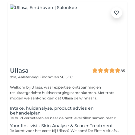
Ullasa
85
99a, Aalsterweg
Eindhoven 5615CC
Welkom bij Ullasa, waar expertise, ontspanning en
resultaatgerichte huidverzorging samenkomen. Met trots
mogen we aankondigen dat Ullasa de winnaar i...
Intake, huidanalyse, product advies en
behandelplan
Je huid verbeteren en naar de next level tillen samen met de experts van Ullasa begint met het juiste huidplan! Tijdens deze eerste ontmoeting bespreken we al je wensen, meten en analyseren wij je huid d.m.v. een fotoscan met de Observ. Op basis van de analyse en jouw wensen maken we een behandelplan op maat. Wil je eerst even kort kennismaken met ons? Kies dan de opties gratis kennismaken.
Your first visit: Skin Analyse & Scan + Treatment
Je komt voor het eerst bij Ullasa? Welkom! De First Visit afspraak is de perfecte start voor een persoonlijk en effectief behandeltraject. Een doordachte aanpak begint immers bij een grondige voorbereiding. Tijdens deze afspraak analyseren we je huid met behulp van de geavanceerde Observ fotoscan (+/- 30 minuten). Op basis van de resultaten ontvang je direct aansluitend een op maat gemaakte behandeling van 25 - 45 of 60 minuten Afhankelijk van de gekozen tijdsduur. Wil je graag meteen een complete behandeling na je intake? Kies dan voor First visit: Scan & Product advice + 60min Facial