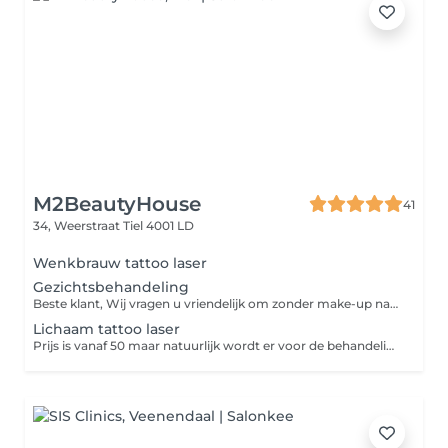
M2BeautyHouse
41
34, Weerstraat
Tiel 4001 LD
Wenkbrauw tattoo laser
Gezichtsbehandeling
Beste klant, Wij vragen u vriendelijk om zonder make-up naar uw gezichtsbehandeling te komen. Zo kunnen wij uw huid beter reinigen en het beste resultaat behalen. Bedankt voor uw medewerking!
Lichaam tattoo laser
Prijs is vanaf 50 maar natuurlijk wordt er voor de behandeling gekeken naar om wat voorn tattoo het gaat. (Prijs kan dus verschillen)