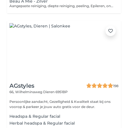
Beau A Mie - Zilver
Aangepaste reiniging, diepte reiniging, peeling, Epileren, onzuiverheden verwijderen, Manuele massage OF Lymfedrainage ca.25 min. van gelaat- hals- decolleté- nek & schouders, Aangepast masker, Afsluitende huidverzorging incl. elixer of serum.
AGstyles
198
66, Wilhelminaweg
Dieren 6951BP
Persoonlijke aandacht, Gezelligheid & Kwaliteit staat bij ons
voorop & parkeer je jouw auto gratis voor de deur.
Headspa & Regular facial
Herbal headspa & Regular facial