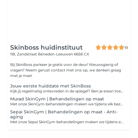
Skinboss huidinstituut
19
118, Zandstraat
Beneden-Leeuwen 6658 CX
Bij SkinBoss parkeer je gratis voor de deur! Nieuwsgierig of
vragen? Neem gerust contact met ons op, we denken graag
met je mee!
Jouw eerste huiddate met SkinBoss
Kijk jij regelmatig ontevreden in de spiegel? Ben je eraan toe om een écht verschil te maken, maar zie je door de bomen het bos niet meer? Er is vaak zoveel meer mogelijk dan je denkt! Laat onze huidexperts jouw gids zijn en ervaar de verbluffende mogelijkheden die de nieuwste huidtechnologie vandaag de dag kan bieden.
Murad SkinGym | Behandelingen op maat
Met onze SkinGym behandelingen maken we tijdens elk bezoek een behandeling op maat. Wat we precies gaan doen? Dat weten we van tevoren nooit, omdat ons behandelplan ter plekke speciaal voor jouw huidconditie gemaakt wordt. Persoonlijker wordt het niet en altijd verzekerd van een optimaal resultaat! Het enige wat jij hoeft te doen is jouw gewenste behandelduur uitkiezen, wij doen de rest! Altijd inclusief. Je betaalt dus nooit extra voor: Murad salonpeelings, waxen en verven, LED masker, massages en gezichtsmaskers
Sepai SkinGym | Behandelingen op maat - Anti-
aging
Met onze Sepai SkinGym behandelingen maken we tijdens elk bezoek een behandeling op maat. Wat we precies gaan doen? Dat weten we van tevoren nooit, omdat ons behandelplan ter plekke speciaal voor jouw huidconditie gemaakt wordt. Persoonlijker wordt het niet en altijd verzekerd van een optimaal resultaat! Het enige wat jij hoeft te doen is jouw gewenste behandelduur uitkiezen, wij doen de rest! Altijd inclusief. Je betaalt dus nooit extra voor: Sepai salonpeelings, waxen en verven, LED masker, (bindweefsel)massages, RF deelbehandelingen en gezichtsmaskers