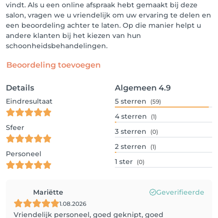
vindt. Als u een online afspraak hebt gemaakt bij deze
salon, vragen we u vriendelijk om uw ervaring te delen en
een beoordeling achter te laten. Op die manier helpt u
andere klanten bij het kiezen van hun
schoonheidsbehandelingen.
Beoordeling toevoegen
Details
Algemeen
4.9
Eindresultaat
5
sterren
(59)
4
sterren
(1)
Sfeer
3
sterren
(0)
2
sterren
(1)
Personeel
1
ster
(0)
Mariëtte
Geverifieerde
1.08.2026
Vriendelijk personeel, goed geknipt, goed