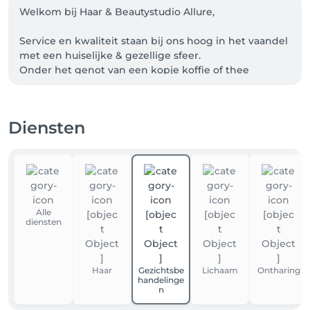
Welkom bij Haar & Beautystudio Allure,

Service en kwaliteit staan bij ons hoog in het vaandel 
met een huiselijke & gezellige sfeer. 

Onder het genot van een kopje koffie of thee 
onderga jij jouw behandeling. 

Tot snel.

Diensten
Liefs Team Allure 

PS Wij willen je erop attent maken dat wij 50% in 
rekening zullen brengen als je niet komt opdagen 
voor je afspraak. 

Alle
diensten
Haar
Gezichtsbe
Lichaam
Ontharing
handelinge
n