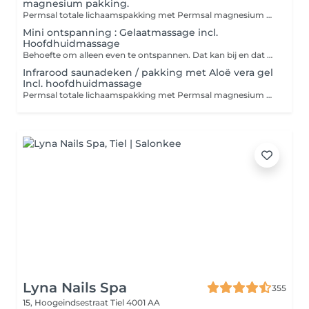
magnesium pakking.
Permsal totale lichaamspakking met Permsal magnesium Aloë Vera gel OF Permsal magnesium Gel. Pakking 40 min. De totale behandeling duurt ca. 60 min. Infrarood saunadeken zorgt voor directe warmte op de huid en gewrichten voor een diepwerkende ontspanning voor de spieren. De saunadeken kan verlichting bieden bij mensen met reumaklachten, fybromyalgie, spierstijfheid, spier en /of gewrichtspijnen. Zorgt voor ontspanning en stimuleert een goede nachtrust. Daarnaast krijgt je stofwisseling een boost. Contra-indicatie : Helaas niet geschikt voor mensen met een pacemaker of tens-apparaat en zwangere. Bij een verminderde nierfunctie, hartblok ( stroring in de prikkelgeleiding van het hart) en neuromusculaire aandoeningen dan is in deze pakking niet geschikt.
Mini ontspanning : Gelaatmassage incl.
Hoofdhuidmassage
Behoefte om alleen even te ontspannen. Dat kan bij en dat begint bij deze Mine ontspanning. Kan net genoeg zijn voor een Me-time moment. U zorgt voor een gereinigde huid dan kan er gelijk gestart worden met gelaatmassage. U zal met CHI aromatische huidolie gemasseerd worden. Hoofdhuid & haar zal met Azur huidolie gewerkt worden. Geen tijd om uw huid zelf te reinigen dan is er een keuze deze erbij te boeken.
Infrarood saunadeken / pakking met Aloë vera gel
Incl. hoofdhuidmassage
Permsal totale lichaamspakking met Permsal magnesium Aloë Vera gel OF Permsal magnesium Gel Inclusief Hoofdhuidmassage Pakking 40 min. De totale behandeling duurt ca. 60 min. Infrarood saunadeken zorgt voor directe warmte op de huid en gewrichten voor een diepwerkende ontspanning voor de spieren. De saunadeken kan verlichting bieden bij mensen met reumaklachten, fybromyalgie, spierstijfheid, spier en /of gewrichtspijnen. Zorgt voor ontspanning en stimuleert een goede nachtrust. Daarnaast krijgt je stofwisseling een boost. Contra-indicatie : Helaas niet geschikt voor mensen met een pacemaker of tens-apparaat en zwangere. Bij een verminderde nierfunctie, hartblok ( stroring in de prikkelgeleiding van het hart) en neuromusculaire aandoeningen dan is in deze pakking niet geschikt.
Lyna Nails Spa
355
15, Hoogeindsestraat
Tiel 4001 AA