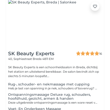
SK Beauty Experts
16
40, Sophiastraat
Breda 4811 EM
SK Beauty Experts is een schoonheidssalon in Breda, dichtbij
het station en uitstekend bereikbaar. De salon bevindt zich op
slechts 5 minuten loopafst...
Rug-, schouder- en nekmassage met cupping
Heb je last van spanning in je nek, schouders of bovenrug? De rug- en schoudermassage is een ontspannende behandeling die vastzittende spieren losmaakt en opgebouwde stress vermindert. Tijdens deze massage combineer ik manuele massagetechnieken met cupping. Cupping stimuleert de doorbloeding, helpt afvalstoffen af te voeren en werkt diep in op verklevingen en spierspanning. Dit zorgt voor extra ontspanning en verlichting bij nek-, schouder- en rugklachten. Ideaal als je veel zit, achter een bureau werkt of regelmatig spanningshoofdpijn ervaart. Beperkingen: Niet geschikt bij zwangerschap, actieve acne op het te behandelen gebied, huidinfecties, koorts of ontstekingen. Goed om te weten: Draag bij voorkeur loszittende kleding. Voor de massage wordt gevraagd de bovenkleding uit te doen. Sieraden graag vooraf verwijderen. Geef eventuele klachten of blessures altijd vooraf door. Bij het gebruik van bloedverdunners zal de cupping worden weggelaten.
Ontspanningsmassage Deluxe rug, schouders,
hoofdhuid, gezicht, armen & handen
Deze uitgebreide ontspanningsmassage is een ware reset voor lichaam en geest. Rug en schouders worden los gemasseerd, gevolgd door een ontspannende massage van hoofdhuid, oren en gezicht. Ook armen en handen krijgen aandacht, waardoor je totale bovenlichaam ontspant. De combinatie van rustige, vloeiende bewegingen en gerichte druk zorgt voor diepe ontspanning en vermindering van stress. Ideaal als je veel in je hoofd zit en behoefte hebt aan rust. Beperkingen: Niet geschikt tijdens de zwangerschap, huidinfecties, koorts of ontstekingen. Goed om te weten: Draag loszittende kleding. Voor de massage wordt gevraagd de bovenkleding uit te doen. Sieraden graag vooraf afdoen. Deze behandeling is puur gericht op ontspanning en stressvermindering.
Voet- En Onderbeen Massage