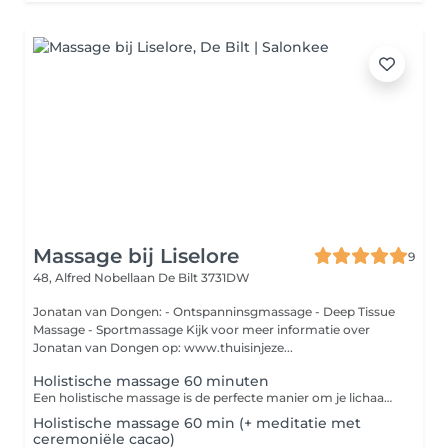
Massage bij Liselore
9
48, Alfred Nobellaan
De Bilt 3731DW
Jonatan van Dongen: - Ontspanninsgmassage - Deep Tissue
Massage - Sportmassage Kijk voor meer informatie over
Jonatan van Dongen op: www.thuisinjeze...
Holistische massage 60 minuten
Een holistische massage is de perfecte manier om je lichaam en geest weer met elkaar in harmonie te brengen. Dit is een diepe, ontspannende en holistische behandeling die zowel fysieke als energetische uitwerking heeft. Na jouw behandeling is er een kwartier extra tijd voor een nabeschouwing.
Holistische massage 60 min (+ meditatie met
ceremoniële cacao)