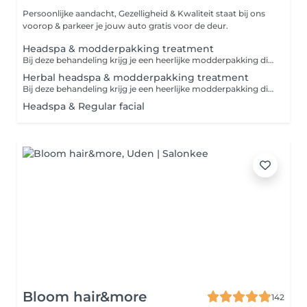
Persoonlijke aandacht, Gezelligheid & Kwaliteit staat bij ons
voorop & parkeer je jouw auto gratis voor de deur.
Headspa & modderpakking treatment
Bij deze behandeling krijg je een heerlijke modderpakking die je hoofdhuid kalmeerd , minder snel vettig maakt of roos behandeld. Daarna kun jij heerlijk genieten van een heerlijke headspa treatment die je haar versterkt en de kwaliteit van je haar verbetert
Herbal headspa & modderpakking treatment
Bij deze behandeling krijg je een heerlijke modderpakking die je hoofdhuid kalmeerd , minder snel vettig maakt of roos behandeld. Daarna kun jij heerlijk genieten van een heerlijke headspa treatment die stress verminderd.
Headspa & Regular facial
Bloom hair&more
142