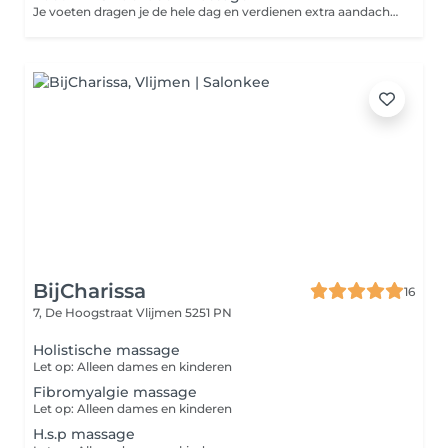
Je voeten dragen je de hele dag en verdienen extra aandacht. Tijdens deze ontspannende massage worden voeten en onderbenen gemasseerd om spanning te verminderen en de doorbloeding te stimuleren. Ideaal bij vermoeide benen, veel staan of een zwaar gevoel in de onderbenen. De massage werkt ontspannend en verlichtend, terwijl je lichaam tot rust komt. Beperkingen: Niet geschikt bij spataderen in ernstige vorm, trombose, huidinfecties, wondjes of actieve ontstekingen aan voeten of onderbenen. Goed om te weten: Draag comfortabele kleding die makkelijk tot over de knie omhoog kan. Sieraden zoals enkelbandjes graag vooraf verwijderen. Geef medische aandoeningen altijd vooraf door.
BijCharissa
16
7, De Hoogstraat
Vlijmen 5251 PN
Holistische massage
Let op: Alleen dames en kinderen
Fibromyalgie massage
Let op: Alleen dames en kinderen
H.s.p massage