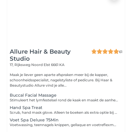
Allure Hair & Beauty
61
Studio
17, Rijksweg Noord
Elst 6661 KA
Maak je liever geen aparte afspraken meer bij de kapper,
schoonheidsspecialist, nagelstyliste of pedicure. Bij Haar &
Beautystudio Allure vind je alle...
Buccal Facial Massage
Stimuleert het lymfestelsel rond de kaak en maakt de aanhechtingspunten langs de kaak los. Vormt en modelleert het gezicht, vermindert lijntjes en rimpels rondom de kaaklijn.
Hand Spa Treat
Scrub, hand mask glove. Alleen te boeken als extra optie bij een manicure of nagelbehandeling.
Voet Spa Deluxe 75Min
Voetwassing, teennagels knippen, gellaque en voetreflexmassage