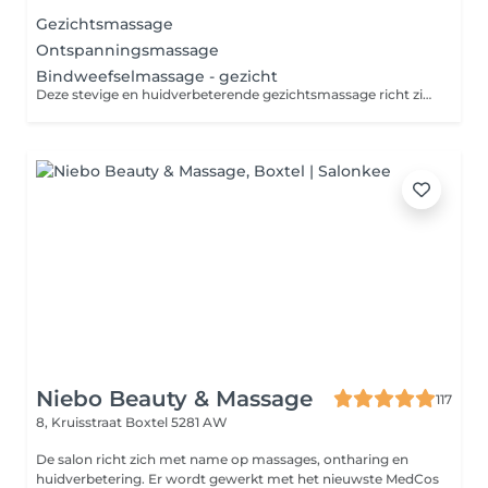
Gezichtsmassage
Ontspanningsmassage
Bindweefselmassage - gezicht
Deze stevige en huidverbeterende gezichtsmassage richt zich op de dieper gelegen huidlagen. De massage bevordert de doorbloeding en stimuleert de aanmaak van collageen en elastine waardoor je huid vernieuwt en verstevigt. Een bindweefselmassage voor het gezicht is effectief bij rimpeltjes en bepaalde huidproblemen. Voor een optimaal resultaat is het aan te raden om een kuur van meerdere behandelingen te nemen.
Niebo Beauty & Massage
117
8, Kruisstraat
Boxtel 5281 AW
De salon richt zich met name op massages, ontharing en
huidverbetering. Er wordt gewerkt met het nieuwste MedCos