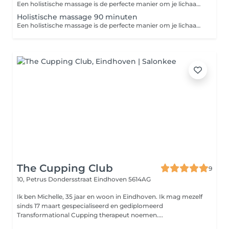
Een holistische massage is de perfecte manier om je lichaam en geest weer met elkaar in harmonie te brengen. Dit is een diepe, ontspannende en holistische behandeling die zowel fysieke als energetische uitwerking heeft. Jouw sessie start met een begeleide meditatie met ceremoniële cacao, dat een licht stimulerende werking heeft. De cacao brengt je in contact met de hartstreek en kan emoties meer naar de oppervlakte brengen. Na jouw behandeling is er een kwartier extra tijd voor een nabeschouwing. Let op: het drinken van cacao is volledig op eigen verantwoordelijkheid. Wil je hier meer over weten? Neem dan van tevoren contact op.
Holistische massage 90 minuten
Een holistische massage is de perfecte manier om je lichaam en geest weer met elkaar in harmonie te brengen. Dit is een diepe, ontspannende en holistische behandeling die zowel fysieke als energetische uitwerking heeft. Na jouw behandeling is er een kwartier extra tijd voor een nabeschouwing.
The Cupping Club
9
10, Petrus Dondersstraat
Eindhoven 5614AG
Ik ben Michelle, 35 jaar en woon in Eindhoven. Ik mag mezelf
sinds 17 maart gespecialiseerd en gediplomeerd
Transformational Cupping therapeut noemen....