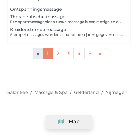
Ontspanningsmassage
Therapeutische massage
Een sportmassage/deep tissue massage is een stevige en doelgerichte massage die helpt om je spieren te ontspannen, spierspanning te verminderen en je lichaam sneller te laten herstellen. Of je nu een fanatieke sporter bent of gewoon last hebt van stijve spieren, deze massage stimuleert de doorbloeding, helpt afvalstoffen af te voeren en vermindert spierpijn. Perfect vóór of na een training, of gewoon als je lichaam wat extra aandacht nodig heeft. Gun je spieren de zorg die ze verdienen en voel je weer soepel en energiek!
Kruidenstempelmassage
Stempelmassages worden al honderden jaren gegeven en staan bekend om hun vermogen je spieren te helpen ontspannen en je lichaam te detoxen. Je wordt gemasseerd met verwarmde linnen zakjes, gevuld met speciaal geselecteerde kruiden. Dit zorgt voor ontspanning terwijl tegelijkertijd ook de bloedsomloop wordt gestimuleerd om afvalstoffen gemakkelijker te laten afvoeren.
«
1
2
3
4
5
»
Salonkee
Massage & Spa
Gelderland
Nijmegen
Map