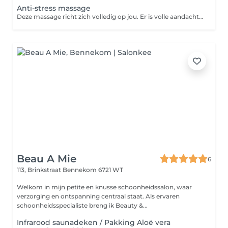
Anti-stress massage
Deze massage richt zich volledig op jou. Er is volle aandacht voor die plekken waar stress en vermoeidheid vaak het meest voelbaar zijn: rond je nek en schouders. De aangename massagetechnieken en zachte bewegingen geven je maximale ontspanning. Indien gewenst pak ik ook de spierknopjes aan in de behandeling.
Beau A Mie
6
113, Brinkstraat
Bennekom 6721 WT
Welkom in mijn petite en knusse schoonheidssalon, waar
verzorging en ontspanning centraal staat. Als ervaren
schoonheidsspecialiste breng ik Beauty &...
Infrarood saunadeken / Pakking Aloë vera