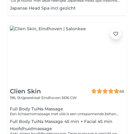
'Uit je hoofd' met deze heerlijke Japanese Head Spa treatment. Tijdens deze behandeling wordt je hoofdhuid, gezicht, nek en schouders gemasseerd met de producten van FFOR . Deze zijn 100% vegan en gemaakt van natuurlijk afgeleide ingrediënten. Tijdens de massage wordt je hoofdhuid grondig gereingd en gevoed. Je haar wordt hierna losjes met de hand gedroogd.
Japanse Head Spa incl gezicht
Clien Skin
88
196, Strijpsestraat
Eindhoven 5616 GW
Full Body TuiNa Massage
Een lichaamsmassage met olie is een ontspannende behandeling die het hele lichaam verzorgt en tot rust brengt. Door warme, voedende olie en TuiNa-technieken afkomstig uit de traditionele Chinese geneeskunde worden meridianen en drukpunten gestimuleerd. Dit bevordert de doorbloeding, vermindert spierspanning en kalmeert het zenuwstelsel. Tijdens het startgesprek kun je aangeven waar extra aandacht nodig is, zodat de massage gericht klachten verlicht en je diep kunt ontspannen. Praktische tip: Voor deze massage is het handig om comfortabele kleding te dragen die makkelijk aan en uit gaat. Vermijd delicate of dure outfits, omdat er met olie wordt gewerkt en we binnen een beperkte tijd van 45 minuten zitten. Hoewel ik zorgvuldig te werk ga, is een olievlek nooit helemaal uit te sluiten. Zo kun jij ontspannen beginnen én eindigen!
Full Body TuiNa Massage 45 min + Facial 45 min
Hoofdhuidmassage
Anti- stress hoofdhuidmassage. Deze massage is gericht op het verminderen van stress en hoofdpijn klachten.