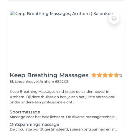
Keep Breathing Massages
15
51, Lindenheuvel
Arnhem 6822KZ
Keep Breathing Massages vind je aan de Lindenheuvel in
Arnhem. Bij deze thuissalon ben je aan het juiste adres voor
onder andere een professionele ont...
Sportmassage
Massage voor het hele lichaam. De diverse massagetechnieken en intensiteiten zorgen voor een betere doorbloeding in de spieren en activeert de afvoer van afvalstoffen om zo de kans op blessures te verminderen. Een sportmassage kun je voor, tijdens of na een inspanning laten uitvoeren. In overleg wordt de massage speciaal op jouw wensen afgestemd.
Ontspanningsmassage
De circulatie wordt gestimuleerd, spieren ontspannen en afvalstoffen worden afgevoerd. Daarnaast bevordert een massage de aanmaak van het gelukshormoon endorfine en het knuffelhormoon oxytocine. Dit vermindert stress en verhoogt het geluksgevoel.