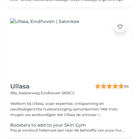
Ullasa
85
99a, Aalsterweg
Eindhoven 5615CC
Welkom bij Ullasa, waar expertise, ontspanning en
resultaatgerichte huidverzorging samenkomen. Met trots
mogen we aankondigen dat Ullasa de winnaar i...
Boosters to add to your Skin Gym
Pas je workout helemaal aan naar de behoefte van jouw huid door een booster toe te voegen. Hierdoor krijg je altijd een customised treatment. ENG: Adjust you workout completely to the needs of your skin by adding a booster. This means you always receive a customised treatment.