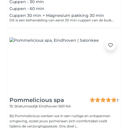
Cuppen - 30 min
Cuppen - 60 min
Cuppen 30 min + Magnesium pakking 30 min
Dit is een behandeling van eerst 30 min cuppen van de buik en daarna ga je 30 min in de magnesium pakking. Neem een extra set ondergoed mee of extra badkleding. Door de pakking ga je heel erg zweten wat ook de bedoeling is. Neem ook een extra handdoek mee voor na de behandeling. BELANGRIJK om voor de behandeling extra water te drinken maar ook na de behandeling.
Pommelicious spa
3
19, Stratumsedijk
Eindhoven 5611 NA
Bij Pommelicious werken we in een rustige en ontspannen
omgeving, zodat jouw pomeriaan zich comfortabel voelt
tijdens de verzorgingssessie. Ons doel i...