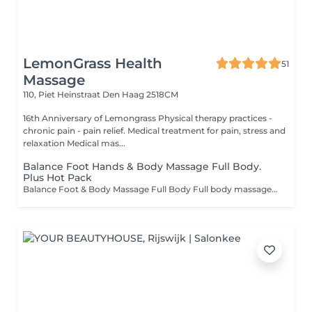
LemonGrass Health
51
Massage
110, Piet Heinstraat
Den Haag 2518CM
16th Anniversary of Lemongrass Physical therapy practices -
chronic pain - pain relief. Medical treatment for pain, stress and
relaxation Medical mas...
Balance Foot Hands & Body Massage Full Body.
Plus Hot Pack
Balance Foot & Body Massage Full Body Full body massage is a form of massage therapy that involves massaging the entire body using professional techniques that can help relieve muscle pain, promote relaxation, and reduce stress. A full body massage typically includes the back, legs, arms, head, shoulders, and feet.