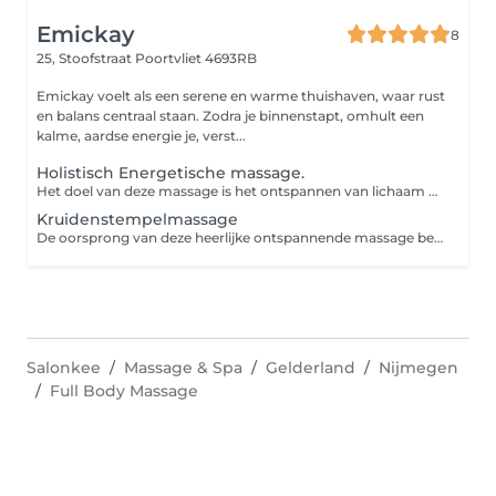
Emickay
8
25, Stoofstraat
Poortvliet 4693RB
Emickay voelt als een serene en warme thuishaven, waar rust
en balans centraal staan. Zodra je binnenstapt, omhult een
kalme, aardse energie je, verst...
Holistisch Energetische massage.
Het doel van deze massage is het ontspannen van lichaam en geest. We nodigen hierbij het lichaam uit om het zelfhelende vermogen te activeren, en negatieve energieën af te voeren. Wat wil jouw lichaam je vertellen? De Holistisch energetische massage (HEM) is een full-body massage. Omdat we het lichaam als geheel beschouwen, gaan we er vanuit dat alles met elkaar verbonden is. Zowel fysiek als geestelijk. Alles wat zich in jouw lichaam afspeelt werkt met elkaar samen. Dit betekent dat het gehele lichaam (behalve de geslachtsdelen) gemasseerd zal worden, zodat alle facetten aan bod komen. Deze massagetechniek werkt in op het gehele lichaam, geest, en het energetisch lichaam. Doordat deze systemen met elkaar samenwerken kunnen we eventuele spanningen loslaten. Door volledige aandacht te geven aan het gehele lichaam en deze in diepe ontspanning te brengen, ontspannen de spieren en wordt je bewust van je energieblokkades. Het verwijdert dan ook de spanningsknopen in de schouders en nek. Deze heerlijke zachte massage brengt het centrale zenuwstelsel tot rust, stimuleert de lymfestroom waardoor afvalstoffen zich niet meer zo snel ophopen in onze lymfeknopen en stimuleert de bloedcirculatie.
Kruidenstempelmassage
De oorsprong van deze heerlijke ontspannende massage bevind zich in Azie. De Oosterse gezondheidsleer Ayurveda gebruikt al eeuwenlang kruidenstempels. Ondertussen is deze techniek ook in het Westen geïntegreerd. Deze Full- Body massage is een heerlijke verwennerij. Wanneer je moeite hebt met ontspannen zullen de heerlijke warmte, en de aroma's van de kruiden jou hier zeker bij helpen. Tijdens deze massage maak ik gebruik van verwarmde katoenen buideltjes die gevuld zijn met een samenstelling van diverse kruiden, welke ontspannende, reinigende en activerende eigenschappen hebben. De buideltjes worden opgewarmd in een oliecombinatie van zonnebloemolie en rijstolie. De etherische oliën die aan kruiden onttrokken worden, helpen en ondersteunen ons genezingsproces gezien ze een directe invloed hebben op onze energetische processen. De kruiden die voor deze stempels zijn gebruikt komen grotendeels uit eigen tuin, en worden indien nodig ondersteund met de etherische oliën van Doterra om de intentie te versterken die nodig is om homeostase te creëren. De kruiden zijn allemaal vers geplukt alvorens er stempels van worden gemaakt. Doordat de kruiden vers zijn bevatten ze veel levensenergie. Welke stempels en oliën gebruikt worden hangt af van de intentie van de behandeling. Dit bespreken we tijdens het intakegesprek. Geniet van de heerlijke combinatie van de geur van kruiden en de warme olie op je huid. Je huid zal zijdezacht aanvoelen, en je zult een intens gevoel van wellness ervaren.
Salonkee
Massage & Spa
Gelderland
Nijmegen
Full Body Massage