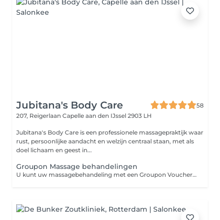
Jubitana's Body Care
58
207, Reigerlaan
Capelle aan den IJssel 2903 LH
Jubitana's Body Care is een professionele massagepraktijk waar
rust, persoonlijke aandacht en welzijn centraal staan, met als
doel lichaam en geest in...
Groupon Massage behandelingen
U kunt uw massagebehandeling met een Groupon Voucher hier inboeken. (Enkel mogelijk voor nieuwe klanten!!!) Let op een Groupon Voucher is enkel eenmalig te gebruiken per persoon. (ter kennismaking met ons bedrijf) mocht u meer vouchers hebben aangeschaft kan dit gebruikt worden met korting op het voltarief. Wel kunt u andere vouchers cadeau geven let wel op bij het boeken dat u deze inboekt voor de andere persoon! In verband met dossiervorming. Groupon inwisselen kan enkel op de vrijdagen op andere dagen wordt er geen deals meer aangenomen mocht u niet anders kunnen dan betaalt u volledige tarief op de andere dagen of u kunt dit tegen extra betaling inwisselen met een Groupon voucher! Alle afspraken na 21 april 2026 zullen worden ingepland op de vrijdag of de zondag. Ook vanaf 1 juli worden er geen Groupon boekingen meer geaccepteerd! Omdat de campagne inmiddels is verlopen en andere vormen van massages worden belicht. Mocht u recent een groupon voucher hebben aangekocht dan kunt u bij Groupon teruggave van uw aankoop aanvragen. U hoeft tijdens het boeken nog geen voucher code in te vullen u scant de QR of barcode bij binnenkomst van de massagepraktijk. * Mocht u geen beschikbare plek vinden op korte termijn dan kunt u voor kiezen om bij des betreffende partij (Groupon) binnen 14 dagen uw voucher te retourneren en krijgt u teruggave van uw aankoop. (uw voucher is 6 maanden geldig bij aankoop!)