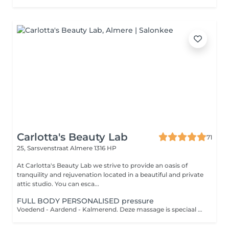
Carlotta's Beauty Lab
71
25, Sarsvenstraat
Almere 1316 HP
At Carlotta's Beauty Lab we strive to provide an oasis of
tranquility and rejuvenation located in a beautiful and private
attic studio. You can esca...
FULL BODY PERSONALISED pressure
Voedend - Aardend - Kalmerend. Deze massage is speciaal ontworpen om het lichaam weer in balans te brengen en de geest te kalmeren. Kies jouw favovriete geur en muziek uit en geniet vervolgens van 80 minuten massage van het hele lichaam. Volledige rug - benen - voetreflexpunten - armen - nek en schouders - hoofd- en gezichtsmassage.