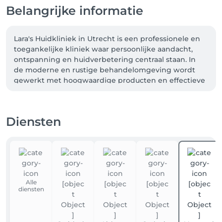
Belangrijke informatie
Lara's Huidkliniek in Utrecht is een professionele en 
toegankelijke kliniek waar persoonlijke aandacht, 
ontspanning en huidverbetering centraal staan. In 
de moderne en rustige behandelomgeving wordt 
gewerkt met hoogwaardige producten en effectieve 
behandelmethoden om iedere huid op een veilige 
en resultaatgerichte manier te verzorgen en te 
verbeteren.

Diensten
De kliniek biedt een breed aanbod aan 
behandelingen. Je kunt er terecht voor 
huidverbeterende gezichtsbehandelingen, 
dieptereinigingen en acnebehandelingen, maar ook 
voor laserontharen, permanente make-up (PMU) en 
Alle
ontspannende massages. Door deze combinatie van 
diensten
behandelingen kunnen klanten zowel werken aan 
huidverbetering als aan langdurige verzorging en 
ontspanning.
