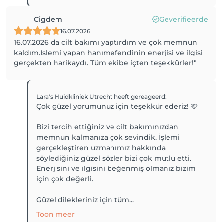
Cigdem
Geverifieerde
16.07.2026
16.07.2026 da cilt bakımı yaptırdım ve çok memnun
kaldım.Islemi yapan hanımefendinin enerjisi ve ilgisi
gerçekten harikaydı. Tüm ekibe içten teşekkürler!"
Lara's Huidkliniek Utrecht
heeft gereageerd
:
Çok güzel yorumunuz için teşekkür ederiz! 🩷
Bizi tercih ettiğiniz ve cilt bakımınızdan
memnun kalmanıza çok sevindik. İşlemi
gerçekleştiren uzmanımız hakkında
söylediğiniz güzel sözler bizi çok mutlu etti.
Enerjisini ve ilgisini beğenmiş olmanız bizim
için çok değerli.
Güzel dilekleriniz için tüm...
Toon meer