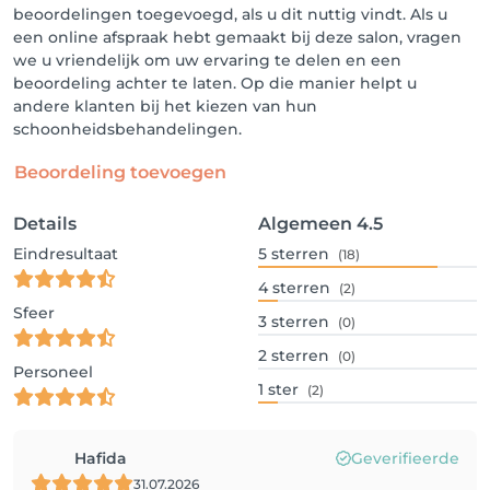
beoordelingen toegevoegd, als u dit nuttig vindt. Als u
een online afspraak hebt gemaakt bij deze salon, vragen
we u vriendelijk om uw ervaring te delen en een
beoordeling achter te laten. Op die manier helpt u
andere klanten bij het kiezen van hun
schoonheidsbehandelingen.
Beoordeling toevoegen
Details
Algemeen
4.5
Eindresultaat
5
sterren
(18)
4
sterren
(2)
Sfeer
3
sterren
(0)
2
sterren
(0)
Personeel
1
ster
(2)
Hafida
Geverifieerde
31.07.2026