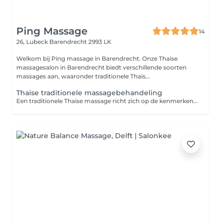
Ping Massage
14
26, Lubeck
Barendrecht 2993 LK
Welkom bij Ping massage in Barendrecht. Onze Thaise
massagesalon in Barendrecht biedt verschillende soorten
massages aan, waaronder traditionele Thais...
Thaise traditionele massagebehandeling
Een traditionele Thaise massage richt zich op de kenmerken van rollen, knijpen, buigen, trekken, persen en gebruik maken van warmte, die algemeen bekend staat als traditionele Thaise massage. Deze massage is niet alleen geschikt om de pijn te behandelen maar is ook goed voor de algehele gezondheid van het lichaam. De massage heeft rechtstreeks invloed op lichaam en geest door gebruik te maken van artistieke aanraking. Bij de traditionele Thaise massage wordt geen gebruik gemaakt van massageolie en wordt daarom over het algemeen ervaren als een wat hardere massage.