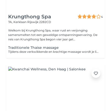
Krungthong Spa
4
7A, Kerklaan
Rijswijk 2282CD
Welkom bij Krungthong Spa, waar rust en verjonging
samensmelten tot een geweldige ontspanningservaring. De
reis van Krungthong Spa begon vier jaar gel...
Traditionele Thaise massage
Tijdens deze verkwikkende en krachtige massage wordt je lichaam in verschillende yogahoudingen gebracht terwijl druk wordt uitgeoefend op verschillende reflexpunten. Deze massage zorgt voor ontspanning en energie en helpt vastzittende gewrichten los te maken en spierspanning te verlichten.