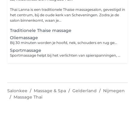
Thai Lanna is een traditionele Thaise massagesalon, gevestigd in
het centrum, bij de oude kerk van Scheveningen. Zodra je de
salon binnenkomt, waan je...
Traditionele Thaise massage
Oliemassage
Bij 30 minuten worden je hoofd, nek, schouders en rug gemasseerd. Bij 60 en 90 minuten wordt je hele lichaam gemasseerd. De oliemassage is vooral een ontspannende massage. Je wordt behandeld met hoogwaardige oliën met een prettig neutraal aroma.
Sportmassage
Sportmassage helpt bij het verlichten van spierspanningen, verbetert de doorbloeding en laat de energie weer stromen. Hierbij worden diepe technieken gecombineerd met oosterse technieken. Met behulp van de handpalm worden de bewegingen van de elleboog langs de elektrische banen geleid en worden de spieren opgerekt.
Salonkee
Massage & Spa
Gelderland
Nijmegen
Massage Thaï