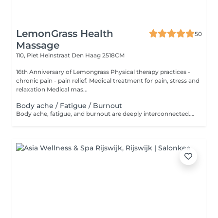
LemonGrass Health
50
Massage
110, Piet Heinstraat
Den Haag 2518CM
16th Anniversary of Lemongrass Physical therapy practices -
chronic pain - pain relief. Medical treatment for pain, stress and
relaxation Medical mas...
Body ache / Fatigue / Burnout
Body ache, fatigue, and burnout are deeply interconnected. Persistent emotional and physical exhaustion can lead to somatic complaints like muscle stiffness, headaches, and a weakened immune system. When the body stays in a chronic state of stress, your muscles tighten, triggering widespread aches.