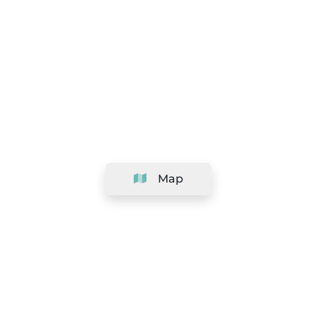
Map
Company
Support
Team
&
Careers