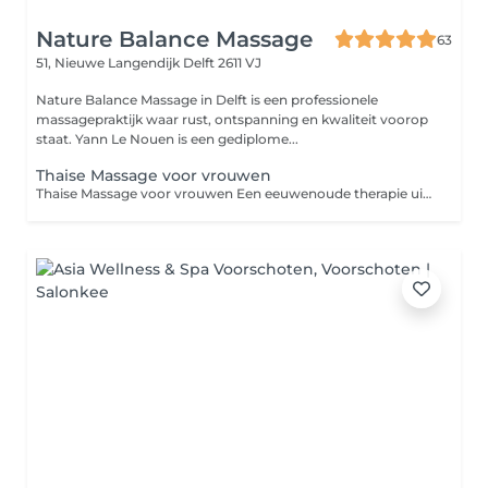
Nature Balance Massage
63
51, Nieuwe Langendijk
Delft 2611 VJ
Nature Balance Massage in Delft is een professionele
massagepraktijk waar rust, ontspanning en kwaliteit voorop
staat. Yann Le Nouen is een gediplome...
Thaise Massage voor vrouwen
Thaise Massage voor vrouwen Een eeuwenoude therapie uit Thailand die rekken, druk en ritmische bewegingen combineert. Je blijft gekleed en ligt op een verdikte mat. Voordelen: - meer flexibiliteit, - minder stress en verlichting van pijn/spanning - betere energiestroom, bloedsomloop en algeheel welzijn. Let op! Neem zelf comfortabele stretch kleding mee met voorkeur lange mouwen!