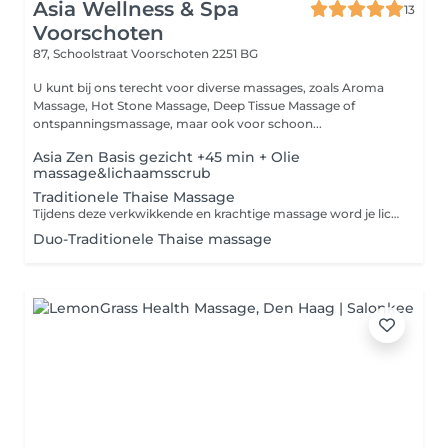
Asia Wellness & Spa
13
Voorschoten
87, Schoolstraat
Voorschoten 2251 BG
U kunt bij ons terecht voor diverse massages, zoals Aroma
Massage, Hot Stone Massage, Deep Tissue Massage of
ontspanningsmassage, maar ook voor schoon...
Asia Zen Basis gezicht +45 min + Olie
massage&lichaamsscrub
Traditionele Thaise Massage
Tijdens deze verkwikkende en krachtige massage word je lichaam in verschillende yogahoudingen gebracht terwijl druk wordt uitgeoefend op verschillende reflexpunten. Deze massage zorgt voor ontspanning en energie en helpt vastzittende gewrichten los te maken en spierspanning te verlichten.
Duo-Traditionele Thaise massage