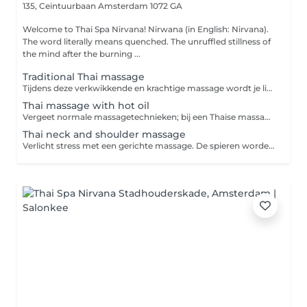
135, Ceintuurbaan
Amsterdam 1072 GA
Welcome to Thai Spa Nirvana! Nirwana (in English: Nirvana).
The word literally means quenched. The unruffled stillness of
the mind after the burning ...
Traditional Thai massage
Tijdens deze verkwikkende en krachtige massage wordt je lichaam in verschillende yogahoudingen gebracht terwijl druk wordt uitgeoefend op verschillende reflexpunten. Deze massage zorgt voor ontspanning en energie en helpt vastzittende gewrichten los te maken en spierspanning te verlichten.
Thai massage with hot oil
Vergeet normale massagetechnieken; bij een Thaise massage wordt je lichaam namelijk gestrekt in plaats van gemasseerd met de welbekende strijkingen en knedingen. Tijdens deze traditionele massage oefent de masseur druk uit op diverse punten, waardoor je spieren worden losgemaakt en eventuele pijn wordt verlicht. Een Thaise massage wordt dan ook niet voor niets 'lazy yoga' genoemd.
Thai neck and shoulder massage
Verlicht stress met een gerichte massage. De spieren worden verslapt en de bloedsomloop gestimuleerd. Stimuleert ontspanning alsmede versteviging van de spieren.