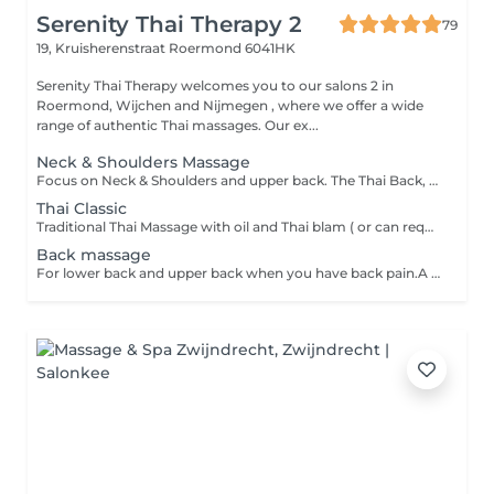
Serenity Thai Therapy 2
79
19, Kruisherenstraat
Roermond 6041HK
Serenity Thai Therapy welcomes you to our salons 2 in
Roermond, Wijchen and Nijmegen , where we offer a wide
range of authentic Thai massages. Our ex...
Neck & Shoulders Massage
Focus on Neck & Shoulders and upper back. The Thai Back, Head and Shoulder Massage is a specific therapy focusing on the specific areas rather than the entire body. The massage helps to relieve tension in your muscles, improve circulation and reduce stress. This therapy is especially recommended for you if you work sitting down or at a desk all day. The focus on your back, head and shoulders helps you to relax and assists in the reduction of stress hormones in the muscles which can reduce the occurrence of tension related headaches.
Thai Classic
Traditional Thai Massage with oil and Thai blam ( or can request without oil)
Back massage
For lower back and upper back when you have back pain.A therapist uses their hands, thumbs, elbows, and feet to apply pressure and guide you through gentle, yoga-like stretches, working on the back and other major muscle groups to release tension and improve function.