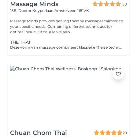
Massage Minds
158
18B, Doctor Kuyperlaan
Amstelveen 1181VK
Massage Minds provides healing therapy massages tailored to
your specific needs. Combining different techniques for
optimal result. Of course we also ...
THE THAI
Deze vorm van massage combineert klassieke Thaise technieken met Deep Tissue massage. Er wordt gewerkt met trigger points, bindweefsel technieken, meridianen, acupressuur en diepe strekkingen. Doel van de behandeling is het oplossen van spanningen. De bloedsomloop wordt bevorderd en verhardingen (spierknopen) smelten. De acupressuur punten laten vervelende klachten als hoofdpijn, rugpijn, nekpijn en schouderpijn oplossen. Maar ook vermoeide benen en slapeloosheid verdwijnen of worden minder. Er worden ook specifieke klachten als een muisarm of tennisarm behandeld.
Chuan Chom Thai
29