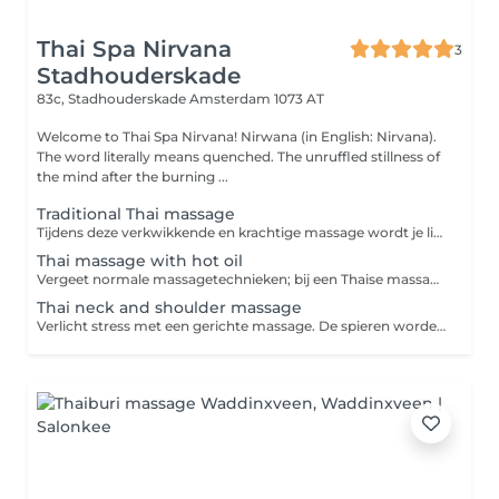
Thai Spa Nirvana
3
Stadhouderskade
83c, Stadhouderskade
Amsterdam 1073 AT
Welcome to Thai Spa Nirvana! Nirwana (in English: Nirvana).
The word literally means quenched. The unruffled stillness of
the mind after the burning ...
Traditional Thai massage
Tijdens deze verkwikkende en krachtige massage wordt je lichaam in verschillende yogahoudingen gebracht terwijl druk wordt uitgeoefend op verschillende reflexpunten. Deze massage zorgt voor ontspanning en energie en helpt vastzittende gewrichten los te maken en spierspanning te verlichten.
Thai massage with hot oil
Vergeet normale massagetechnieken; bij een Thaise massage wordt je lichaam namelijk gestrekt in plaats van gemasseerd met de welbekende strijkingen en knedingen. Tijdens deze traditionele massage oefent de masseur druk uit op diverse punten, waardoor je spieren worden losgemaakt en eventuele pijn wordt verlicht. Een Thaise massage wordt dan ook niet voor niets 'lazy yoga' genoemd.
Thai neck and shoulder massage
Verlicht stress met een gerichte massage. De spieren worden verslapt en de bloedsomloop gestimuleerd. Stimuleert ontspanning alsmede versteviging van de spieren.