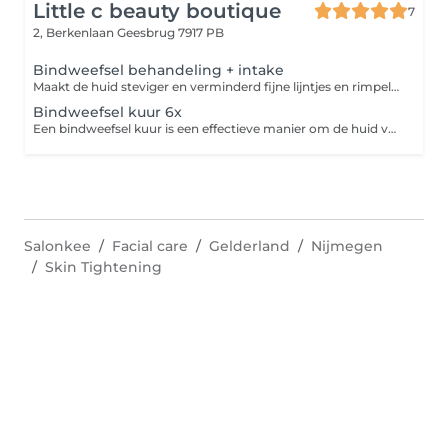
Little c beauty boutique
7
2, Berkenlaan
Geesbrug 7917 PB
Bindweefsel behandeling + intake
Maakt de huid steviger en verminderd fijne lijntjes en rimpels. Vermindert verklevingen, vochtophopingen en afvalstoffen. Verbeterd de huidstructuur waardoor je een mooie glow krijgt.
Bindweefsel kuur 6x
Een bindweefsel kuur is een effectieve manier om de huid van binnenuit te verbeteren en je gezicht een natuurlijke glow te geven. Deze kuur geeft het beste resultaat omdat je huid geen tijd krijgt om terug te vallen. Deze kuur plannen wij 6 weken lang elke week in. om het resultaat te behouden word daarna om de 4 tot 6 weken een behandeling gepland.
Salonkee
Facial care
Gelderland
Nijmegen
Skin Tightening