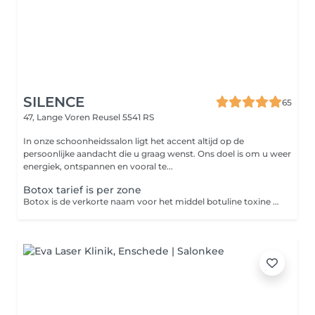
SILENCE
65
47, Lange Voren
Reusel 5541 RS
In onze schoonheidssalon ligt het accent altijd op de
persoonlijke aandacht die u graag wenst. Ons doel is om u weer
energiek, ontspannen en vooral te...
Botox tarief is per zone
Botox is de verkorte naam voor het middel botuline toxine type A. Botox wordt geïnjecteerd in de spier waardoor deze tijdelijk niet kan samentrekken doordat het signaal vanuit de hersenen naar de spier wordt geblokkeerd. De spier behoudt dus dezelfde functie, alleen pikt deze tijdelijke geen signalen meer op die de spier aansturen. De botox wordt met een zeer dun naaldje geïnjecteerde in de gezichtsspier. Na 2 weken is het resultaat van de injectable optimaal en zal het behandelde gebied er vlakker uitzien. Het effect kan tot 4 maanden aanhouden. Botox is niet effectief tegen diepliggende rimpels, volumeverlies van de huid of huidverslapping.