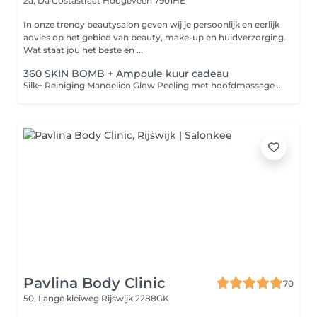
2a, Da Costastraat
Hoogeveen 7901HE
In onze trendy beautysalon geven wij je persoonlijk en eerlijk
advies op het gebied van beauty, make-up en huidverzorging.
Wat staat jou het beste en ...
360 SKIN BOMB + Ampoule kuur cadeau
Silk+ Reiniging Mandelico Glow Peeling met hoofdmassage Spicy Skin Shock Zuurstof Boost masker Explosie aan werkstoffen (36x meer dan een serum) 2 ampullen aangepast aan jouw huid icm bindweefselmassage Luxe masker icm nek schouder en decolleté massage Huidverzorging aangepast aan jouw huidwens Skin Ampoule box 2 voor thuis
Pavlina Body Clinic
70
50, Lange kleiweg
Rijswijk 2288GK