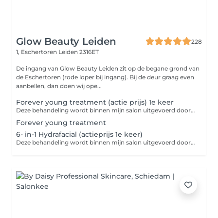
Glow Beauty Leiden
228
1, Eschertoren
Leiden 2316ET
De ingang van Glow Beauty Leiden zit op de begane grond van
de Eschertoren (rode loper bij ingang). Bij de deur graag even
aanbellen, dan doen wij ope...
Forever young treatment (actie prijs) 1e keer
Deze behandeling wordt binnen mijn salon uitgevoerd door mij (Madelon) of mijn collega (Angelina), afhankelijk van beschikbaarheid. Combinatiebehandeling van Koreaanse zuurstofbehandeling incl peeling en microneedling Actie aanbieding van 248 naar 149,- +€40 voor hals +€50 voor hals + décolleté
Forever young treatment
6- in-1 Hydrafacial (actieprijs 1e keer)
Deze behandeling wordt binnen mijn salon uitgevoerd door mij (Madelon) of mijn collega (Angelina), afhankelijk van beschikbaarheid. Bij deze behandeling wordt gebruik gemaakt van de ASTERO® Aqua 11-in-1 systeem. In deze behandeling en is een compleet huidverzorgingssysteem dat elf krachtige technologieën combineert voor dieptereiniging, hydratatie en huidverbetering. Met functies zoals Aqua Peeling, Astero Oxygen, Nano Mesotherapie, RF, Ultrasound en AI Huidanalyse Nu tijdelijk met korting van 175,- voor 129,- Kosten voor extra delen: +€40 voor hals +€50 voor hals + décolleté