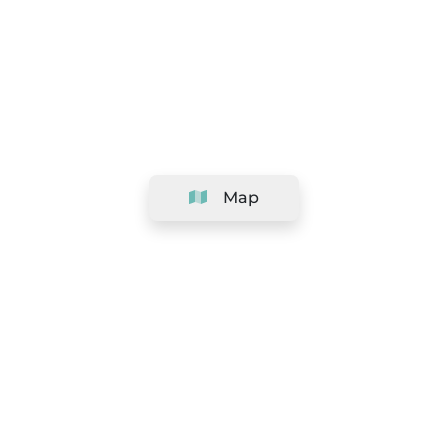
Map
Company
Support
Team
&
Careers
Information for salons