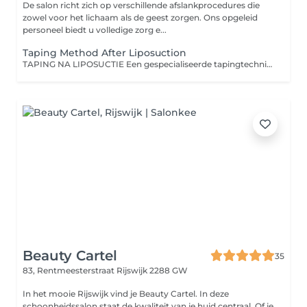
De salon richt zich op verschillende afslankprocedures die
zowel voor het lichaam als de geest zorgen. Ons opgeleid
personeel biedt u volledige zorg e...
Taping Method After Liposuction
TAPING NA LIPOSUCTIE Een gespecialiseerde tapingtechniek die het herstelproces na liposuctie ondersteunt en helpt om een zo glad mogelijk eindresultaat te bereiken. De tapes liften de huid licht, waardoor de lymfestroom wordt gestimuleerd, zwellingen verminderen en de regeneratie van het weefsel wordt bevorderd. Resultaten: snellere afvoer van vocht en vermindering van zwelling vermindering van blauwe plekken stimulatie van het lymfestelsel preventie van verhardingen en fibrose verlichting van druk en spanning ondersteuning van het natuurlijke herstelproces Belangrijk Taping wordt altijd individueel toegepast, afhankelijk van de fase van herstel en het advies van de arts.
Beauty Cartel
35
83, Rentmeesterstraat
Rijswijk 2288 GW
In het mooie Rijswijk vind je Beauty Cartel. In deze
schoonheidssalon staat de kwaliteit van je huid centraal. Of je