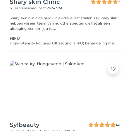
Shary skin Clinic
31
6, Herculesweg
Delft 2624 VM
Shary skin clinic dé huidkliniek die je laat stralen. Bij Shary skin
hebben wij een team van huidtherapeuten die het als een
uitdaging zien om jou te ...
HIFU
High-Intensity Focused Ultrasound (HIFU) behandeling met behulp van het Ultraformer-apparaat. Deze niet-chirurgische procedure maakt gebruik van geconcentreerde ultrasone golven om de huid te verstrakken en te verjongen.
Sylbeauty
146