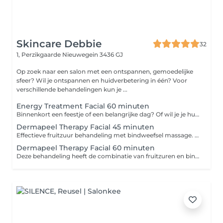
Skincare Debbie
32
1, Perzikgaarde
Nieuwegein 3436 GJ
Op zoek naar een salon met een ontspannen, gemoedelijke
sfeer? Wil je ontspannen en huidverbetering in één? Voor
verschillende behandelingen kun je ...
Energy Treatment Facial 60 minuten
Binnenkort een feestje of een belangrijke dag? Of wil je je huid een boost geven? De energy bootcamp is speciaal voor de huid die een boost kan gebruiken. Ook werkt deze behandeling super op de huidverjonging door middel van de bindweefsel massage en shock therapy ampullen. -Reinigen -Epileren/waxen wenkbrauwen -Mandelico Glow peel mits de huid dit toelaat -(Eventueel Spicy skin Shock) -Ampul aangepast op het huidtype -Deep massage / Cupping massage - Verzorgend masker -Dag- of nachtverzorging
Dermapeel Therapy Facial 45 minuten
Effectieve fruitzuur behandeling met bindweefsel massage. 1e keer? Dan plan ik graag eerst een power up kennismaking behandeling met je in om kennis te maken met jouw huid. Tijdens deze behandeling wordt er gewerkt met fruitzuren. De behandeling is perfect voor een huid met: - rimpeltjes/fijne lijntjes - Pigmentvlekjes -Acne / Vette huid / acne littekens - Vochtarme/droge huid - Grove porie structuur Behandeling: - Reinigen - Harsen/epileren wenkbrauwen - Milde scrub - Onzuiverheden verwijderen - Bindweefsel massage - Dermapeel fruitzuur peeling - Serum - Dag-/nachtverzorging
Dermapeel Therapy Facial 60 minuten
Deze behandeling heeft de combinatie van fruitzuren en bindweefselmassage speciaal gericht op pigment en een onzuivere huid of een huid met beginnende lijntjes, diepere rimpels en/of vlekjes. Nog niet bekend met Cenzaa en de fruitzuurpeeling? Dan maak ik graag eerst kennis met jouw huid d.m.v. een wellness behandeling. -Reinigen -Epileren/waxen wenkbrauwen -Dieptereiniging -Onzuiverheden verwijderen -Fruitzuur peeling -Serum -Bindweefselmassage -Masker -Dag- of nachtverzorging