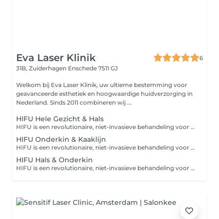
Eva Laser Klinik
6
31B, Zuiderhagen
Enschede 7511 GJ
Welkom bij Eva Laser Klinik, uw ultieme bestemming voor
geavanceerde esthetiek en hoogwaardige huidverzorging in
Nederland. Sinds 2011 combineren wij ...
HIFU Hele Gezicht & Hals
HIFU is een revolutionaire, niet-invasieve behandeling voor een natuurlijke facelift en diepe huidverstraking. Dankzij hoogtechnologische ultrasone geluidsgolven wordt de collageenproductie gestimuleerd. Geniet van een strakke, jeugdige huid zonder snijden!
HIFU Onderkin & Kaaklijn
HIFU is een revolutionaire, niet-invasieve behandeling voor een natuurlijke facelift en diepe huidverstraking. Dankzij hoogtechnologische ultrasone geluidsgolven wordt de collageenproductie gestimuleerd. Geniet van een strakke, jeugdige huid zonder snijden!
HIFU Hals & Onderkin
HIFU is een revolutionaire, niet-invasieve behandeling voor een natuurlijke facelift en diepe huidverstraking. Dankzij hoogtechnologische ultrasone geluidsgolven wordt de collageenproductie gestimuleerd. Geniet van een strakke, jeugdige huid zonder snijden!