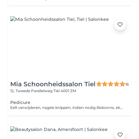
Mia Schoonheidssalon Tiel
16
12, Tweede Parallelweg
Tiel 4001 ZM
Pedicure
Eelt verwijderen, nagels knippen, indien nodig likdoorns, eksterogen en kalknagels worden behandeld. De voeten worden nabehandeld met een freesmachine zodat ze na de behandeling mooi en glad aanvoelen. Ter afsluiting een korte voetmassage.