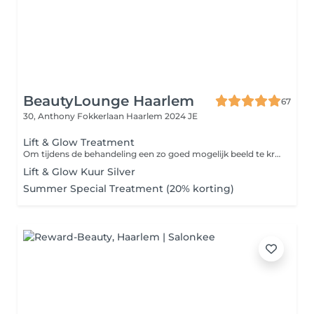
BeautyLounge Haarlem
67
30, Anthony Fokkerlaan
Haarlem 2024 JE
Lift & Glow Treatment
Om tijdens de behandeling een zo goed mogelijk beeld te krijgen van de conditie van je huid in onze Observé-camera, willen we je vragen als het lukt, om zonder make-up en zonder crème naar de afspraak te komen. Gebruik op de dag van de behandeling ook graag geen producten met SPF. Verder is het handig als je jouw huidige skincare routine of gebruikte producten meeneemt of opschrijft. Zo kunnen we beter zien wat wel en niet werkt voor jouw huid, en de behandeling perfect op jou afstemmen. Tot snel bij BeautyLounge!
Lift & Glow Kuur Silver
Summer Special Treatment (20% korting)