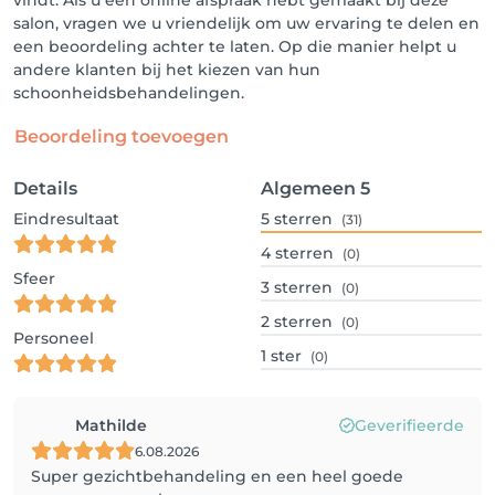
vindt. Als u een online afspraak hebt gemaakt bij deze
salon, vragen we u vriendelijk om uw ervaring te delen en
een beoordeling achter te laten. Op die manier helpt u
andere klanten bij het kiezen van hun
schoonheidsbehandelingen.
Beoordeling toevoegen
Details
Algemeen
5
Eindresultaat
5
sterren
(31)
4
sterren
(0)
Sfeer
3
sterren
(0)
2
sterren
(0)
Personeel
1
ster
(0)
Mathilde
Geverifieerde
6.08.2026
Super gezichtbehandeling en een heel goede