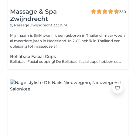
Massage & Spa
350
Zwijndrecht
9, Passage
Zwijndrecht 3331CM
Mijn naam is Sirikhwan. Ik ben geboren in Thailand, maar woon
al meerdere jaren in Nederland. In 2015 heb ik in Thailand een
opleiding tot masseuse af...
Bellabaci Facial Cups
Bellabaci Facial cupping! De Bellabaci facial cups hebben een stimulerende werking op de huid en onderliggende weefsels (lederhuid en onderhuidsbindweefsel) het geeft een ontspannen, diepe en comfortabele massage die de bloedcirculatie, lymfe stimuleert en de fibroblasten die collageen en elastine aanmaakt. Een gezichtsmassage is een geweldige manier om de dagelijkse stress te verminderen en het kan helpen om weer een gezonde jeugdige huid te krijgen.