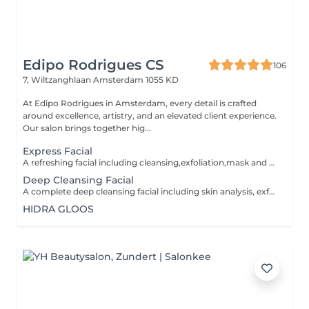
Edipo Rodrigues CS
106
7, Wiltzanghlaan
Amsterdam 1055 KD
At Edipo Rodrigues in Amsterdam, every detail is crafted
around excellence, artistry, and an elevated client experience.
Our salon brings together hig...
Express Facial
A refreshing facial including cleansing,exfoliation,mask and hydration. perefcet for maintaining healthy,radiant skin.
Deep Cleansing Facial
A complete deep cleansing facial including skin analysis, exfoliation,extractions (if needed),soothing mask and hydration. Designed to deeply cleanse the skin, unclog pores and leave your complexion fresh, smooth and radiant.
HIDRA GLOOS