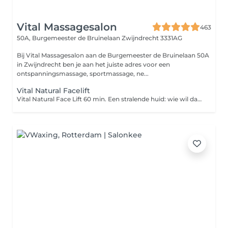
Vital Massagesalon
463
50A, Burgemeester de Bruïnelaan
Zwijndrecht 3331AG
Bij Vital Massagesalon aan de Burgemeester de Bruinelaan 50A
in Zwijndrecht ben je aan het juiste adres voor een
ontspanningsmassage, sportmassage, ne...
Vital Natural Facelift
Vital Natural Face Lift 60 min. Een stralende huid: wie wil dat nu niet? Door een gezichtsbehandeling geef je jouw huid weer een boost en ziet jouw gelaat er weer verzorgd en gezond uit. Bij de gezichtsbehandeling wordt het gelaat grondig gereinigd, worden dode huidcellen verwijderd en geniet je van een heerlijke hoofdhuidmassage. Het resultaat van deze behandeling? Een stevigere huid, mooie kleur en een gezonde glans! Geniet van een uitgebreide massage van gezicht, decolleté, schouders en nek, inclusief rustgevende penseelmassage. Er wordt een peelingmasker met natuurlijke ingrediënten (frambozenzaad en bamboe) die de huid hydrateert, aangebracht met vitamine C-serum en wordt er afgesloten met een dagcrème voor een stralende huid. Bij Natural Face Lift van Vital Massagesalon krijgt u: Reinigingsmassage met dieptereiniging; Peeling; Relaxerende gezichtsbehandeling; Penseelmassage; Stralende huid Prijs €61,-