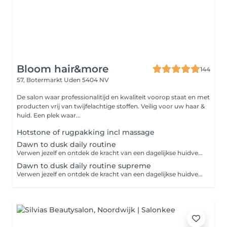
Bloom hair&more
144
57, Botermarkt
Uden 5404 NV
De salon waar professionalitijd en kwaliteit voorop staat en met
producten vrij van twijfelachtige stoffen. Veilig voor uw haar &
huid. Een plek waar...
Hotstone of rugpakking incl massage
Dawn to dusk daily routine
Verwen jezelf en ontdek de kracht van een dagelijkse huidverzorgingsroutine. Dit huidverzorgingsprogramma biedt alles wat je nodig hebt om jouw huid te voeden, te beschermen en te herstellen. Laat elke stap van jouw routine een moment van self-care zijn. Intake-huidanalyse-reinigen-dieptereinigen-masker-dagverzorging-persoonlijk advies.
Dawn to dusk daily routine supreme
Verwen jezelf en ontdek de kracht van een dagelijkse huidverzorgingsroutine. Dit huidverzorgingsprogramma biedt alles wat je nodig hebt om jouw huid te voeden, te beschermen, te herstellen en te verbeteren. Laat elke stap van jouw routine een moment van self-care zijn. Intake-huidanalyse-waxen van gezicht en wenkbrauwen-wenkbrauwen verven-reinigen-dieptereinigen-massage-masker-dagverzorging-persoonlijk advies.