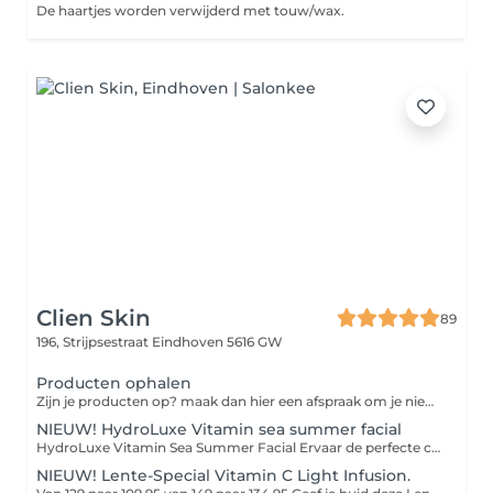
De haartjes worden verwijderd met touw/wax.
Clien Skin
89
196, Strijpsestraat
Eindhoven 5616 GW
Producten ophalen
Zijn je producten op? maak dan hier een afspraak om je nieuwe producten weer op te komen halen.
NIEUW! HydroLuxe Vitamin sea summer facial
HydroLuxe Vitamin Sea Summer Facial Ervaar de perfecte combinatie van luxe, ontspanning en huidverbetering. De HydroLuxe Vitamin Sea Summer Facial is speciaal ontwikkeld om je huid tijdens de zomer intens te hydrateren, te beschermen en een prachtige, gezonde glow te geven. Met krachtige vitamine C, zuurstof, antioxidanten en verkoelende cryoglobes wordt de huid gevoed, gekalmeerd en gestimuleerd om collageen aan te maken. De behandeling laat je huid direct frisser, egaler en zichtbaar stralender achter. Na de behandeling geniet je van: Een frisse, gezonde glow Intense hydratatie Kalmering en herstel van de huid Bescherming tegen zomerse invloeden Een ontspannen én zichtbaar stralende huid
NIEUW! Lente-Special Vitamin C Light Infusion.