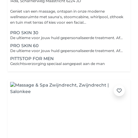
149a, Scharnerweg
Maastricht 6224 JD
Geniet van een massage, ontspan in onze moderne
wellnessruimte met sauna's, stoomcabine, whirlpool, zithoek
en tuin met terras óf kies voor een facial...
PRO SKIN 30
De ultieme voor jouw huid gepersonaliseerde treatment. Afhankelijk van jouw huidbehoefte bevat de treatment verschillende professionele actieve producten en worden handpools ingezet voor geavanceerde reiniging, productpenetratie en exfoliatie.
PRO SKIN 60
De ultieme voor jouw huid gepersonaliseerde treatment. Afhankelijk van jouw huidbehoefte bevat de treatment verschillende professionele actieve producten en worden handpools ingezet voor geavanceerde reiniging, productpenetratie en exfoliatie.
PITTSTOP FOR MEN
Gezichtsverzorging speciaal aangepast aan de man