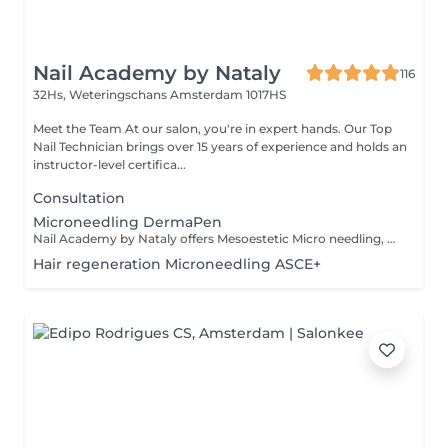
Nail Academy by Nataly
116
32Hs, Weteringschans
Amsterdam 1017HS
Meet the Team At our salon, you're in expert hands. Our Top
Nail Technician brings over 15 years of experience and holds an
instructor-level certifica...
Consultation
Microneedling DermaPen
Nail Academy by Nataly offers Mesoestetic Micro needling, must have treatment! As Microneedling skin treatment addressing issues like Skin Rejuvenation, Anti Aging, Acne, Streaks, Scars, and Pigmentation. We use the advanced Mesoestetic intradermal medical solutions of oligoelements, DMAE, Vitamin C for better and more beautiful results. Treatment will be agreed and adjusted to your personal skin needs. This treatment involves creating small channels in the skin with needles, stimulating collagen and elastin production, leading to radiant skin for up to a year. The process includes skin cleansing, disinfection, and application of specialized serums, followed by the Mesoestetic treatment. After Microneedling, a calming balm, special serum Maria Galland promotes skin recovery, making it a relaxing and therapeutic salon experience. The post-treatment phase involves addressing specific skin concerns, and an initial intake session is conducted to discuss expectations, contraindications, and the importance of skincare. Book an appointment for radiant skin.
Hair regeneration Microneedling ASCE+