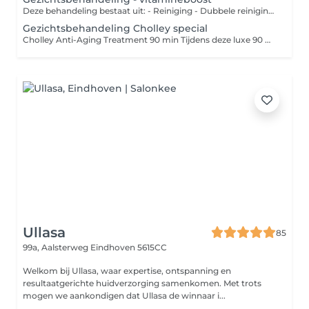
Deze behandeling bestaat uit: - Reiniging - Dubbele reiniging - Onzuiverheden verwijderen - Epileren - Vliesmasker - Ampul - Massage - Massage Cupping - Huidverbeterende massage tool - Dagverzorging naar huidtype - Advies -Marc Inbane Spray tan
Gezichtsbehandeling Cholley special
Cholley Anti-Aging Treatment 90 min Tijdens deze luxe 90 minuten durende anti-aging behandeling staat huidverbetering centraal. De behandeling begint met een dieptereiniging en voorbereiding van de huid, waarna gespecialiseerde Cholley producten worden aangebracht die gericht zijn op collageenstimulatie, hydratatie en herstel. Door middel van speciale tools en intensief werkende serums worden de actieve ingrediënten diep in de huid gebracht voor een maximaal resultaat. Een luxe huidverbeterende gezichtsbehandeling met het high-end Zwitserse merk Cholley. Deze behandeling focust op huidverjonging, versteviging en intensief herstel door middel van actieve ingrediënten, speciale tools, diepwerkende maskers en LED-lichttherapie. De huid wordt zichtbaar gladder, steviger en stralender. Ideaal bij huidveroudering, verslapping, fijne lijntjes en een doffe teint. incl Marc Inbane facial spray tan Infrarood Light thearpie Liroma Light therapie Collagen eye pads Skin scrubber Epileren of waxen Verven Advies
Ullasa
85
99a, Aalsterweg
Eindhoven 5615CC
Welkom bij Ullasa, waar expertise, ontspanning en
resultaatgerichte huidverzorging samenkomen. Met trots
mogen we aankondigen dat Ullasa de winnaar i...