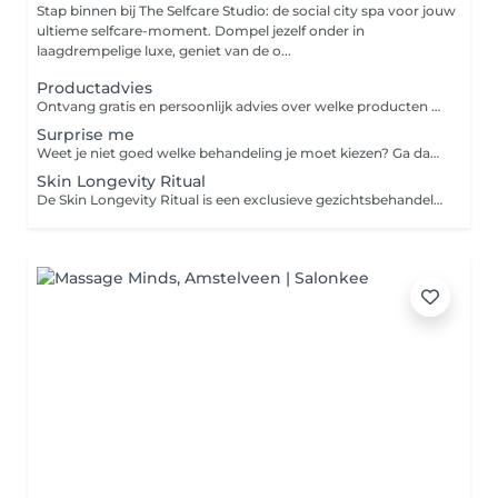
Stap binnen bij The Selfcare Studio: de social city spa voor jouw
ultieme selfcare-moment. Dompel jezelf onder in
laagdrempelige luxe, geniet van de o...
Productadvies
Ontvang gratis en persoonlijk advies over welke producten het beste passen bij jouw huidtype en huidbehoeften. Samen kijken we naar jouw huidige routine en stellen we een passend advies op.
Surprise me
Weet je niet goed welke behandeling je moet kiezen? Ga dan voor de surprise me. We kijken samen welke behandeling voor jou het meest geschikt is.
Skin Longevity Ritual
De Skin Longevity Ritual is een exclusieve gezichtsbehandeling die verder gaat dan traditionele anti-aging. Deze behandeling ondersteunt de huid op celniveau en focust op gezond, sterk en mooi ouder worden. Door een combinatie van geavanceerde actieve ingrediënten, professionele massagetechnieken en het innovatieve Efficacy Booster device wordt de huid intensief gestimuleerd om zich te vernieuwen, herstellen en versterken. De behandeling verbetert de stevigheid, verfijnt de gezichtscontouren en geeft de huid een frisse, jeugdige uitstraling. De zorgvuldig geselecteerde werkstoffen waaronder NAD+ Activator, bio-gefermenteerde peptiden en botanische extracten, werken doelgericht op de diepere huidlagen om oxidatieve stress te verminderen, celvernieuwing te activeren en huidveroudering bij de kern aan te pakken.