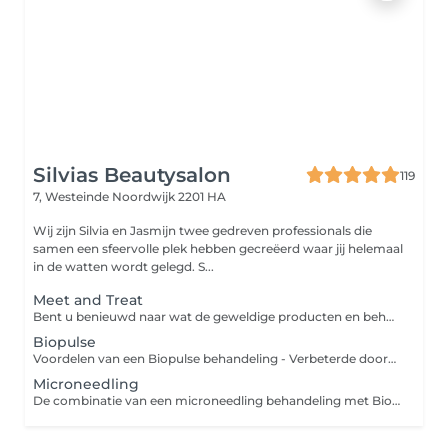
Silvias Beautysalon
119
7, Westeinde
Noordwijk 2201 HA
Wij zijn Silvia en Jasmijn twee gedreven professionals die
samen een sfeervolle plek hebben gecreëerd waar jij helemaal
in de watten wordt gelegd. S...
Meet and Treat
Bent u benieuwd naar wat de geweldige producten en behandelingen van Absolution voor uw huid kunnen betekenen? De nieuwe meet and treat behandeling is speciaal ontwikkeld voor iedereen die aan de slag wilt met huidverbetering. U krijgt inzicht over uw huid, ervaart de hoogwaardige producten van Absolution en gaat naar huis met een persoonlijk plan én een proefkit voor een maand t.w.v. €55.
Biopulse
Voordelen van een Biopulse behandeling - Verbeterde doorbloeding: Stimuleert de circulatie, waardoor de huid beter wordt voorzien van zuurstof en voedingsstoffen. - Betere opname van werkstoffen: Actieve ingrediënten dringen dieper door in de huid voor optimaal resultaat. - Verhoogde collageen- en elastineproductie: Helpt de huid steviger en elastischer te maken. - Vermindering van fijne lijntjes: Verstevigt de huid en vermindert tekenen van veroudering. - Diepe hydratatie: Verhoogt het vochtgehalte van de huid voor een frisse uitstraling. - Huidvernieuwing: Stimuleert celregeneratie, wat zorgt voor een gezondere, stralendere huid. - Ontspanning: Heeft een kalmerend effect en vermindert stress.
Microneedling
De combinatie van een microneedling behandeling met Biopulse biedt krachtige voordelen voor je huid: 1. Verbeterde collageenproductie: Microneedling stimuleert de aanmaak van collageen, terwijl Biopulse de huid beter doorbloedt en de cellen diepere herstelprocessen activeert. 2. Diepe hydratatie: Biopulse zorgt ervoor dat actieve werkstoffen, zoals serums, beter in de huid kunnen doordringen, waardoor de huid intensief gehydrateerd wordt. 3. Sneller herstel: De Biopulse behandeling versnelt het herstelproces van de huid na microneedling, waardoor de resultaten sneller zichtbaar zijn. 4. Verbeterde huidtextuur en teint: Deze combinatie vermindert fijne lijntjes, vergroot de stevigheid van de huid en zorgt voor een stralende, egalere teint. Door microneedling te combineren met Biopulse haal je het maximale uit je behandeling voor een gezondere, stralende huid!