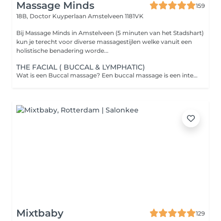
Massage Minds
159
18B, Doctor Kuyperlaan
Amstelveen 1181VK
Bij Massage Minds in Amstelveen (5 minuten van het Stadshart)
kun je terecht voor diverse massagestijlen welke vanuit een
holistische benadering worde...
THE FACIAL ( BUCCAL & LYMPHATIC)
Wat is een Buccal massage? Een buccal massage is een intensieve gezichtsmassage waarbij de wangen, de kaaklijn en de mondspieren zowel van buitenaf als via de binnenkant van de mond worden gemasseerd. De therapeut werkt op deze manier in op de diepere lagen van de gezichtsspieren. Dit bevordert een gezonde doorbloeding en lymfedrainage, en helpt bij het verminderen van onder andere kaakspanning. Deze behandeling richt zich op het loslaten van emotionele stress die zich in de gezichtsspieren kan vastzetten, wat resulteert in een diepe ontspanning. De behandeling wordt uitgevoerd met handschoenen voor optimale hygiëne en met zorgvuldig afgestemde gezichtsoliën. Geef eventuele allergieën a.u.b. door bij de reservering.
Mixtbaby
129