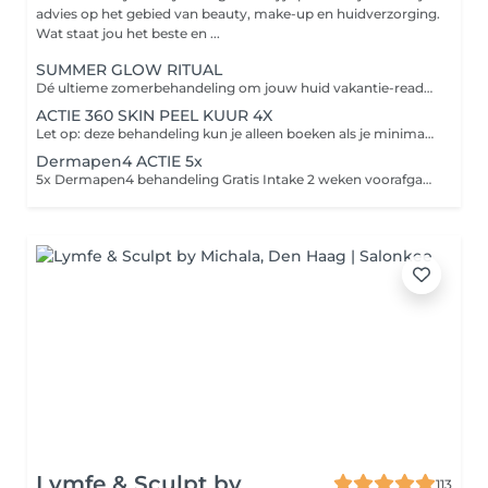
advies op het gebied van beauty, make-up en huidverzorging.
Wat staat jou het beste en ...
SUMMER GLOW RITUAL
Dé ultieme zomerbehandeling om jouw huid vakantie-ready te maken Perfect om vóór je vakantie in te zetten zodat jouw huid een echte summer pre-boost krijgt en jij tijdens je vakantie straalt met een gezonde, frisse en golden glow Tijdens deze luxe huidverbeterende behandeling nemen wij jou mee in een ultiem ontspanningsmoment voor body & mind. Door middel van aromatische geuren, speciale drukpunten en luxe huidverbetering brengen wij jouw huid volledig in balans. Deze treatment bevat de NIEUWE Orange Peeling van Cenzaa voor een frisse, gladde en stralende huid. Tijdens de massage werken we met ons nieuwe Glow Elixir voor die prachtige golden summer glow Het zuurstofmasker stimuleert de doorbloeding waarna we met een luxe Guasha bindweefselmassage werken aan lifting, versteviging en glow boosting resultaten. Wenkbrauwen waxen Ontspannend welkomstritueel Aroma geurreis & moodcard Reinigingsritueel NEW Orange Peeling Spicy Skin Shock Boost Glow Elixir bindweefselmassage Lift & Glow masker & massage Bubble up the glow GRATIS Luxe Skin Boost Box t.w.v. €69,95 cadeau Nu van €169,95 voor slechts €149,95
ACTIE 360 SKIN PEEL KUUR 4X
Let op: deze behandeling kun je alleen boeken als je minimaal 2 weken voorafgaand aan deze behandeling een intake hebt afgenomen. Silk+ Reiniging Spicy Skin Shock Zuurstof masker Bindweefsel/cupping massage Skin peeling aangepast aan de huid Huidverzorging aangepast aan jouw huidwens
Dermapen4 ACTIE 5x
5x Dermapen4 behandeling Gratis Intake 2 weken voorafgaand aan de kuur Nazorg producten na elke behandeling Huidverzorgingsadvies op maat 5x DERMAPEN4 behandeling van €799,00 Nu voor €699,00! Let op: het is belangrijk dat je een huidroutine volgt met onze producten voordat je deze deze behandeling kan boeken.
Lymfe & Sculpt by
113