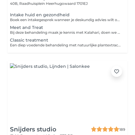
40B, Raadhuisplein
Heerhugowaard 1701EJ
Intake huid en gezondheid
Boek een intakegesprek wanneer je deskundig advies wilt over jouw huidtype en/of gezondheidsklachten. Tijdens deze sessie bespreken we jouw specifieke zorgen en ontdekken we samen wat je kunt doen om je huid te verbeteren en welke behandelingen en/of producten het beste bij jou passen
Meet and Treat
Bij deze behandeling maak je kennis met Kalahari, doen we een huidanalyse en maken we een plan van aanpak van behandelingen en thuisverzorging. Het thuisproefpakket is een beginners set om thuis met de producten aan de slag te gaan. Een gezichtsbehandeling is een heerlijk verzorgende behandeling die het verouderingsproces van de huid helpt vertragen. Door regelmatig een gezichtsbehandeling te ondergaan krijgt je huid weer een boost en kom je tegelijk even helemaal tot rust.
Classic treatment
Een diep voedende behandeling met natuurlijke plantextracten en botanische oliën.voor ieder huidtype incl. onzuiverheden verwijderen en wenkbrauwen epileren
Snijders studio
189