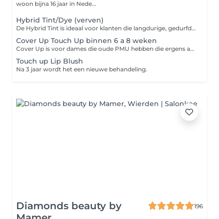
woon bijna 16 jaar in Nede...
Hybrid Tint/Dye (verven)
De Hybrid Tint is ideaal voor klanten die langdurige, gedurfde resultaten willen. De verf kleurt de huid t/m 7 dagen en de haartjes t/m 7 weken!! De gelstructuur garandeert consistente resultaten op alle huidtypes. De Hybrid Tint geeft een look van vollere wenkbrauwen en heeft een rijker en helderder effect dan normale wenkbrauw verf, en heeft minder verwerkingstijd nodig dan Henna.
Cover Up Touch Up binnen 6 a 8 weken
Cover Up is voor dames die oude PMU hebben die ergens anders zijn gezet of dames die eerder Microblading bij mij hebben gezet en nu Powderbrows willen doen.
Touch up Lip Blush
Na 3 jaar wordt het een nieuwe behandeling.
Diamonds beauty by
196
Mamer