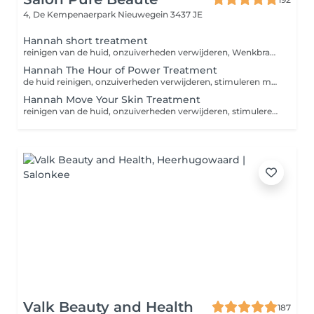
4, De Kempenaerpark
Nieuwegein 3437 JE
Hannah short treatment
reinigen van de huid, onzuiverheden verwijderen, Wenkbrauwen waxen of epileren, stimuleren van de huid met peeling, herstellen en beschermen van de huid.
Hannah The Hour of Power Treatment
de huid reinigen, onzuiverheden verwijderen, stimuleren met peeling/scrub, Wenkbrauwen waxen of epileren, klassieke massage, masker, herstellen en beschermen van de huid.
Hannah Move Your Skin Treatment
reinigen van de huid, onzuiverheden verwijderen, stimuleren van de huid met peeling en scrub, Wenkbrauwen waxen/epileren en verven of bovenlip waxen, bindweefsel massage, masker, herstellen en beschermen van de huid.
Valk Beauty and Health
187