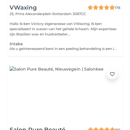
VWaxing
178
25, Prins Alexanderplein
Rotterdam 3067GC
Hallo Ik ben Victory eigenaresse van VWaxing. Ik ben
specialiseert in waxen van het gehele lichaam. Mijn expertises
zijn Brazilian wax en huidverbeter...
Intake
Als u geïnteresseerd bent in een peeling behandeling is een intakegesprek meestal nodig. Tijdens dit gesprek maken wij kennis met u en uw huid, brengt de voorgeschiedenis en uw klachten in kaart en beoordeelt of u veilig behandeld kan worden. Op basis daarvan zal samen met u een behandelplan opgesteld worden. Er wordt met u besproken welke behandelingen geadviseerd worden, hoeveel behandelingen we denken nodig te hebben, welke resultaten u mag verwachten, wat de kosten zullen zijn en u krijgt informatie met betrekking tot eventuele voor- en nazorg
Salon Pure Beauté
192