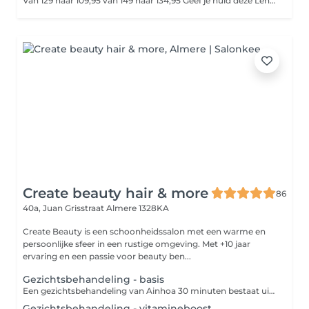
Van 129 naar 109,95 van 149 naar 134,95 Geef je huid deze Lente een stralende boost. Tijdens de Special HydroPeptide Vitamin C Light Infusion facial geniet je van diepe ontspanning, warme compressen, Cryotreatment en een zorgvuldig opgebouwde glow-behandeling met verhelderende enzymen, vitamine C en zuurstofwerkstoffen. Het collageenlicht van de Beauty Angel ELT laat je huid zichtbaar oplichten, voller ogen en direct glanzen met een gezonde zomerse Glow De behandeling wordt afgesloten met rijke verzorging, oogcrème, lipverzorging en een aangepaste dag- of nachtcrème. Perfect voor wie deze zomer wil stralen, comfort zoekt én intensieve huidverbetering wil combineren met pure ontspanning.
Create beauty hair & more
86
40a, Juan Grisstraat
Almere 1328KA
Create Beauty is een schoonheidssalon met een warme en
persoonlijke sfeer in een rustige omgeving. Met +10 jaar
ervaring en een passie voor beauty ben...
Gezichtsbehandeling - basis
Een gezichtsbehandeling van Ainhoa 30 minuten bestaat uit: - Reiniging - Dubbele reiniging - Scrub - Onzuiverheden verwijderen - Masker - Dagverzorging naar huidtype - Advies Een gezichtsbehandeling van Ainhoa 60 minuten bestaat uit: - Reiniging - Dubbele reiniging - Scrub - Onzuiverheden verwijderen - Epileren - Masker -Massage - Oogzone verzorging - Dagverzorging naar huidtype - Advies Een gezichtsbehandeling van Ainhoa 90 minuten bestaat uit: - Reiniging - Dubbele reiniging - Peeling - Onzuiverheden verwijderen - Wenkbrauwen epileren - Rug Massage - Masker - Oogzone verzorging - Dagverzorging naar huidtype - Advies - BAIMS makeup touch up - Marc Inbane Spraytan
Gezichtsbehandeling - vitamineboost