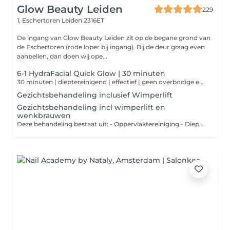
Glow Beauty Leiden
229
1, Eschertoren
Leiden 2316ET
De ingang van Glow Beauty Leiden zit op de begane grond van
de Eschertoren (rode loper bij ingang). Bij de deur graag even
aanbellen, dan doen wij ope...
6-1 HydraFacial Quick Glow | 30 minuten
30 minuten | dieptereinigend | effectief | geen overbodige extra's, wél resultaat Weinig tijd, maar wel behoefte aan een frisse en verzorgde huid? Deze compacte HydraFacial-behandeling geeft jouw huid in slechts 30 minuten een effectieve oppepper met dieptereiniging, peeling en een verzorgend masker. Kort, krachtig en zichtbaar effectief.
Gezichtsbehandeling inclusief Wimperlift
Gezichtsbehandeling incl wimperlift en
wenkbrauwen
Deze behandeling bestaat uit: - Oppervlaktereiniging - Dieptereiniging - Onzuiverheden verwijderen - Masker - Dagcrème