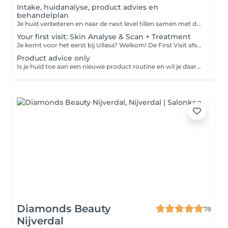
Intake, huidanalyse, product advies en
behandelplan
Je huid verbeteren en naar de next level tillen samen met de experts van Ullasa begint met het juiste huidplan! Tijdens deze eerste ontmoeting bespreken we al je wensen, meten en analyseren wij je huid d.m.v. een fotoscan met de Observ. Op basis van de analyse en jouw wensen maken we een behandelplan op maat. Wil je eerst even kort kennismaken met ons? Kies dan de opties gratis kennismaken.
Your first visit: Skin Analyse & Scan + Treatment
Je komt voor het eerst bij Ullasa? Welkom! De First Visit afspraak is de perfecte start voor een persoonlijk en effectief behandeltraject. Een doordachte aanpak begint immers bij een grondige voorbereiding. Tijdens deze afspraak analyseren we je huid met behulp van de geavanceerde Observ fotoscan (+/- 30 minuten). Op basis van de resultaten ontvang je direct aansluitend een op maat gemaakte behandeling van 25 - 45 of 60 minuten Afhankelijk van de gekozen tijdsduur. Wil je graag meteen een complete behandeling na je intake? Kies dan voor First visit: Scan & Product advice + 60min Facial
Product advice only
Is je huid toe aan een nieuwe product routine en wil je daarbij professioneel advies van onze huidexperts? Reserveer dan kosteloos product advies in onze agenda en wij maken samen met jou een productplan exclusief gebaseerd op de behoefte van jouw huid. Wij zijn exclusief partner van: Biologique Recherche, Skin Ceuticals, Hydropeptide & Cosmedix.
Diamonds Beauty
78
Nijverdal