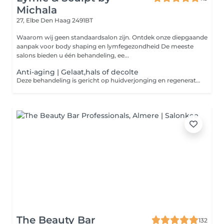
Michala
27, Elbe
Den Haag 2491BT
Waarom wij geen standaardsalon zijn. Ontdek onze diepgaande
aanpak voor body shaping en lymfegezondheid De meeste
salons bieden u één behandeling, ee...
Anti-aging | Gelaat,hals of decolte
Deze behandeling is gericht op huidverjonging en regeneratie. Door de afwisseling van intensieve warmte- en koudefasen worden de diepere huidlagen gestimuleerd tot natuurlijke vernieuwing. Dit bevordert de aanmaak van collageen, verbetert de elasticiteit en helpt fijne lijntjes zichtbaar te verminderen. Na de behandeling voelt de huid steviger aan, is zichtbaar frisser en straalt een jeugdiger uitstraling uit. De behandeling is ook zeer geschikt voor vermoeide of verslapte huid die behoefte heeft aan versteviging en revitalisatie.
The Beauty Bar
132