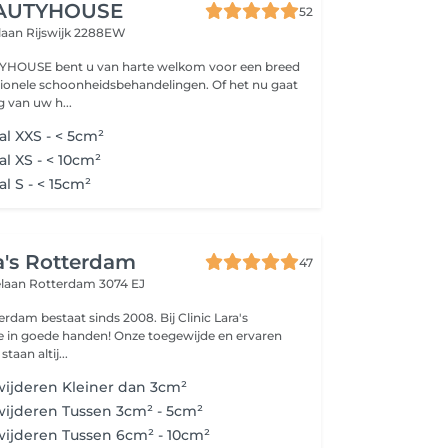
AUTYHOUSE
52
tlaan
Rijswijk 2288EW
YHOUSE bent u van harte welkom voor een breed
sionele schoonheidsbehandelingen. Of het nu gaat
 van uw h...
l XXS - < 5cm²
l XS - < 10cm²
l S - < 15cm²
ra's Rotterdam
47
elaan
Rotterdam 3074 EJ
terdam bestaat sinds 2008. Bij Clinic Lara's
e in goede handen! Onze toegewijde en ervaren
taan altij...
ijderen Kleiner dan 3cm²
ijderen Tussen 3cm² - 5cm²
ijderen Tussen 6cm² - 10cm²