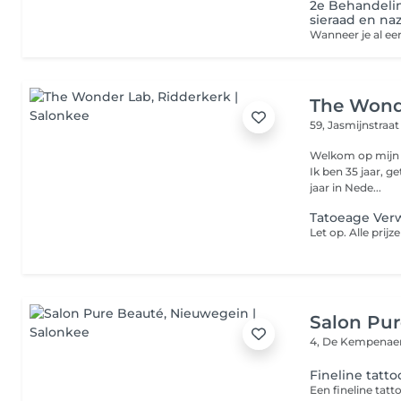
2e Behandelin
sieraad en na
The Wond
59, Jasmijnstraa
Welkom op mijn pa
Ik ben 35 jaar, 
jaar in Nede...
Tatoeage Ver
Salon Pur
4, De Kempenae
Fineline tatto