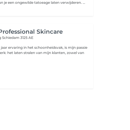
Tegenwoordig kun je een ongewilde tatoeage laten verwijderen. Dit kan operatief gedaan worden of door middel van een laserbehandeling. Bij een laserbehandeling wordt de tatoeage geheel verwijderd zonder dat er een litteken overblijft.
Professional Skincare
eg
Schiedam 3125 AE
jaar ervaring in het schoonheidsvak, is mijn passie
terk: het laten stralen van mijn klanten, zowel van