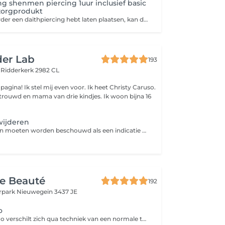
g shenmen piercing 1uur inclusief basic
zorgprodukt
Wanneer je al eerder een daithpiercing hebt laten plaatsen, kan de shenmen piercing voor extra stimulatie zorgen op de nervus vagus. Deze wordt net als de daithpiercing getest.
er Lab
193
t
Ridderkerk 2982 CL
gina! Ik stel mij even voor. Ik heet Christy Caruso.
getrouwd en mama van drie kindjes. Ik woon bijna 16
wijderen
Let op. Alle prijzen moeten worden beschouwd als een indicatie en kunnen worden gewijzigd op basis van de type tatoeage en het formaat van de tatoeage.
e Beauté
192
rpark
Nieuwegein 3437 JE
o
Een fineline tattoo verschilt zich qua techniek van een normale tattoo. Deze wordt minder diep gezet waardoor de kleur helderder blijft, minder kans op uitlopers en daardoor meer geschikt voor gedetailleerd werk en lastig te tatoeëren plekken. De fineline is permanent net als een tattoo.