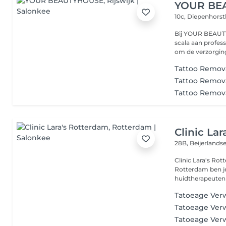
YOUR BE
10c, Diepenhors
Bij YOUR BEAUT
scala aan profes
om de verzorging
Tattoo Remova
Tattoo Remova
Tattoo Remova
Clinic La
28B, Beijerlands
Clinic Lara's Rot
Rotterdam ben j
huidtherapeuten s
Tatoeage Verw
Tatoeage Verw
Tatoeage Verw