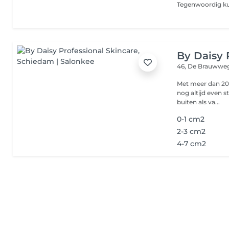
By Daisy 
46, De Brauww
Met meer dan 20 
nog altijd even s
buiten als va...
0-1 cm2
2-3 cm2
4-7 cm2