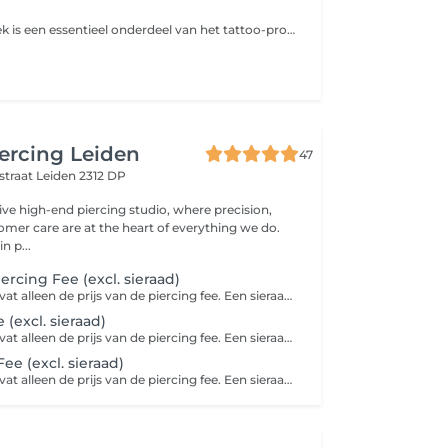
Een intakegesprek is een essentieel onderdeel van het tattoo-proces. Het stelt de tattoo-artiest in staat om je persoonlijke wensen en ideeën te begrijpen en deze om te zetten in een uniek en betekenisvol ontwerp. Dit gesprek zorgt ervoor dat de tattoo niet alleen technisch perfect wordt uitgevoerd, maar ook volledig past bij jouw visie, stijl en persoonlijkheid.
ercing Leiden
47
straat
Leiden 2312 DP
ive high-end piercing studio, where precision,
omer care are at the heart of everything we do.
n p...
ercing Fee (excl. sieraad)
Deze afspraak bevat alleen de prijs van de piercing fee. Een sieraad zit hier niet bij inbegrepen. Basis titanium sieraad vanaf €25,00 per stuk
e (excl. sieraad)
Deze afspraak bevat alleen de prijs van de piercing fee. Een sieraad zit hier niet bij inbegrepen. Basis titanium sieraad vanaf €25,00 per stuk
ee (excl. sieraad)
Deze afspraak bevat alleen de prijs van de piercing fee. Een sieraad zit hier niet bij inbegrepen. Basis titanium sieraad vanaf €25,00 per stuk