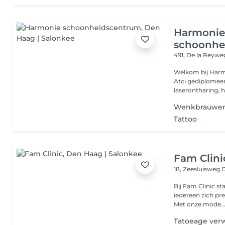
Harmoni
schoonhe
491, De la Reyw
Welkom bij Harm
Atci gediplomeerd schoonheidsspecialiste, gespecialiseerd in
laserontharing, h
Wenkbrauwen
Tattoo
Fam Clini
18, Zeesluisweg
Bij Fam Clinic st
iedereen zich pre
Met onze mode..
Tatoeage ver