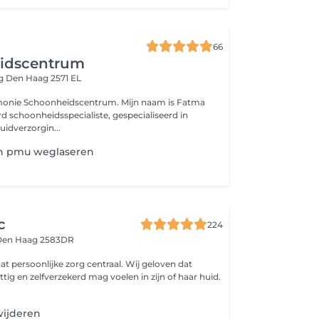
e
66
idscentrum
eg
Den Haag 2571 EL
onie Schoonheidscentrum. Mijn naam is Fatma
uidverzorgin...
 pmu weglaseren
c
224
Den Haag 2583DR
aat persoonlijke zorg centraal. Wij geloven dat
ttig en zelfverzekerd mag voelen in zijn of haar huid.
.
wijderen