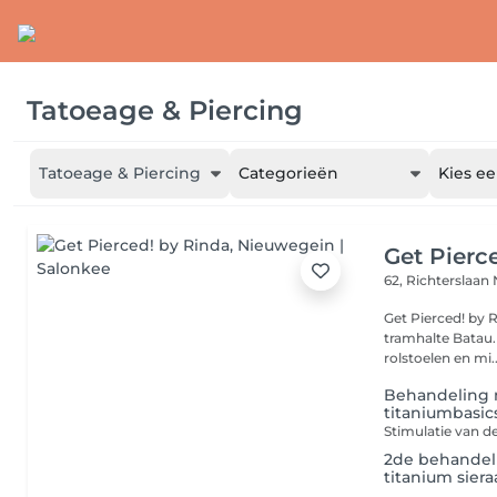
Tatoeage & Piercing
Tatoeage & Piercing
Categorieën
Kies ee
Get Pierc
62, Richterslaan
Get Pierced! by 
tramhalte Batau. Er is een lift aanwezig en dus toegankelijk vo
rolstoelen en mi..
Behandeling n
titaniumbasic
2de behandeli
titanium sier