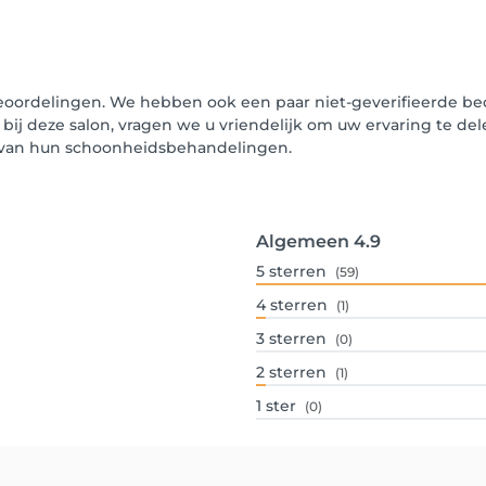
eoordelingen. We hebben ook een paar niet-geverifieerde beo
 bij deze salon, vragen we u vriendelijk om uw ervaring te de
n van hun schoonheidsbehandelingen.
Algemeen
4.9
5
sterren
(59)
4
sterren
(1)
3
sterren
(0)
2
sterren
(1)
1
ster
(0)