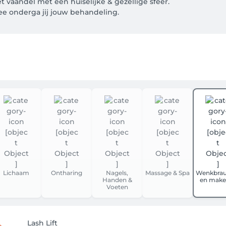
t vaandel met een huiselijke & gezellige sfeer. 

e onderga jij jouw behandeling. 

50% in rekening zullen brengen als je niet komt opdagen voor j
Lichaam
Ontharing
Nagels,
Massage & Spa
Wenkbra
Handen &
en make
Voeten
Lash Lift