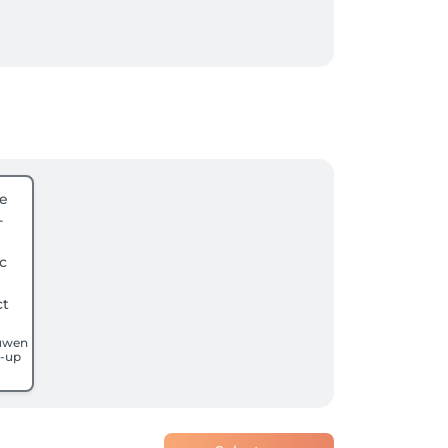
e afspraak. 

uwen
-up