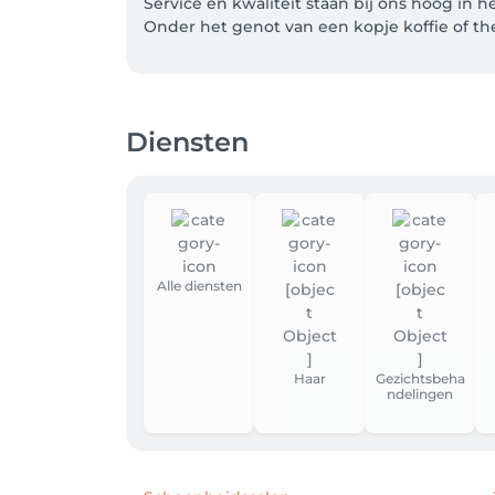
Service en kwaliteit staan bij ons hoog in he
Onder het genot van een kopje koffie of the
Tot snel.

Liefs Team Allure 

Diensten
PS Wij willen je erop attent maken dat wij 
Alle diensten
Haar
Gezichtsbeha
ndelingen