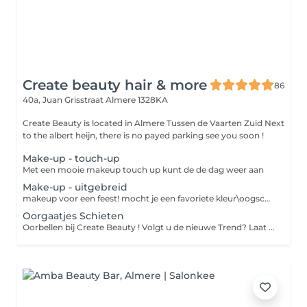
Create beauty hair & more
86
40a, Juan Grisstraat
Almere 1328KA
Create Beauty is located in Almere Tussen de Vaarten Zuid Next
to the albert heijn, there is no payed parking see you soon !
Make-up - touch-up
Met een mooie makeup touch up kunt de de dag weer aan
Make-up - uitgebreid
makeup voor een feest! mocht je een favoriete kleur\oogschaduw\lippenstift hebeben? neem deze dan vooral mee ! Binnenkort stappen wij over naar het makeup merk Makeup Studio BAIMS We hebben formules gemaakt die rijk zijn aan pure oliën met dezelfde eigenschappen als de planten die in de natuur te vinden zijn. Door onze huid te voeden met de voedingsproducten van de make-uplijn BAIMS Natural Makeup die gemaakt is van biologische ingrediënten en grondstoffen die 100% van natuurlijke oorsprong zijn, dragen we bij aan onze gezondheid en op de lange termijn verkrijgen we een veel mooiere en gerevitaliseerde huid.
Oorgaatjes Schieten
Oorbellen bij Create Beauty ! Volgt u de nieuwe Trend? Laat dan oorbellen schieten\zetten in uw oor ! meerdere in hetzelfde oor is mogelijk vanaf 6 jaar / onder de 16 met begeleiding 29,50 per paar incl oorbellen en verzorging. Keuze uit chirurgische stalen balletjes of met steentje , ook goud kleurig mogelijk !