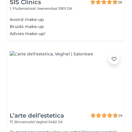
SIS Clinics
38
1, Fluitersstraat
Veenendaal 3901 DK
Avond make-up
Bruids make-up
Advies make-up!
L’arte dell’estetica
29
17, Binnenveld
Veghel 5462 GK
De meest innoverende salon van veghel Onze kernwaarden?