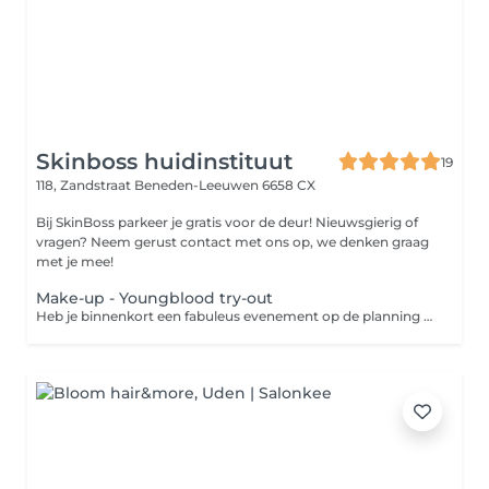
Skinboss huidinstituut
19
118, Zandstraat
Beneden-Leeuwen 6658 CX
Bij SkinBoss parkeer je gratis voor de deur! Nieuwsgierig of
vragen? Neem gerust contact met ons op, we denken graag
met je mee!
Make-up - Youngblood try-out
Heb je binnenkort een fabuleus evenement op de planning staan waarvoor jij wil stralen of ben je benieuwd wat professionele make-up voor je kan doen? Gun jezelf onze YoungBlood make-up! Dankzij de 100% minerale samenstelling is onze make-up zelfs GOED voor je huid. Daarnaast zorgt de unieke hoogte van de pigmenten ervoor dat je heel weinig nodig hebt, waardoor je vrijwel eindeloos met jouw producten kan doen en blijft het fenomenaal zitten. Het is toch hemels!