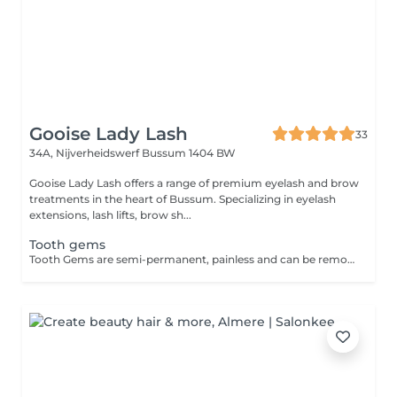
Gooise Lady Lash
33
34A, Nijverheidswerf
Bussum 1404 BW
Gooise Lady Lash offers a range of premium eyelash and brow
treatments in the heart of Bussum. Specializing in eyelash
extensions, lash lifts, brow sh...
Tooth gems
Tooth Gems are semi-permanent, painless and can be removed anytime by your dentist. There is no drilling or pain involved. Toothgems are applied on top of the teeth with a special dental glue, similar to how braces are installed. The gems used are designed specifically for the teeth and are dental quality Crystals. Toothgems usually remain on the teeth from 2 months to 1 year or longer depending on your dental hygiene, eating habits, tooth structure & mouth flora. Tooth Gems are usually attached to real teeth. False teeth or veneers are possible but may not stay as long & residue needs a dentist to remove with polishers at an extra cost to you. I use Swarovski and Preciosa brand crystals. There is 1 month guarantee, which includes putting a new gem free of charge.