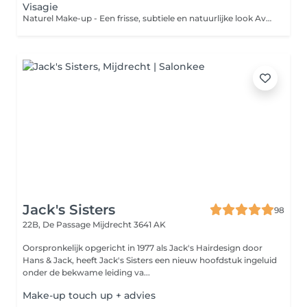
Visagie
Naturel Make-up - Een frisse, subtiele en natuurlijke look Avond Make-up -Intensere, meer opvallende make-up voor de avond. Glamour Make-up -Een look gericht op maximale uitstraling, vaak met shimmer, glitter Bruids Make-up -is een make-up look die is afgestemd op de bruid haar wensen en voorkeuren, er kan ook een proefsessie worden aangevraagd, zodat we samen de perfecte look kunnen creëren voor jou speciale dag Elke behandeling kan ook op locatie, bij u thuis, worden uitgevoerd tegen een meerprijs.
Jack's Sisters
98
22B, De Passage
Mijdrecht 3641 AK
Oorspronkelijk opgericht in 1977 als Jack's Hairdesign door
Hans & Jack, heeft Jack's Sisters een nieuw hoofdstuk ingeluid
onder de bekwame leiding va...
Make-up touch up + advies