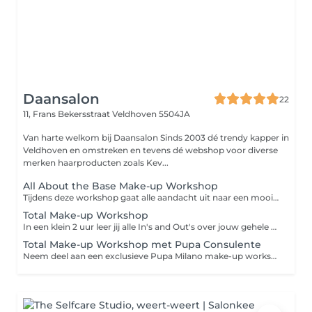
Daansalon
22
11, Frans Bekersstraat
Veldhoven 5504JA
Van harte welkom bij Daansalon Sinds 2003 dé trendy kapper in
Veldhoven en omstreken en tevens dé webshop voor diverse
merken haarproducten zoals Kev...
All About the Base Make-up Workshop
Tijdens deze workshop gaat alle aandacht uit naar een mooie huidmake-up. Leer alles over de basis van huid-verbeterende en beschermende minerale make-up van Bellapierre en/ of Pupa milano het aanbrengen hiervan. Alles wordt stap voor stap uitgelegd waarna je natuurlijk zelf aan de slag gaat met het het aanbrengen hiervan. Voor deze workshop wordt is een vooraf betaling verplicht, hiervoor wordt automatisch contact met u opgenomen.
Total Make-up Workshop
In een klein 2 uur leer jij alle In's and Out's over jouw gehele make-up routine en hoe je deze zelf kunt toepassen. Geheel persoonlijk en op maat op jou wensen, huidtype en kleurtype afgestemd. Je kunt kiezen uit gewone of make-up op basis van mineralen of zelf een combinatie hiervan. Voor deze workshop wordt is een vooraf betaling verplicht, hiervoor wordt automatisch contact met u opgenomen.
Total Make-up Workshop met Pupa Consulente
Neem deel aan een exclusieve Pupa Milano make-up workshop onder leiding van Imke (een officiële Pupa consulente). Zij gaat je in een klein 2 uur alle In's and Out's laten zien en leren hoe je deze zelf kunt toepassen. Geheel persoonlijk en op maat op jou wensen, huidtype en kleurtype afgestemd. Voor deze workshop wordt is een vooraf betaling verplicht, hiervoor wordt automatisch contact met u opgenomen.