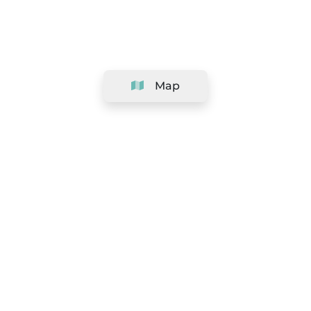
Map
Company
Support
Team
&
Careers
Information for salons
Legal
Exercise withdrawal right