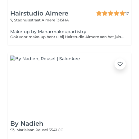
Hairstudio Almere
17
7, Stadhuisstraat
Almere 1315HA
Make-up by Manarmakeupartistry
Ook voor make-up bent u bij Hairstudio Almere aan het juiste adres. Wij werken samen met een ervaren make-up artist (@manarmakeupartistry). De genoemde prijzen zijn vanaf-prijzen en de uiteindelijke prijs wordt altijd samen afgestemd zodat deze volledig past bij uw wensen. Er zal voorafgaand aan de afspraak contact met u worden opgenomen. Let op! Deze afspraak kan enkel 24 uur van tevoren worden geboekt. Gaat het om een last minute boeking? Dan verzoeken wij u contact op te nemen met de make-up artist via onze website.
By Nadieh
93, Marialaan
Reusel 5541 CC