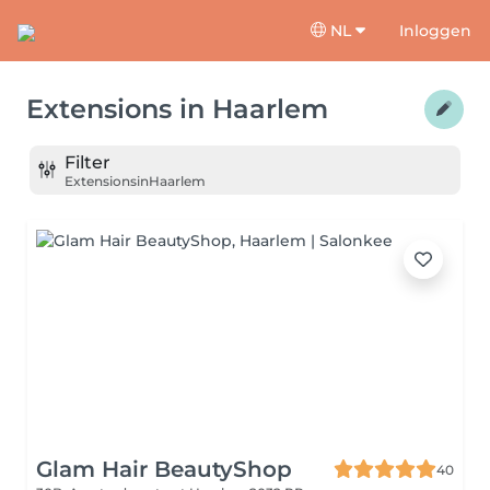
NL
Inloggen
Extensions
in
Haarlem
Filter
Extensions
in
Haarlem
Glam Hair BeautyShop
40