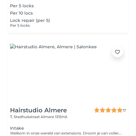
Per 5 locks
Per 10 locs
Lock repair (per 5)
Per 5 locks
Hairstudio Almere
17
7, Stadhuisstraat
Almere 1315HA
Intake
Welkom in onze wereld van extensions. Droom je van voller, langer of levendiger haar? Misschien blijft je haar steken op een bepaalde lengte of mist het volume. Online vind je talloze soorten extensions en haarwerken, maar mooi haar begint met het maken van de juiste keuzes. We werken met een breed kleurenpalet, zodat we altijd de perfecte match voor jouw haarkleur kunnen vinden. Samen kijken we naar de techniek en kleur die het beste bij jou passen. Benieuwd wat we voor jou kunnen betekenen? Maak gerust een afspraak voor een adviesgesprek.