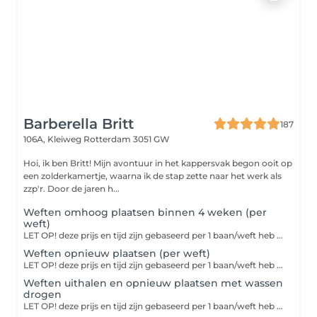
Barberella Britt
187
106A, Kleiweg
Rotterdam 3051 GW
Hoi, ik ben Britt! Mijn avontuur in het kappersvak begon ooit op
een zolderkamertje, waarna ik de stap zette naar het werk als
zzp'r. Door de jaren h...
Weften omhoog plaatsen binnen 4 weken (per
weft)
LET OP! deze prijs en tijd zijn gebaseerd per 1 baan/weft heb je meer als 3 weften in. dien je de afspraak dubbel in te boeken.
Weften opnieuw plaatsen (per weft)
LET OP! deze prijs en tijd zijn gebaseerd per 1 baan/weft heb je meer als 3 weften in. dien je de afspraak dubbel in te boeken.
Weften uithalen en opnieuw plaatsen met wassen
drogen
LET OP! deze prijs en tijd zijn gebaseerd per 1 baan/weft heb je meer als 3 weften in. dien je de afspraak dubbel in te boeken.