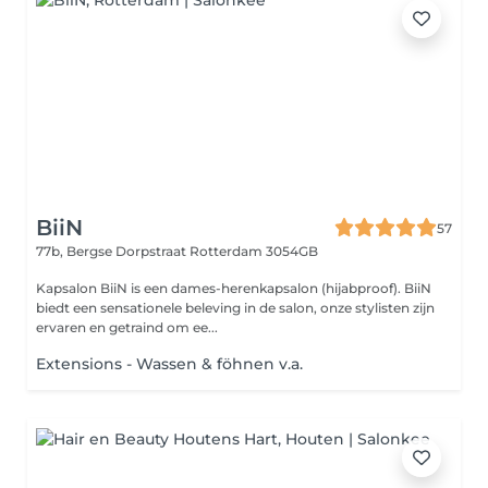
BiiN
57
77b, Bergse Dorpstraat
Rotterdam 3054GB
Kapsalon BiiN is een dames-herenkapsalon (hijabproof). BiiN
biedt een sensationele beleving in de salon, onze stylisten zijn
ervaren en getraind om ee...
Extensions - Wassen & föhnen v.a.