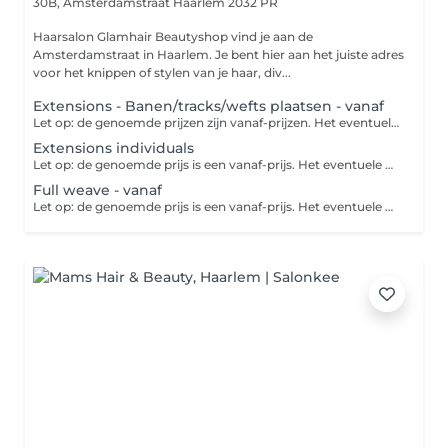
30B, Amsterdamstraat
Haarlem 2032 PR
Haarsalon Glamhair Beautyshop vind je aan de
Amsterdamstraat in Haarlem. Je bent hier aan het juiste adres
voor het knippen of stylen van je haar, div...
Extensions - Banen/tracks/wefts plaatsen - vanaf
Let op: de genoemde prijzen zijn vanaf-prijzen. Het eventuele prijsverschil wordt verrekend in de salon. *classic microring wefts *l.a weave wefts *ivisible wefts *braided wefts Deze behandeling is exclusief haar. Je kunt dit bij de salon aanschaffen of zelf meenemen. Alleen zelf meegenomen haar van kwaliteit wordt geplaatst. Dit is een extension systeem waar je door middel van banen extra haar, volume en verlenging kunt creëren in het eigen haar. De banen worden bevestigd door middel van de beste technieken, om beschadiging te voorkomen.
Extensions individuals
Let op: de genoemde prijs is een vanaf-prijs. Het eventuele prijsverschil wordt verrekend in de salon. Bij deze methode wordt er gebruik gemaakt van kleine ringetjes in de kleur van je haar. Vervolgens wordt een plukje van je eigen haar samen met een extension door het ringetje getrokken met een speciale naald. Daarna wordt het ringetje dicht bij de hoofdhuid dichtgeknepen.
Full weave - vanaf
Let op: de genoemde prijs is een vanaf-prijs. Het eventuele prijsverschil wordt verrekend in de salon. Hierbij wordt je eigen haar tegen je hoofdhuid ingevlochten. Vervolgens worden met naald en draad de strengen hieraan vastgemaakt.