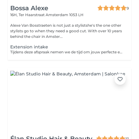
Bossa Alexe
9
16H, Ter Haarstraat
Amsterdam 1053 LH
Alexe Van Bosstraeten is not just a stylistshe's the one other
stylists go to when they need a good cut. With over 10 years
behind the chair in Amster...
Extension intake
Tijdens deze afspraak nemen we de tijd om jouw perfecte extension match te vinden. We bespreken de gewenste look, kiezen de juiste kleur en bepalen de benodigde hoeveelheid haar. Wanneer de extensions worden besteld, vragen we een aanbetaling. De €50 voor de intake wordt volledig verrekend met de behandeling op de dag dat de extensions worden geplaatst.
Élan Studio Hair & Beauty
17