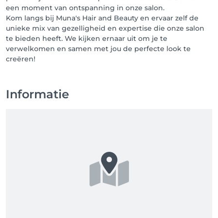
een moment van ontspanning in onze salon.
Dieren zijn NIET toegestaan in de salon!

Kom langs bij Muna's Hair and Beauty en ervaar zelf de
unieke mix van gezelligheid en expertise die onze salon
te bieden heeft. We kijken ernaar uit om je te
Bedankt voor uw medewerking en begrip.
verwelkomen en samen met jou de perfecte look te
Informatie