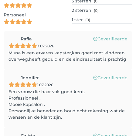
3
sterren
(0)
2
sterren
(0)
Personeel
1
ster
(0)
Rafia
Geverifieerde
3.07.2026
Muna is een ervaren kapster,kan goed met kinderen
overweg,heeft geduld en de eindresultaat is prachtig
Jennifer
Geverifieerde
1.07.2026
Een vrouw die haar vak goed kent.
Professioneel .
Mooie kapsalon .
Persoonlijke benader en houd echt rekening wat de
wensen an de klant zijn.
Calista
Geverifieerde