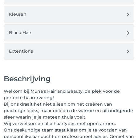
Als u binnen 48 uur annuleert of wijzigt wordt uw 
aanbetaling niet terugbetaald of de helft van de 
Kleuren
behandeling word in rekening gebracht.

Beleid voor te laat komen 

Black Hair
Als u verwacht te laat te komen voor uw afspraak, 
laat het ons dan gerust weten. 

Als u meer dan 15 minuten te laat komt, kunnen we 
Extentions
mogelijk uw afspraak inkorten, verplaatsen of 
annuleren. 

No show beleid

Beschrijving
Als u niet komt opdagen op uw afspraak hanteren 
wij een beleid waarbij er geen vervolg afspraak 
Welkom bij Muna's Hair and Beauty, de plek voor de
gemaakt kan worden en uw aanbetaling niet word 
perfecte haarervaring!
terugbetaald of de helft van de behandeling word in 
Bij ons draait het niet alleen om het creëren van
rekening gebracht.

prachtige looks, maar ook om de warme en uitnodigende
sfeer waarin je je meteen thuis voelt.
Trek naar uw afspraak geen nieuwe en/of dure 
Wij verwelkomen alle haartypes met open armen.
kleding aan. Wij vergoeden geen schade aan 
Ons deskundige team staat klaar om je te voorzien van
kleding die tijdens uw afspraak ontstaan.

persoonlijke aandacht en professioneel advies. Geniet van