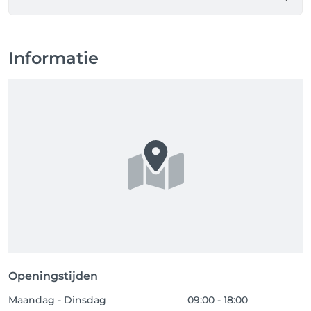
aanbetaling niet terugbetaald of de helft van de 
behandeling word in rekening gebracht.

Beleid voor te laat komen 

Informatie
Als u verwacht te laat te komen voor uw afspraak, 
laat het ons dan gerust weten. 

Als u meer dan 15 minuten te laat komt, kunnen we 
mogelijk uw afspraak inkorten, verplaatsen of 
annuleren. 

No show beleid

Als u niet komt opdagen op uw afspraak hanteren 
wij een beleid waarbij er geen vervolg afspraak 
gemaakt kan worden en uw aanbetaling niet word 
terugbetaald of de helft van de behandeling word in 
rekening gebracht.

Wij als kapsalon zijn niet aansprakelijk voor schade 
aan kleding die ontstaat tijdens de behandeling

Openingstijden
trek geen dure of nieuwe kleding aan naar uw 
Maandag - Dinsdag
afspraak 

09:00 - 18:00