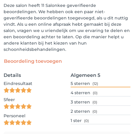
Deze salon heeft 11 Salonkee geverifieerde
beoordelingen. We hebben ook een paar niet-
geverifieerde beoordelingen toegevoegd, als u dit nuttig
vindt. Als u een online afspraak hebt gemaakt bij deze
salon, vragen we u vriendelijk om uw ervaring te delen en
een beoordeling achter te laten. Op die manier helpt u
andere klanten bij het kiezen van hun
schoonheidsbehandelingen.
Beoordeling toevoegen
Details
Algemeen
5
Eindresultaat
5
sterren
(12)
4
sterren
(0)
Sfeer
3
sterren
(0)
2
sterren
(0)
Personeel
1
ster
(0)