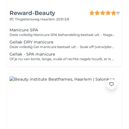
Reward-Beauty
17
97, Tingietersweg
Haarlem 2031 ER
Manicure SPA
Deze volledig Manicure SPA behandeling bestaat uit: - Nagellak verwijderen (geen Gellak) - Nagels knippen en vijlen - Nagelbadje - Nagelriemen verzorgen - Exfoliant (Daily Skin Polisher) - Masker (Deep Dermal Transforming Wrap) - Massage - Nagel lakken - Nagelriem olie Voor alle Manicure SPA behandelingen (behalve Basic) geven wij voor alle heren 10% korting. Niet in combinatie met andere acties.
Gellak DRY manicure
Deze volledig Gel manicure bestaat uit: - Soak off (verwijderen van eerdere gellak) - Nagels knippen en vijlen - Nagelriemen verzorgen - Nagels lakken met gellak - Nagelriem olie - Masker (Deep Dermal Transforming Wrap) - Hand Lotion
Gellak - SPA manicure
Of je nu van korte, lange, ovale of rechte nagels houdt, er is een reden waarom manicures tegenwoordig een van de meest populaire schoonheidsbehandelingen voor vrouwen zijn. Een professionele manicure specialiste verzorgt je handen en nagels tot in de perfectie. Als je een manicure wilt die er prachtig uitziet en lang meegaat, dan is de Gellak manicure iets voor jou. Met honderden kleuren om uit te kiezen, geeft het de perfecte finishing touch aan elke outfit. Deze behandeling duurt langer dan een klassieke manicure, maar aangezien een Gellak-manicure tot twee weken aanhoudt, is dat het wachten meer dan waard.