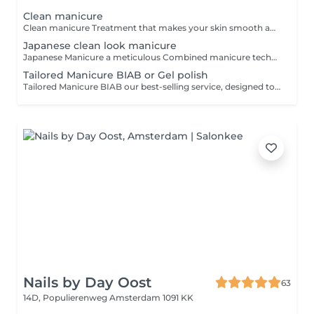
Clean manicure
Clean manicure Treatment that makes your skin smooth and clean look for nails. We carefully remove cuticle tissue with modern Ukrainian technology that was adjusted to all skin types by Nataly Luhanska. For this we use scissors cut what gives your even skin line while your are wearing our manure without skin peel. Nail Drill during the treatment polish skin folds and make it smooth. Does not include application gel. LATE ARRIVAL POLICY: If you arrive 20 minutes or more late, we will be unable to accommodate your appointment, as there will not be sufficient time to perform the service to our quality standards. In this case, the deposit is non-refundable.
Japanese clean look manicure
Japanese Manicure a meticulous Combined manicure technique, known as Russian/Ukranian-style manicure focused on precise cuticle care and deep cleaning of the nail folds. The nails and sidewalls are gently refined and polished with nail drill and scissors cut. Aftercare includes: - a special mineral paste and powder are carefully buffed into the nail plate or -regular nail polish application or -special "one step" gel with keratine for natural strengthening. This technique helps strengthen the nails, seal the keratin layers and enhance their natural beauty, leaving a healthy, glossy shine that can last up to a week. LATE ARRIVAL POLICY: If you arrive 20 minutes or more late, we will be unable to accommodate your appointment, as there will not be sufficient time to perform the service to our quality standards. In this case, the deposit is non-refundable.
Tailored Manicure BIAB or Gel polish
Tailored Manicure BIAB our best-selling service, designed to achieve a clean and refined finish. The treatment begins with the removal of previous gel polish, followed by a meticulous Ukrainian/Russian manicure with precise cuticle work and gentle refinement of the skin around the nails using an e-file. Based on the condition of your nails, the service is carefully tailored and the most suitable option is recommended: strengthening BIAB, gel polish, or a BIAB base with gel colour applied on top. The treatment is completed with nourishing hand cream and cuticle oil, leaving your nails looking polished, elegant and beautifully maintained. LATE ARRIVAL POLICY: If you arrive 20 minutes or more late, we will be unable to accommodate your appointment, as there will not be sufficient time to perform the service to our quality standards. In this case, the deposit is non-refundable.
Nails by Day Oost
63
14D, Populierenweg
Amsterdam 1091 KK