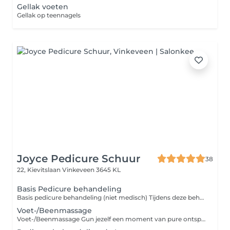
Gellak voeten
Gellak op teennagels
Joyce Pedicure Schuur
38
22, Kievitslaan
Vinkeveen 3645 KL
Basis Pedicure behandeling
Basis pedicure behandeling (niet medisch) Tijdens deze behandeling worden je nagels professioneel geknipt, verzorgd en nagelomgeving schoongemaakt, eventuele eelt en likdoorn (maximaal 1) verwijderd. De behandeling wordt afgesloten met een korte voetmassage met een verzorgende crème, zodat je voeten er weer fris, gezond en verzorgd uitzien. Perfect als regelmatig onderhoud of als verwen moment voor jezelf!
Voet-/Beenmassage
Voet-/Beenmassage Gun jezelf een moment van pure ontspanning met deze heerlijke voet- en beenmassage. De massage stimuleert de doorbloeding, verlicht vermoeide spieren en zorgt voor rust in je hele lichaam. Perfect na een lange dag staan, sporten of gewoon als verwenmoment.