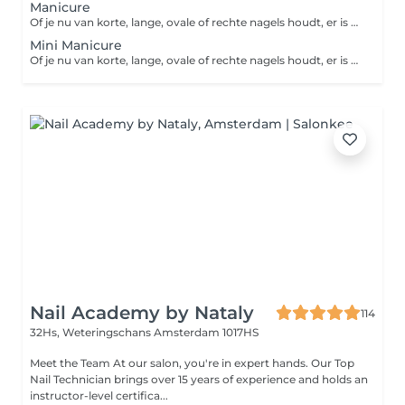
Manicure
Of je nu van korte, lange, ovale of rechte nagels houdt, er is een reden waarom manicures tegenwoordig een van de meest populaire schoonheidsbehandelingen voor vrouwen zijn. Een professionele manicure specialiste verzorgt je handen en nagels tot in de perfectie. Wil jij ook een trendy kleur op je nagels? Met honderden kleuren om uit te kiezen, geeft het de perfecte finishing touch aan elke outfit.
Mini Manicure
Of je nu van korte, lange, ovale of rechte nagels houdt, er is een reden waarom manicures tegenwoordig een van de meest populaire schoonheidsbehandelingen voor vrouwen zijn. Een professionele manicure specialiste verzorgt je handen en nagels tot in de perfectie. Wil jij ook een trendy kleur op je nagels? Met honderden kleuren om uit te kiezen, geeft het de perfecte finishing touch aan elke outfit.
Nail Academy by Nataly
114
32Hs, Weteringschans
Amsterdam 1017HS
Meet the Team At our salon, you're in expert hands. Our Top
Nail Technician brings over 15 years of experience and holds an
instructor-level certifica...