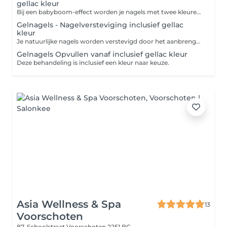
gellac kleur
Bij een babyboom-effect worden je nagels met twee kleuren gelakt. Het verschil met de French manicure is dat er bij babyboom een geleidelijke overloop van roze naar wit is. Bij een French manicure worden je nagels met een zachte kleur roze gelakt met op de nageluiteinden een elegant, strak en wit randje.
Gelnagels - Nagelversteviging inclusief gellac
kleur
Je natuurlijke nagels worden verstevigd door het aanbrengen van een set kunstnagels. Je nagels worden hierbij niet verlengd met tips.
Gelnagels Opvullen vanaf inclusief gellac kleur
Deze behandeling is inclusief een kleur naar keuze.
Asia Wellness & Spa
13
Voorschoten
87, Schoolstraat
Voorschoten 2251 BG