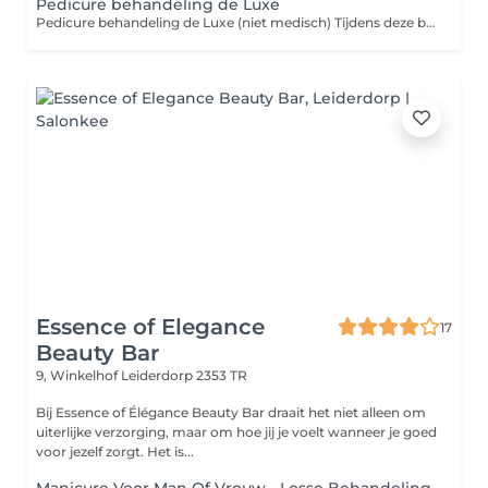
Pedicure behandeling de Luxe
Pedicure behandeling de Luxe (niet medisch) Tijdens deze behandeling worden je nagels professioneel geknipt, verzorgd en nagelomgeving schoongemaakt, eventuele eelt en likdoorn (maximaal 1) verwijderd. De behandeling wordt afgesloten met een voetmassage met een verzorgende crème, zodat je voeten er weer fris, gezond en verzorgd uitzien. Perfect als regelmatig onderhoud of als verwen moment voor jezelf!
Essence of Elegance
17
Beauty Bar
9, Winkelhof
Leiderdorp 2353 TR
Bij Essence of Élégance Beauty Bar draait het niet alleen om
uiterlijke verzorging, maar om hoe jij je voelt wanneer je goed
voor jezelf zorgt. Het is...