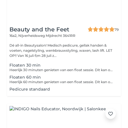
Beauty and the Feet
79
16a2, Nijverheidsweg
Mijdrecht 3641RR
Dé all-in Beautysalon! Medisch pedicure, gellak handen &
voeten, nagelstyling, wenkbrauwstyling, waxen, lash lift. LET
OP!! Van 16 juli t\m 28 juli z...
Floaten 30 min
Heerlijk 30 minuten genieten van een float sessie. Dit kan op verschillende manieren, namelijk: geluidsarm en lichtarm. Maar ook met lichttherapie of met geluidstherapie. Laat u verrassen door uw zenuwstelsel te ontprikkelen.
Floaten 60 min
Heerlijk 60 minuten genieten van een float sessie. Dit kan op verschillende manieren, namelijk: geluidsarm en lichtarm. Maar ook met lichttherapie of met geluidstherapie. Ontspanning door gewichtloos drijven in warm water en een prikkelarme omgeving voor mentale rust.
Pedicure standaard