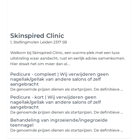
Skinspired Clinic
1, Stellingmolen
Leiden 2317 SB
Welkom bij Skinspired Clinic, een warme plek met een luxe
uitstraling waar aandacht, rust en eerlijk advies samenkomen.
Hier draait het om meer dan al...
Pedicure - compleet | Wij verwijderen geen
nagellak/gellak van andere salons of zelf
aangebracht
De genoemde prijzen dienen als startprijzen. De definitieve kosten worden bepaald en besproken in de salon, afhankelijk van jouw situatie en wat daarbij de mogelijkheden zijn. Als je online betaalt, wordt eventueel prijsverschil bij de salon verrekend. Let op: er kan niet meer gepind worden in de salon, alleen contante betaling. Let op! Patiënten met diabetes: het is niet mogelijk om online een boeking te maken bij deze salon i.v.m. het zorgstelsel. Dit kan alleen telefonisch. Let op: Wij bieden geen service voor het verwijderen van nagellak/gellak, of het nu van andere salons is of zelf aangebracht. De pedicure compleet behandeling bestaat uit: - Het knippen en vijlen van de nagels - Het verzorgen van de nagelriemen - Het verwijderen van eelt en/of likdoorns - Het behandelen van kloven - Het behandelen van ingroeiende/ingegroeide teennagels (exclusief nagelbeugel) en schimmelnagels Nagelreparatie: Soms kan je natuurlijke nagel beschadigd raken en reparatie nodig hebben. Afhankelijk van de ernst van de beschadiging, kan er een nieuwe nagel of versteviging gecreëerd worden met behulp van een speciale gel. Paraffine behandeling: Wanneer je huid droog is en extra verzorging goed kan gebruiken, is paraffine zeer geschikt. De warme paraffine trekt goed in, hydrateert en zorgt voor een zachte huid. HFL Fungicheck: De Fungicheck is ontworpen als een specifieke test voor dermatofyten, een soort schimmels die nagelinfecties kunnen veroorzaken. Deze test richt zich dus specifiek op schimmels die nagels aantasten. De resultaten van de test onthullen of er inderdaad sprake is van een schimmelnagel, en op basis daarvan kan worden bepaald welke stappen genomen kunnen worden om de nagel weer gezonder te maken.
Pedicure - kort | Wij verwijderen geen
nagellak/gellak van andere salons of zelf
aangebracht
De genoemde prijzen dienen als startprijzen. De definitieve kosten worden bepaald en besproken in de salon, afhankelijk van jouw situatie en wat daarbij de mogelijkheden zijn. Als je online betaalt, wordt eventueel prijsverschil bij de salon verrekend. Let op: er kan niet meer gepind worden in de salon, alleen contante betaling. Let op! Patiënten met diabetes: het is niet mogelijk om online een boeking te maken bij deze salon i.v.m. het zorgstelsel. Dit kan alleen telefonisch. Let op: Wij bieden geen service voor het verwijderen van nagellak/gellak, of het nu van andere salons is of zelf aangebracht. De korte pedicure behandeling bestaat uit: - Het knippen en vijlen van de nagels - Het verzorgen van de nagelriemen Nagelreparatie: Soms kan je natuurlijke nagel beschadigd raken en reparatie nodig hebben. Afhankelijk van de ernst van de beschadiging, kan er een nieuwe nagel of versteviging gecreëerd worden met behulp van een speciale gel. HFL Fungicheck: De Fungicheck is ontworpen als een specifieke test voor dermatofyten, een soort schimmels die nagelinfecties kunnen veroorzaken. Deze test richt zich dus specifiek op schimmels die nagels aantasten. De resultaten van de test onthullen of er inderdaad sprake is van een schimmelnagel, en op basis daarvan kan worden bepaald welke stappen genomen kunnen worden om de nagel weer gezonder te maken.
Behandeling van ingroeiende/ingegroeide
teennagel
De genoemde prijzen dienen als startprijzen. De definitieve kosten worden bepaald en besproken in de salon, afhankelijk van jouw situatie en wat daarbij de mogelijkheden zijn. Als je online betaalt, wordt eventueel prijsverschil bij de salon verrekend. Let op: er kan niet meer gepind worden in de salon, alleen contante betaling. Let op! Patiënten met diabetes: het is niet mogelijk om online een boeking te maken bij deze salon i.v.m. het zorgstelsel. Dit kan alleen telefonisch. Let op: Wij bieden geen service voor het verwijderen van nagellak/gellak, of het nu van andere salons is of zelf aangebracht.