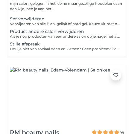
mijn salon, gelegen in het kleine maar gezellige Koudekerk aan
den Rijn, ben je aan het...
Set verwijderen
Verwijderen van alle Biab, gellak of hard gel. Keuze uit met of zonder mancure. zonder manicure houd in alleen alles er af halen en model vijl, Met manicure worden de nagelriemen uitgebreid verzorgd en gevoed.
Product andere salon verwijderen
Als je nog producten van een andere salon op je nagel het als je naar mij komt kies dan altijd deze dienst er bij. Ik kan alleen geen acryl verwijderen!
Stille afspraak
Hou je niet van sociaal doen en kletsen? Geen probleem! Boek een stille afspraak en ik zal niet meer praten dan nodig is. Ook mag je kiezen of je de muziek aan of uit wil.
RM beauty nails
98