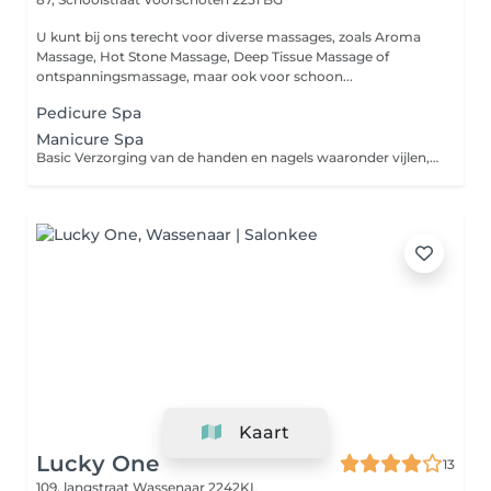
U kunt bij ons terecht voor diverse massages, zoals Aroma
Massage, Hot Stone Massage, Deep Tissue Massage of
ontspanningsmassage, maar ook voor schoon...
Pedicure Spa
Manicure Spa
Basic Verzorging van de handen en nagels waaronder vijlen, nagelriemverzorging en een heerlijke dagcrème! Spa Als de standaard, aangevuld met handbad in manicure bowl met verzorgende olie. Daarna verzorging van de handen en onderarmen met een heerlijke scrub, gevolgd door armmassage met een verzorgende crème afgemaakt met nagellak!
Kaart
Lucky One
13
109, langstraat
Wassenaar 2242KL