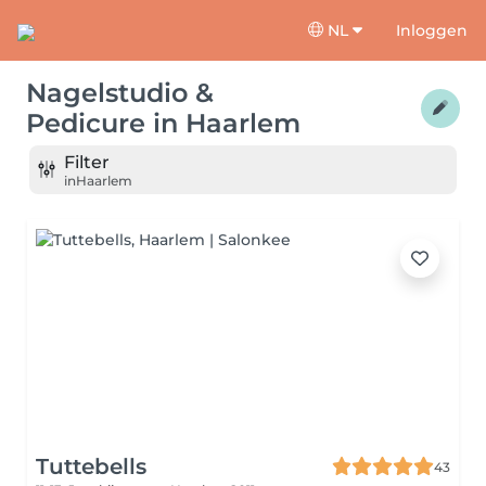
NL
Inloggen
Nagelstudio &
Pedicure
in
Haarlem
Filter
in
Haarlem
Tuttebells
43