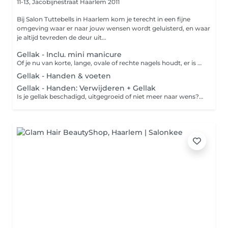
11-13, Jacobijnestraat
Haarlem 2011
Bij Salon Tuttebells in Haarlem kom je terecht in een fijne
omgeving waar er naar jouw wensen wordt geluisterd, en waar
je altijd tevreden de deur uit...
Gellak - Inclu. mini manicure
Of je nu van korte, lange, ovale of rechte nagels houdt, er is een reden waarom manicures tegenwoordig een van de meest populaire schoonheidsbehandelingen voor vrouwen zijn. Een professionele manicure specialiste verzorgt je handen en nagels tot in de perfectie. Als je een manicure wilt die er prachtig uitziet en lang meegaat, dan is de Gellak manicure iets voor jou. Met honderden kleuren om uit te kiezen, geeft het de perfecte finishing touch aan elke outfit. Deze behandeling duurt langer dan een klassieke manicure, maar aangezien een Gellak-manicure tot twee weken aanhoudt, is dat het wachten meer dan waard.
Gellak - Handen & voeten
Gellak - Handen: Verwijderen + Gellak
Is je gellak beschadigd, uitgegroeid of niet meer naar wens? Dan kun je deze professioneel laten verwijderen bij de salon. Tijdens de behandeling wordt de gellak er door middel van vijlen en nagellakremover voorzichtig afgehaald. Daarna volgt een verzorgende behandeling of kun je ervoor kiezen om nieuwe gellak aan te laten brengen. Zo zien je nagels er weer prachtig uit.