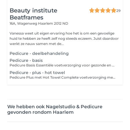
Beauty institute
29
Beatframes
16A, Wagenweg
Haarlem 2012 ND
Vanessa weet uit eigen ervaring hoe het is om een gevoelige
huid te hebben ze heeft zelf nog steeds eczeem. Juist daardoor
werkt ze nauw samen met de...
Pedicure - deelbehandeling
Pedicure - basis
Pedicure Basis Essentiële voetverzorging voor gezonde en verzorgde voeten De basis pedicure is een professionele en hygiënische voetbehandeling gericht op het onderhouden van gezonde voeten. Ideaal voor wie last heeft van eelt, likdoorns of nagelproblemen, of simpelweg behoefte heeft aan een regelmatige verzorging. Wat houdt de behandeling in? Knippen en vijlen van de teennagels Reinigen van de nagelomgeving en nagelriemen Verwijderen van overtollig eelt en/of likdoorns Verzorgende voetcrème als afsluiting Aanbevolen bij: Regelmatig onderhoud van de voeten Beginnende voetproblemen zoals eelt of drukplekken Voor iedereen die gezonde, frisse en verzorgde voeten wil Duur: ± 30 minuten Resultaat: Comfortabele, verzorgde voeten met een frisse uitstraling Tip: Perfect als regelmatige behandeling of ter voorbereiding op een pedicure-plus of esthetische verzorging zoals gellak.
Pedicure - plus - hot towel
Pedicure Plus met Hot Towel Complete voetverzorging met ontspannend warm kompres De Pedicure Plus met Hot Towel is méér dan een standaard pedicure: het is een verzorgende én ontspannende behandeling voor de voeten. Naast het professioneel verzorgen van de nagels, nagelriemen en de voethuid, wordt de behandeling afgesloten met een heerlijk warme kompresdoek (hot towel) die zorgt voor extra ontspanning, betere opname van verzorgingsproducten en een comfortabel, fris gevoel. Wat houdt de behandeling in? Knippen en vijlen van de teennagels Verzorging van nagelriemen Verwijderen van eelt, likdoorns of kloven Verzachtende voetscrub Hot towel wrap voor ontspanning en hydratatie verzachtende voetcrème Aanbevolen bij: Vermoeide of droge voeten Opgehoopt eelt of nagelproblemen Mensen die behoefte hebben aan extra verzorging én wellness Duur: ± 45 minuten Resultaat: Frisse, verzorgde en ontspannen voeten met een zijdezachte huid Tip: Combineer met gellak voor een luxe upgrade!
We hebben ook Nagelstudio & Pedicure
gevonden rondom Haarlem