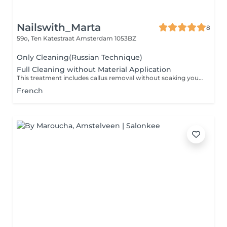
Nailswith_Marta
8
59o, Ten Katestraat
Amsterdam 1053BZ
Only Cleaning(Russian Technique)
Full Cleaning without Material Application
This treatment includes callus removal without soaking your feet in water using a smarter, water-free method, plus cuticle care, nail shaping, and a relaxing foot massage at the end. (No product application afterwards.)
French