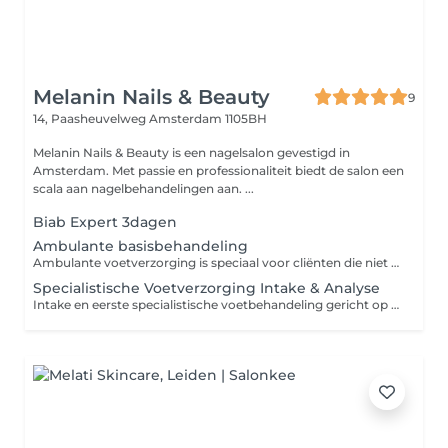
Melanin Nails & Beauty
9
14, Paasheuvelweg
Amsterdam 1105BH
Melanin Nails & Beauty is een nagelsalon gevestigd in
Amsterdam. Met passie en professionaliteit biedt de salon een
scala aan nagelbehandelingen aan. ...
Biab Expert 3dagen
Ambulante basisbehandeling
Ambulante voetverzorging is speciaal voor cliënten die niet naar de salon kunnen komen. De behandeling wordt uitgevoerd op locatie (bijv. zorginstelling of ziekenhuis). Tijdens deze behandeling werk ik zorgvuldig, hygiënisch en afgestemd op jouw situatie. De basisbehandeling bestaat uit: Desinfectie en inspectie van de voeten Nagels knippen en verzorgen Reinigen en verzorgen van de nagelomgeving Licht eelt verwijderen Verzachtende verzorging met professionele producten Ambulante basisbehandeling Vanaf €85 Ambulant + gellak Vanaf €115 Ambulant complex (probleemvoeten / intensieve behandeling) €130 €180 Denk hierbij aan: verdikte nagels ingroeiende nagels schimmelnagels veel eelt of kloven intensieve voetproblematiek LET OP! EXTRA KOSTEN (indien van toepassing) Bij extra behandeltijd of aangepaste werkomstandigheden kunnen aanvullende kosten worden gerekend. Extra behandeltijd: 15 min + €15 30 min + €30 45 min + €45 Aangepaste werkomstandigheden: Bij bedlegerige cliënten, beperkte mobiliteit of situaties waarbij extra ondersteuning nodig is (zoals het positioneren van de voeten of werken in een aangepaste houding), kan de behandeltijd oplopen en worden extra kosten berekend op basis van tijd. VOORRIJKOSTEN €15 standaard Of km-vergoeding (indien buiten regio) TOESLAGEN Toeslagen worden automatisch toegepast op basis van het gekozen moment en zijn niet inbegrepen in de basisprijs. Zaterdag Toeslag + €10 Zondag Toeslag + €20 Deze behandeling is alleen op aanvraag en niet direct online te boeken. Twijfel je welke behandeling bij jou past? Stuur gerust een bericht, ik denk graag met je mee. Neem contact op via: WhatsApp +31645248705 Telefoon Of laat een bericht achter via de website
Specialistische Voetverzorging Intake & Analyse
Intake en eerste specialistische voetbehandeling gericht op analyse, comfortverbetering en verzorging van probleemzones. Inclusief voetanalyse, dossieropbouw, behandeladvies en eerste specialistische verzorging. Mogelijke aandachtspunten: verdikte nagels schimmelgevoelige nagels drukklachten eeltvorming kloven gevoelige zones ingroeiende nagels intensieve voetverzorging Na intake wordt beoordeeld welk vervolgtraject het meest passend is. De uiteindelijke investering is afhankelijk van de ernst van de voetproblematiek, benodigde behandeltijd, aantal probleemzones, monitoring en eventuele ambulante zorg. Specialistische Intake & eerste behandeling vanaf €125 incl btw Specialistische Voetbehandeling vanaf €95 incl btw Intensieve Specialistische Voetbehandeling vanaf €160 incl btw Specialistisch Comforttraject prijs op aanvraag / maatwerktraject