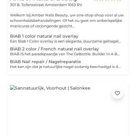
301 B, Tollensstraat
Amsterdam 1053 RV
Welkom bij Amber Nails Beauty, uw one-stop-shop voor al uw
schoonheidsbehandelingen. Of het nu gaat om onberispelijke
manicures of verjongende gezicht...
BIAB 1 color natural nail overlay
Een Biab 1 Color overlay is een elegante, duurzame gelnagellak die zorgt voor een natuurlijke, glanzende finish met een kleurlaag. Perfect voor een verzorgende en subtiele look die lang blijft zitten. Ook geven wij vooraf een manicure. A Biab 1 Color overlay is an elegant, long-lasting gel nail polish that provides a natural, glossy finish with a layer of color. Perfect for a nourishing and subtle look that last a long time. We also give you a manicure
BIAB 2 color / French natural nail overlay
BIAB IS het paradepaardje van The Gelbottle. Builder In A Bottle, afgekort BIAB, is een geweldige soak off builder gel met een geïntegreerde primer en bonder. ... Maar ook meer flexibel dan een klassieke hard gel. Ben jij iemand die altijd droge, kapotte nagels heeft door nagelbijten, of omdat ze van zichzelf erg broos en breekbaar zijn? Dan is BIAB misschien dé behandeling voor jou. BIAB staat voor Builder In A Bottle en is bedacht door het nagelmerk The GelBottle. Het lijkt een beetje op gellak, alleen is dit een extra flexibele en verstevigende gel, die een nagelstyliste speciaal aanbrengt om een natuurlijke en egale nagel te creëren. Het is extra bijzonder, omdat het een primer én base in één is. Naast dat het er mooi uit ziet, zit er ook speciale voeding in voor je eigen nagels, zodat die naar verloop van tijd van zichzelf ook steviger én gezonder worden. Het merk BIAB is overigens volledig vegan en dierproefvrij. BIAB IS The Gelbottle's showpiece. Builder In A Bottle, abbreviated BIAB, is a great soak off builder gel with an integrated primer and bonder. ... But also more flexible than a classic hard gel. Are you someone who always has dry, broken nails because of nail biting, or because they are very brittle and brittle by themselves? Then BIAB might be the treatment for you. BIAB stands for Builder In A Bottle and was created by the nail brand The GelBottle. It looks a bit like gel polish, only this is an extra flexible and strengthening gel.
BIAB Nail repair / Nagelreparatie
Het kan zijn dat je natuurlijke nagel zodanig beschadigd is dat deze gerepareerd moet worden. Afhankelijk van de beschadiging aan de nagel worden er verschillende technieken toegepast de nagel te herstellen. Zo kunnen afgebroken of gescheurde nagels worden hersteld en begeleid naar hun originele natuurlijke staat.