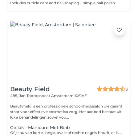
Includes cuticle care and nail shaping + simple nail polish
Beauty Field
3
485, Jan Tooropstraat
Amsterdam 1061AE
Beautyfield is een professionele schoonheidssalon die garant
staat voor effectieve cosmetica zorg. Het aanbod bestaat uit
luxe behandelingen zowel voo...
Gellak - Manicure Met Biab
Of je nu van korte, lange, ovale of rechte nagels houdt, er is een reden waarom manicures tegenwoordig een van de meest populaire schoonheidsbehandelingen voor vrouwen zijn. Een professionele manicure specialiste verzorgt je handen en nagels tot in de perfectie. Als je een manicure wilt die er prachtig uitziet en lang meegaat, dan is de Gellak manicure iets voor jou. Met honderden kleuren om uit te kiezen, geeft het de perfecte finishing touch aan elke outfit. Deze behandeling duurt langer dan een klassieke manicure, maar aangezien een Gellak-manicure tot twee weken aanhoudt, is dat het wachten meer dan waard.