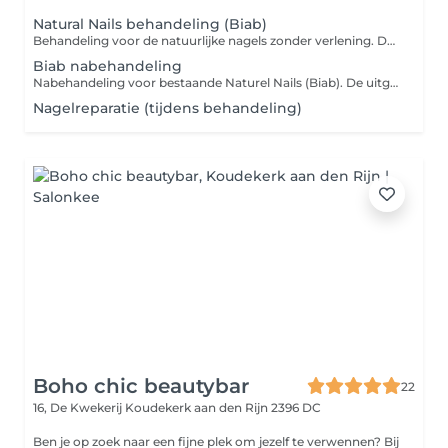
Natural Nails behandeling (Biab)
Behandeling voor de natuurlijke nagels zonder verlening. De nagels worden verstevigd met een BIAB voor extra sterke en natuurlijke uitstraling. De behandeling bestaat uit: * Manicure * Nagelriemen verzorgen * BIAB versteviging * Afwerking met kleur of naturel Geschikt voor klanten die hun eigen nagels willen laten groeien en versterken. LET OP: Geen verlening mogelijk bij deze behandeling
Biab nabehandeling
Nabehandeling voor bestaande Naturel Nails (Biab). De uitgroei wordt bijgewerkt en de nagels worden opnieuw in model gebracht. De nabehandeling bestaat uit: * Bijwerken van de uitgroei * Nagels opnieuw verstevigen * Nagelriemen verzorgen Deze behandeling wordt geadviseerd na 3-4 weken. Bij een uitgroei van meer dan 4 weken kan een meerprijs gelden. LET OP: Alleen voor bestaande sets uit mijn eigen salon.
Nagelreparatie (tijdens behandeling)
Boho chic beautybar
22
16, De Kwekerij
Koudekerk aan den Rijn 2396 DC
Ben je op zoek naar een fijne plek om jezelf te verwennen? Bij