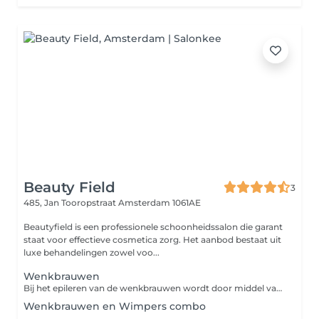
Beauty Field
3
485, Jan Tooropstraat
Amsterdam 1061AE
Beautyfield is een professionele schoonheidssalon die garant
staat voor effectieve cosmetica zorg. Het aanbod bestaat uit
luxe behandelingen zowel voo...
Wenkbrauwen
Bij het epileren van de wenkbrauwen wordt door middel van een pincet de wenkbrauwen in goede vorm gebracht. Combineer dit met het verven van je wenkbrauwen en het geeft je gezicht een open uitstraling en accentueert je ogen.
Wenkbrauwen en Wimpers combo