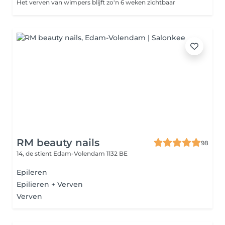
Het verven van wimpers blijft zo'n 6 weken zichtbaar
RM beauty nails
98
14, de stient
Edam-Volendam 1132 BE
Epileren
Epilieren + Verven
Verven