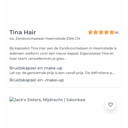
Tina Hair
66
4a, Zandvoortselaan
Heemstede 2106 CN
Bij kapsalon Tina Hair aan de Zandvoortselaan in Heemstede is
iedereen welkom voor een nieuw kapsel. Eigenaresse Tina en
haar team verwelkomen je graa...
Bruidskapsel en make-up
Let op: de genoemde prijs is een vanaf-prijs. De definitieve prijs is onder andere afhankelijk van je persoonlijke wensen en hoor je in de salon. Betaal je online? Dan wordt het eventuele prijsverschil verrekend in de salon.
Bruidskapsel en -make-up