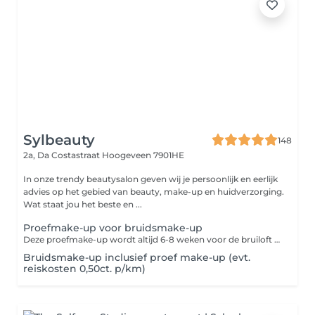
Sylbeauty
148
2a, Da Costastraat
Hoogeveen 7901HE
In onze trendy beautysalon geven wij je persoonlijk en eerlijk
advies op het gebied van beauty, make-up en huidverzorging.
Wat staat jou het beste en ...
Proefmake-up voor bruidsmake-up
Deze proefmake-up wordt altijd 6-8 weken voor de bruiloft geboekt. Indien u direct na de proefmake-up een afspraak boekt, worden deze kosten in mindering gebracht bij de Bruidsmake-up.
Bruidsmake-up inclusief proef make-up (evt.
reiskosten 0,50ct. p/km)