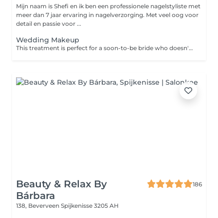
Mijn naam is Shefi en ik ben een professionele nagelstyliste met
meer dan 7 jaar ervaring in nagelverzorging. Met veel oog voor
detail en passie voor ...
Wedding Makeup
This treatment is perfect for a soon-to-be bride who doesn't want to deal with the hassle of doing her own makeup on the big day. Your makeup is flawless and you are looking better than ever and ready to walk down the aisle.
Beauty & Relax By
186
Bárbara
138, Beverveen
Spijkenisse 3205 AH