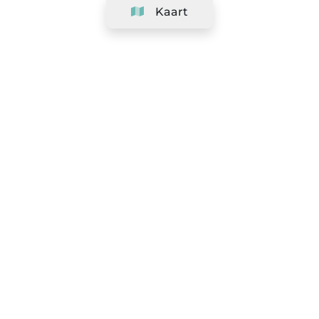
Kaart
Bedrijf
Support
Team
&
Carrières
Informatie voor salons
Legaal
Herroepingsrecht uitoefenen
Algemene voorwaarden
Gegevensbeschermingsbeleid