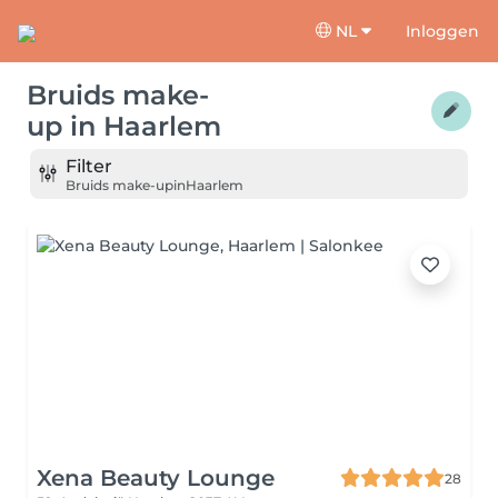
NL
Inloggen
Bruids make-
up
in
Haarlem
Filter
Bruids make-up
in
Haarlem
Xena Beauty Lounge
28