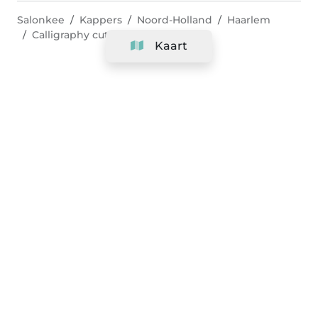
Salonkee
Kappers
Noord-Holland
Haarlem
Calligraphy cut
Kaart
Bedrijf
Support
Team
&
Carrières
Informatie voor salons
Legaal
Herroepingsrecht uitoefenen
Algemene voorwaarden