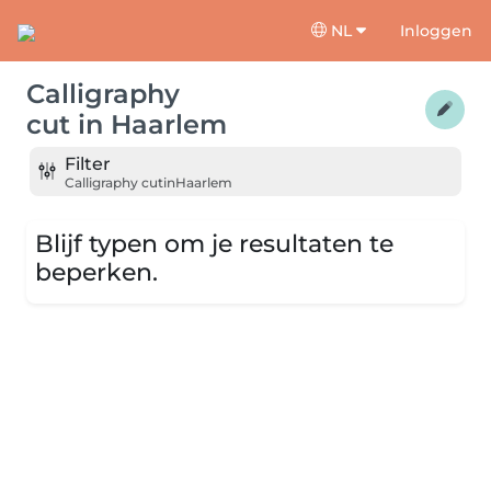
NL
Inloggen
Calligraphy
cut
in
Haarlem
Filter
Calligraphy cut
in
Haarlem
Blijf typen om je resultaten te
beperken.