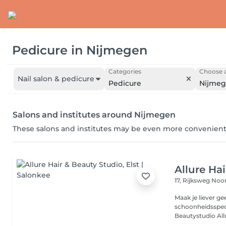
Pedicure
in
Nijmegen
Categories
Choose a
Nail salon & pedicure
Pedicure
Nijme
Salons and institutes around Nijmegen
These salons and institutes may be even more convenient
Allure Ha
17, Rijksweg No
Maak je liever ge
schoonheidsspecia
Beautystudio Allur