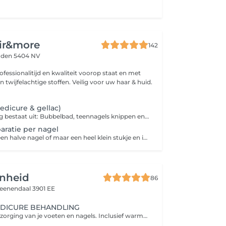
ir&more
142
den 5404 NV
fessionalitijd en kwaliteit voorop staat en met
n twijfelachtige stoffen. Veilig voor uw haar & huid.
edicure & gellac)
Deze behandeling bestaat uit: Bubbelbad, teennagels knippen en vijlen, E-pedicure, nagelriemen schoonmaken en verzorgen, eelt verwijderen, voetenscrub, gellac(teennagels lakken) , Voetencrème. Kies voor de Luxe variant en geniet van een een extra voetenmasker én massage. Nu ook te boeken zonder gellac(het lakken van de nagels) Let op!!!! Heeft u voetproblemen zoals likdoorns, overmatig eelt en extreem ingegroeide nagels adviseren wij u te gaan een medisch pedicure.
aratie per nagel
Heeft u last van een halve nagel of maar een heel klein stukje en is uw nagel niet net als de rest dan kunnen we deze opvullen zodat deze eruit ziet als de rest van uw nagels. Deze behandeling kunt u boeken icm uw gellac of beauty feet behandeling.
nheid
86
eenendaal 3901 EE
EDICURE BEHANDLING
Een volledige verzorging van je voeten en nagels. Inclusief warme voetenbad, nagels knippen en vijlen, verzorging van nagelriemen en (beperkt eelt/likdoorn verwijdering binnen behandeltijd), voedende crème. Perfect om je voeten zacht, verzorgd en ontspannen te maken.