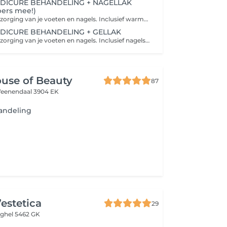
DICURE BEHANDELING + NAGELLAK
pers mee!)
Een volledige verzorging van je voeten en nagels. Inclusief warme voetenbad, nagels knippen en vijlen, verzorging van nagelriemen en (beperkt eelt/likdoorn verwijdering binnen behandeltijd), nagellak op de teennagels, voedende crème. Perfect om je voeten zacht, verzorgd en ontspannen te maken.
DICURE BEHANDELING + GELLAK
Een volledige verzorging van je voeten en nagels. Inclusief nagels knippen en vijlen, verzorging van nagelriemen en (beperkt eelt/likdoorn verwijdering binnen behandeltijd), voedende crème. Perfect om je voeten zacht, verzorgd en ontspannen te maken én het aanbrengen van duurzame gellak in jouw favoriete kleur. Perfect voor zachte, verzorgde en stralende voeten die wekenlang mooi blijven.
ouse of Beauty
87
Veenendaal 3904 EK
andeling
’estetica
29
ghel 5462 GK