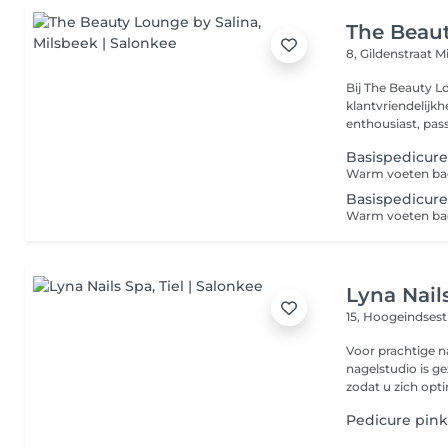
The Beaut
8, Gildenstraat
M
Bij The Beauty Lo
klantvriendelijkh
enthousiast, pass
Basispedicur
Basispedicur
Lyna Nail
15, Hoogeindsest
Voor prachtige na
nagelstudio is g
zodat u zich opti
Pedicure pink