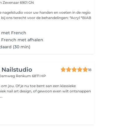
in
Zevenaar 6901 GN
 de nagelstudio voor uw handen en voeten in de regio
 bij ons terecht voor de behandelingen: *Acryl *BIAB
i met French
 French met afhalen
daard (30 min)
 Nailstudio
18
n Damweg
Renkum 6871 HP
es om jou. Of je nu toe bent aan een klassieke
iek nail art design, of gewoon even wilt ontsnappen
..