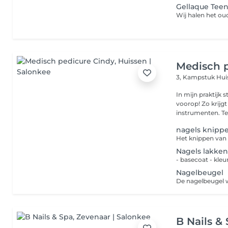
Gellaque Tee
Medisch 
3, Kampstuk
Hui
In mijn praktijk 
voorop! Zo krijgt
instrumenten. Tev
nagels knipp
Nagels lakke
- basecoat - kleu
Nagelbeugel
B Nails &