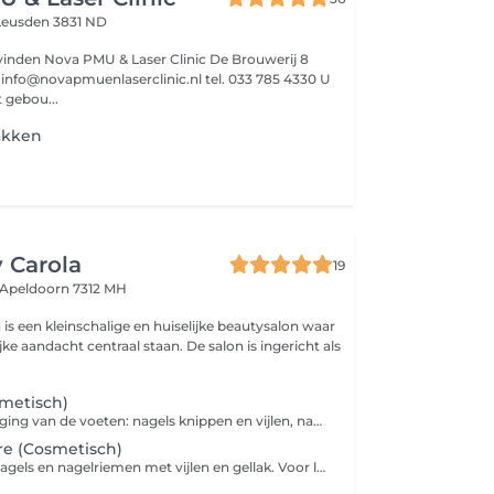
Leusden 3831 ND
 vinden Nova PMU & Laser Clinic De Brouwerij 8
U
 gebou...
akken
 Carola
19
Apeldoorn 7312 MH
is een kleinschalige en huiselijke beautysalon waar
jke aandacht centraal staan. De salon is ingericht als
metisch)
Complete verzorging van de voeten: nagels knippen en vijlen, nagelriemverzorging, eelt verwijderen, scrub en verzorgend voetmasker. Maak je pedicureafspraak compleet, door een voetmassage toe te voegen. Let op!! Beauty By Carola is een cosmetische pedicure. Heb je voetklachten zoals kalknagels, voetschimmel(nagel), likdoorns, ingegroeide teennagels, scheurende nagels en overmatig eeltvorming of andere klachten adviseert Beauty By Carola de afspraak te annuleren en naar een professionele pedicure te gaan.
re (Cosmetisch)
Verzorging van nagels en nagelriemen met vijlen en gellak. Voor langdurig mooie en verzorgde teennagels. Maak je voetbehandeling helemaal compleet, door niet alleen je nagels een mooie kleur te geven, maar ook je voeten zacht en glad te laten aanvoelen door het verwijderen van eelt. Wil je helemaal goed voor je voeten zorgen, geniet dan ook nog van een heerlijk voetmassage.