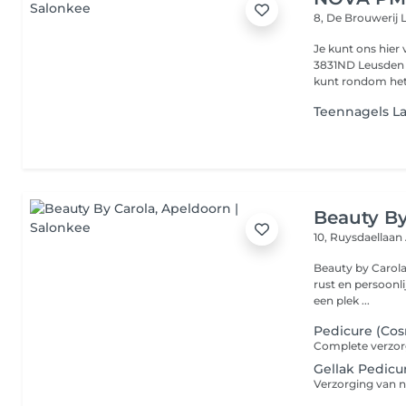
8, De Brouwerij
Je kunt ons hier
3831ND Leusden info@novapmuenlaserclinic.nl tel. 033 785 4330 
kunt rondom het
Teennagels L
Beauty By
10, Ruysdaellaan
Beauty by Carola 
rust en persoonli
een plek ...
Pedicure (Cos
Gellak Pedicu