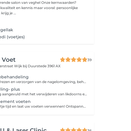
lon van veghel Onze kernwaarden?
en kennis maar vooral: persoonlijke
rijg je ...
gellak
edi (voetjes)
 Voet
39
terstraat
Wijk bij Duurstede 3961 AX
rebehandeling
Nagels knippen, frezen en verzorgen van de nagelomgeving, behandelen van ingegroeide nagels of schimmelnagels, eelt verwijderen. Insmeren met voetcreme.
ing- plus
Basisbehandeling aangevuld met het verwijderen van likdoorns en/ of het behandelen van kloven.
gement voeten
Pak een klein uurtje tijd en laat uw voeten verwennen! Ontspannen voetbad, voetscrub, voeten masker, uitgebreide voetmassage.
 & Laser Clinic
36