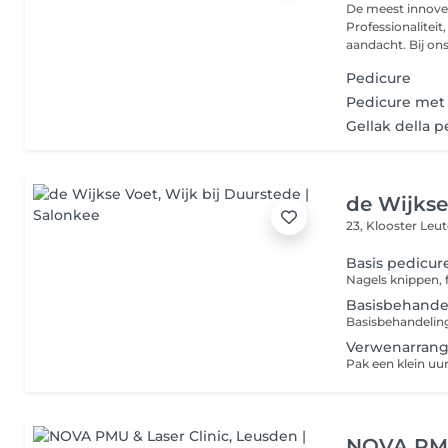
De meest innoverende sa
Professionaliteit, kwaliteit 
aandacht. Bij ons k
Pedicure
Pedicure met 
Gellak della p
de Wijkse
23, Klooster Leu
Basis pedicu
Basisbehandel
Verwenarran
NOVA PMU