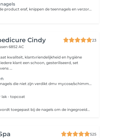
nnagels
Wij halen het oude product eraf, knippen de teennagels en verzorgen de nagelriem omgeving. Vervolgens brengen wij weer een gellaque aan. Je kan kiezen uit meer dat 100 kleuren!
pedicure Cindy
23
ssen 6852 AC
staat kwaliteit, klantvriendelijkheid en hygiëne
 iedere klant een schoon, gesteriliseerd, set
ens ...
en
Het knippen van nagels die niet zijn verdikt dmv mycose/schimmel
n
r lak - topcoat
De nagelbeugel wordt toegepast bij de nagels om de ingegroeide nagel uit de huid te begeleiden en te verhelpen of om ingroei te voorkomen.
 Spa
525