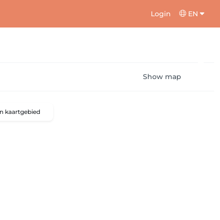
Login
EN
Show map
n kaartgebied