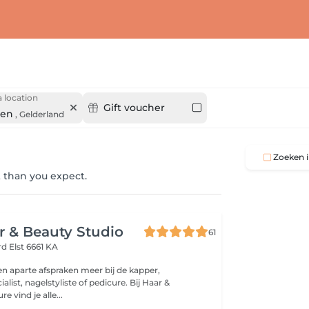
 location
Gift voucher
gen
,
Gelderland
Zoeken i
 than you expect.
ir & Beauty Studio
61
ord
Elst 6661 KA
en aparte afspraken meer bij de kapper,
list, nagelstyliste of pedicure. Bij Haar &
e vind je alle...