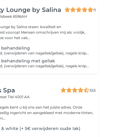
y Lounge by Salina
11
ilsbeek 6596AH
unge by Salina staan: kwaliteit en
eid voorop! Mensen omschrijven mij als: vrolijk,
ie voor het vak...
e behandeling
Warm voeten bad, (verwijderen van nagellak/gellak), nagels knippen, nagels in model vijlen, verzorgen van de nagelriemen, het exfoliëren en hydrateren van de voeten en eindigen met een voedende crème.
e behandeling met gellak
Warm voeten bad, (verwijderen van nagellak/gellak), nagels knippen, nagels in model vijlen, verzorgen van de nagelriemen, het exfoliëren en hydrateren van de voeten, een voedende crème en eindigen met een gellak kleur naar keuze.
s Spa
355
raat
Tiel 4001 AA
gels bent u bij ons aan het juiste adres. Onze
ezellig ingericht en aangekleed met moderne tinten,
m...
 & white (+ 5€ verwijderen oude lak)