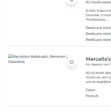
9D, Raadhuisple
B Nails & Spa is
Zevenaar. U kunt
*Rubberbase ...
Pedicure min
Pedicure mini
Pedicure stan
Marcella's
54, Meester va
Bij mij draait all
manicure, een un
aan de dagelijkse.
Color
French