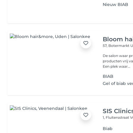
Nieuw BIAB
Bloom ha
57, Botermarkt
U
De salon waar pro
producten vrij va
Een plek waar...
BIAB
Gel of biab v
SIS Clinic
1, Fluitersstraat
V
Biab