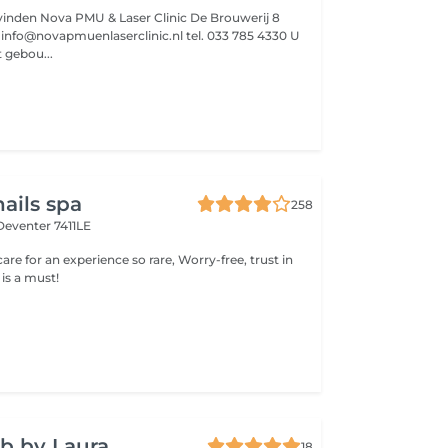
 vinden Nova PMU & Laser Clinic De Brouwerij 8
U
 gebou...
ails spa
258
Deventer 7411LE
care for an experience so rare, Worry-free, trust in
 is a must!
b by Laura
18