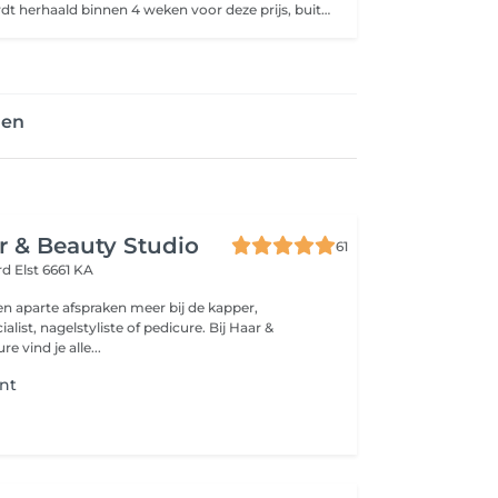
Behandeling wordt herhaald binnen 4 weken voor deze prijs, buiten deze termijn komen extra kosten *5weken +€10,-* 6weken +€14. Heb je nog Gellak/BIAB/Acryl of andere product gezet door andere salon, boek dan verwijderen+ je gewenste behandeling bij ons. Manicure behandeling met elektrische frees voor de perfecte manicure, aan het einde worden de nagels/handen verzorgd met handcrème/nagelriemolie(van Dadi'óil). Wij gebruiken bij elke klant een nieuwe vijl (i.v.m. hygiëne).
gen
ir & Beauty Studio
61
ord
Elst 6661 KA
en aparte afspraken meer bij de kapper,
list, nagelstyliste of pedicure. Bij Haar &
e vind je alle...
nt