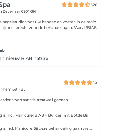
 Spa
526
in
Zevenaar 6901 GN
 de nagelstudio voor uw handen en voeten in de regio
 bij ons terecht voor de behandelingen: *Acryl *BIAB
lak
en nieuw BIAB naturel
s
20
rnhem 6811 BL
orden voortaan via treatwell gedaan
Deze behandeling is Incl. Manicure! BIAB = Builder In A Bottle Bij deze behandeling doen we een flexibele gel op de natuurlijke nagel. Hierbij wordt de nagel niet verlengt LET OP! Heb je nog oud product op van een andere salon? boek dan oud product verwijderen erbij! BeauNails werkt niet op product van andere salons
Deze behandeling is incl. Manicure Bij deze behandeling gaan we de nagels opvullen. Ik werk alleen op werk dat door BeauNails is gedaan, heb je nog nagels op van een andere salon? Kies dan de dienst oud product verwijderen en nieuwe set <3