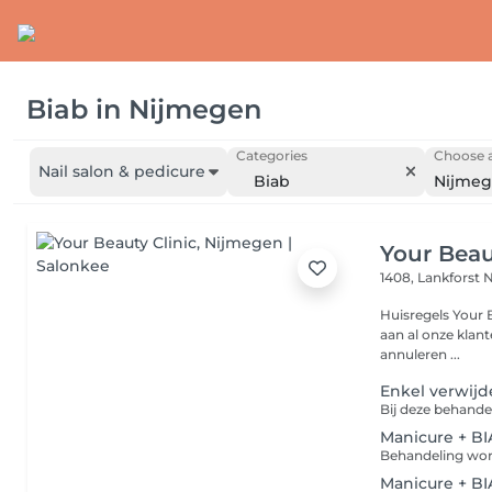
Biab
in
Nijmegen
Categories
Choose a
Nail salon & pedicure
Biab
Nijme
Your Beau
1408, Lankforst
N
Huisregels Your Beauty Clinic Om de b
aan al onze klanten,
annuleren ...
Enkel verwijd
Manicure + BI
Manicure + BI