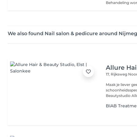
We also found Nail salon & pedicure around Nijme
Allure Ha
17, Rijksweg No
Maak je liever ge
schoonheidsspecia
Beautystudio Allur
BIAB Treatme