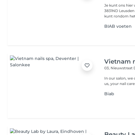
Je kunt ons hier
3831ND Leusden info@novapmuenlaserclinic.nl tel. 033 785 4330 
kunt rondom het
BIAB voeten
Vietnam n
03, Nieuwstraat
In our salon, we 
us, your nail care
Biab
Beauty La