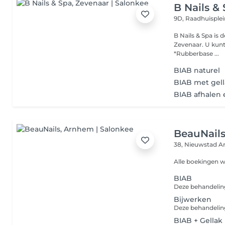
B Nails &
9D, Raadhuisple
B Nails & Spa is
Zevenaar. U kunt
*Rubberbase ...
BIAB naturel
BIAB met gel
BIAB afhalen 
BeauNail
38, Nieuwstad
A
Alle boekingen w
BIAB
Bijwerken
BIAB + Gellak