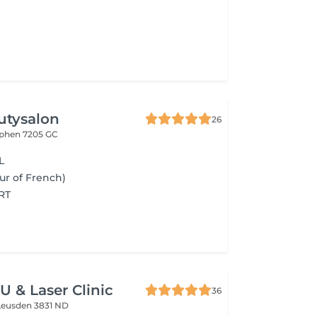
utysalon
26
phen 7205 GC
L
eur of French)
RT
 & Laser Clinic
36
Leusden 3831 ND