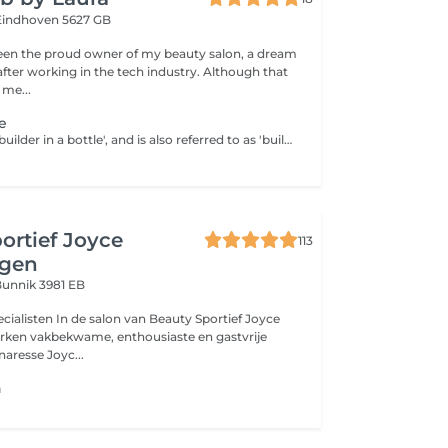
Eindhoven 5627 GB
 been the proud owner of my beauty salon, a dream
fter working in the tech industry. Although that
 me...
e
BIAB stands for 'builder in a bottle', and is also referred to as 'builder gels' which gives your nails strength and protects them from breaking. Biab doesn't contain silicones or parabens, it's safe for customers with allergies. It's VEGAN, very good and safe for natural nails. Biab natural stands for natural colors from Biab color collection like pinks, milky colors and nudes.
ortief Joyce
113
ngen
unnik 3981 EB
alisten In de salon van Beauty Sportief Joyce
rken vakbekwame, enthousiaste en gastvrije
naresse Joyc...
n