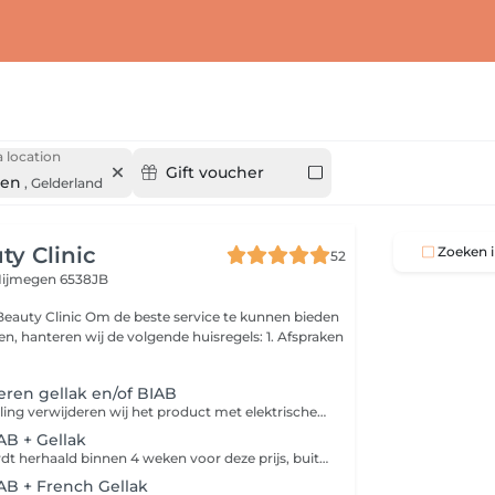
 location
Gift voucher
gen
,
Gelderland
ty Clinic
Zoeken i
52
ijmegen 6538JB
este service te kunnen bieden
 hanteren wij de volgende huisregels: 1. Afspraken
eren gellak en/of BIAB
Bij deze behandeling verwijderen wij het product met elektrische frees en vijlen de nagels in gewenste vorm. Hierna verzorgen wij de nagels en handen met handcrème/nagelriemolie (van Dadi'óil)
AB + Gellak
Behandeling wordt herhaald binnen 4 weken voor deze prijs, buiten deze termijn komen extra kosten *5weken +€10,-* 6weken +€14. Heb je nog Gellak/BIAB/Acryl of andere product gezet door andere salon, boek dan verwijderen+ je gewenste behandeling bij ons. Manicure behandeling met elektrische frees voor de perfecte manicure, aan het einde worden de nagels/handen verzorgd met handcrème/nagelriemolie(van Dadi'óil). Wij gebruiken bij elke klant een nieuwe vijl (i.v.m. hygiëne).
AB + French Gellak