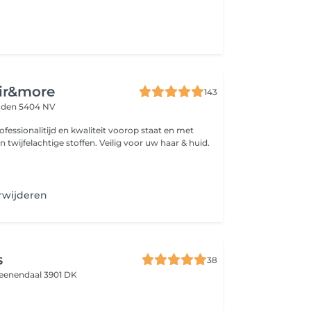
ir&more
143
den 5404 NV
fessionalitijd en kwaliteit voorop staat en met
n twijfelachtige stoffen. Veilig voor uw haar & huid.
erwijderen
s
38
eenendaal 3901 DK