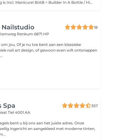
Deze behandeling is Incl. Manicure! BIAB = Builder In A Bottle / Hierbij wordt de nagel niet verlengt Bij deze behandeling doen we een flexibele gel op de natuurlijke nagel en kan je kiezen voor een leuk gel kleurtje. Wil je er nail art bij dan moet je dat nog extra erbij boeken <3 LET OP! Heb je nog oud product op van een andere salon? boek dan oud product verwijderen erbij! BeauNails werkt niet op product van andere salons
 Nailstudio
18
n Damweg
Renkum 6871 HP
es om jou. Of je nu toe bent aan een klassieke
iek nail art design, of gewoon even wilt ontsnappen
..
s Spa
357
raat
Tiel 4001 AA
gels bent u bij ons aan het juiste adres. Onze
ezellig ingericht en aangekleed met moderne tinten,
m...