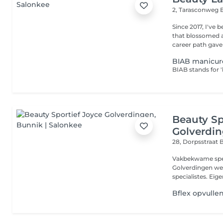
2, Tarasconweg
Since 2017, I've
that blossomed a
career path gave
BIAB manicur
Beauty Sp
Golverdi
28, Dorpsstraat
B
Vakbekwame speci
Golverdingen we
specialistes. Eige
Bflex opvulle