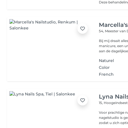
Marcella's
54, Meester va
Bij mij draait all
manicure, een un
aan de dagelijkse.
Naturel
Color
French
Lyna Nail
15, Hoogeindsest
Voor prachtige na
nagelstudio is g
zodat u zich opti