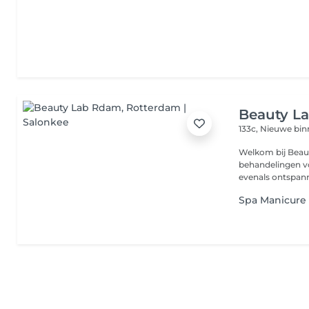
Beauty L
133c, Nieuwe b
Welkom bij Beau
behandelingen v
evenals ontspan
Spa Manicure