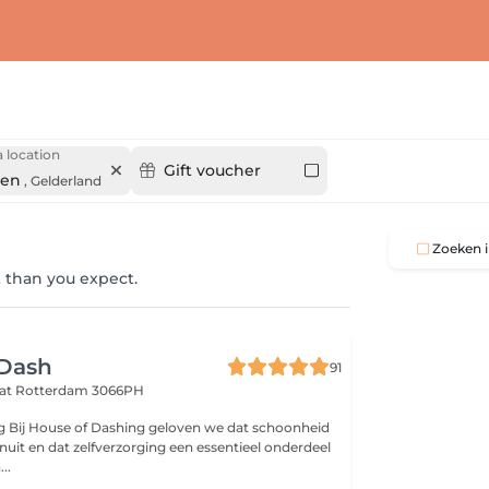
 location
Gift voucher
gen
,
Gelderland
Zoeken i
 than you expect.
 Dash
91
aat
Rotterdam 3066PH
g Bij House of Dashing geloven we dat schoonheid
nuit en dat zelfverzorging een essentieel onderdeel
..