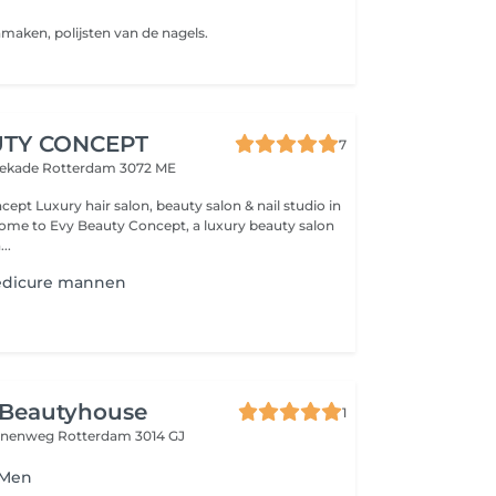
aken, polijsten van de nagels.
UTY CONCEPT
7
atekade
Rotterdam 3072 ME
 & nail studio in
..
edicure mannen
 Beautyhouse
1
innenweg
Rotterdam 3014 GJ
 Men