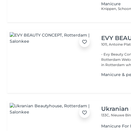
Manicure
Knippen, Schoonm
EVY BEA
1011, Antoine Pl
- Evy Beauty Concept Luxury hair salon, beauty salon
Rotterdam Welcome to Evy Beauty Concept, a luxury beauty salon
in Rotterdam wh.
Manicure & p
Ukranian
133C, Nieuwe B
Manicure For