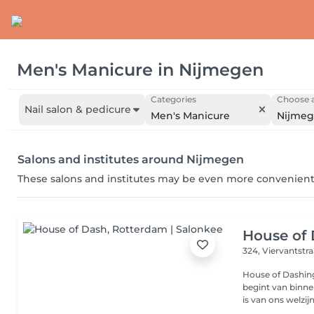
Men's Manicure
in
Nijmegen
Categories
Choose a
Nail salon & pedicure
Men's Manicure
Nijme
Salons and institutes around Nijmegen
These salons and institutes may be even more convenient
House of
324, Viervantstr
House of Dashin
begint van binne
is van ons welzijn.