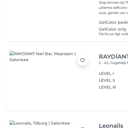
Stap binnen bij T
ultieme selfcare
luxe, geniet van d
GelColor pedi
GelColor only
RAYDÍANT
2 - A2, Gageldijk
LEVEL I
LEVEL II
LEVEL III
Leonails