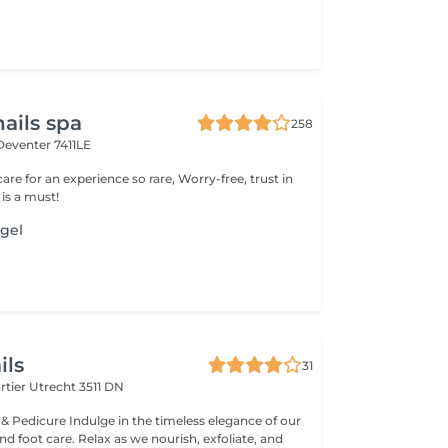
ails spa
258
Deventer 7411LE
care for an experience so rare, Worry-free, trust in
 is a must!
agel
ils
31
rtier
Utrecht 3511 DN
 & Pedicure Indulge in the timeless elegance of our
d foot care. Relax as we nourish, exfoliate, and