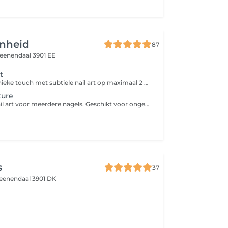
nheid
87
eenendaal 3901 EE
t
Geef je set een unieke touch met subtiele nail art op maximaal 2 nagels. Denk aan fijne details, Chrome, glitter, stickers of een eenvoudig design. Deze behandeling is een aanvulling op een nagelbehandeling.
ture
Uitgebreidere Nail art voor meerdere nagels. Geschikt voor ongeveer 2 tot 4 nagels met meer detail, combinaties ven effecten of creatieve designs. Deze behandeling wordt bijgeboekt naast een nagelbehandeling.
s
37
eenendaal 3901 DK