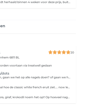
Behandeling wordt herhaald binnen 4 weken voor deze prijs, buiten deze termijn komen extra kosten *5weken +€10,-* 6weken +€14. Heb je nog Gellak/BIAB/Acryl of andere product gezet door andere salon, boek dan verwijderen+ je gewenste behandeling bij ons. Manicure behandeling met elektrische frees voor de perfecte manicure, aan het einde worden de nagels/handen verzorgd met handcrème/nagelriemolie(van Dadi'óil). Wij gebruiken bij elke klant een nieuwe vijl (i.v.m. hygiëne). a kosten +€10,-
gen
s
20
rnhem 6811 BL
orden voortaan via treatwell gedaan
s/dots
De Classic French, gaan we het op alle nagels doen? of gaan we het combineren met andere nail art? komt er meer nail art bij vergeet dan niet deze extra te boeken<3 Let op! chrome french valt onder level 2 nail art, boek de chrome nog extra erbij , deze vind je bij categorie nail art level 2
We weten allemaal hoe de classic white french eruit ziet.... now lets spice it up a bit more French in verschillende kleuren, een dubbele french, alle nagels een andere kleur french... noem het maar op!! selecteer op hoeveel vingers we het gaan doen<3
Tijger, panter, zebra, giraf, krokodil noem het op!! Op hoeveel nagels durf jij het aan?