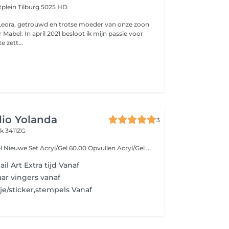
atplein
Tilburg 5025 HD
Leora, getrouwd en trotse moeder van onze zoon
abel. In april 2021 besloot ik mijn passie voor
e zett...
io Yolanda
3
k 3411ZG
Prijslijst Acryl/ Gel Nieuwe Set Acryl/Gel 60.00 Opvullen Acryl/Gel ...
il Art Extra tijd Vanaf
aar vingers vanaf
tje/sticker,stempels Vanaf