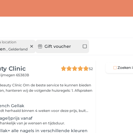
 location
Gift voucher
gen
,
Gelderland
ty Clinic
Zoeken i
52
ijmegen 6538JB
este service te kunnen bieden
 hanteren wij de volgende huisregels: 1. Afspraken
ench Gellak
Behandeling wordt herhaald binnen 4 weken voor deze prijs, buiten deze termijn komen extra kosten *5weken +€10,-* 6weken +€14. Heb je nog Gellak/BIAB/Acryl of andere product gezet door andere salon, boek dan verwijderen+ je gewenste behandeling bij ons. Manicure behandeling met elektrische frees voor de perfecte manicure, aan het einde worden de nagels/handen verzorgd met handcrème/nagelriemolie(van Dadi'óil). Wij gebruiken bij elke klant een nieuwe vijl (i.v.m. hygiëne).
nagel)prijs vanaf
afhankelijk van je wensen en tijdsduur.
lak+ alle nagels in verschillende kleuren