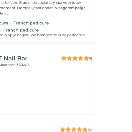
he Selfcare Studio: de social city spa voor jouw
-moment. Dompel jezelf onder in laagdrempelige
e o...
cure + French pedicure
 + French pedicure
De focus ligt volledig op je nagels. We brengen ze in de perfecte shape en verzorgen de nagelriemen. Daarna brengen we een gel polish en french manicure aan in je favoriete kleur
 Nail Bar
19
Maarssen 3602AL
20