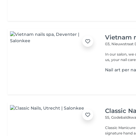
Vietnam n
03, Nieuwstraat
In our salon, we 
us, your nail care
Nail art per n
Classic Na
55, Godebaldkwa
Classic Manicure
signature hand an