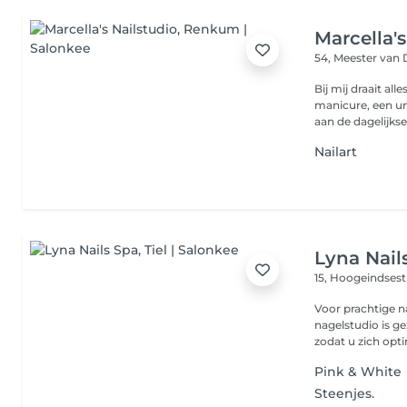
Marcella's
54, Meester va
Bij mij draait all
manicure, een un
aan de dagelijkse.
Nailart
Lyna Nail
15, Hoogeindsest
Voor prachtige na
nagelstudio is g
zodat u zich opti
Pink & White
Steenjes.