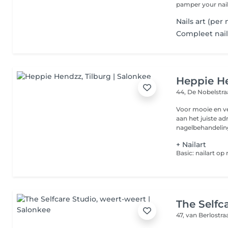
pamper your nail.
Nails art (per 
Compleet nail 
Heppie H
44, De Nobelstr
Voor mooie en ve
aan het juiste ad
nagelbehandeling
+ Nailart
The Selfc
47, van Berlostra