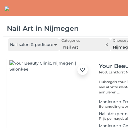
Nail Art
in
Nijmegen
Categories
Choose a
Nail salon & pedicure
Nail Art
Nijme
Your Beau
1408, Lankforst
N
Huisregels Your Beauty Clinic Om de b
aan al onze klanten,
annuleren ...
Manicure + Fr
Nail Art (per 
Prijs per nagel, 
Manicure + Gel