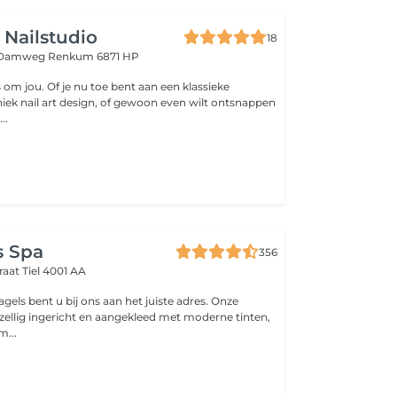
 Nailstudio
18
n Damweg
Renkum 6871 HP
es om jou. Of je nu toe bent aan een klassieke
iek nail art design, of gewoon even wilt ontsnappen
..
s Spa
356
raat
Tiel 4001 AA
gels bent u bij ons aan het juiste adres. Onze
ezellig ingericht en aangekleed met moderne tinten,
m...