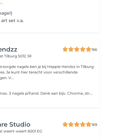
..
nagel)
art set v.a.
endzz
166
aat
Tilburg 5012 JR
rzorgde nagels ben je bij Heppie Hendzz in Tilburg
res. Je kunt hier terecht voor verschillende
en. V...
Basic: nailart op max. 3 nagels p/hand. Denk aan bijv. Chrome, streepjes, stempels, enz. Advanced: nailart op alle nagels. Bijv. Handgeschilderde bloemen, meed complexe designs.
are Studio
169
at
weert-weert 6001 EG