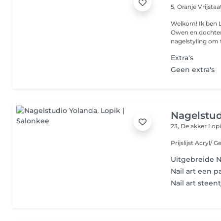
5, Oranje Vrijsta
Welkom! Ik ben 
Owen en dochter M
nagelstyling om t
Extra's
Geen extra's
Nagelstud
23, De akker
Lopi
Uitgebreide Na
Nail art een p
Nail art steen