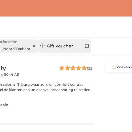
a location
Gift voucher
g
,
Noord-Brabant
ty
Zoeken i
122
urg 5044 AS
n salon in Tilburg waar zorg en comfort centraal
el de klanten een unieke wellnesservaring te bieden.
asie