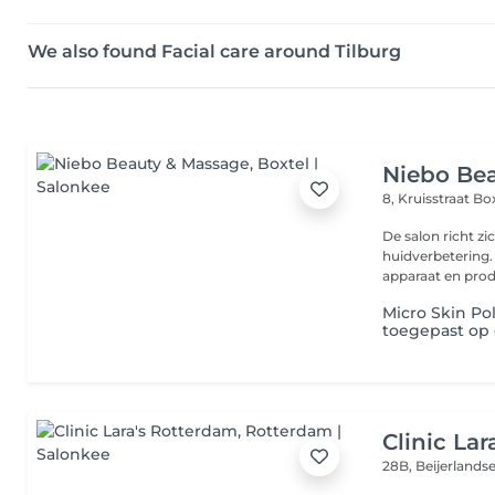
We also found Facial care around Tilburg
Niebo Be
8, Kruisstraat
Bo
De salon richt z
huidverbetering
apparaat en prod
Micro Skin Po
toegepast op 
Clinic La
28B, Beijerlands