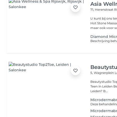
Asia Well
71, Herenstraat
R
U kunt bij ons t
Hot Stone Massa
maar ook voor sc
Diamond Micr
Beautyst
5, Wagnerplein
L
Beautystudio Top 2 Toe Specialist in Uiterlijke v
Teen in Leiden Ben je op zoek naar professionele huidverbetering in
Leiden? B...
Microdermabra
Microdermabra