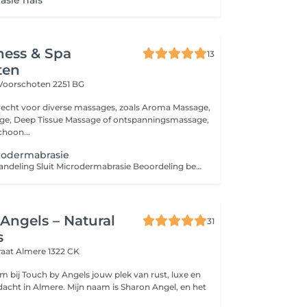
sie hals
ness & Spa
13
ten
Voorschoten 2251 BG
erecht voor diverse massages, zoals Aroma Massage,
ge, Deep Tissue Massage of ontspanningsmassage,
hoon...
odermabrasie
Beschrijving behandeling Sluit Microdermabrasie Beoordeling behandeling 5,0 1 review Toon 1 reviews van deze behandeling... Over deze behandeling Microdermabrasie is een intensieve peeling die zorgt voor een gladdere en egalere huid. Met behulp van een apparaatje dat microkristallen op de huid blaast en meteen weer opzuigt, wordt als het ware een laagje van de huid afgeschaafd. Hierdoor wordt de huid niet alleen grondig gereinigd en ontdaan van dode huidcellen, maar worden ook de doorbloeding en celvernieuwing gestimuleerd. Deze behandeling bestaat uit: Huidanalyse Reinigen Stomen Diepte reiniging Diamant peeling Epileren Bindweefsel massage Alginate + vitamin C + masker Verzorgende crème en zonnecrème Ampul serum met ultrasoon (opent de poriën zodat de producten goed in de huid kunnen trekken)
Angels – Natural
31
s
raat
Almere 1322 CK
Mijn naam is Sharon Angel, en het