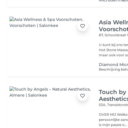
Microdermabra
Asia Well
Voorscho
87, Schoolstraat
U kunt bij ons t
Hot Stone Massa
maar ook voor sc
Diamond Micr
Touch by 
Aesthetic
53A, Transistorst
OVER MIJ Welkom bij Touch by Angels jouw plek van rust, luxe en
persoonlijke aandacht in Almere. 
is mijn passie o...