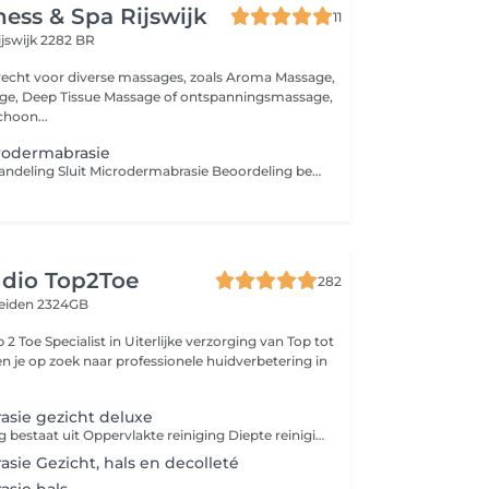
ness & Spa Rijswijk
11
ijswijk 2282 BR
erecht voor diverse massages, zoals Aroma Massage,
ge, Deep Tissue Massage of ontspanningsmassage,
hoon...
odermabrasie
Beschrijving behandeling Sluit Microdermabrasie Beoordeling behandeling 5,0 1 review Toon 1 reviews van deze behandeling... Over deze behandeling Microdermabrasie is een intensieve peeling die zorgt voor een gladdere en egalere huid. Met behulp van een apparaatje dat microkristallen op de huid blaast en meteen weer opzuigt, wordt als het ware een laagje van de huid afgeschaafd. Hierdoor wordt de huid niet alleen grondig gereinigd en ontdaan van dode huidcellen, maar worden ook de doorbloeding en celvernieuwing gestimuleerd. Deze behandeling bestaat uit: Huidanalyse Reinigen Stomen Diepte reiniging Diamant peeling Epileren Bindweefsel massage Alginate + vitamin C + masker Verzorgende crème en zonnecrème Ampul serum met ultrasoon (opent de poriën zodat de producten goed in de huid kunnen trekken)
udio Top2Toe
282
eiden 2324GB
erzorging van Top tot
sie gezicht deluxe
Deze behandeling bestaat uit Oppervlakte reiniging Diepte reiniging (verwijderen onzuiverheden) Microdermabrasie 15 min Alginaat masker Dagverzorging
sie Gezicht, hals en decolleté