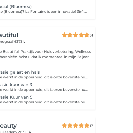
acial (Bloomea)
Wat is La Fontaine (Bloomea)? La Fontaine is een innovatief 3in1 huid resurfacingapparaat dat is ontworpen om huidvernieuwing te stimuleren via drie gecombineerde technologieën: macro-exfoliatie, microvibratie en rode lichttherapie (633nm) Oorspronkelijk werd dit apparaat ontwikkeld voor het behandelen van postoperatieve littekens, maar inmiddels is het doorontwikkeld voor breed gebruik bij esthetische behandelingen Hoe werkt de behandeling? Macro-exfoliatie (mechanische peeling): zachte, gecontroleerde verwijdering van dode huidcellen om de huidtextuur te egaliseren en teint te verbeteren Microvibratie massage: stimuleert collageen- en elastine productie in de diepere huidlagen, wat bijdraagt aan versteviging en verjonging Lichttherapie (LED 633nm): ondersteunt regeneratie en verkoeling, en versnelt het huidherstel proces Voor wie en welke huidproblemen? La Fontaine is geschikt voor: Alle huidtypes en phototypen, van jong tot oud (1898 jaar) Behandeling van diverse huidproblemen, waaronder: Fijne lijnen en rimpels Pigmentvlekken Acne- en chirurgische littekens Striemen (striae) Grove poriën en doffe huid Vermoeide of gedehydrateerde huid Resultaten en effectiviteit Na de eerste sessie merk je vaak al een stralendere, zachtere en gladdere huid Na een kuur van 4 tot 6 sessies binnen enkele weken kunnen zichtbare resultaten sterker worden: verbetering van teint, vermindering van pigmentvlekken, littekens en verstrakking van de huid Onafhankelijk onderzoek toont een toename van circa 4% elastine in de huid na vier behandelingen, met versterking van de dermisstructuur
autiful
31
ndgraaf 6373lv
e Beautiful, Praktijk voor Huidverbetering, Wellness
 momenteel in mijn 2e jaar
sie gelaat en hals
Microdermabrasie werkt in de opperhuid, dit is onze bovenste huidlaag. Doordat de dode huidcellen verwijdert zijn is de huid nu beter in staat om werkstoffen op te nemen waardoor deze meer effect hebben in de huid. De huid krijgt tevens een betere doorbloeding en stimuleert de aanmaak van nieuwe cellen. Ook worden de poriën minder grof en kunnen pigmentvlekjes en fijne rimpeltjes vervagen. De huid zal na de microdermabrasie behandeling veel gladder aanvoelen en er egaler en mooier uitzien.
sie kuur van 3
Microdermabrasie werkt in de opperhuid, dit is onze bovenste huidlaag. Doordat de dode huidcellen verwijdert zijn is de huid nu beter in staat om werkstoffen op te nemen waardoor deze meer effect hebben in de huid. De huid krijgt tevens een betere doorbloeding en stimuleert de aanmaak van nieuwe cellen. Ook worden de poriën minder grof en kunnen pigmentvlekjes en fijne rimpeltjes vervagen. De huid zal na de microdermabrasie behandeling veel gladder aanvoelen en er egaler en mooier uitzien.
sie Kuur van 5
Microdermabrasie werkt in de opperhuid, dit is onze bovenste huidlaag. Doordat de dode huidcellen verwijdert zijn is de huid nu beter in staat om werkstoffen op te nemen waardoor deze meer effect hebben in de huid. De huid krijgt tevens een betere doorbloeding en stimuleert de aanmaak van nieuwe cellen. Ook worden de poriën minder grof en kunnen pigmentvlekjes en fijne rimpeltjes vervagen. De huid zal na de microdermabrasie behandeling veel gladder aanvoelen en er egaler en mooier uitzien.
eauty
17
g
Haarlem 2031 ER