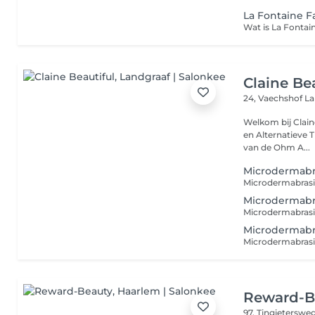
La Fontaine F
Claine Be
24, Vaechshof
La
Welkom bij Clain
en Alternatieve Therapieën. Wist u dat ik
van de Ohm A...
Microdermabra
Microdermabra
Microdermabra
Reward-B
97, Tingieterswe