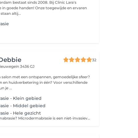
terdam bestaat sinds 2008. Bij Clinic Lara's
e in goede handen! Onze toegewijde en ervaren
taan altij...
asie
 Debbie
32
ieuwegein 3436 GJ
n salon met een ontspannen, gemoedelijke sfeer?
n en huidverbetering in één? Voor verschillende
 je ...
sie - Klein gebied
sie - Middel gebied
sie - Hele gezicht
Wat is microdermabrasie? Microdermabrasie is een niet-invasieve exfoliërende behandeling waarbij een apparaat met een diamantkop gebruikt wordt om de bovenste laag van de huid (de dode huidcellen) voorzichtig te verwijderen. Dit stimuleert de aanmaak van nieuwe huidcellen en collageenproductie. Werkt microdermabrasie tegen rimpels? Ja, maar met beperkingen. Microdermabrasie kan: -Fijne lijntjes (zoals kraaienpootjes of lijntjes rond de mond) verminderen -De huid gladder, egaler en frisser laten ogen -De opname van huidverzorgingsproducten verbeteren -De aanmaak van collageen stimuleren, wat op lange termijn helpt bij huidversteviging Maar: -Diepere rimpels of verlies van volume (zoals bij nasolabiale plooien) kunnen niet effectief worden behandeld met microdermabrasie -Het effect is tijdelijk en vereist meerdere behandelingen -Resultaten zijn subtieler dan bij bv. laserbehandelingen, fillers of botox Behandeling: - Reinigen - Dieptereiniging - Onzuiverheden verwijderen - Microdermabrasie - Massage Gelaat en Decolleté - Masker - Serum - Dag-/nachtverzorging