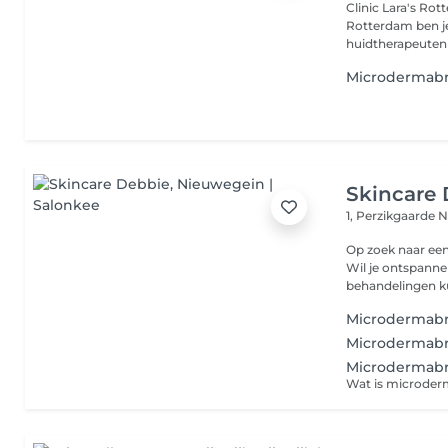
Clinic Lara's Rot
Rotterdam ben j
huidtherapeuten s
Microdermabr
Skincare
1, Perzikgaarde
N
Op zoek naar ee
Wil je ontspanne
behandelingen kun
Microdermabra
Microdermabra
Microdermabra