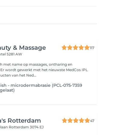
auty & Massage
117
xtel 5281 AW
ich met name op massages, ontharing en
. Er wordt gewerkt met het nieuwste MedCos IPL
ucten van het Ned...
lish - microdermabrasie (PCL-075-7359
gelaat)
ra's Rotterdam
47
elaan
Rotterdam 3074 EJ