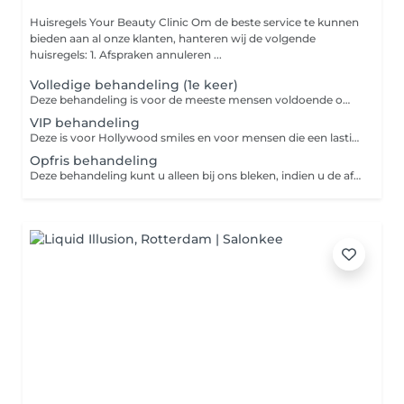
Huisregels Your Beauty Clinic Om de beste service te kunnen
bieden aan al onze klanten, hanteren wij de volgende
huisregels: 1. Afspraken annuleren ...
Volledige behandeling (1e keer)
Deze behandeling is voor de meeste mensen voldoende om de meeste verkleuring te laten verdwijnen. 3x15 minuten inclusief intake.
VIP behandeling
Deze is voor Hollywood smiles en voor mensen die een lastiger te bleken gebit hebben. 4x 15 minuten inclusief intake.
Opfris behandeling
Deze behandeling kunt u alleen bij ons bleken, indien u de afgelopen 6 maanden al bij ons geweest bent voor tandenbleken. 1x 20 minuten inclusief intake