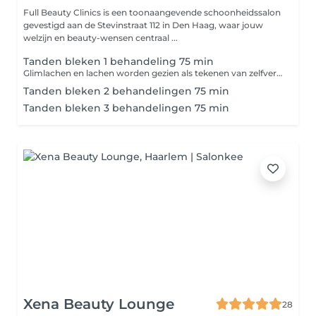
Full Beauty Clinics is een toonaangevende schoonheidssalon
gevestigd aan de Stevinstraat 112 in Den Haag, waar jouw
welzijn en beauty-wensen centraal ...
Tanden bleken 1 behandeling 75 min
Glimlachen en lachen worden gezien als tekenen van zelfverzekerdheid en geluk. Hoe meer we lachen en glimlachen, des te beter we ons voelen. Een zelfverzekerde glimlach is de manier om anderen aan te trekken en om indruk te maken. Voelt u zich wel eens ongemakkelijk door de kleur van uw tanden? Bij Full Beauty Clinics kunnen we uw gebit weer een glans geven door uw tanden te bleken bij ons nieuwe en moderne kliniek.
Tanden bleken 2 behandelingen 75 min
Tanden bleken 3 behandelingen 75 min
Xena Beauty Lounge
28