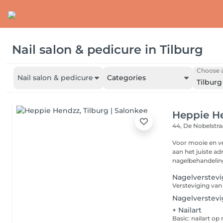
Nail salon & pedicure
in
Tilburg
Choose a
Nail salon & pedicure
Categories
Tilburg
Heppie H
44, De Nobelstr
Voor mooie en ve
aan het juiste ad
nagelbehandeling
Nagelverstevi
Nagelverstevi
+ Nailart