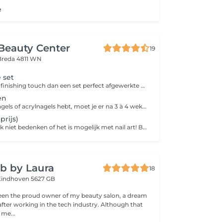
e
Beauty Center
19
Breda 4811 WN
 set
Er is geen betere finishing touch dan een set perfect afgewerkte acrylnagels of gelnagels. Deze kunstnagels van acryl of gel kunnen aangebracht worden met of zonder verlenging van je eigen nagels en in alle denkbare kleuren. Versier je nagels met nail art, glitter, een French manicure of nog iets anders, want alles is mogelijk. Bij een babyboom-effect worden je nagels met twee kleuren gelakt. Het verschil met de French manicure is dat er bij babyboom een geleidelijke overloop van roze naar wit is. Bij een French manicure worden je nagels met een zachte kleur roze gelakt met op de nageluiteinden een elegant, strak en wit randje. De kosten van het verwijderen van een oude set bij het plaatsen van een nieuwe bedragen €7.
en
Wanneer je gelnagels of acrylnagels hebt, moet je er na 3 à 4 weken toch echt aan geloven: je kunstnagels groeien mee met je natuurlijke nagels en er ontstaat uitgroei. Laat je kunstnagels dus op tijd opvullen om de ruimte tussen de nagelriem en je kunstnagel bij te werken en om je nagels weer mooi te krijgen.
prijs)
Je kunt het zo gek niet bedenken of het is mogelijk met nail art! Bovendien is het een makkelijke en betaalbare manier om je look net dat beetje extra te geven. Of je nu voor een opvallende animal print gaat, een zelf ontworpen design of voor een subtiel glittertje, nail art maakt een feestje van je nagels.
b by Laura
18
Eindhoven 5627 GB
 been the proud owner of my beauty salon, a dream
fter working in the tech industry. Although that
 me...