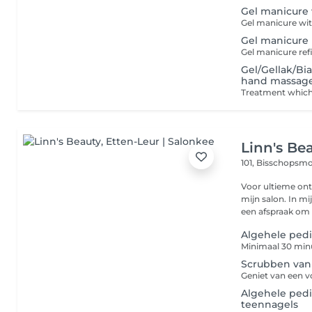
Gel manicure 
Gel manicure r
Gel/Gellak/Bi
hand massag
Linn's Be
101, Bisschopsm
Voor ultieme ont
mijn salon. In m
een afspraak om h
Algehele ped
Scrubben van
Algehele ped
teennagels