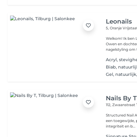
Leonails
5, Oranje Vrijsta
Welkom! Ik ben 
Owen en dochter M
nagelstyling om t
Acryl, stevigh
Biab, natuurlij
Gel, natuurlijk
Nails By T
112, Zwaanstraat
Structured Nail Ar
een toegewijde, p
integriteit en b...
Signature Str