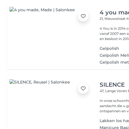
4 you ma
21, Nieuwstraat
M
4 You is in 2014 opge
vanaf 2007 een 
en besloot in 2014
Gelpolish
Gelpolish Mel
Gelpolish met
SILENCE
47, Lange Voren
In onze schoonhei
aandacht die u g
ontspannen en voo
Lakken los ha
Manicure Basi