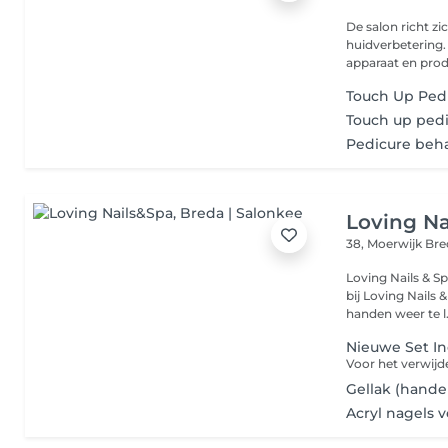
De salon richt z
huidverbetering
apparaat en prod
Touch Up Ped
Touch up pedi
Pedicure beh
Loving Na
38, Moerwijk
Bre
Loving Nails & Sp
bij Loving Nails
handen weer te l.
Nieuwe Set Inc
Gellak (hande
Acryl nagels v