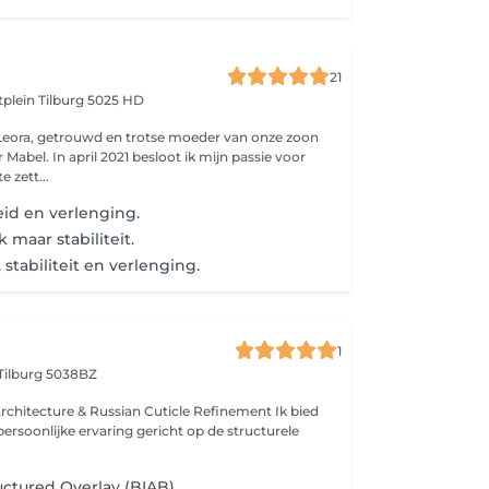
21
atplein
Tilburg 5025 HD
Leora, getrouwd en trotse moeder van onze zoon
abel. In april 2021 besloot ik mijn passie voor
e zett...
eid en verlenging.
k maar stabiliteit.
, stabiliteit en verlenging.
1
Tilburg 5038BZ
chitecture & Russian Cuticle Refinement Ik bied
ersoonlijke ervaring gericht op de structurele
uctured Overlay (BIAB)