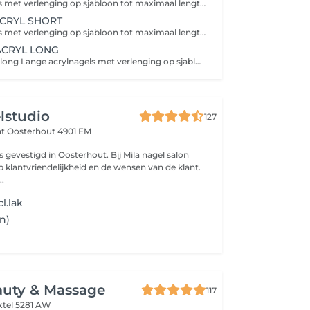
Korte acrylnagels met verlenging op sjabloon tot maximaal lengte 1, voor een verzorgde en natuurlijke look. Extra opties: Babyboom Nailart level one: kleine nailart op 1 nagel per hand Nailart level two: nailart op meerdere nagels per hand of french
CRYL SHORT
Korte acrylnagels met verlenging op sjabloon tot maximaal lengte 1, voor een verzorgde en natuurlijke look. Extra opties: Babyboom Nailart level one: kleine nailart op 1 nagel per hand of French Nailart level two: nailart op meerdere nagels per hand
ACRYL LONG
Nieuwe set acryl long Lange acrylnagels met verlenging op sjabloon tot maximaal lengte 3, voor een elegante en opvallende look. Extra opties: Babyboom Nailart level one: kleine nailart op 1 nagel per hand of French Nailart level two: nailart op meerdere nagels per hand
lstudio
127
at
Oosterhout 4901 EM
is gevestigd in Oosterhout. Bij Mila nagel salon
p klantvriendelijkheid en de wensen van de klant.
..
l.lak
n)
auty & Massage
117
xtel 5281 AW