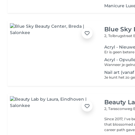
Manicure Lux
Blue Sky 
2, Tolbrugstraat
Acryl - Nieuwe
Acryl - Opvull
Nail art (vanaf 
Beauty La
2, Tarasconweg
Since 2017, I've
that blossomed a
career path gave