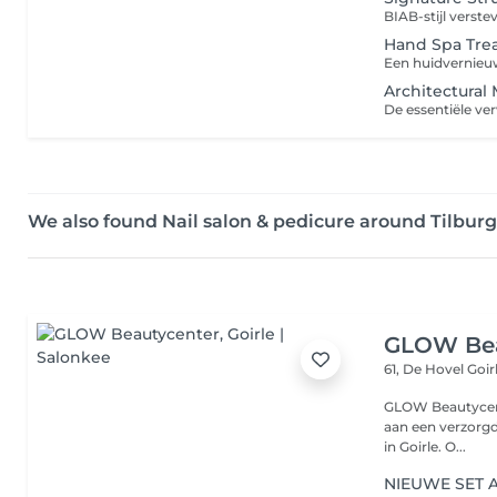
Hand Spa Tre
Architectural 
We also found Nail salon & pedicure around Tilburg
GLOW Bea
61, De Hovel
Goir
GLOW Beautycent
aan een verzorgde en stijlvoll
in Goirle. O...
NIEUWE SET 