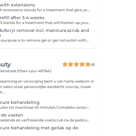
with extensions
Gel manicure with extensions stands for a treatment that give your nails extra length and shape, with a desired color or nail art.
efill after 3-4 weeks
Gel manicure refill stands for a treatment that will freshen up your outgrowing nails including a new design or a color combined with perfect cuticle manicure.**Recommend for outgrowing gel nails which need a fresh up.**
ab/Acryl removal incl. manicure,scrub and
e
Treatment which purpose is to remove gel or gel nail polish without hurting your own natural nail in case if you need to completely get rid of your old nail styling,based on filing off the product and smoothing your natural nail finished with scrub and hand massage.
auty
65
olenstraat
Etten-Leur 4876AJ
spanning en verzorging bent u van harte welkom in
ijn salon staat persoonlijke aandacht voorop, maak
...
icure behandeling.
Minimaal 30 minuten tot maximaal 45 minuten Complete verzorging van de voeten en nagels inclusief verwijderen van eelt en evt makkelijk verwijderbare likdoorn. U kunt uw Algehele Pedicure behandeling uitbreiden met: Voeten scrub (5,-) MethodA opschoning en behandeling van aangedane (verzwakte) schimmel/kalknagels (vanaf 15,-) Compleet wellness arrangement met warm voetenbad & massage van voeten en onderbenen. (€39,95) Een pedicure behandeling duurt 30 tot maximaal 45 minuten. Indien er meer tijd nodig is gaat dit per 10 minuten €12,50
 de voeten
Geniet van een voedende en verfrissende voetscrub na de pedicure behandeling. Met een voetscrub verwijder je oude en dode huidcellen. Deze scrub combineert de verfrissende effecten van orchidee met de voedende kracht van jasmijn en maakt de huid zijdezacht.
icure behandeling met gellak op de