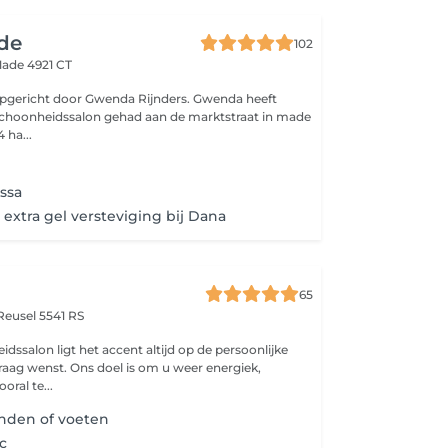
de
102
ade 4921 CT
richt door Gwenda Rijnders. Gwenda heeft
schoonheidssalon gehad aan de marktstraat in made
 ha...
issa
 extra gel versteviging bij Dana
65
Reusel 5541 RS
dssalon ligt het accent altijd op de persoonlijke
raag wenst. Ons doel is om u weer energiek,
ral te...
nden of voeten
c