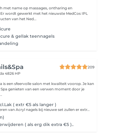
ich met name op massages, ontharing en
. Er wordt gewerkt met het nieuwste MedCos IPL
ucten van het Ned...
icure
cure & gellak teennagels
andeling
ils&Spa
209
da 4826 HP
a is een sfeervolle salon met kwaliteit voorop. Je kan
 & Spa genieten van een verwen moment door je
..
l.Lak ( extr €5 als langer )
Voor het verwijderen van Acryl nagels bij nieuwe set zullen er extra kosten bij komen. van 5,- euro
n)
erwijderen ( als erg dik extra €5 )..