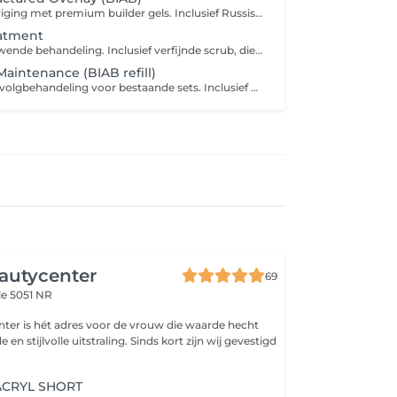
BIAB-stijl versteviging met premium builder gels. Inclusief Russische manicure en een anatomische vormgeving met gecorrigeerde apex voor een vlekkeloze finish. De basisservice omvat een doorzichtige, milky of glinsterende topcoat. BIAB-style reinforcement using premium builder gels. Includes Russian cuticle refinement and an apex-corrected anatomical shape for a flawless finish. The base service includes clear, milky or glitter top coat.
atment
Een huidvernieuwende behandeling. Inclusief verfijnde scrub, diepe massage met premium oliën en ureum-balsem om de huidbarrière te herstellen. An epidermal renewal treatment. Includes a refining scrub, deep-tissue massage with premium oils, and urea-infused balm to repair the skin barrier.
Maintenance (BIAB refill)
De essentiële vervolgbehandeling voor bestaande sets. Inclusief het gecontroleerd uitdunnen van oud materiaal, het verfijnen van uitgroei en het herstellen van de structurele apex voor blijvende veiligheid en schoonheid. De basisservice omvat een doorzichtige, milky of glinsterende topcoat. The essential follow-up for existing sets. Consists of controlled de-bulking of old material, refining outgrowth, and resetting the structural apex for continued safety and beauty. The base service includes clear, milky or glitter top coat.
utycenter
69
le 5051 NR
er is hét adres voor de vrouw die waarde hecht
e uitstraling. Sinds kort zijn wij gevestigd
ACRYL SHORT