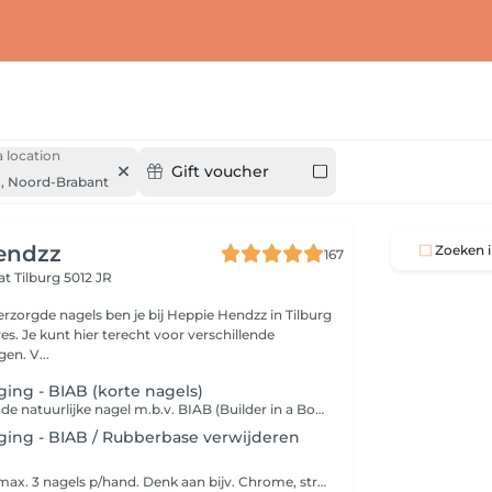
 location
Gift voucher
,
Noord-Brabant
endzz
Zoeken i
167
aat
Tilburg 5012 JR
rzorgde nagels ben je bij Heppie Hendzz in Tilburg
res. Je kunt hier terecht voor verschillende
en. V...
ging - BIAB (korte nagels)
Versteviging van de natuurlijke nagel m.b.v. BIAB (Builder in a Bottle) of Rubberbase. Speciaal voor de dames die extra stevigheid willen, maar niet persé de natuurlijke nagels willen verlengen. BIAB / Rubberbase is het alternatief! Ook aan te raden voor nagelbijters. Deze gel wordt met een kleine bolling aangebracht op de natuurlijke nagel, waarna een gellak kleur naar wens wordt aangebracht. De behandeling wordt afgesloten met nagelriemolie en handlotion.
ging - BIAB / Rubberbase verwijderen
Basic: nailart op max. 3 nagels p/hand. Denk aan bijv. Chrome, streepjes, stempels, enz. Advanced: nailart op alle nagels. Bijv. Handgeschilderde bloemen, meed complexe designs.