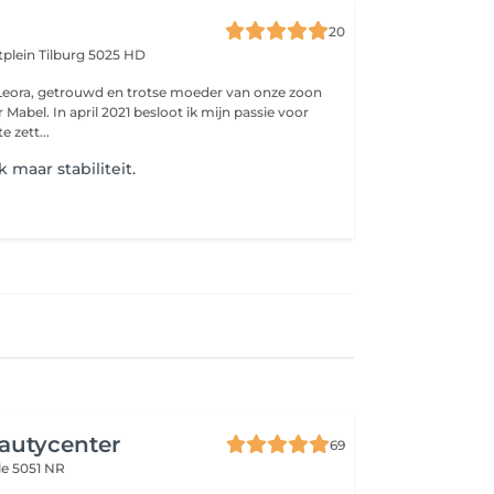
20
atplein
Tilburg 5025 HD
Leora, getrouwd en trotse moeder van onze zoon
abel. In april 2021 besloot ik mijn passie voor
e zett...
k maar stabiliteit.
utycenter
69
le 5051 NR