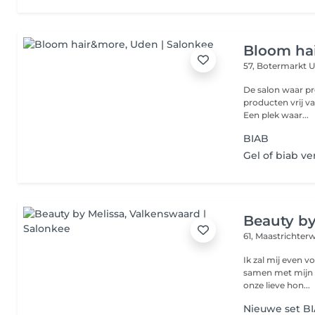
Bloom ha
57, Botermarkt
U
De salon waar pro
producten vrij va
Een plek waar...
BIAB
Gel of biab v
Beauty by
61, Maastrichte
Ik zal mij even v
samen met mijn m
onze lieve hon...
Nieuwe set B