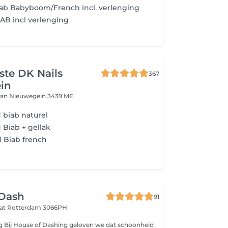
iab Babyboom/French incl. verlenging
AB incl verlenging
iste DK Nails
367
in
aan
Nieuwegein 3439 ME
 biab naturel
 Biab + gellak
 Biab french
 Dash
91
aat
Rotterdam 3066PH
g Bij House of Dashing geloven we dat schoonheid