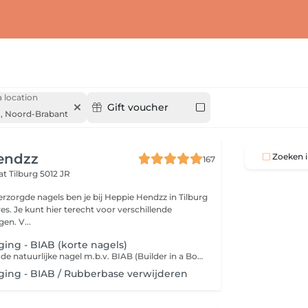
 location
Gift voucher
,
Noord-Brabant
endzz
Zoeken i
167
aat
Tilburg 5012 JR
rzorgde nagels ben je bij Heppie Hendzz in Tilburg
res. Je kunt hier terecht voor verschillende
en. V...
ging - BIAB (korte nagels)
Versteviging van de natuurlijke nagel m.b.v. BIAB (Builder in a Bottle) of Rubberbase. Speciaal voor de dames die extra stevigheid willen, maar niet persé de natuurlijke nagels willen verlengen. BIAB / Rubberbase is het alternatief! Ook aan te raden voor nagelbijters. Deze gel wordt met een kleine bolling aangebracht op de natuurlijke nagel, waarna een gellak kleur naar wens wordt aangebracht. De behandeling wordt afgesloten met nagelriemolie en handlotion.
ging - BIAB / Rubberbase verwijderen