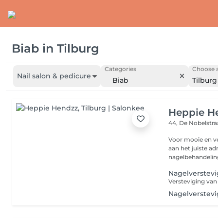
Biab
in
Tilburg
Categories
Choose a
Nail salon & pedicure
Biab
Tilburg
Heppie H
44, De Nobelstr
Voor mooie en ve
aan het juiste ad
nagelbehandeling
Nagelverstevi
Nagelverstevi