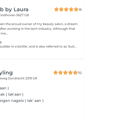
b by Laura
18
Eindhoven 5627 GB
 been the proud owner of my beauty salon, a dream
fter working in the tech industry. Although that
 me...
e
BIAB stands for 'builder in a bottle', and is also referred to as 'builder gels' which gives your nails strength and protects them from breaking. Biab doesn't contain silicones or parabens, it's safe for customers with allergies. It's VEGAN, very good and safe for natural nails. Biab natural stands for natural colors from Biab color collection like pinks, milky colors and nudes.
yling
112
ndweg
Dordrecht 3319 GR
 aan )
ak ( lak'aan )
eigen nagels ( lak' aan )