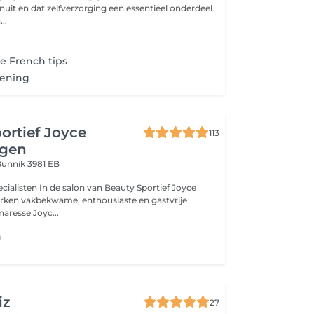
nuit en dat zelfverzorging een essentieel onderdeel
..
e French tips
lening
ortief Joyce
113
ngen
unnik 3981 EB
alisten In de salon van Beauty Sportief Joyce
rken vakbekwame, enthousiaste en gastvrije
naresse Joyc...
n
iz
27