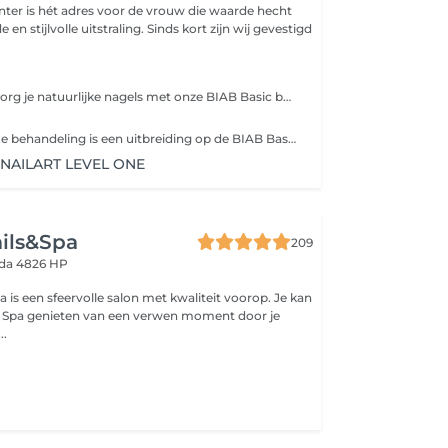
er is hét adres voor de vrouw die waarde hecht
e uitstraling. Sinds kort zijn wij gevestigd
Verstevig en verzorg je natuurlijke nagels met onze BIAB Basic behandeling inclusief manicure. Kies uit maar liefst 100 BIAB-kleuren voor een verzorgde en langdurige look. Inclusief: manicure, nagels vijlen, nagelriemverzorging en BIAB-afwerking.
Onze BIAB Deluxe behandeling is een uitbreiding op de BIAB Basic. Inclusief complete manicure en keuze voor een stijlvolle French manicure of een gelpolish kleur over de BIAB voor een extra luxe afwerking. Perfect voor sterke, verzorgde nagels met een elegante uitstraling.
 NAILART LEVEL ONE
ils&Spa
209
da 4826 HP
a is een sfeervolle salon met kwaliteit voorop. Je kan
 & Spa genieten van een verwen moment door je
..