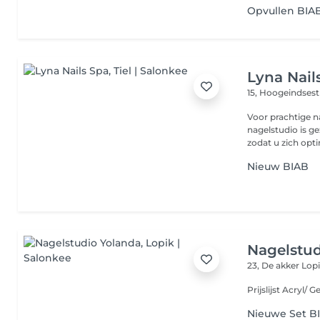
Opvullen BIA
Lyna Nail
15, Hoogeindsest
Voor prachtige na
nagelstudio is g
zodat u zich opti
Nieuw BIAB
Nagelstud
23, De akker
Lopi
Nieuwe Set BI