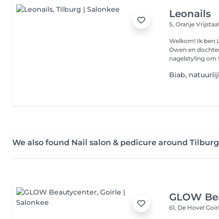
Leonails
5, Oranje Vrijsta
Welkom! Ik ben 
Owen en dochter M
nagelstyling om t
Biab, natuurlij
We also found Nail salon & pedicure around Tilburg
GLOW Bea
61, De Hovel
Goir