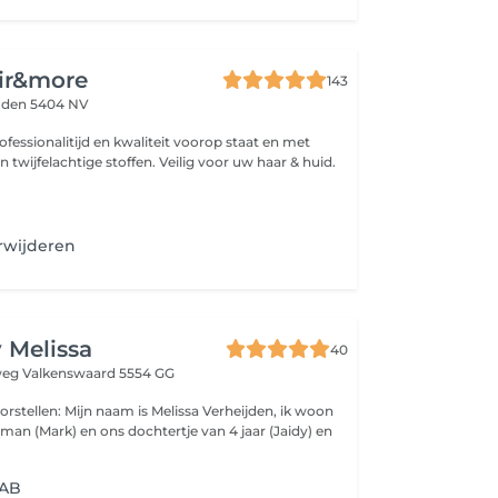
ir&more
143
den 5404 NV
fessionalitijd en kwaliteit voorop staat en met
n twijfelachtige stoffen. Veilig voor uw haar & huid.
erwijderen
 Melissa
40
rweg
Valkenswaard 5554 GG
oorstellen: Mijn naam is Melissa Verheijden, ik woon
an (Mark) en ons dochtertje van 4 jaar (Jaidy) en
IAB