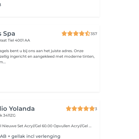
B
s Spa
357
raat
Tiel 4001 AA
gels bent u bij ons aan het juiste adres. Onze
ezellig ingericht en aangekleed met moderne tinten,
m...
io Yolanda
3
k 3411ZG
Prijslijst Acryl/ Gel Nieuwe Set Acryl/Gel 60.00 Opvullen Acryl/Gel ...
AB + gellak incl verlenging