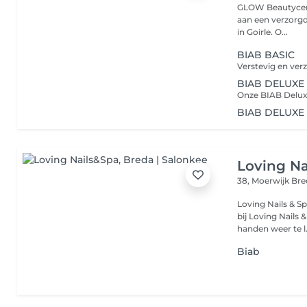
GLOW Beautycent
aan een verzorgde en stijlvoll
in Goirle. O...
BIAB BASIC
BIAB DELUXE
BIAB DELUXE
Loving Na
38, Moerwijk
Bre
Loving Nails & Sp
bij Loving Nails
handen weer te l.
Biab