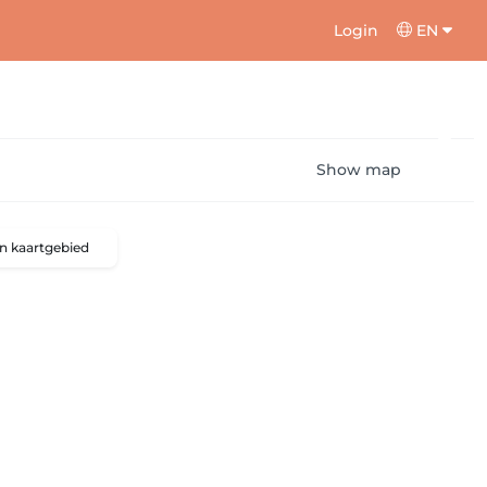
Login
EN
Show map
n kaartgebied