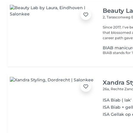
Beauty La
2, Tarasconweg
Since 2017, I've
that blossomed a
career path gave
BIAB manicur
Xandra St
26a, Rechte Za
ISA Biab ( lak'
ISA Biab + gell
ISA Gellak op 