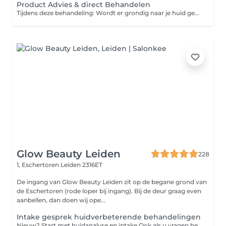
Product Advies & direct Behandelen
Tijdens deze behandeling: Wordt er grondig naar je huid gekeken Krijg je productkennis en welke producten het beste bij je huid type past Behandeling op maat voor kennismaking. Na de behandeling krijg je een behandelboekje mee hoe je huid thuis verder kan verzorgen voor het beste resultaat.
Glow Beauty Leiden
228
1, Eschertoren
Leiden 2316ET
De ingang van Glow Beauty Leiden zit op de begane grond van
de Eschertoren (rode loper bij ingang). Bij de deur graag even
aanbellen, dan doen wij ope...
Intake gesprek huidverbeterende behandelingen
Nieuw? Start met huidanalyse en intake Ook als u vragen heeft over de behandelingen. Ik stel in overleg met u een behandelplan op maat op.