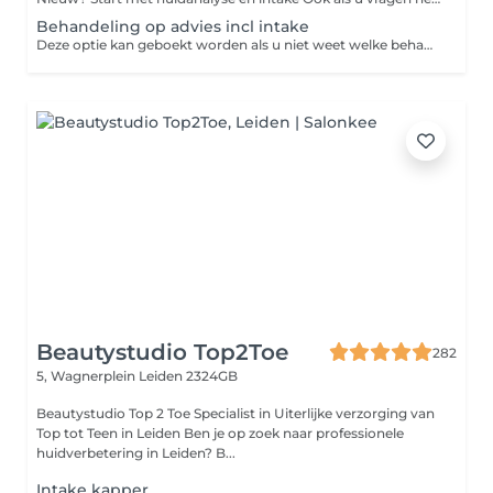
Behandeling op advies incl intake
Deze optie kan geboekt worden als u niet weet welke behandeling geschikt is. De behandeling wordt afgestemd op de behoeften van de huid en altijd in overleg. Er kan ook een behandelplan worden opgesteld voor beter resultaat. De prijs is een vanaf prijs.
Beautystudio Top2Toe
282
5, Wagnerplein
Leiden 2324GB
Beautystudio Top 2 Toe Specialist in Uiterlijke verzorging van
Top tot Teen in Leiden Ben je op zoek naar professionele
huidverbetering in Leiden? B...
Intake kapper