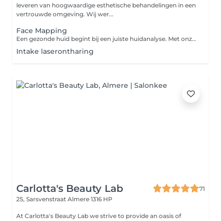
leveren van hoogwaardige esthetische behandelingen in een
vertrouwde omgeving. Wij wer...
Face Mapping
Een gezonde huid begint bij een juiste huidanalyse. Met onze Face Mapping brengen we jouw huidconditie uitgebreid in kaart en kijken we naar de behoeften van iedere zone van het gezicht. Zo ontdekken we samen de oorzaak van huidproblemen zoals onzuiverheden, droogte, gevoeligheid of huidveroudering. Tijdens de Face Mapping analyseren we jouw huid en ontvang je persoonlijk advies over: * jouw huidtype en huidconditie * geschikte producten voor thuisgebruik * behandelingen die passen bij jouw huiddoelen * tips om jouw huid gezond en in balans te houden De behandeling duurt ongeveer 30 minuten en is ideaal als eerste kennismaking of wanneer je niet zeker weet welke gezichtsbehandeling het beste bij jouw huid past. Boek je aansluitend een gezichtsbehandeling? Dan wordt de €15,- volledig verrekend met jouw behandeling. Zo is de Face Mapping eigenlijk gratis.
Intake laserontharing
Carlotta's Beauty Lab
71
25, Sarsvenstraat
Almere 1316 HP
At Carlotta's Beauty Lab we strive to provide an oasis of