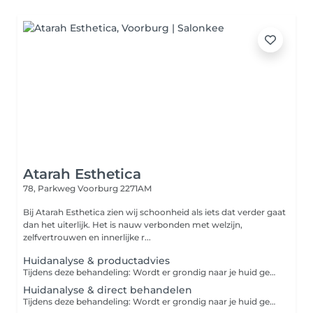
Atarah Esthetica
78, Parkweg
Voorburg 2271AM
Bij Atarah Esthetica zien wij schoonheid als iets dat verder gaat
dan het uiterlijk. Het is nauw verbonden met welzijn,
zelfvertrouwen en innerlijke r...
Huidanalyse & productadvies
Tijdens deze behandeling: Wordt er grondig naar je huid gekeken, Krijg je productkennis en welke producten het beste bij je huid type past, Krijg je een behandelboekje mee hoe je huid thuis verder kan verzorgen voor het beste resultaat.
Huidanalyse & direct behandelen
Tijdens deze behandeling: Wordt er grondig naar je huid gekeken, Krijg je productkennis en welke producten het beste bij je huid type past, Behandeling op maat voor kennismaking. Na de behandeling krijg je een behandelboekje mee hoe je huid thuis verder kan verzorgen voor het beste resultaat. Na de behandeling krijg je een behandelboekje mee hoe je huid thuis verder kan verzorgen voor het beste resultaat.