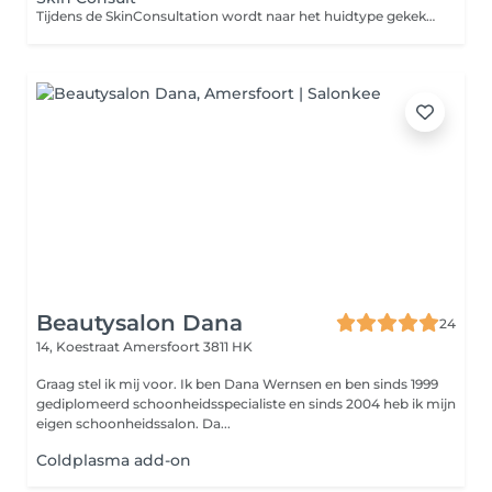
Tijdens de SkinConsultation wordt naar het huidtype gekeken en de huidproblemen die behandeld moeten worden. Er wordt een gepersonaliseerd behandelplan en een Skincare routine opgesteld.
Beautysalon Dana
24
14, Koestraat
Amersfoort 3811 HK
Graag stel ik mij voor. Ik ben Dana Wernsen en ben sinds 1999
gediplomeerd schoonheidsspecialiste en sinds 2004 heb ik mijn
eigen schoonheidssalon. Da...
Coldplasma add-on