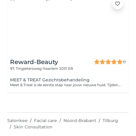
Reward-Beauty
17
97, Tingietersweg
Haarlem 2031 ER
MEET & TREAT Gezichtsbehandeling
Meet & Treat is de eerste stap naar jouw nieuwe huid. Tijdens deze persoonlijke kennismakingsbehandeling kijken we van dichtbij naar wat jouw huid écht nodig heeft. We analyseren je huid, bespreken je wensen en raden je aan om je huidige producten mee te nemen, zodat we samen kunnen checken of ze werkelijk de juiste keuze zijn voor jouw huid. Op basis daarvan stellen we direct een behandeling op maat samen geen standaard protocol, maar precies wat jouw huid op dat moment nodig heeft. Niets laten we aan het toeval over: alles draait om resultaat, balans en een gezonde, stralende huid.
Salonkee
Facial care
Noord-Brabant
Tilburg
Skin Consultation