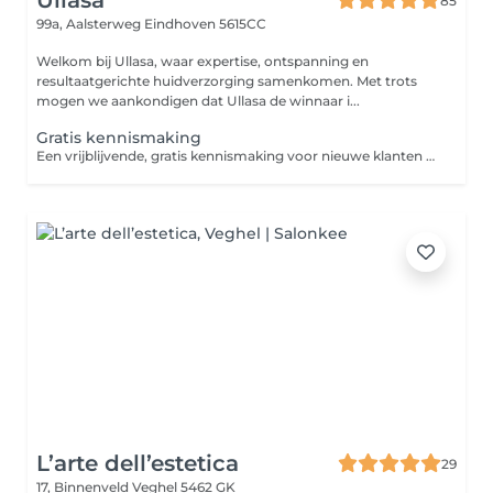
Ullasa
85
99a, Aalsterweg
Eindhoven 5615CC
Welkom bij Ullasa, waar expertise, ontspanning en
resultaatgerichte huidverzorging samenkomen. Met trots
mogen we aankondigen dat Ullasa de winnaar i...
Gratis kennismaking
Een vrijblijvende, gratis kennismaking voor nieuwe klanten die eerst graag willen voelen of Ullasa bij hen past. We vertellen hoe we werken en wat je kunt verwachten. Dit is geen intake: er vindt nog geen huidanalyse of persoonlijk advies plaats. Bij een fijne match plannen we daarna de First Visit in, inclusief huidanalyse, eerste behandeling en behandelplan.
L’arte dell’estetica
29
17, Binnenveld
Veghel 5462 GK