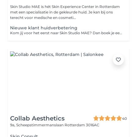
Skin Studio MAE is hét Skin Experience Center in Rotterdam
met een specialisatie in de gekleurde huid. Je kan bij ons
terecht voor medische en cosmeti...
Nieuwe klant huidverbetering
Kom jij voor het eerst naar Skin Studio MAE? Dan boek je een van deze behandelingen. Tijdens dit uitgebreide intakegesprek brengen we in kaart wat jouw huidwensen zijn en doen we een Skin Scan met de aller nieuwste Observ 520x. We bespreken de mogelijkheden voor een passend behandeltraject en krijg je een uitgebreid product-, voeding- en leefstijladvies. Mogelijk om Add On bij te boeken bij Niveau 5
Collab Aesthetics
40
9a, Scheepstimmermanslaan
Rotterdam 3016AC
Skin Consult