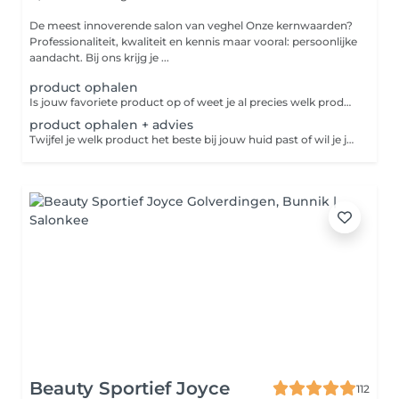
De meest innoverende salon van veghel Onze kernwaarden?
Professionaliteit, kwaliteit en kennis maar vooral: persoonlijke
aandacht. Bij ons krijg je ...
product ophalen
Is jouw favoriete product op of weet je al precies welk product je wilt aanschaffen? Boek dan deze afspraak. We leggen jouw producten voor je klaar, zodat je ze snel en gemakkelijk kunt ophalen. Ideaal als je geen advies nodig hebt en precies weet wat je zoekt.
product ophalen + advies
Twijfel je welk product het beste bij jouw huid past of wil je jouw huidverzorgingsroutine opnieuw bekijken? Boek dan deze afspraak. Tijdens een persoonlijk advies kijken we samen naar de behoeften van jouw huid en adviseren we de producten die het beste aansluiten. Zo ga je naar huis met een routine die écht bij jou past.
Beauty Sportief Joyce
112