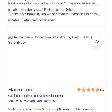
Intake voor nieuwe klanten verplicht Om er voor te zorgen dat we het gewenste resultaat bereiken willen wij zorgen dat wij alles weten of je kleur historie, je wensen en verwachtingen. Na deze intake krijgt u een prijs te horen en kunt de afspraak bij ons inboeken
Intake Huidadvies / Behandel advies
Tijdens deze intake kijken we naar wat jou wensen zijn en verwachtingen en kijken wij goed naar jou huidbehoeften Naar aanleiding hiervan maken wij een behandelplan
Intake Definitief ontharen
Harmonie
66
schoonheidscentrum
491, De la Reyweg
Den Haag 2571 EL
Welkom bij Harmonie Schoonheidscentrum. Mijn naam is