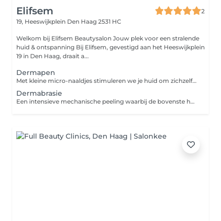
Elifsem
2
19, Heeswijkplein
Den Haag 2531 HC
Welkom bij Elifsem Beautysalon Jouw plek voor een stralende
huid & ontspanning Bij Elifsem, gevestigd aan het Heeswijkplein
19 in Den Haag, draait a...
Dermapen
Met kleine micro-naaldjes stimuleren we je huid om zichzelf te vernieuwen. De dermapen helpt tegen het verminderen van littekens, het stimuleren van collageen en elastine, pigmentatie en grove poriën. Dit zorgt voor een stevigere en egale huid.
Dermabrasie
Een intensieve mechanische peeling waarbij de bovenste huid met fijne kristallen, op een zachte manier wordt verwijderd. Resultaat? Een gladdere en egalere huidstructuur. Dermabrasie is een intensieve en effectieve huid verbeterende behandeling waarbij de bovenste huidlagen gecontroleerd en voorzichtig worden afgeschaafd met behulp van fijne kristallen of diamantkopjes. Deze mechanische peeling verwijdert dode huidcellen en stimuleert de doorbloeding, waardoor de huid zich versneld gaat vernieuwen.