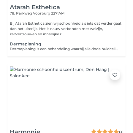
Atarah Esthetica
78, Parkweg
Voorburg 2271AM
Bij Atarah Esthetica zien wij schoonheid als iets dat verder gaat
dan het uiterlijk. Het is nauw verbonden met welzijn,
zelfvertrouwen en innerlijke r...
Dermaplaning
Dermaplaning is een behandeling waarbij alle dode huidcellen en donsharen door middel van een, speciaal voor dermaplaning ontworpen, steriel chirurgisch mesje verwijderd worden. Het is een manuele exfoliatie techniek en zorgt direct voor een zachte, soepele en stralende huid.
Harmonie
66