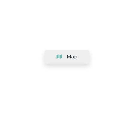
Map
Company
Support
Team
&
Careers
Information for salons