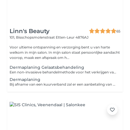
Linn's Beauty
65
101, Bisschopsmolenstraat
Etten-Leur 4876AJ
Voor ultieme ontspanning en verzorging bent u van harte
welkom in mijn salon. In mijn salon staat persoonlijke aandacht
voorop, maak een afspraak om h...
Dermaplaning Gelaatsbehandeling
Een non-invasieve behandelmethode voor het verkrijgen van een stralende, frisse huid. Dermaplaning wordt uitgevoerd met een speciaal ontworpen chirurgisch mesje. Er wordt lichtjes met het speciale mesje over de huid geschraapt, maar zonder te schuren of de huid te beschadigen. Hierdoor worden kleine donshaartjes, dode huidcellen en vuil van het gezicht verwijderd. Het is een pijnloze behandeling. De behandeling is bovendien geschikt voor alle huidtypen. Exfoliatie voor een gladde huid zonder donshaartjes. ervaar een ultieme glow & verfriste teint.
Dermaplaning
Bij afname van een kuurverband zal er een aanbetaling van 25% vooraf aan de behandeling worden gevraagd. U heeft keuze uit 10% korting op één 3- 4 -5 of 6 afspraken kuurverband bij een volledige betaling. Of een Gratis verzorgend Oil elixer serum voor thuis gebruik. Er is ook de mogelijkheid voor betaling in 2 termijnen.