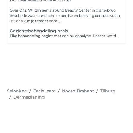
130, Zwarteweg
Enschede 7532 XN
Over Ons: Wij zijn een allround Beauty Center in glanerbrug
enschede waar aandacht ,expertise en beleving centraal staan
.Bij ons kun je terecht voor...
Gezichtsbehandeling basis
Elke behandeling begint met een huidanalyse. Daarna wordt de huid grondig gereinigd en verzorgd, aangepast aan jou huidtype en wat je huid op dat moment nodig heeft .Voor wie snel resultaat wil is er onze basisbehandelingen. Reinigen, verzorgen, eventueel onzuiverheden verwijderen en afsluiten met een masker en dag crème. De huid voelt hierdoor schoner ,rustiger en zichtbaar frisser. Wij werken uitsluitend met lookx skincare
Salonkee
Facial care
Noord-Brabant
Tilburg
Dermaplaning