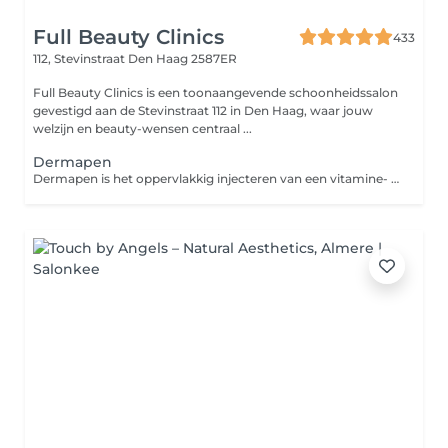
Full Beauty Clinics
433
112, Stevinstraat
Den Haag 2587ER
Full Beauty Clinics is een toonaangevende schoonheidssalon
gevestigd aan de Stevinstraat 112 in Den Haag, waar jouw
welzijn en beauty-wensen centraal ...
Dermapen
Dermapen is het oppervlakkig injecteren van een vitamine- en mineralencomplex dat de werking van fibroblasten stimuleert gebruikt. Fibroblasten zorgen ervoor dat de huid collageen aanmaakt en de elasticiteit verbetert. Het aanwezige hyaluronzuur herstelt de vochtbalans in de huid. De dermapen werkt doormiddel van 5 of 9 kleine micronaaldjes tegelijk en vult de huid met hyaluronic acid, vitamine B3, aminozuur of andere boosters. Maak een keus uit de verschillende boosters of laat onze arts u adviseren: Aqua Stem Cell Culture Ampoules, AC Stem Cell Gold Ampoules, Peptide Gold Ampoules, Salmon DNA Gold Ampoules, Whitening & Wrinkle Stem Cell Culture Ampoules.