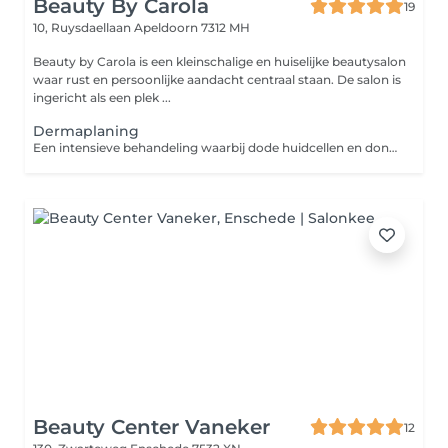
Beauty By Carola
19
10, Ruysdaellaan
Apeldoorn 7312 MH
Beauty by Carola is een kleinschalige en huiselijke beautysalon
waar rust en persoonlijke aandacht centraal staan. De salon is
ingericht als een plek ...
Dermaplaning
Een intensieve behandeling waarbij dode huidcellen en donshaartjes voorzichtig worden verwijderd. De huid wordt direct gladder, zachter en frisser, met een prachtige glow. Werkstoffen worden na de behandeling optimaal opgenomen. Geschikt voor: doffe huid, verdikte hoornlaag, oppervlakkige littekens, pigmentvlekjes en donshaartjes
Beauty Center Vaneker
12