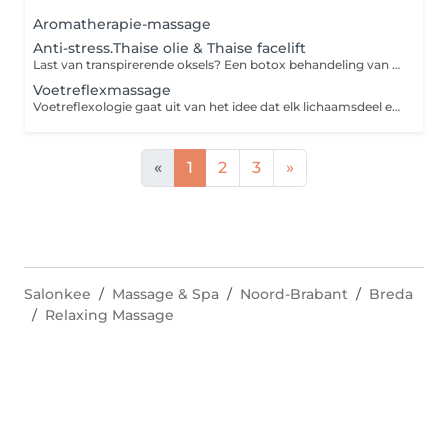
Aromatherapie-massage
Anti-stress.Thaise olie & Thaise facelift
Last van transpirerende oksels? Een botox behandeling van anti-transpiratie onder de oksels kan uitkomst bieden. Bij de behandeling worden meerdere prikjes per oksel gezet. De botox blokkeert de zenuwen die de zweetklieren aansturen waardoor je minder of geen zweet meer produceert.
Voetreflexmassage
Voetreflexologie gaat uit van het idee dat elk lichaamsdeel en orgaan in verbinding staat met een specifiek punt op de voeten. Het masseren van bepaalde drukpunten brengt het lichaam weer in balans en zorgt zo voor een algeheel gevoel van welzijn.
«
1
2
3
»
Salonkee
Massage & Spa
Noord-Brabant
Breda
Relaxing Massage