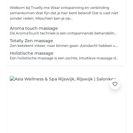
Welkom bij Truelly.me Waar ontspanning en verbinding
samenkomen Wat fijn dat je hier bent beland! Dat is vast niet
zonder reden. Misschien ben je op...
Aroma touch massage
De AromaTouch techniek is een ontspannende behandeling (zachte wellness massage) waarbij 8 pure essentiële oliën worden ingezet langs de energiebanen (meridianen) en energiepunten van de rug, schouders, hoofd en voeten.
Totally Zen massage
Zen betekent inkeer, naar binnen gaan. Aandacht hebben voor wat isontvankelijkheid en helderheid, voorbij alle voorstellingen en denkbeelden. Wat is een Totally Zen Massage Zen is een meditatievorm die zijn oorsprong vindt in het boeddhisme in India. De meditatievorm verspreidde zich daarna via Japan en China naar de westerse wereld. Het is de bedoeling om via meditatie en intense concentratieoefeningen inzicht te krijgen in je ware aard. Dit zou helpen om op een vrijere manier door het leven te gaan. Het is een bewustzijnstoestand waarbij men vrij is van gedachten. Door deze massage te ontvangen, zorgen we voor een leeg en rustig hoofd. Maar ook alle spanning uit je lichaam te laten afvloeien.
Holistische massage
Een holistische massage is een zachte, intuïtieve massage die lichaam en geest als één geheel benadert. Met aandachtige aanrakingen en gebruik van verschillende technieken bevordert het ontspanning, herstelt energiebalans en vermindert stress. Deze massage ondersteunt emotioneel welzijn, stimuleert zelfbewustzijn en brengt diepe rust, terwijl blokkades worden losgelaten voor een harmonieuze levensenergie.