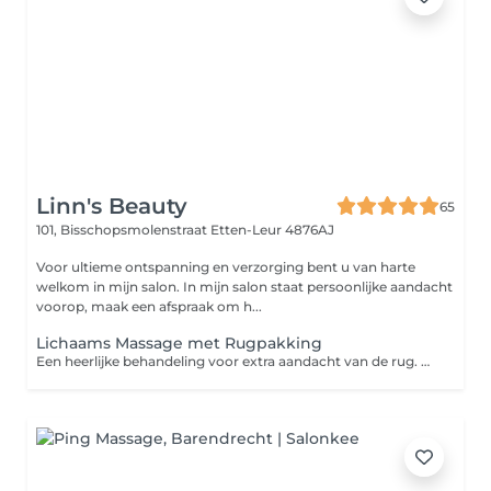
Linn's Beauty
65
101, Bisschopsmolenstraat
Etten-Leur 4876AJ
Voor ultieme ontspanning en verzorging bent u van harte
welkom in mijn salon. In mijn salon staat persoonlijke aandacht
voorop, maak een afspraak om h...
Lichaams Massage met Rugpakking
Een heerlijke behandeling voor extra aandacht van de rug. De rug wordt eerste gereinigd met een schuimende emulsie van een scrub. De pakking wordt opgebracht en afgedekt met een folie en daarna beschermd in een oase van warmte. Tijdens de inwerktijd van de pakking worden uw benen en voeten gemasseerd. Na de inwerktijd wordt de pakking verwijderd en wordt de behandeling afgesloten met een heerlijke rug & nek massage. Er zijn verschillende pakkingen waar je uit kunt kiezen: - Groene klei pakking voor extra energie. Helpt tevens bij klachten aan de spieren & huid. - Zuiverende Algen pakking