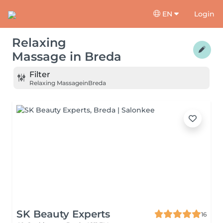
EN
Login
Relaxing
Massage
in
Breda
Filter
Relaxing Massage
in
Breda
SK Beauty Experts
16