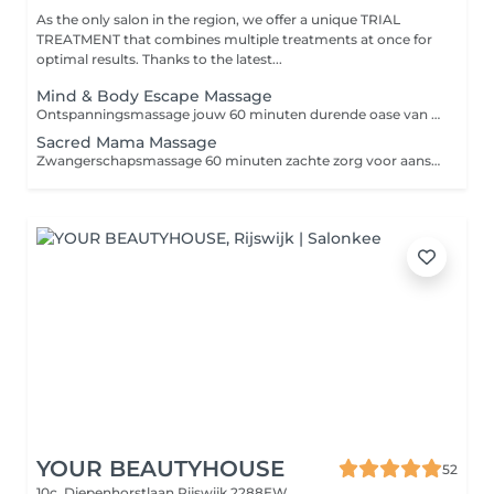
As the only salon in the region, we offer a unique TRIAL
TREATMENT that combines multiple treatments at once for
optimal results. Thanks to the latest...
Mind & Body Escape Massage
Ontspanningsmassage jouw 60 minuten durende oase van rust Stel je voor dat je even je ogen sluit en de wereld om je heen stilvalt. Zachte muziek, de geur van warme oliën en kalmerende aanrakingen nemen langzaam de spanning en vermoeidheid van je weg. Dat is een ontspanningsmassage in onze salon een ritueel waarbij niet alleen je lichaam tot rust komt, maar ook je geest vrijer kan ademhalen. In tegenstelling tot klassieke therapeutische massages is het doel hier geen pijnlijke drukpunten, maar diepe regeneratie met zachte technieken die de doorbloeding stimuleren, je spieren losmaken en je hoofd helemaal tot rust brengen. Het resultaat: -stress en vermoeidheid vloeien weg -je spieren voelen soepeler en je lichaam lichter -je stemming verbetert door de aanmaak van endorfines -'s avonds slaap je dieper en rustiger -je huid voelt zacht en straalt meer Een ontspanningsmassage is de perfecte keuze als je even tijd voor jezelf wilt, nieuwe energie wilt opdoen en de deur uit wilt gaan met het gevoel dat je opnieuw hebt opgeladen.
Sacred Mama Massage
Zwangerschapsmassage 60 minuten zachte zorg voor aanstaande mama's Een zwangerschap is een bijzondere periode, maar ook een grote belasting voor lichaam en geest. Een groeiende buik, hormonale veranderingen en vermoeidheid zorgen vaak voor spanning in de rug, opgezwollen benen of een onrustige slaap. Een zwangerschapsmassage is een veilige en zachte manier om ontspanning, verlichting en een moment voor jezelf te ervaren. Tijdens de 60 minuten durende massage richten we ons op de gebieden die tijdens de zwangerschap het meest worden belast rug, onderrug, nek, benen en voeten. De massage wordt uitgevoerd in een comfortabele zijligging, ondersteund door kussens, zodat elke aanraking zo aangenaam en veilig mogelijk is. Voordelen van een zwangerschapsmassage: -verlichting van rug-, schouder- en onderrugklachten -vermindering van opgezwollen benen -diepe ontspanning en een betere nachtrust -vermindering van stress en spanning -betere bloed- en lymfecirculatie -een gevoel van welzijn voor moeder én baby Een zwangerschapsmassage is een prachtig cadeau dat elke aanstaande mama verdient een moment om even te ontspannen en zich volledig te richten op zichzelf en haar kindje.
YOUR BEAUTYHOUSE
52
10c, Diepenhorstlaan
Rijswijk 2288EW