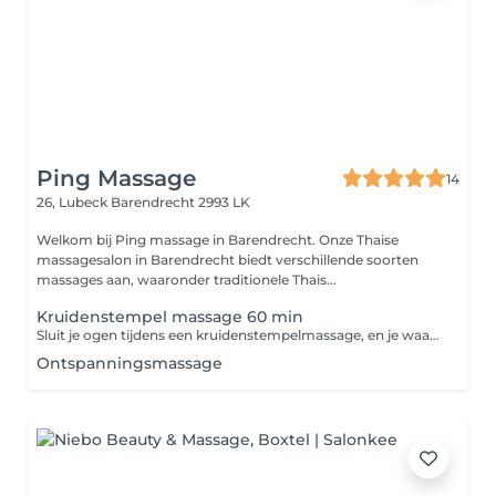
Ping Massage
14
26, Lubeck
Barendrecht 2993 LK
Welkom bij Ping massage in Barendrecht. Onze Thaise
massagesalon in Barendrecht biedt verschillende soorten
massages aan, waaronder traditionele Thais...
Kruidenstempel massage 60 min
Sluit je ogen tijdens een kruidenstempelmassage, en je waant je meteen in Thailand. De masseuse gebruikt warme bundels gevuld met geneeskrachtige Thaise kruiden. Alleen al de geur zorgt voor directe ontspanning.
Ontspanningsmassage