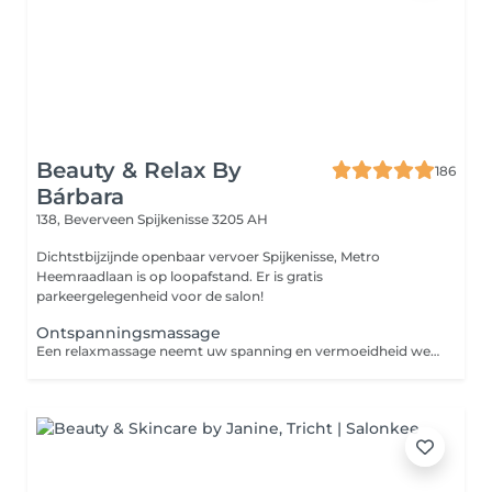
Beauty & Relax By
186
Bárbara
138, Beverveen
Spijkenisse 3205 AH
Dichtstbijzijnde openbaar vervoer Spijkenisse, Metro
Heemraadlaan is op loopafstand. Er is gratis
parkeergelegenheid voor de salon!
Ontspanningsmassage
Een relaxmassage neemt uw spanning en vermoeidheid weg. En brengt daar ontspanning en nieuwe energie voor in de plaats. Meestal is de massage wat zachter, maar de keuze is aan u. Doel: rust en algehele ontspanning van uw lichaam en geest. Power: zachte tot gemiddelde druk. Gemasseerde zones: nek, schouders, rug, benen (voorkant en achterkant), armen en hoofd. Drukpunten: de drukpunten worden met lichte kracht gemasseerd. Effect: betere doorstroom van lichamelijke en emotionele energie, waardoor u zich vitaler en energieker voelt.