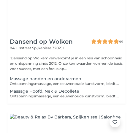
Dansend op Wolken
99
84, Lisstraat
Spijkenisse 3202JL
'Dansend op Wolken' verwelkomt je in een reis van schoonheid
en ontspanning sinds 2012. Onze kernwaarden vormen de basis
voor succes, met een focus op...
Massage handen en onderarmen
Ontspanningsmassage, een eeuwenoude kunstvorm, biedt een oase van rust te midden van de drukte van het moderne leven. De kern van deze massagevorm is het kalmeren van zowel lichaam als geest. Het primaire doel van deze massage is om zowel de geest als het lichaam tot rust te brengen. Ontspanningsmassage concentreert zich uitsluitend op de oppervlakkige spierlagen. Het tempo en de druk tijdens een ontspanningsmassage liggen doorgaans lager, wat zorgt voor een kalmerende en rustgevende ervaring.
Massage Hoofd, Nek & Decollete
Ontspanningsmassage, een eeuwenoude kunstvorm, biedt een oase van rust te midden van de drukte van het moderne leven. De kern van deze massagevorm is het kalmeren van zowel lichaam als geest. Het primaire doel van deze massage is om zowel de geest als het lichaam tot rust te brengen. Ontspanningsmassage concentreert zich uitsluitend op de oppervlakkige spierlagen. Het tempo en de druk tijdens een ontspanningsmassage liggen doorgaans lager, wat zorgt voor een kalmerende en rustgevende ervaring.