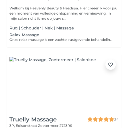
Welkom bij Heavenly Beauty & Headspa. Hier creëer ik voor jou
een moment van volledige ontspanning en vernieuwing. In
mijn salon richt ik me op jouw s...
Rug | Schouder | Nek | Massage
Relax Massage
Onze relax massage is een zachte, rustgevende behandeling die volledig gericht is op ontspanning. Met vloeiende strijkingen en lichte druk worden rug, nek, hoofd en armen behandeld om spanning los te laten en de doorbloeding te stimuleren. De massage kalmeert het zenuwstelsel, vermindert stress en geeft een diep gevoel van rust en welzijn. Perfect voor wie even volledig wil ontspannen en opladen.
Truelly Massage
24
3P, Edisonstraat
Zoetermeer 2723RS