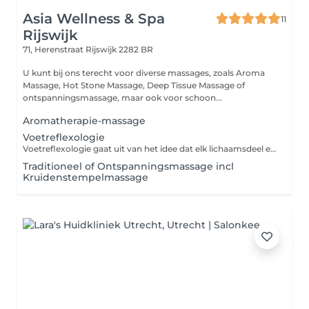
Asia Wellness & Spa
11
Rijswijk
71, Herenstraat
Rijswijk 2282 BR
U kunt bij ons terecht voor diverse massages, zoals Aroma
Massage, Hot Stone Massage, Deep Tissue Massage of
ontspanningsmassage, maar ook voor schoon...
Aromatherapie-massage
Voetreflexologie
Voetreflexologie gaat uit van het idee dat elk lichaamsdeel en orgaan in verbinding staat met een specifiek punt op de voeten. Het masseren van bepaalde drukpunten brengt het lichaam weer in balans en zorgt zo voor een algeheel gevoel van welzijn.
Traditioneel of Ontspanningsmassage incl
Kruidenstempelmassage