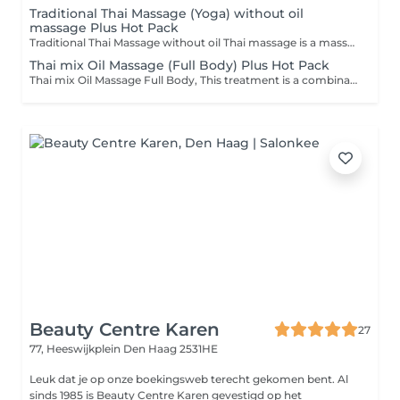
Traditional Thai Massage (Yoga) without oil
massage Plus Hot Pack
Traditional Thai Massage without oil Thai massage is a massage using hands, feet or elbows to press, squeeze, massage, bend, twist and pull various parts of the body, but does not use oil. It is a massage to relax muscles and does not focus on treatment.
Thai mix Oil Massage (Full Body) Plus Hot Pack
Thai mix Oil Massage Full Body, This treatment is a combination of a traditional Thai massage with a Oil massage.
Beauty Centre Karen
27
77, Heeswijkplein
Den Haag 2531HE
Leuk dat je op onze boekingsweb terecht gekomen bent. Al
sinds 1985 is Beauty Centre Karen gevestigd op het