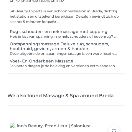
40, Sophiastraat
Breda 4811 EM
SK Beauty Experts is een schoonheidssalon in Breda, dichtbij
het station en uitstekend bereikbaar. De salon bevindt zich op
slechts 5 minuten loopafst...
Rug-, schouder- en nekmassage met cupping
Heb je last van spanning in je nek, schouders of bovenrug? De rug- en schoudermassage is een ontspannende behandeling die vastzittende spieren losmaakt en opgebouwde stress vermindert. Tijdens deze massage combineer ik manuele massagetechnieken met cupping. Cupping stimuleert de doorbloeding, helpt afvalstoffen af te voeren en werkt diep in op verklevingen en spierspanning. Dit zorgt voor extra ontspanning en verlichting bij nek-, schouder- en rugklachten. Ideaal als je veel zit, achter een bureau werkt of regelmatig spanningshoofdpijn ervaart. Beperkingen: Niet geschikt bij zwangerschap, actieve acne op het te behandelen gebied, huidinfecties, koorts of ontstekingen. Goed om te weten: Draag bij voorkeur loszittende kleding. Voor de massage wordt gevraagd de bovenkleding uit te doen. Sieraden graag vooraf verwijderen. Geef eventuele klachten of blessures altijd vooraf door. Bij het gebruik van bloedverdunners zal de cupping worden weggelaten.
Ontspanningsmassage Deluxe rug, schouders,
hoofdhuid, gezicht, armen & handen
Deze uitgebreide ontspanningsmassage is een ware reset voor lichaam en geest. Rug en schouders worden los gemasseerd, gevolgd door een ontspannende massage van hoofdhuid, oren en gezicht. Ook armen en handen krijgen aandacht, waardoor je totale bovenlichaam ontspant. De combinatie van rustige, vloeiende bewegingen en gerichte druk zorgt voor diepe ontspanning en vermindering van stress. Ideaal als je veel in je hoofd zit en behoefte hebt aan rust. Beperkingen: Niet geschikt tijdens de zwangerschap, huidinfecties, koorts of ontstekingen. Goed om te weten: Draag loszittende kleding. Voor de massage wordt gevraagd de bovenkleding uit te doen. Sieraden graag vooraf afdoen. Deze behandeling is puur gericht op ontspanning en stressvermindering.
Voet- En Onderbeen Massage
Je voeten dragen je de hele dag en verdienen extra aandacht. Tijdens deze ontspannende massage worden voeten en onderbenen gemasseerd om spanning te verminderen en de doorbloeding te stimuleren. Ideaal bij vermoeide benen, veel staan of een zwaar gevoel in de onderbenen. De massage werkt ontspannend en verlichtend, terwijl je lichaam tot rust komt. Beperkingen: Niet geschikt bij spataderen in ernstige vorm, trombose, huidinfecties, wondjes of actieve ontstekingen aan voeten of onderbenen. Goed om te weten: Draag comfortabele kleding die makkelijk tot over de knie omhoog kan. Sieraden zoals enkelbandjes graag vooraf verwijderen. Geef medische aandoeningen altijd vooraf door.
We also found Massage & Spa around Breda