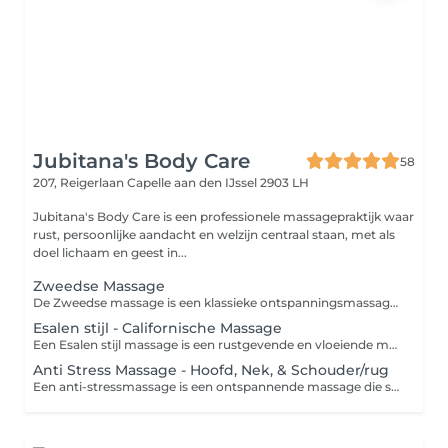
Jubitana's Body Care
58
207, Reigerlaan
Capelle aan den IJssel 2903 LH
Jubitana's Body Care is een professionele massagepraktijk waar
rust, persoonlijke aandacht en welzijn centraal staan, met als
doel lichaam en geest in...
Zweedse Massage
De Zweedse massage is een klassieke ontspanningsmassage waarbij verschillende massagetechnieken worden toegepast om de spieren te ontspannen, de doorbloeding te stimuleren en het lichaam tot rust te brengen. Voordelen Vermindert spierspanning en stress. Bevordert de bloedsomloop en afvoer van afvalstoffen. Draagt bij aan ontspanning en een verbeterd gevoel van welzijn. Kan helpen bij het verminderen van vermoeidheid en het herstellen van stijve spieren. Bij Jubitana's Body Care kunt u kiezen voor een behandeling van 60 of 90 minuten, afgestemd op uw persoonlijke wensen en behoeften. Intensiteit van graad 1 t/m 5 - 1 Zeer zacht - 2 Zacht - 3 Licht stevig - 4 Medium stevig - 5 Zeer stevig Varieert een Zweedse Massage tussen intensiteit 2 - 3.
Esalen stijl - Californische Massage
Een Esalen stijl massage is een rustgevende en vloeiende massage die gericht is op diepe ontspanning van lichaam en geest. Kenmerkend voor deze massage zijn de lange, harmonieuze strijkingen, aandachtige aanrakingen en een rustige benadering, waardoor u volledig tot ontspanning kunt komen. Voordelen van een Esalen stijl massage Bevordert diepe lichamelijke en mentale ontspanning. Vermindert stress en spanning. Stimuleert de doorbloeding en ondersteunt het natuurlijke herstel van het lichaam. Vergroot het lichaamsbewustzijn en draagt bij aan een gevoel van balans en welzijn. Bij Jubitana's Body Care kunt u kiezen uit een behandeling van 60, 90 of 120 minuten. De massage wordt volledig afgestemd op uw persoonlijke wensen en behoeften, zodat u een ontspannen en persoonlijke ervaring beleeft. Intensiteit van graad 1 t/m 5 - 1 Zeer zacht - 2 Zacht - 3 Licht stevig - 4 Medium stevig - 5 Zeer stevig Varieert een Californische massage tussen intensiteit 1 - 2.
Anti Stress Massage - Hoofd, Nek, & Schouder/rug
Een anti-stressmassage is een ontspannende massage die specifiek gericht is op het verminderen van stress en spanning in het lichaam vooral hoofd ,nek en schouders. Deze massage helpt om zowel fysieke als mentale spanning te verlichten, wat vaak leidt tot een gevoel van diepe ontspanning en welzijn. Het doel is om het lichaam en de geest tot rust te brengen, stressniveaus te verlagen en de algehele balans te herstellen. Welke behandeling wordt toegepast? Bij een anti-stressmassage worden technieken gebruikt die gericht zijn op het verminderen van spierspanning en het bevorderen van ontspanning. De massage kan variëren afhankelijk van de voorkeuren van de cliënt, maar bevat vaak de volgende elementen: - Langzame, zachte strijkingen (effleurages) om het lichaam te kalmeren en te ontspannen. - Knedingen en lichte druk (petrissages), vooral rond de schouders, nek en rug, waar stress vaak wordt vastgehouden. - Werken met de acupressuurpunten om de energie in het lichaam weer in balans te brengen en blokkades te verhelpen. - Soms ook aromatherapie of kalmerende oliën om de ontspannende werking te versterken. De focus ligt bij deze massage vaak niet alleen op de spieren, maar ook op de geestelijke ontspanning. Het doel is om de symptomen van stress, zoals gespannen spieren, hoofdpijn en een onrustig gevoel, te verminderen. Dit maakt het een uitstekende keuze voor mensen die veel druk ervaren in hun dagelijkse leven. Intensiteit van graad 1 t/m 5 - 1 Zeer zacht - 2 Zacht - 3 Licht stevig - 4 Medium stevig - 5 Zeer stevig Varieert een Anti Stress Massage tussen intensiteit 2 - 4. * Deze massagevorm richt zich enkel op de hoofd, nek en schouders regio. De benen en voeten worden hierbij niet meegenomen in de massage.