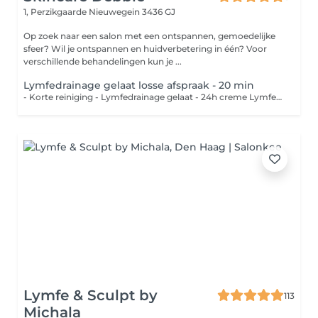
1, Perzikgaarde
Nieuwegein 3436 GJ
Op zoek naar een salon met een ontspannen, gemoedelijke
sfeer? Wil je ontspannen en huidverbetering in één? Voor
verschillende behandelingen kun je ...
Lymfedrainage gelaat losse afspraak - 20 min
- Korte reiniging - Lymfedrainage gelaat - 24h creme Lymfedrainage werkt drainerend voor vochtophopingen in het gelaat. Na een ooglidcorrectie kan een aantal keer lymfedrainage zeker verschil maken.
Lymfe & Sculpt by
113
Michala