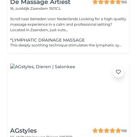
De Massage Artiest
186
16, zuiddijk
Zaandam 1501CL
Scroll naar beneden voor Nederlands Looking for a high-quality
massage experience in a calm and professional setting?
Located in Zaandam, just outs...
*LYMPHATIC DRAINAGE MASSAGE
This deeply soothing technique stimulates the lymphatic system to support natural detoxification, reduce inflammation, and boost immune response. Through gentle, rhythmic movements, it encourages the release of excess fluids and tension stored in the body. This treatment includes: Light, sweeping strokes to activate lymph flow Mindful touch to invite deep calm and inner balance Perfect for those experiencing water retention, sluggish circulation, post-travel heaviness, or general fatigue. Feel lighter, clearer, and more in tune with your body's natural rhythm.
AGstyles
198