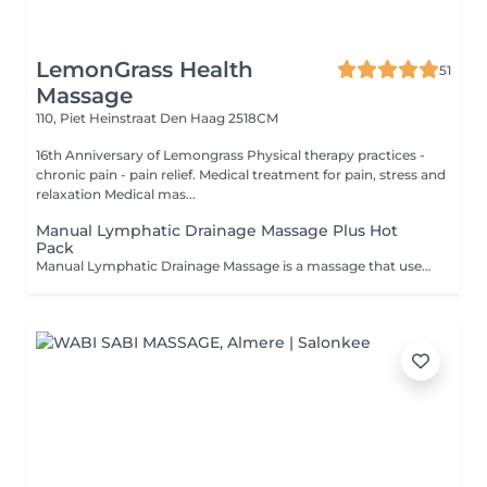
LemonGrass Health
51
Massage
110, Piet Heinstraat
Den Haag 2518CM
16th Anniversary of Lemongrass Physical therapy practices -
chronic pain - pain relief. Medical treatment for pain, stress and
relaxation Medical mas...
Manual Lymphatic Drainage Massage Plus Hot
Pack
Manual Lymphatic Drainage Massage is a massage that uses light, rhythmic movements and focuses on stimulating the flow of lymphatic fluid. It massages the lymph nodes and lymphatic vessels, using pumping, stroking and light kneading techniques on the skin where the lymph nodes and lymphatic vessels are located. Lymphatic drainage massage or lymphatic drainage stimulates the lymph nodes. Lymph nodes are where toxins accumulate, causing edema. Lymphatic massage stimulates the lymph nodes, helping to expel toxins in the form of sweat and urine, relieving depression and reducing anxiety.