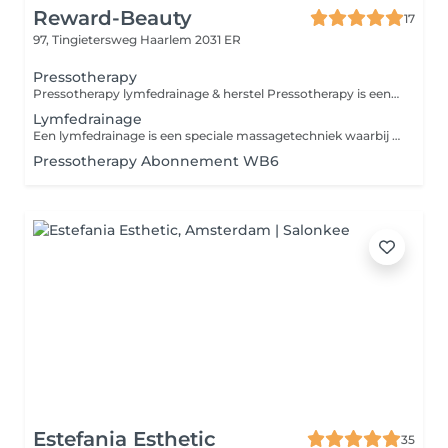
Reward-Beauty
17
97, Tingietersweg
Haarlem 2031 ER
Pressotherapy
Pressotherapy lymfedrainage & herstel Pressotherapy is een mechanische compressietherapie waarbij speciale compressie-manchetten met ritmische luchtdruk het lymfesysteem en de bloedcirculatie stimuleren. Deze techniek, ook bekend als intermitterende pneumatische compressie, wordt in de medische en fysiotherapeutische praktijk toegepast ter ondersteuning van lymfedrainage en vochtregulatie. Door de gecontroleerde drukgolven kan de behandeling helpen bij het verminderen van vochtophoping (oedeem) en het ondersteunen van de afvoer van lymfevocht. Veel mensen ervaren daarnaast verlichting van zware of vermoeide benen, bijvoorbeeld na lang staan, zitten of intensieve belasting. Wetenschappelijk onderbouwde toepassingen Ondersteuning van lymfedrainage Vermindering van vochtophoping (oedeem) Stimulatie van bloedcirculatie in de benen Ondersteuning bij herstel na lichamelijke inspanning Kan worden toegepast in herstelprogramma's na bepaalde operaties (alleen wanneer medisch toegestaan) Daarnaast wordt deze vorm van ritmische compressie door sommige therapeuten gebruikt als ondersteunende behandeling bij stress- en burn-outklachten, omdat de behandeling het lichaam helpt te ontspannen en de doorbloeding ondersteunt. Voor wie niet geschikt Pressotherapy wordt niet aangeraden bij: actieve trombose of ernstige vaatproblemen ernstige hart- en vaatziekten acute infecties of ontstekingen onbehandelde hypertensie (hoge bloeddruk) zwangerschap (tenzij medisch toegestaan) Bij twijfel kijken we altijd samen of de behandeling veilig voor je is. Moment voor jezelf Pressotherapy kan ook simpelweg een rustmoment voor jezelf zijn. Je ligt comfortabel terwijl de behandeling het werk doet zonder inspanning of gedoe. Neem gerust je favoriete rustgevende muziek mee, of vraag ons om een playlist. Sluit even af van de drukte en geef je lichaam tijd om te herstellen. Abonnement mogelijk Omdat lymfedrainage vaak regelmatige stimulatie nodig heeft, biedt Reward-Beauty ook een abonnement voor deze behandeling. Zo kun je het lichaam structureel ondersteunen in herstel en balans. Reward yourself.
Lymfedrainage
Een lymfedrainage is een speciale massagetechniek waarbij met zachte ronddraaiende bewegingen de afvoer van vocht, en daarmee gifstoffen, wordt gestimuleerd. Het kan ook helpen bij het behandelen en verminderen van vochtophopingen (oedemen).
Pressotherapy Abonnement WB6
Estefania Esthetic
35