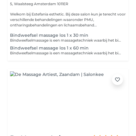
5, Waalsteeg
Amsterdam 1011ER
Welkom bij Estefania esthetic. Bij deze salon kun je terecht voor
verschillende behandelingen waaronder PMU,
ontharingsbehandelingen en lichaamsbehand...
Bindweefsel massage los 1 x 30 min
Bindweefselmassage is een massagetechniek waarbij het bindweefsel (de huid en onderliggende lagen) wordt gestimuleerd met stevige, vaak wat trekkende bewegingen. Dit verbetert de doorbloeding, maakt verklevingen los en kan de huid en spieren soepeler maken. De massage kan soms gevoelig zijn, maar helpt het lichaam beter te herstellen en te ontspannen.
Bindweefsel massage los 1 x 60 min
Bindweefselmassage is een massagetechniek waarbij het bindweefsel (de huid en onderliggende lagen) wordt gestimuleerd met stevige, vaak wat trekkende bewegingen. Dit verbetert de doorbloeding, maakt verklevingen los en kan de huid en spieren soepeler maken. De massage kan soms gevoelig zijn, maar helpt het lichaam beter te herstellen en te ontspannen.