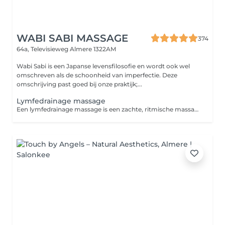
WABI SABI MASSAGE
374
64a, Televisieweg
Almere 1322AM
Wabi Sabi is een Japanse levensfilosofie en wordt ook wel
omschreven als de schoonheid van imperfectie. Deze
omschrijving past goed bij onze praktijk;...
Lymfedrainage massage
Een lymfedrainage massage is een zachte, ritmische massagetechniek die de afvoer van lymfevocht stimuleert. Dit helpt het lichaam bij het afvoeren van afvalstoffen en overtollig vocht, kan zwellingen verminderen en ondersteunt het herstel en de ontspanning van het lichaam.