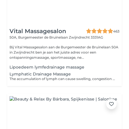
Vital Massagesalon
463
50A, Burgemeester de Bruïnelaan
Zwijndrecht 3331AG
Bij Vital Massagesalon aan de Burgemeester de Bruinelaan 50A
in Zwijndrecht ben je aan het juiste adres voor een
ontspanningsmassage, sportmassage, ne...
Lipoedeem lymfedrainage massage
Lymphatic Drainage Massage
The accumulation of lymph can cause swelling, congestion and pain. Lymphatic drainage massage practitioners use gentle and precise strokes to encourage the flow of lymph. If you suffer from headaches or endless congestion consider treating your symptoms with a lymphatic drainage massage.