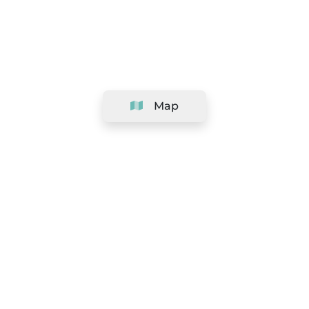
Map
Company
Support
Team
&
Careers
Information for salons
Legal