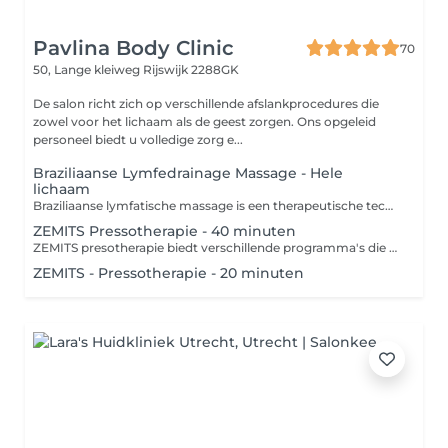
Pavlina Body Clinic
70
50, Lange kleiweg
Rijswijk 2288GK
De salon richt zich op verschillende afslankprocedures die
zowel voor het lichaam als de geest zorgen. Ons opgeleid
personeel biedt u volledige zorg e...
Braziliaanse Lymfedrainage Massage - Hele
lichaam
Braziliaanse lymfatische massage is een therapeutische techniek die zich richt op de stimulatie van het lymfestelsel en de ondersteuning van de detoxificatie van het lichaam. Deze massage, die zijn oorsprong in Brazilië heeft, wordt uitgevoerd met zachte, ritmische bewegingen en druk die de lymfe-afvoer bevorderen en de bloedcirculatie verbeteren. Contra-indicaties: 1. Acute infecties 2. Ontstekingziekten 3. Tumoren 4. Trombose 5. Hartproblemen 6. Diabetes 7. Open wonden 8. Zwangerschap
ZEMITS Pressotherapie - 40 minuten
ZEMITS presotherapie biedt verschillende programma's die zich richten op specifieke behoeften van cliënten: 1. **Detoxificatieprogramma**: Ondersteunt het lymfesysteem en verwijdert gifstoffen uit het lichaam. 2. **Vetverbrandingsprogramma**: Versnelt de stofwisseling en helpt bij het afvallen. 3. **Huidverstevigingsprogramma**: Stimuleert de collageenproductie en verstevigt de huid. 4. **Herstelprogramma**: Vermindert spanning in de spieren en bevordert een snellere regeneratie na fysieke activiteit. 5. **Ontspannings- en wellnessprogramma**: Biedt stressverlichting en een aangename, ontspannende ervaring. 6. **Programma ter verbetering van de doorbloeding**: Helpt de doorbloeding van de ledematen te verbeteren en vermindert zwellingen. Deze programma's kunnen worden gepersonaliseerd op basis van de behoeften van elke cliënt, wat zorgt voor effectieve therapeutische resultaten. Presotherapie heeft enkele contra-indicaties: 1. Zwangerschap 2. Infectieziekten 3. Hartproblemen 4. Bloedstolsels 5. Huidziekten 6. Kanker 7. Ernstige neurologische aandoeningen 8. Lage bloeddruk 9. Ontstekingen Raadpleeg altijd een specialist om te zien of de therapie geschikt is.
ZEMITS - Pressotherapie - 20 minuten