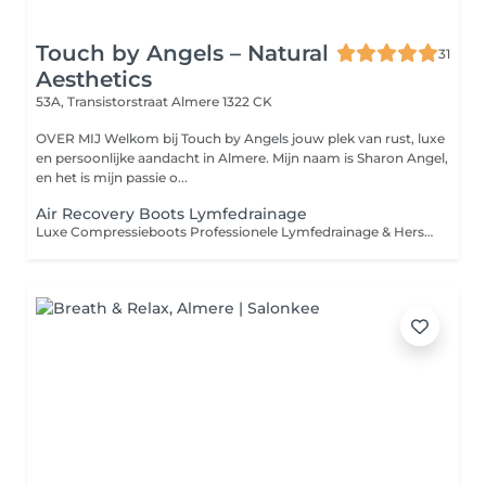
Touch by Angels – Natural
31
Aesthetics
53A, Transistorstraat
Almere 1322 CK
OVER MIJ Welkom bij Touch by Angels jouw plek van rust, luxe
en persoonlijke aandacht in Almere. Mijn naam is Sharon Angel,
en het is mijn passie o...
Air Recovery Boots Lymfedrainage
Luxe Compressieboots Professionele Lymfedrainage & Herstel Deze luxe compressieboots zijn gebaseerd op geavanceerde lymfedrainage- en pressotherapie-technieken, zoals toegepast in de sport- en herstelbranche. Door middel van gecontroleerde, ritmische luchtdruk wordt de bloedsomloop gestimuleerd en wordt de natuurlijke afvoer van vocht ondersteund. De behandeling ondersteunt bij: Het verminderen van vochtophoping (oedeem) In combinatie met Neocare Elite / Care+ kan dit het resultaat verder versterken. Het verlichten van zware, vermoeide benen Het ondersteunen van spierherstel na intensieve training Het bevorderen van ontspanning en algemeen comfort Voor wie geschikt? Ideaal voor: Sporters Mensen met een staand of zittend beroep Cliënten met neiging tot vochtretentie Iedereen die zijn benen een effectief herstelmoment wil geven