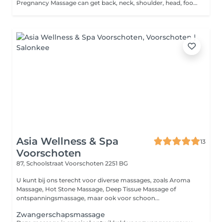
Pregnancy Massage can get back, neck, shoulder, head, foot massages and almost any other part of their body. This is a relaxing massage that does not focus on acupressure. This is a massage program specifically for pregnant women.
Asia Wellness & Spa
13
Voorschoten
87, Schoolstraat
Voorschoten 2251 BG
U kunt bij ons terecht voor diverse massages, zoals Aroma
Massage, Hot Stone Massage, Deep Tissue Massage of
ontspanningsmassage, maar ook voor schoon...
Zwangerschapsmassage