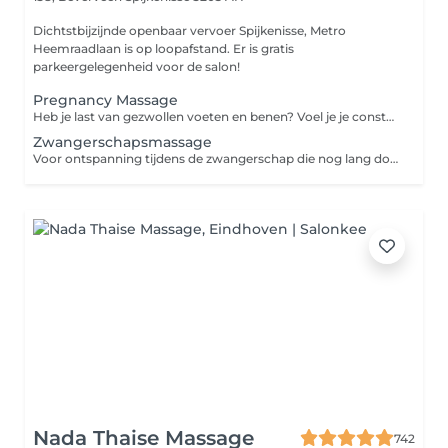
Dichtstbijzijnde openbaar vervoer Spijkenisse, Metro
Heemraadlaan is op loopafstand. Er is gratis
parkeergelegenheid voor de salon!
Pregnancy Massage
Heb je last van gezwollen voeten en benen? Voel je je constant te vermoeid om op te staan en te lopen? Ben je de uitgerekende datum al voorbij? Je bent bijna 40 weken zwanger of de uitgerekende datum ligt al ver achter je. Heeft jouw kleintje het nog wel erg lekker in jouw buik, is hij of zij nog niet ingedaald? Laat de bevalling op zich wachten en wordt er door specialisten al gesproken over medisch ingrijpen met een inleiding. Voor vrijwel iedere aanstaande moeder geldt dat zij graag op een zo natuurlijk manier zou willen bevallen. Dus dat jij op ziet tegen medisch ingrijpen is volkomen te begrijpen. Een medische bevalling is uiteraard altijd mogelijk, maar voor het zover is kun je met deze speciale voetreflex behandeling de natuur een handje helpen. Als jij en je baby er helemaal klaar voor zijn kan deze behandeling zelfs bijdragen aan het opwekken van de weeën.
Zwangerschapsmassage
Voor ontspanning tijdens de zwangerschap die nog lang doorwerkt en weldadig is voor jou en de baby. Let op: mogelijk vanaf de 12e week en uitsluitend wanneer er sprake is van een gezonde zwangerschap.
Nada Thaise Massage
742