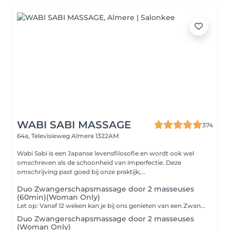
WABI SABI MASSAGE
374
64a, Televisieweg
Almere 1322AM
Wabi Sabi is een Japanse levensfilosofie en wordt ook wel
omschreven als de schoonheid van imperfectie. Deze
omschrijving past goed bij onze praktijk;...
Duo Zwangerschapsmassage door 2 masseuses
(60min)(Woman Only)
Let op: Vanaf 12 weken kan je bij ons genieten van een Zwangerschapsmassage. Voor die tijd vinden wij het nog iets te kwetsbaar om een behandeling te geven. Genieten van een zwangerschapsmassage kan tot aan je bevalling. Zolang jij er nog van kan genieten en het nodig hebt. Tegelijk genieten van een heerlijke massage behandeling door twee professionele masseuses. Deze bijzondere ervaring kan alleen vooraf worden ingepland. Stuur ons een whatsapp bericht op 06-15191112 zodat we de masseuses vrij kunnen maken en een datum kunnen inplannen. Let op: Woman Only
Duo Zwangerschapsmassage door 2 masseuses
(Woman Only)