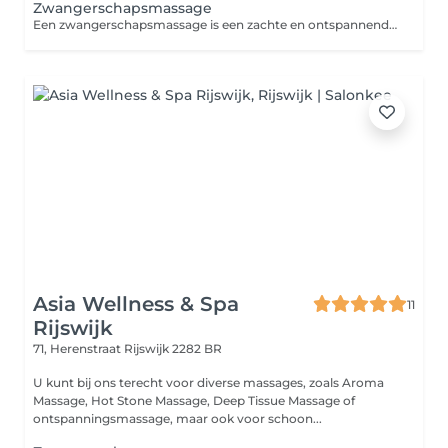
Zwangerschapsmassage
Een zwangerschapsmassage is een zachte en ontspannende massage speciaal ontworpen voor aanstaande moeders. Het helpt spanning, rugpijn en vermoeidheid te verminderen, terwijl het de bloedcirculatie en het welzijn bevordert. Met veilige technieken wordt het lichaam ondersteund en de verbinding tussen moeder en baby versterkt, voor een moment van rust en zorg.
Asia Wellness & Spa
11
Rijswijk
71, Herenstraat
Rijswijk 2282 BR
U kunt bij ons terecht voor diverse massages, zoals Aroma
Massage, Hot Stone Massage, Deep Tissue Massage of
ontspanningsmassage, maar ook voor schoon...