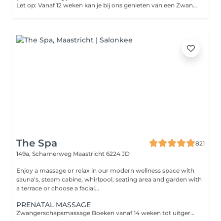
Let op: Vanaf 12 weken kan je bij ons genieten van een Zwangerschapsmassage. Voor die tijd vinden wij het nog iets te kwetsbaar om een behandeling te geven. Genieten van een zwangerschapsmassage kan tot aan je bevalling. Zolang jij er nog van kan genieten en het nodig hebt. Tegelijk genieten van een heerlijke massage behandeling door twee professionele masseuses. Deze bijzondere ervaring kan alleen vooraf worden ingepland. Stuur ons een whatsapp bericht op 06-15191112 zodat we de masseuses vrij kunnen maken en een datum kunnen inplannen. Let op: Woman Only
The Spa
821
149a, Scharnerweg
Maastricht 6224 JD
Enjoy a massage or relax in our modern wellness space with
sauna's, steam cabine, whirlpool, seating area and garden with
a terrace or choose a facial...
PRENATAL MASSAGE
Zwangerschapsmassage Boeken vanaf 14 weken tot uitgerekende datum