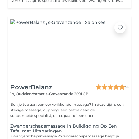
Deze massage is speciaal ontwikkeld voor zwangere vrouwen en is gericht op het welzijn van moeder en kind en het verlichten van zwangerschapspijntjes en -klachten.
PowerBalanz
14
1b, Oudelandstraat
s-Gravenzande 2691 CB
Ben je toe aan een verkwikkende massage? In deze tijd is een
stevige massage, cupping, een bezoek aan de
schoonheidsspecialist, osteopaat of een ener...
Zwangerschapsmassage In Buikligging Op Een
Tafel met Uitsparingen
Zwangerschapsmassage Zwangerschapsmassage helpt je fitter te voelen. Het verlicht hoofdpijn en misselijkheid en vermindert bekken- rug-, nek- en schouderklachten, kuitkramp, vocht vasthouden en slecht slapen. Zwangerschapsmassage 60 min op de buik op een speciale tafel Zwangerschapsmassage 60 op de buik op een speciale tafel met uitsparingen voor buik en borsten. Vermeld aub in de opmerkingen hoe lang je zwanger bent en of er eventueel belangrijke aandachtspunten zijn voor de masseuse. De tafel met uitsparingen wordt ervaren als een verademing omdat je eindelijk weer even lekker op je buik kan liggen terwijl je buik in een band in een gat van de tafel wordt ondersteunt. Als je nog op je rug kan liggen, sluiten we heel graag af met een ontspannende hoofd en gezichtsmassage. We vragen daarom geen make-up of haarstyling producten te gebruiken voor je naar ons toe komt! We bieden ook een zwangerschapsmassage in zijligging aan.