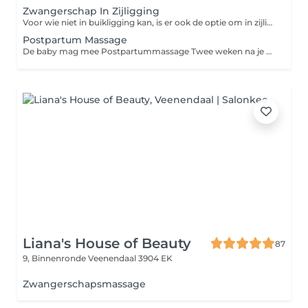
Zwangerschap In Zijligging
Voor wie niet in buikligging kan, is er ook de optie om in zijligging gemasseerd te worden.
Postpartum Massage
De baby mag mee Postpartummassage Twee weken na je bevalling ben je van harte welkom in onze salon voor een verzorgende postpartum massage. In deze bijzondere periode ben je nog erg gevoelig, en het verwerken en integreren van de geboorte-ervaring vraagt om rust, warmte en tijd om je te verbinden met je baby. Dit is een essentiële fase voor een gezond herstel, waar je de rest van je leven profijt van zult hebben. Volgens de ayurveda geldt: als je in de eerste 40 dagen na je bevalling goed voor jezelf zorgt, pluk je daar de komende 40 jaar de vruchten van. Wij helpen je hier graag bij. Een bevalling brengt zowel fysiek als emotioneel veel teweeg, waardoor je je soms even uit balans kunt voelen. Misschien verlang je ernaar om gekoesterd te worden, je lichaam weer echt te voelen, warmte te ervaren en je verhaal te delen. Door liefdevolle aandacht te geven aan jouw ervaring ontstaat er ruimte om te herstellen van je zwangerschap en bevalling. Onze behandeling ondersteunt je in deze intense en kwetsbare periode na de geboorte van je baby. Ook als je bevalling al langer geleden is, heeft het moederschap een diepgaande impact op je leven als vrouw. Vrouwen die in hun kraamtijd goed voor zichzelf zorgen, voelen zich vaak zelfverzekerder in hun rol als moeder en hebben een sterke band met hun baby. We zien bovendien dat borstvoeding makkelijker op gang komt, de bekken(bodem) beter herstelt, de energiebalans zich herstelt en rust een belangrijke plek krijgt in het dagelijks leven.
Liana's House of Beauty
87
9, Binnenronde
Veenendaal 3904 EK
Zwangerschapsmassage