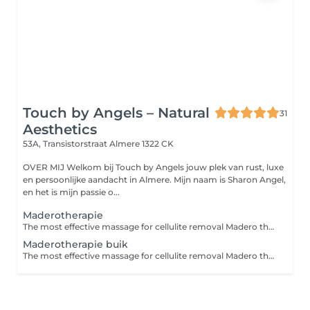
Touch by Angels – Natural
31
Aesthetics
53A, Transistorstraat
Almere 1322 CK
OVER MIJ Welkom bij Touch by Angels jouw plek van rust, luxe
en persoonlijke aandacht in Almere. Mijn naam is Sharon Angel,
en het is mijn passie o...
Maderotherapie
The most effective massage for cellulite removal Madero therapie is een therapie die oorspronkelijk uit Colombia komt. Madero betekent hout in het Spaans. Het is een holistische massagetechniek met speciaal ontworpen anatomische houten elementen in verschillende maten en vormen. Deze therapie is speciaal voor mensen met onevenredige plaatselijke vetafzettingen en cellulite. Maderotherapie wordt aanbevolen voor; vermindering van cellulite vetverbranden stimulering van het lymfatische drainagesysteem elimineren van toxines versnellen van het metabolisme vermindering van gewicht terugkrijgen van contouren ontspanning versteviging van de spieren boost voor het immuunsysteem Na 5 behandelingen zie je al resultaat. Maderotherapie is 100% natuurlijk en niet invasief. Madero behandeling is ook in kuurverband te krijgen. Bij interesse passen wij deze in de salon aan!
Maderotherapie buik
The most effective massage for cellulite removal Madero therapie is een therapie die oorspronkelijk uit Colombia komt. Madero betekent hout in het Spaans. Het is een holistische massagetechniek met speciaal ontworpen anatomische houten elementen in verschillende maten en vormen. Deze therapie is speciaal voor mensen met onevenredige plaatselijke vetafzettingen en cellulite. Maderotherapie wordt aanbevolen voor; vermindering van cellulite vetverbranden stimulering van het lymfatische drainagesysteem elimineren van toxines versnellen van het metabolisme vermindering van gewicht terugkrijgen van contouren ontspanning versteviging van de spieren boost voor het immuunsysteem Na 5 behandelingen zie je al resultaat. Maderotherapie is 100% natuurlijk en niet invasief. Madero behandeling is ook in kuurverband te krijgen. Bij interesse passen wij deze in de salon aan!