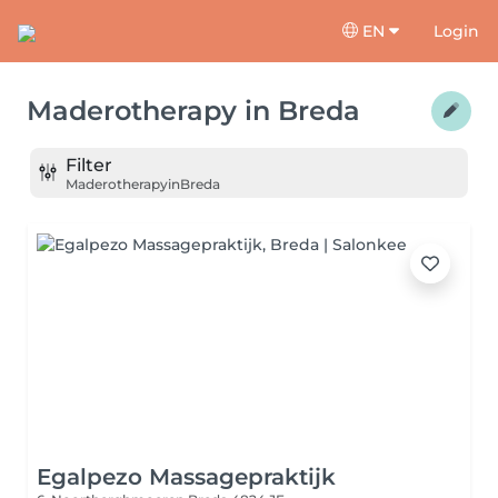
EN
Login
Maderotherapy
in
Breda
Filter
Maderotherapy
in
Breda
Egalpezo Massagepraktijk