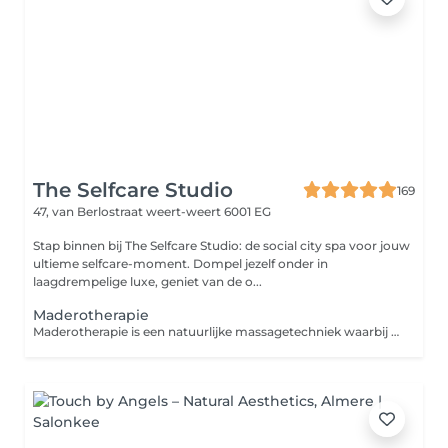
The Selfcare Studio
169
47, van Berlostraat
weert-weert 6001 EG
Stap binnen bij The Selfcare Studio: de social city spa voor jouw
ultieme selfcare-moment. Dompel jezelf onder in
laagdrempelige luxe, geniet van de o...
Maderotherapie
Maderotherapie is een natuurlijke massagetechniek waarbij houten tools worden gebruikt om het lichaam te vormen, verstevigen en revitaliseren. Deze massage stimuleert de doorbloeding en lymfedrainage, vermindert cellulite en helpt vocht en afvalstoffen af te voeren. Het resultaat? Een gladdere, strakkere huid en een mooier gevormd lichaam