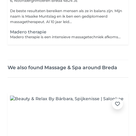
6, Noortberghmoeren
Breda 4824 JE
De beste resultaten bereiken mensen als ze in balans zijn. Mijn
naam is Maaike Muntslag en ik ben een gediplomeerd
massagetherapeut. Al 10 jaar leid...
Madero therapie
Madero therapie is een intensieve massagetechniek afkomstig uit Colombia, waarbij gebruik wordt gemaakt van speciaal gevormde houten instrumenten. Deze therapie stimuleert de lymfedrainage, bevordert de afvoer van afvalstoffen en verbetert de bloedcirculatie.
We also found Massage & Spa around Breda