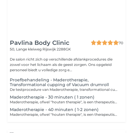
Pavlina Body Clinic
70
50, Lange kleiweg
Rijswijk 2288GK
De salon richt zich op verschillende afslankprocedures die
zowel voor het lichaam als de geest zorgen. Ons opgeleid
personeel biedt u volledige zorg e...
Proefbehandeling - Maderotherapie,
Transformational cupping of Vacuum drumroll
De testprocedure van Maderotherapie, transformational cupping of vacuum drumroll omvat een consult van 10 minuten en een massage van 40 minuten. Tijdens het consult maakt de therapeut kennis met uw behoeften en doelen. Daarna volgt een massage van 40 minuten, Contra-indicaties MADEROTHERAPIE,CUPPING,VACUUM DRUMROLL: Hartziekten Acute ontstekingen en infecties Huidziekten Spataderen en vaatziekten Hoge bloeddruk Zwangerschap Borstvoeding Tumoren en kanker Aandoeningen van het lymfestelsel Acute rug- of spierpijn Chronische of auto-immuunziekten
Maderotherapie - 30 minuten ( 1 zonen)
Maderotherapie, ofwel "houten therapie", is een therapeutische methode die gebruik maakt van speciale houten instrumenten voor massage en stimulatie van verschillende delen van het lichaam. Deze methode komt uit Colombia en staat bekend om zijn voordelen voor gezondheid en esthetiek. Contra-indicaties: Acute ontstekingen en infecties Huidziekten Spataderen en vaatziekten Hoge bloeddruk Zwangerschap Borstvoeding Tumoren en kanker Aandoeningen van het lymfestelsel Acute rug- of spierpijn Chronische of auto-immuunziekten
Maderotherapie - 40 minuten ( 1-2 zonen)
Maderotherapie, ofwel "houten therapie", is een therapeutische methode die gebruik maakt van speciale houten instrumenten voor massage en stimulatie van verschillende delen van het lichaam. Deze methode komt uit Colombia en staat bekend om zijn voordelen voor gezondheid en esthetiek. Contra-indicaties: Acute ontstekingen en infecties Huidziekten Spataderen en vaatziekten Hoge bloeddruk Zwangerschap Borstvoeding Tumoren en kanker Aandoeningen van het lymfestelsel Acute rug- of spierpijn Chronische of auto-immuunziekten