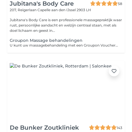
Jubitana's Body Care
58
207, Reigerlaan
Capelle aan den IJssel 2903 LH
Jubitana's Body Care is een professionele massagepraktijk waar
rust, persoonlijke aandacht en welzijn centraal staan, met als
doel lichaam en geest in...
Groupon Massage behandelingen
U kunt uw massagebehandeling met een Groupon Voucher hier inboeken. (Enkel mogelijk voor nieuwe klanten!!!) Let op een Groupon Voucher is enkel eenmalig te gebruiken per persoon. (ter kennismaking met ons bedrijf) mocht u meer vouchers hebben aangeschaft kan dit gebruikt worden met korting op het voltarief. Wel kunt u andere vouchers cadeau geven let wel op bij het boeken dat u deze inboekt voor de andere persoon! In verband met dossiervorming. Groupon inwisselen kan enkel op de vrijdagen op andere dagen wordt er geen deals meer aangenomen mocht u niet anders kunnen dan betaalt u volledige tarief op de andere dagen of u kunt dit tegen extra betaling inwisselen met een Groupon voucher! Alle afspraken na 21 april 2026 zullen worden ingepland op de vrijdag of de zondag. Ook vanaf 1 juli worden er geen Groupon boekingen meer geaccepteerd! Omdat de campagne inmiddels is verlopen en andere vormen van massages worden belicht. Mocht u recent een groupon voucher hebben aangekocht dan kunt u bij Groupon teruggave van uw aankoop aanvragen. U hoeft tijdens het boeken nog geen voucher code in te vullen u scant de QR of barcode bij binnenkomst van de massagepraktijk. * Mocht u geen beschikbare plek vinden op korte termijn dan kunt u voor kiezen om bij des betreffende partij (Groupon) binnen 14 dagen uw voucher te retourneren en krijgt u teruggave van uw aankoop. (uw voucher is 6 maanden geldig bij aankoop!)
De Bunker Zoutkliniek
143