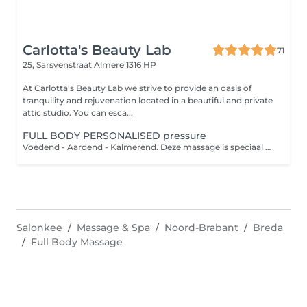
Carlotta's Beauty Lab
71
25, Sarsvenstraat
Almere 1316 HP
At Carlotta's Beauty Lab we strive to provide an oasis of
tranquility and rejuvenation located in a beautiful and private
attic studio. You can esca...
FULL BODY PERSONALISED pressure
Voedend - Aardend - Kalmerend. Deze massage is speciaal ontworpen om het lichaam weer in balans te brengen en de geest te kalmeren. Kies jouw favovriete geur en muziek uit en geniet vervolgens van 80 minuten massage van het hele lichaam. Volledige rug - benen - voetreflexpunten - armen - nek en schouders - hoofd- en gezichtsmassage.
Salonkee
Massage & Spa
Noord-Brabant
Breda
Full Body Massage