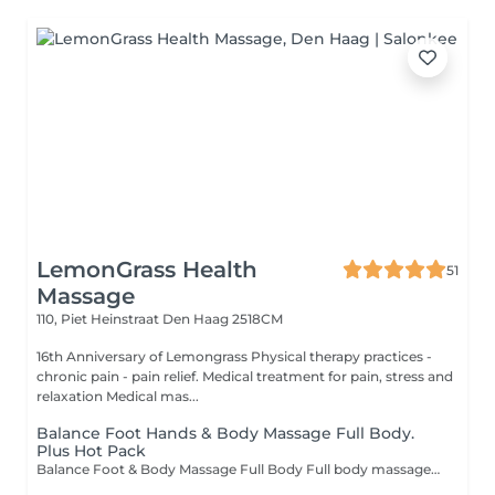
LemonGrass Health
51
Massage
110, Piet Heinstraat
Den Haag 2518CM
16th Anniversary of Lemongrass Physical therapy practices -
chronic pain - pain relief. Medical treatment for pain, stress and
relaxation Medical mas...
Balance Foot Hands & Body Massage Full Body.
Plus Hot Pack
Balance Foot & Body Massage Full Body Full body massage is a form of massage therapy that involves massaging the entire body using professional techniques that can help relieve muscle pain, promote relaxation, and reduce stress. A full body massage typically includes the back, legs, arms, head, shoulders, and feet.