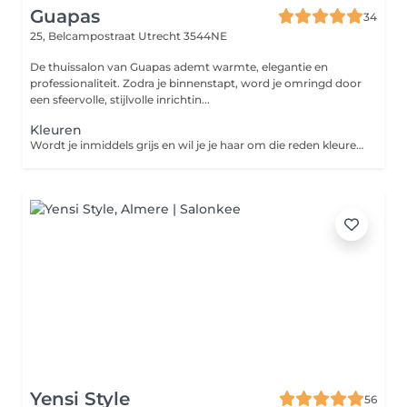
Guapas
34
25, Belcampostraat
Utrecht 3544NE
De thuissalon van Guapas ademt warmte, elegantie en
professionaliteit. Zodra je binnenstapt, word je omringd door
een sfeervolle, stijlvolle inrichtin...
Kleuren
Wordt je inmiddels grijs en wil je je haar om die reden kleuren? Of ben je juist toe aan een nieuwe hippe kleur? Bij het kleuren van je haar zal de specialist door middel van diverse technieken jouw perfecte look creëeren. In combinatie met een knipbeurt is jouw coupe weer helemaal compleet!
Yensi Style
56