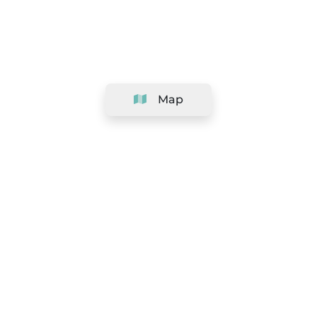
Map
Company
Support
Team
&
Careers
Information for salons
Legal