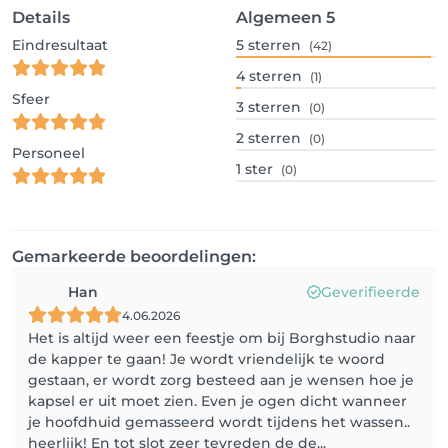
Details
Algemeen
5
Eindresultaat
5
sterren
(42)
4
sterren
(1)
Sfeer
3
sterren
(0)
2
sterren
(0)
Personeel
1
ster
(0)
Gemarkeerde beoordelingen:
Han
Geverifieerde
4.06.2026
Het is altijd weer een feestje om bij Borghstudio naar
de kapper te gaan! Je wordt vriendelijk te woord
gestaan, er wordt zorg besteed aan je wensen hoe je
kapsel er uit moet zien. Even je ogen dicht wanneer
je hoofdhuid gemasseerd wordt tijdens het wassen..
heerlijk! En tot slot zeer tevreden de de...