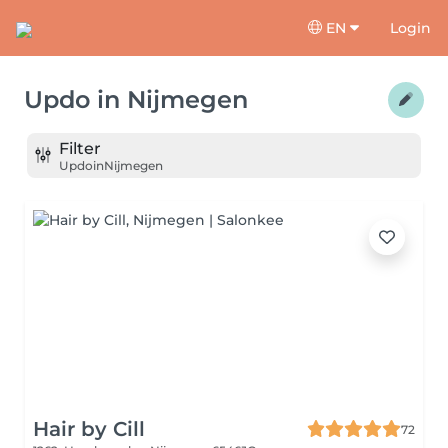
EN
Login
Updo
in
Nijmegen
Filter
Updo
in
Nijmegen
Hair by Cill
72