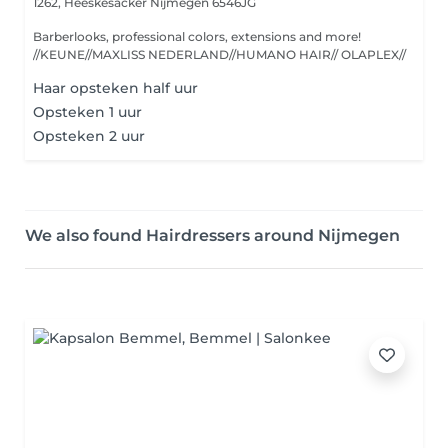
1262, Heeskesacker
Nijmegen 6546JG
Barberlooks, professional colors, extensions and more!
//KEUNE//MAXLISS NEDERLAND//HUMANO HAIR// OLAPLEX//
Haar opsteken half uur
Opsteken 1 uur
Opsteken 2 uur
We also found Hairdressers around Nijmegen