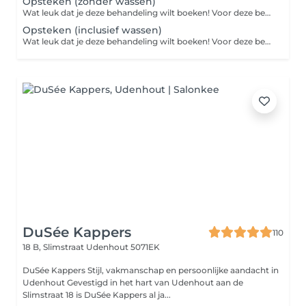
Opsteken (zonder wassen)
Wat leuk dat je deze behandeling wilt boeken! Voor deze behandeling vragen we je om even contact met ons op te nemen via WhatsApp. Stuur daarbij een paar foto's van voorbeelden van hoe je je haar graag gestyled wilt hebben op de dag van je afspraak. Zo kunnen wij goed inschatten hoeveel tijd er nodig is en ervoor zorgen dat alles perfect voor je wordt ingepland.
Opsteken (inclusief wassen)
Wat leuk dat je deze behandeling wilt boeken! Voor deze behandeling vragen we je om even contact met ons op te nemen via WhatsApp. Stuur daarbij een paar foto's van voorbeelden van hoe je je haar graag gestyled wilt hebben op de dag van je afspraak. Zo kunnen wij goed inschatten hoeveel tijd er nodig is en ervoor zorgen dat alles perfect voor je wordt ingepland.
DuSée Kappers
110
18 B, Slimstraat
Udenhout 5071EK
DuSée Kappers Stijl, vakmanschap en persoonlijke aandacht in
Udenhout Gevestigd in het hart van Udenhout aan de
Slimstraat 18 is DuSée Kappers al ja...