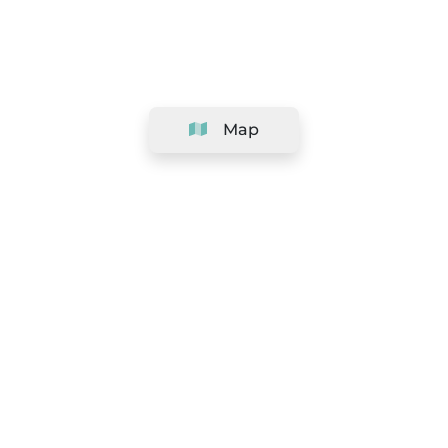
Map
Company
Support
Team
&
Careers
Information for salons
Legal