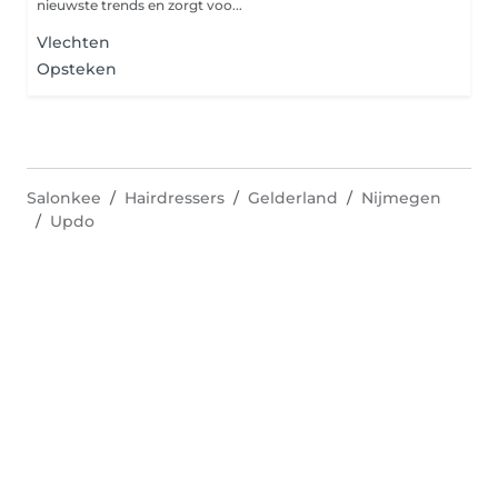
nieuwste trends en zorgt voo...
Vlechten
Opsteken
Salonkee
Hairdressers
Gelderland
Nijmegen
Updo