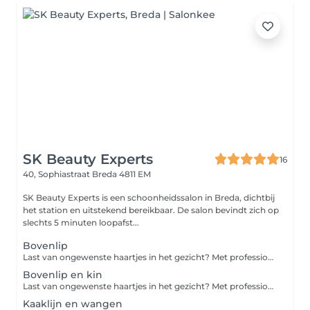
SK Beauty Experts
16
40, Sophiastraat
Breda 4811 EM
SK Beauty Experts is een schoonheidssalon in Breda, dichtbij
het station en uitstekend bereikbaar. De salon bevindt zich op
slechts 5 minuten loopafst...
Bovenlip
Last van ongewenste haartjes in het gezicht? Met professioneel gezichtsharsen verwijderen we haartjes zorgvuldig en effectief, zodat je huid weer glad en verzorgd aanvoelt. Geschikt voor onder andere bovenlip, kin, wangen of kaaklijn. Het resultaat? Een zachte, frisse huid met een langdurig glad effect. Beperkingen: Niet geschikt bij beschadigde of geïrriteerde huid Bij gebruik van bepaalde medicatie (zoals Roaccutane) vooraf melden Niet direct na zonverbranding of intensieve peeling Bij twijfel over huidconditie eerst overleg Goed om te weten: Het resultaat blijft gemiddeld 3 tot 4 weken zichtbaar Lichte roodheid na de behandeling is normaal en trekt snel weg Vermijd 24 uur na de behandeling zon, sauna en intensieve huidproducten Kom bij voorkeur zonder make-up op het te behandelen gebied
Bovenlip en kin
Last van ongewenste haartjes in het gezicht? Met professioneel gezichtsharsen verwijderen we haartjes zorgvuldig en effectief, zodat je huid weer glad en verzorgd aanvoelt. Geschikt voor onder andere bovenlip, kin, wangen of kaaklijn. Het resultaat? Een zachte, frisse huid met een langdurig glad effect. Beperkingen: Niet geschikt bij beschadigde of geïrriteerde huid Bij gebruik van bepaalde medicatie (zoals Roaccutane) vooraf melden Niet direct na zonverbranding of intensieve peeling Bij twijfel over huidconditie eerst overleg Goed om te weten: Het resultaat blijft gemiddeld 3 tot 4 weken zichtbaar Lichte roodheid na de behandeling is normaal en trekt snel weg Vermijd 24 uur na de behandeling zon, sauna en intensieve huidproducten Kom bij voorkeur zonder make-up op het te behandelen gebied
Kaaklijn en wangen