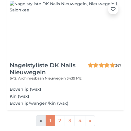
Nagelstyliste DK Nails
367
Nieuwegein
6-12, Archimesbaan
Nieuwegein 3439 ME
Bovenlip (wax)
Kin (wax)
Bovenlip/wangen/kin (wax)
«
1
2
3
4
»