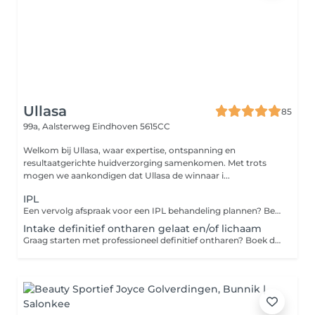
Ullasa
85
99a, Aalsterweg
Eindhoven 5615CC
Welkom bij Ullasa, waar expertise, ontspanning en
resultaatgerichte huidverzorging samenkomen. Met trots
mogen we aankondigen dat Ullasa de winnaar i...
IPL
Een vervolg afspraak voor een IPL behandeling plannen? Bel even naar de salon, een medewerken pland uw vervolgafspraak in. Nieuw voor deze behandeling? Plan dan online een intake gesprek in.
Intake definitief ontharen gelaat en/of lichaam
Graag starten met professioneel definitief ontharen? Boek dan nu bij een ervaren deskundige je intake gesprek in. De kosten van het intake gesprek ontvang je als korting bij het starten van de behandelingen. Ben je al onder behandeling en wil je een nieuwe afspraak plannen of wijzigen? Bel of mail dan naar de salon.