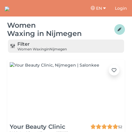
EN
Login
Women
Waxing
in
Nijmegen
Filter
Women Waxing
in
Nijmegen
Your Beauty Clinic
52