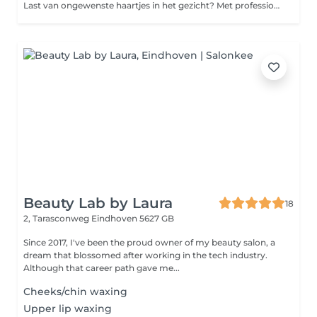
Last van ongewenste haartjes in het gezicht? Met professioneel gezichtsharsen verwijderen we haartjes zorgvuldig en effectief, zodat je huid weer glad en verzorgd aanvoelt. Geschikt voor onder andere bovenlip, kin, wangen of kaaklijn. Het resultaat? Een zachte, frisse huid met een langdurig glad effect. Beperkingen: Niet geschikt bij beschadigde of geïrriteerde huid Bij gebruik van bepaalde medicatie (zoals Roaccutane) vooraf melden Niet direct na zonverbranding of intensieve peeling Bij twijfel over huidconditie eerst overleg Goed om te weten: Het resultaat blijft gemiddeld 3 tot 4 weken zichtbaar Lichte roodheid na de behandeling is normaal en trekt snel weg Vermijd 24 uur na de behandeling zon, sauna en intensieve huidproducten Kom bij voorkeur zonder make-up op het te behandelen gebied
Beauty Lab by Laura
18
2, Tarasconweg
Eindhoven 5627 GB
Since 2017, I've been the proud owner of my beauty salon, a
dream that blossomed after working in the tech industry.
Although that career path gave me...
Cheeks/chin waxing
Upper lip waxing