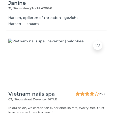
Janine
31, Nieuwsteeg
Tricht 4196AK
Harsen, epileren of threaden - gezicht
Harsen - lichaam
Vietnam nails spa
258
03, Nieuwstraat
Deventer 7411LE
In our salon, we care for an experience so rare, Worry-free, trust
in us, your nail care is a must!