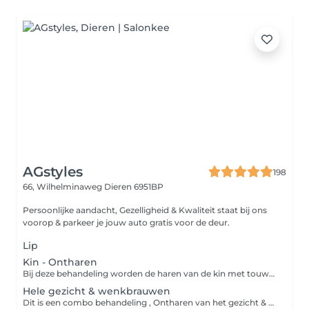
AGstyles
198
66, Wilhelminaweg
Dieren 6951BP
Persoonlijke aandacht, Gezelligheid & Kwaliteit staat bij ons
voorop & parkeer je jouw auto gratis voor de deur.
Lip
Kin - Ontharen
Bij deze behandeling worden de haren van de kin met touw verwijderd zodat ook alle donsharen worden mee verwijderd voor een glad resultaat.
Hele gezicht & wenkbrauwen
Dit is een combo behandeling , Ontharen van het gezicht & wenkbrauwen epileren. De haren van het gezicht worden met touw verwijderd zodat ook alle donsharen worden mee verwijderd voor een glad resultaat van het gezicht. Daarna ontharen we de ongewenste haartjes bij de wenkbrauwen met touw en pincet. Ook worden je wenkbrauwen in vorm gebracht die het beste bij jouw gezicht past en/of die je graag wilt.