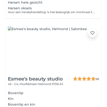
Harsen hele gezicht
Harsen oksels
Voor een harsbehandeling: Is het belangrijk om minimaal 2 tot 3 weken vóór de afspraak te stoppen met scheren, zodat de haren de juiste lengte hebben: ongeveer 0,5 tot maximaal 1,0 cm. Op de dag van de behandeling: Draag comfortabele kleding: Kies voor loszittende, ademende stoffen om wrijving en irritatie na de behandeling te voorkomen. Vermijd zon en zonnebank: Stel je huid niet bloot aan direct zonlicht of de zonnebank in de 24 uur voorafgaand aan je afspraak.
Esmee's beauty studio
68
43 - C4, Hoofdstraat
Helmond 5706 AJ
Bovenlip
Kin
Bovenlip en kin