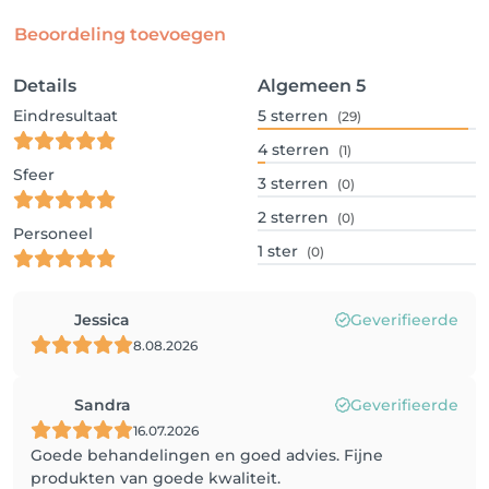
Beoordeling toevoegen
Details
Algemeen
5
Eindresultaat
5
sterren
(29)
4
sterren
(1)
Sfeer
3
sterren
(0)
2
sterren
(0)
Personeel
1
ster
(0)
Jessica
Geverifieerde
8.08.2026
Sandra
Geverifieerde
16.07.2026
Goede behandelingen en goed advies. Fijne
produkten van goede kwaliteit.