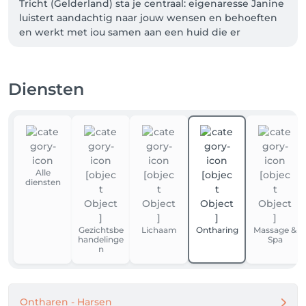
Tricht (Gelderland) sta je centraal: eigenaresse Janine 
luistert aandachtig naar jouw wensen en behoeften 
en werkt met jou samen aan een huid die er 
stralend, gezond en verzorgd uitziet. Geen standaard 
behandelingen — maar persoonlijke én effectieve 
huidverzorging op maat
Diensten
Alle
diensten
Gezichtsbe
Lichaam
Ontharing
Massage &
handelinge
Spa
n
Ontharen - Harsen