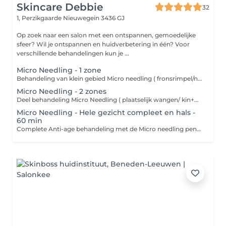
Skincare Debbie
32
1, Perzikgaarde
Nieuwegein 3436 GJ
Op zoek naar een salon met een ontspannen, gemoedelijke
sfeer? Wil je ontspannen en huidverbetering in één? Voor
verschillende behandelingen kun je ...
Micro Needling - 1 zone
Behandeling van klein gebied Micro needling ( fronsrimpel/neus lipplooi/bovenlip/litteken) - Reingen van de huid - Micro needling gewenste gebied met intensief serum - Dag/nacht verzorging Microneedling is een cosmetische behandeling waarbij met een apparaat microscopisch kleine naaldjes over de huid gaan. Deze naaldjes prikken hele kleine gaatjes in de huid. Dit klinkt misschien heftig, maar deze "micro-wondjes" activeren het natuurlijke genezingsproces van het lichaam. Wat doet microneedling voor een strakkere huid? De kleine prikjes stimuleren het lichaam om: - Collageen aan te maken zorgt voor een stevigere huidstructuur - Elastine aan te maken helpt de huid om veerkrachtiger en soepeler te blijven - Celvernieuwing te bevorderen wat zorgt voor een frissere uitstraling Hierdoor wordt de huid: - Strakker - Gladder - Minder verslapt - Egaler in teint en textuur
Micro Needling - 2 zones
Deel behandeling Micro Needling ( plaatselijk wangen/ kin+mond+neuslipplooi / ogen / voorhoofd /hals) - Reingen van de huid - Micro needling gewenste gebied incl. intensief serum - Kalmerend masker - Dag/nacht verzorging Behandeling van klein gebied Micro needling ( fronsrimpel/neus lipplooi/bovenlip/litteken) - Reingen van de huid - Micro needling gewenste gebied met intensief serum - Dag/nacht verzorging Microneedling is een cosmetische behandeling waarbij met een apparaat microscopisch kleine naaldjes over de huid gaan. Deze naaldjes prikken hele kleine gaatjes in de huid. Dit klinkt misschien heftig, maar deze "micro-wondjes" activeren het natuurlijke genezingsproces van het lichaam. Wat doet microneedling voor een strakkere huid? De kleine prikjes stimuleren het lichaam om: - Collageen aan te maken zorgt voor een stevigere huidstructuur - Elastine aan te maken helpt de huid om veerkrachtiger en soepeler te blijven - Celvernieuwing te bevorderen wat zorgt voor een frissere uitstraling Hierdoor wordt de huid: - Strakker - Gladder - Minder verslapt - Egaler in teint en textuur
Micro Needling - Hele gezicht compleet en hals -
60 min
Complete Anti-age behandeling met de Micro needling pen. - Reinigen van de huid - Epileren/waxen wenkbrauwen - Milde peeling - Micro Needling totale gezicht en hals met gebruik van intensief ampul - Kalmerend masker - Massage nek/hals/decollete - Dag/nacht verzorging Behandeling van klein gebied Micro needling ( fronsrimpel/neus lipplooi/bovenlip/litteken) - Reingen van de huid - Micro needling gewenste gebied met intensief serum - Dag/nacht verzorging Microneedling is een cosmetische behandeling waarbij met een apparaat microscopisch kleine naaldjes over de huid gaan. Deze naaldjes prikken hele kleine gaatjes in de huid. Dit klinkt misschien heftig, maar deze "micro-wondjes" activeren het natuurlijke genezingsproces van het lichaam. Wat doet microneedling voor een strakkere huid? De kleine prikjes stimuleren het lichaam om: - Collageen aan te maken zorgt voor een stevigere huidstructuur - Elastine aan te maken helpt de huid om veerkrachtiger en soepeler te blijven - Celvernieuwing te bevorderen wat zorgt voor een frissere uitstraling Hierdoor wordt de huid: - Strakker - Gladder - Minder verslapt - Egaler in teint en textuur