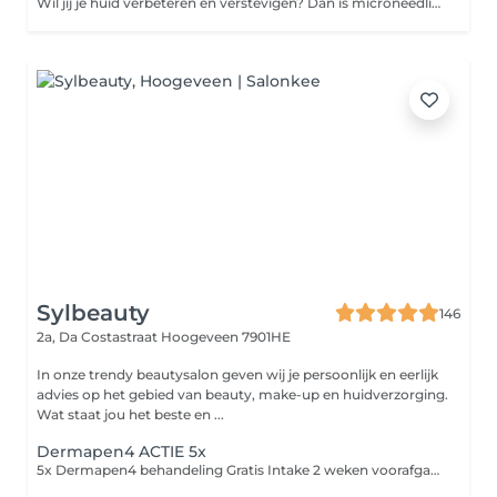
Wil jij je huid verbeteren en verstevigen? Dan is microneedling de behandeling voor jou. Met minuscule naaldjes worden er kleine beschadigingen in de huid gemaakt. Hierdoor gaat de huid zich vernieuwen en wordt de aanmaak van collageen en elastine gestimuleerd. De voordelen: - Stimuleert huidvernieuwing en de aanmaak van collageen - Verzacht rimpels en pigmentvlekken - Herstelt de vochtbalans: hydratatie en een stralende huid! - Verkleint grove poriën: hierdoor krijg je een fijnere huidtextuur - Zorgt voor een gladde en frisse huid: een zijdezacht gevoel
Sylbeauty
146
2a, Da Costastraat
Hoogeveen 7901HE
In onze trendy beautysalon geven wij je persoonlijk en eerlijk
advies op het gebied van beauty, make-up en huidverzorging.
Wat staat jou het beste en ...
Dermapen4 ACTIE 5x
5x Dermapen4 behandeling Gratis Intake 2 weken voorafgaand aan de kuur Nazorg producten na elke behandeling Huidverzorgingsadvies op maat 5x DERMAPEN4 behandeling van €799,00 Nu voor €699,00! Let op: het is belangrijk dat je een huidroutine volgt met onze producten voordat je deze deze behandeling kan boeken.