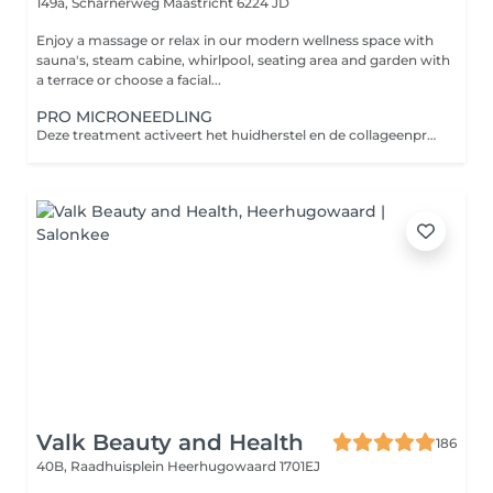
149a, Scharnerweg
Maastricht 6224 JD
Enjoy a massage or relax in our modern wellness space with
sauna's, steam cabine, whirlpool, seating area and garden with
a terrace or choose a facial...
PRO MICRONEEDLING
Deze treatment activeert het huidherstel en de collageenproductie. Met geavanceerde technieken werkt deze treatment krachtig op donkere vlekjes, rimpels en vergrote poriën.
Valk Beauty and Health
186
40B, Raadhuisplein
Heerhugowaard 1701EJ