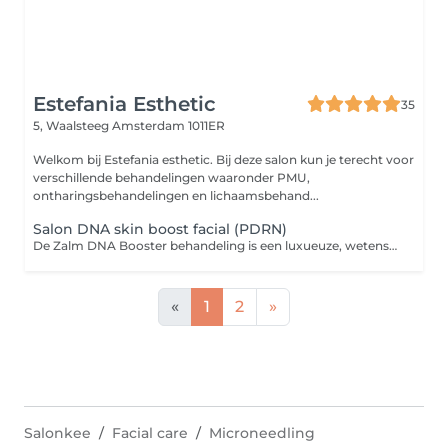
Estefania Esthetic
35
5, Waalsteeg
Amsterdam 1011ER
Welkom bij Estefania esthetic. Bij deze salon kun je terecht voor
verschillende behandelingen waaronder PMU,
ontharingsbehandelingen en lichaamsbehand...
Salon DNA skin boost facial (PDRN)
De Zalm DNA Booster behandeling is een luxueuze, wetenschappelijk onderbouwde huidverjongingsbehandeling die de huid van binnenuit herstelt en versterkt. Perfect voor wie op zoek is naar gladheid, stevigheid en een jeugdige uitstraling zonder invasieve ingrepen. The salmon DNA treatment is an injectable skin therapy based on polynucleotides derived from salmon DNA. These biocompatible substances are very similar to human DNA and have a powerful regenerative effect. The treatment does not focus on plumping up volume, but on improving skin quality from the inside out.
«
1
2
»
Salonkee
Facial care
Microneedling