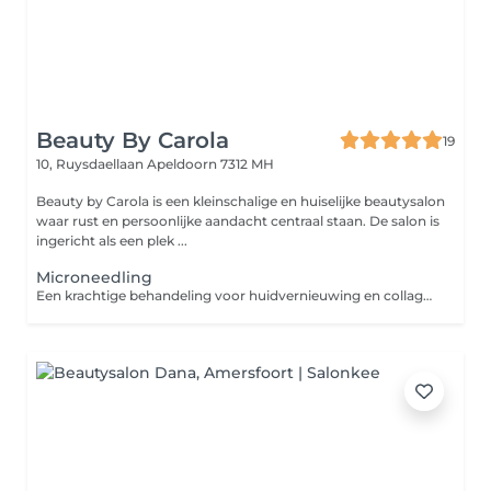
Beauty By Carola
19
10, Ruysdaellaan
Apeldoorn 7312 MH
Beauty by Carola is een kleinschalige en huiselijke beautysalon
waar rust en persoonlijke aandacht centraal staan. De salon is
ingericht als een plek ...
Microneedling
Een krachtige behandeling voor huidvernieuwing en collageenaanmaak. Micronaaldjes creëren kanaaltjes in de huid, waardoor werkstoffen diep worden opgenomen. Helpt zichtbaar bij huidveroudering, littekens, grove poriën en pigmentvlekken. Geschikt voor: Fijne lijntjes en rimpels, verslapte huid, littekens, grove poriën, pigmentatie en een doffe huid