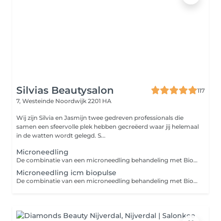
Silvias Beautysalon
117
7, Westeinde
Noordwijk 2201 HA
Wij zijn Silvia en Jasmijn twee gedreven professionals die
samen een sfeervolle plek hebben gecreëerd waar jij helemaal
in de watten wordt gelegd. S...
Microneedling
De combinatie van een microneedling behandeling met Biopulse biedt krachtige voordelen voor je huid: 1. Verbeterde collageenproductie: Microneedling stimuleert de aanmaak van collageen, terwijl Biopulse de huid beter doorbloedt en de cellen diepere herstelprocessen activeert. 2. Diepe hydratatie: Biopulse zorgt ervoor dat actieve werkstoffen, zoals serums, beter in de huid kunnen doordringen, waardoor de huid intensief gehydrateerd wordt. 3. Sneller herstel: De Biopulse behandeling versnelt het herstelproces van de huid na microneedling, waardoor de resultaten sneller zichtbaar zijn. 4. Verbeterde huidtextuur en teint: Deze combinatie vermindert fijne lijntjes, vergroot de stevigheid van de huid en zorgt voor een stralende, egalere teint. Door microneedling te combineren met Biopulse haal je het maximale uit je behandeling voor een gezondere, stralende huid!
Microneedling icm biopulse
De combinatie van een microneedling behandeling met Biopulse biedt krachtige voordelen voor je huid: 1. Verbeterde collageenproductie: Microneedling stimuleert de aanmaak van collageen, terwijl Biopulse de huid beter doorbloedt en de cellen diepere herstelprocessen activeert. 2. Diepe hydratatie: Biopulse zorgt ervoor dat actieve werkstoffen, zoals serums, beter in de huid kunnen doordringen, waardoor de huid intensief gehydrateerd wordt. 3. Sneller herstel: De Biopulse behandeling versnelt het herstelproces van de huid na microneedling, waardoor de resultaten sneller zichtbaar zijn. 4. Verbeterde huidtextuur en teint: Deze combinatie vermindert fijne lijntjes, vergroot de stevigheid van de huid en zorgt voor een stralende, egalere teint. Door microneedling te combineren met Biopulse haal je het maximale uit je behandeling voor een gezondere, stralende huid!