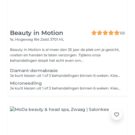
Beauty in Motion
125
1e, Hogeweg 164
Zeist 3701 HL
Beauty in Motion is al meer dan 35 jaar de plek om je gezicht,
voeten en handen te laten verzorgen. Tijdens onze
behandelingen draait het echt even om...
Diamant-dermabrasie
Je kunt kiezen uit 1 of 3 behandelingen binnen 6 weken. Kies je voor de kuur van 3 behandelingen? Je boekt dan via Treatwell de eerste behandeling. De vervolgafspraken maak je in de salon. Door middel van de diamanten slijpkoppen wordt het bovenste laagje van je huid 'afgeschaafd', waardoor het celvernieuwingsproces wordt bevorderd. Deze peelingbehandeling is geschikt bij grove poriën, rimpels, pigmentvlekken en acne-littekens, ook wanneer deze er al langer zitten.
Microneedling
Je kunt kiezen uit 1 of 3 behandelingen binnen 6 weken. Kies je voor de kuur van 3 behandelingen? Inclusief ontsmetting en medisch serum. Let op: de aangegeven prijs is de prijs per zone. Bij microneedling worden er piepkleine kanaaltjes in de huid gemaakt door middel van naaldjes. Het zelfgenezend vermogen van de huid wordt aangewakkerd, waardoor er celvernieuwing plaatsvindt. Fijne lijntjes en rimpels vervagen hierdoor. Deze zones kunnen zeer goed worden behandeld: - Zone rondom de mond - Neus-lippenplooi - Fijne lijntjes bij het wanggebied