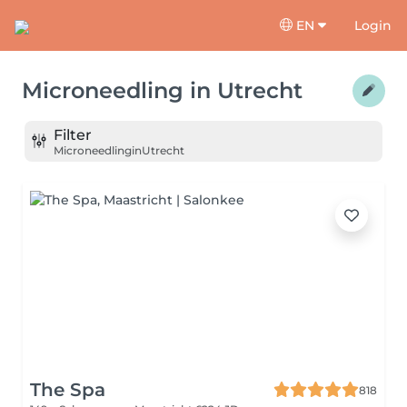
EN
Login
Microneedling
in
Utrecht
Filter
Microneedling
in
Utrecht
The Spa
818