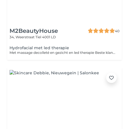
M2BeautyHouse
40
34, Weerstraat
Tiel 4001 LD
Hydrofacial met led therapie
Met massage decolleté en gezicht en led therapie Beste klant, Wij vragen u vriendelijk om zonder make-up naar uw gezichtsbehandeling te komen. Zo kunnen wij uw huid beter reinigen en het beste resultaat behalen. Bedankt voor uw medewerking!