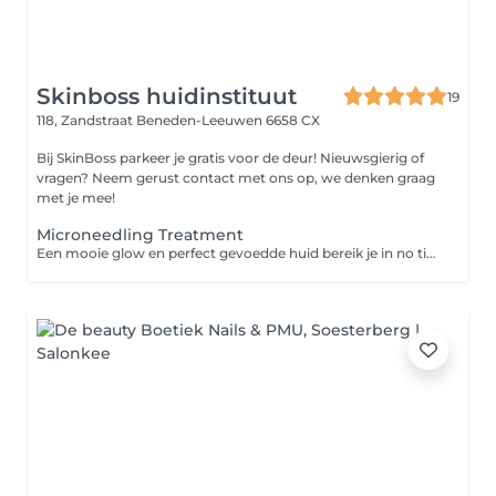
Skinboss huidinstituut
19
118, Zandstraat
Beneden-Leeuwen 6658 CX
Bij SkinBoss parkeer je gratis voor de deur! Nieuwsgierig of
vragen? Neem gerust contact met ons op, we denken graag
met je mee!
Microneedling Treatment
Een mooie glow en perfect gevoedde huid bereik je in no time dankzij microneedling. De minuscule naaldjes perforeren de huid op zachte wijze en maken kleine kanaaltjes in jouw huidoppervlak. Onze op maat gemaakte voedings-cocktails dringen hierdoor tot diepe huidlagen en maken ultieme voeding mogelijk. Je ziet direct verschil dat in de dagen na jouw behandeling nóg mooier wordt!