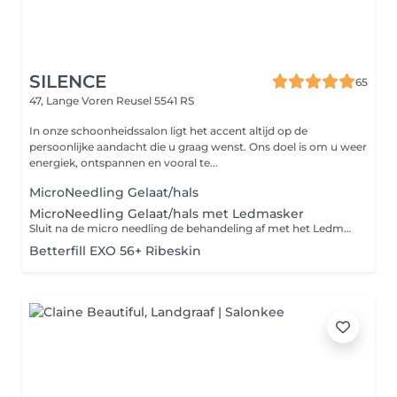
SILENCE
65
47, Lange Voren
Reusel 5541 RS
In onze schoonheidssalon ligt het accent altijd op de
persoonlijke aandacht die u graag wenst. Ons doel is om u weer
energiek, ontspannen en vooral te...
MicroNeedling Gelaat/hals
MicroNeedling Gelaat/hals met Ledmasker
Sluit na de micro needling de behandeling af met het Ledmasker van dermapen. Dit is een niet-invasieve lichttherapiebehandeling voor het verminderen van fijne lijntjes en rimpels, ouderdomsvlekken, zonneschade, pigmentvlekken en het verbeteren van de huidtextuur/littekens. Het Dermapen LED masker maakt gebruik van de nieuwste wetenschappelijke ontwikkelingen en onderzoek op het gebied van lichttherapie om uw LED-behandeling volledig te optimaliseren, waarbij niet alleen rood licht wordt gebruikt, maar ook bijna-infraroodlicht. Het LED Masker wordt gebruikt in combinatie met de speciaal hiervoor ontworpen Lumafuse Hydrogel masker. Het Lumafuse Hydrogel masker absorbeert het LED licht voor verbeterde penetratie van zowel de actieve stoffen als het licht. Het Dermapen LED masker maakt gebruik van de nieuwste wetenschappelijke ontwikkelingen en onderzoek op het gebied van lichttherapie om uw led-behandeling volledig te optimaliseren. Een enkele sessie van 10 minuten van de Dermapen LED masker laat je huid voller, meer gehydrateerd en verfrist aanvoelen. Deze resultaten verbeteren bij herhaald gebruik.
Betterfill EXO 56+ Ribeskin