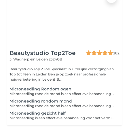
Beautystudio Top2Toe
282
5, Wagnerplein
Leiden 2324GB
Beautystudio Top 2 Toe Specialist in Uiterlijke verzorging van
Top tot Teen in Leiden Ben je op zoek naar professionele
huidverbetering in Leiden? B...
Microneedling Rondom ogen
Microneedling rond de mond is een effectieve behandeling voor het verminderen van rimpels en het verstevigen van de huid, doordat de huid gestimuleerd wordt om meer collageen en elastine aan te maken Wat doet de eye-treatment microneedling? Bevordert de afvoer van overtollig lymfevocht Zorgt voor een betere doorbloeding Verbetert de spanning en permeabiliteit van vaatwand Bevordert afbraak van vetcellen Remt de pigmentaanmaak af Maakt de huid onder de ogen lichter
Microneedling rondom mond
Microneedling rond de mond is een effectieve behandeling voor het verminderen van rimpels en het verstevigen van de huid, doordat de huid gestimuleerd wordt om meer collageen en elastine aan te maken Wat doet de eye-treatment microneedling? Bevordert de afvoer van overtollig lymfevocht Zorgt voor een betere doorbloeding Verbetert de spanning en permeabiliteit van vaatwand Bevordert afbraak van vetcellen Remt de pigmentaanmaak af Maakt de huid onder de ogen lichter
Microneedling gezicht half
Microneedling is een effectieve behandeling voor het verminderen van rimpels en het verstevigen van de huid, doordat de huid gestimuleerd wordt om meer collageen en elastine aan te maken Het verminderd fijne lijntjes en grove porien Het verminderd pigmentvlekken en hyperpigmentatie door zonschade Het verbeterd de doorbloeding Het zorgt voor betere opname van werkzame stoffen en ingredienten uit uw producten Het verminderd rimpels en fijne lijntjes Voor het beste resultaat is een kuur van 3 of 6 behandelingen aan te raden in combinatie met producten voor thuis gebruik bij een kuur van 3 krijgt u 50% korting op een product pakket t.w.v. 155,- van Decaar voor thuisgebruik bij een kuur van van 6 krijgt u dit pakket GRATIS