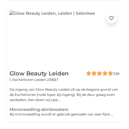
Glow Beauty Leiden
228
1, Eschertoren
Leiden 2316ET
De ingang van Glow Beauty Leiden zit op de begane grond van
de Eschertoren (rode loper bij ingang). Bij de deur graag even
aanbellen, dan doen wij ope...
Microneedling-skinboosters
Bij microneedling wordt er gebruik gemaakt van zeer fijne naaldjes die op hoog tempo vibreren in de huid. Zo maken de naaldjes kleine verticale geultjes in de huid waardoor de aanmaak van collageen en elastine wordt gestimuleerd. Dit levert een egalere en stevigere huid op. Ook worden acnelittekens en fijne lijntjes minder zichtbaar. Wij bieden verschillende boosts voor de huid. Geadviseerd wordt om de behandelingen in kuurverband te doen. Ongeveer 2-4x waarbij er steeds een pauze is van 4 weken. In kuurverband kan er een pakketprijs worden afgenomen. Informeer naar de mogelijkheden. Op basis van de huidconditie bekijken we welke ingredienten gebruikt gaan worden. Vit C-boost De vitamine C boost, oftewel de Glow facial is een zeer populaire behandeling omwille van zijn hoge dosering aan vitamine C. De behandeling bij uitstek om de huid te versterken tegen schadelijke invloeden van de zon Deze behandeling zijn twee effectieve methodes gecombineerd in 1 behandeling; microneedling en een hoog gedoseerde vitamine C peeling. Door deze combinatie is de intensiteit hoger. Er wordt een vitamine C peeling aangebracht die dankzij de microneedling nog beter wordt opgenomen door de huid. Beide technieken hebben als doel het vernieuwen van de huid voor een egale huid en het verminderen van fijne lijntjes, zonschade, grove poriën en rimpels. Direct na de behandeling vertoont de huid een zeer mooie Glow. Hyaluronboost Is de huid vermoeid, futloos en vertoont deze fijne lijntjes en droogte? Dan is de hyaluronboost zeer geschikt! De microneedling wordt gecombineerd met een ultrageconcentreerd serum met hyaluronzuur, een mooie werkzame stof die bewezen een boost geeft aan de stevigheid van de huid ( collageenaanmaak ), een mooie glans geeft en de hydratatie bevordert.