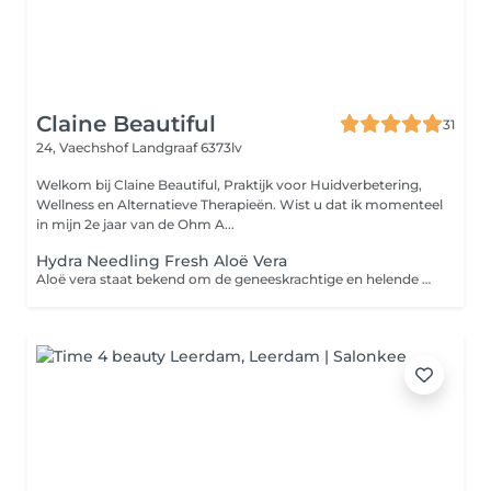
Claine Beautiful
31
24, Vaechshof
Landgraaf 6373lv
Welkom bij Claine Beautiful, Praktijk voor Huidverbetering,
Wellness en Alternatieve Therapieën. Wist u dat ik momenteel
in mijn 2e jaar van de Ohm A...
Hydra Needling Fresh Aloë Vera
Aloë vera staat bekend om de geneeskrachtige en helende werking. Het kalmeert de huid na brandwonden en aloë vera wordt ook tegen acne ingezet. Aloë vera zit boordevol vitamine A, C en E: en deze vitaminen helpen insectenbeten, kleine brandwonden en zonbeschadiging te genezen. Bepaalde stoffen in de aloë vera plant 'trekken' de brand uit je huid en bieden direct verkoeling; of je nu een flinke brandwond hebt of wat te lang in de zon hebt gelegen. De kleine concentratie anthraquinone die je in de gel terugvindt werkt daarbij ook nog eens pijnstillend.