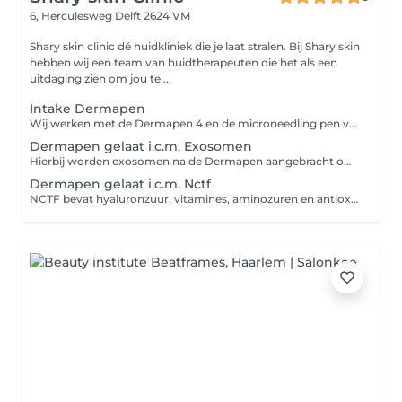
6, Herculesweg
Delft 2624 VM
Shary skin clinic dé huidkliniek die je laat stralen. Bij Shary skin
hebben wij een team van huidtherapeuten die het als een
uitdaging zien om jou te ...
Intake Dermapen
Wij werken met de Dermapen 4 en de microneedling pen van Meditopics. Dit kunt u ook los inboeken.
Dermapen gelaat i.c.m. Exosomen
Hierbij worden exosomen na de Dermapen aangebracht om het huidherstel te ondersteunen en de huidvernieuwing te stimuleren. Exosomen bevatten groeifactoren en signaalstoffen die de huid helpen bij herstel, collageenaanmaak en verbetering van de huidstructuur. Ideaal voor een doffere huid, fijne lijntjes, littekens en een egalere, stralende teint.
Dermapen gelaat i.c.m. Nctf
NCTF bevat hyaluronzuur, vitamines, aminozuren en antioxidanten die de huid intens hydrateren, de huidkwaliteit verbeteren en fijne lijntjes en een doffe teint helpen verminderen.