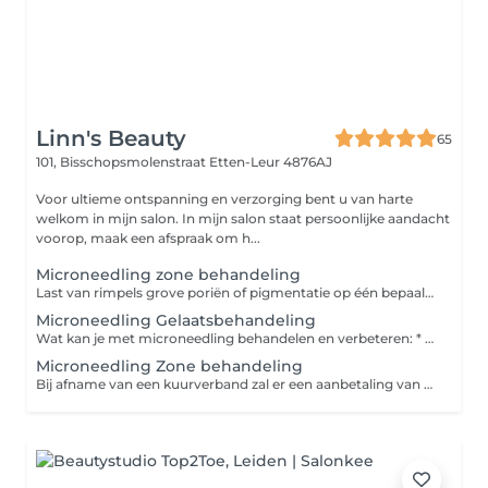
Linn's Beauty
65
101, Bisschopsmolenstraat
Etten-Leur 4876AJ
Voor ultieme ontspanning en verzorging bent u van harte
welkom in mijn salon. In mijn salon staat persoonlijke aandacht
voorop, maak een afspraak om h...
Microneedling zone behandeling
Last van rimpels grove poriën of pigmentatie op één bepaalde zone van het gezicht? Pak ze aan door middel van een microneedling zone behandeling.
Microneedling Gelaatsbehandeling
Wat kan je met microneedling behandelen en verbeteren: * grove poriën * fijne lijntjes en rimpels * littekens (zowel in het gelaat als op het lichaam) * hyperpigmentatie * verslapte huid * zwangerschapsstriemen * sinaasappelhuid Is de microneedling behandeling pijnlijk? Nee, het is niet pijnlijk, maar kan wel gevoelig zijn. Hoe de behandeling wordt ervaren, is verschillend per klant en de locatie van het te behandelen gebied. Direct na de behandeling kan de huid wat roze aanzien, daarnaast kan de huid wat droog, prikkelend en warm aanvoelen. Je kunt het gevoel vergelijken met een zonverbranding. Het huidgevoel trekt meestal binnen 24 tot 48 uur weg, de roze verkleuring trekt over het algemeen vrij snel weg. Lippen en ogen ook behandelen met nanoneedling ( zonder naaldjes) dit kan tegen een meerprijs van €19,95
Microneedling Zone behandeling
Bij afname van een kuurverband zal er een aanbetaling van 25% vooraf aan de behandeling worden gevraagd. U heeft keuze uit 10% korting op één 3- 4 -5 of 6 afspraken kuurverband bij een volledige betaling. Of een Gratis verzorgend Oil elixer serum voor thuis gebruik. Er is ook de mogelijkheid voor betaling in 2 termijnen.