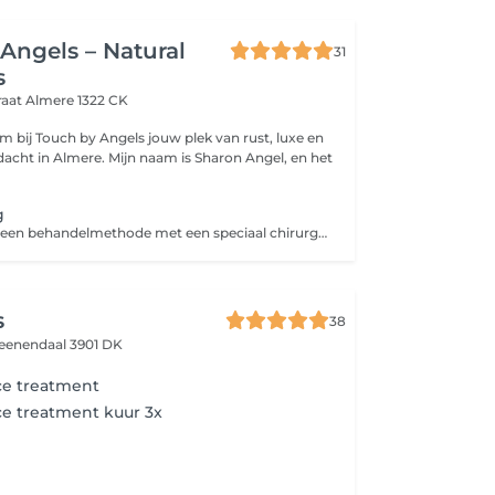
Angels – Natural
31
s
raat
Almere 1322 CK
Mijn naam is Sharon Angel, en het
g
Dermaplaning is een behandelmethode met een speciaal chirurgisch mesje voor het verwijderen van donshaartjes en dode huidcellen.
s
38
eenendaal 3901 DK
e treatment
e treatment kuur 3x