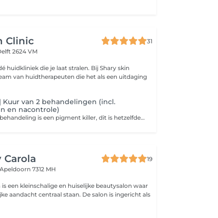
 Clinic
31
elft 2624 VM
dé huidkliniek die je laat stralen. Bij Shary skin
eam van huidtherapeuten die het als een uitdaging
Kuur van 2 behandelingen (incl.
n en nacontrole)
De dermamelan behandeling is een pigment killer, dit is hetzelfde als de Cosmelan behandeling, maar deze is 30% sterker dan een Cosmelan behandeling.
 Carola
19
Apeldoorn 7312 MH
is een kleinschalige en huiselijke beautysalon waar
jke aandacht centraal staan. De salon is ingericht als