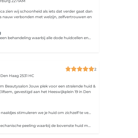
rburg 2271AM
ica zien wij schoonheid als iets dat verder gaat dan
t is nauw verbonden met welzijn, zelfvertrouwen en
g
Dermaplaning is een behandeling waarbij alle dode huidcellen en donsharen door middel van een, speciaal voor dermaplaning ontworpen, steriel chirurgisch mesje verwijderd worden. Het is een manuele exfoliatie techniek en zorgt direct voor een zachte, soepele en stralende huid.
2
n
Den Haag 2531 HC
w plek voor een stralende huid &
Met kleine micro-naaldjes stimuleren we je huid om zichzelf te vernieuwen. De dermapen helpt tegen het verminderen van littekens, het stimuleren van collageen en elastine, pigmentatie en grove poriën. Dit zorgt voor een stevigere en egale huid.
Een intensieve mechanische peeling waarbij de bovenste huid met fijne kristallen, op een zachte manier wordt verwijderd. Resultaat? Een gladdere en egalere huidstructuur. Dermabrasie is een intensieve en effectieve huid verbeterende behandeling waarbij de bovenste huidlagen gecontroleerd en voorzichtig worden afgeschaafd met behulp van fijne kristallen of diamantkopjes. Deze mechanische peeling verwijdert dode huidcellen en stimuleert de doorbloeding, waardoor de huid zich versneld gaat vernieuwen.