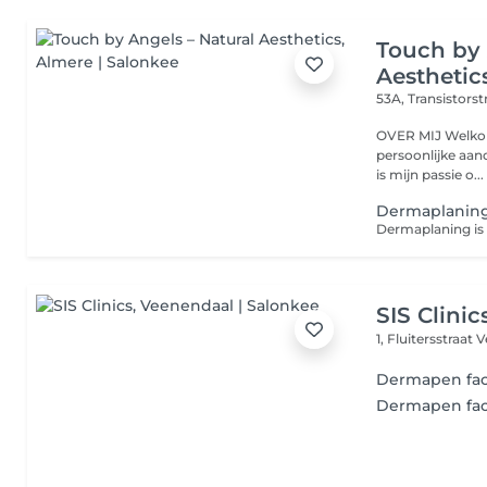
Touch by 
Aesthetic
53A, Transistorst
OVER MIJ Welkom bij Touch by Angels jouw plek van rust, luxe en
persoonlijke aandacht in Almere. 
is mijn passie o...
Dermaplanin
SIS Clinic
1, Fluitersstraat
V
Dermapen fac
Dermapen fac