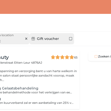
 location
Gift voucher
t
auty
Zoeken i
65
olenstraat
Etten-Leur 4876AJ
spanning en verzorging bent u van harte welkom in
ijn salon staat persoonlijke aandacht voorop, maak
...
 Gelaatsbehandeling
Een non-invasieve behandelmethode voor het verkrijgen van een stralende, frisse huid. Dermaplaning wordt uitgevoerd met een speciaal ontworpen chirurgisch mesje. Er wordt lichtjes met het speciale mesje over de huid geschraapt, maar zonder te schuren of de huid te beschadigen. Hierdoor worden kleine donshaartjes, dode huidcellen en vuil van het gezicht verwijderd. Het is een pijnloze behandeling. De behandeling is bovendien geschikt voor alle huidtypen. Exfoliatie voor een gladde huid zonder donshaartjes. ervaar een ultieme glow & verfriste teint.
g
Bij afname van een kuurverband zal er een aanbetaling van 25% vooraf aan de behandeling worden gevraagd. U heeft keuze uit 10% korting op één 3- 4 -5 of 6 afspraken kuurverband bij een volledige betaling. Of een Gratis verzorgend Oil elixer serum voor thuis gebruik. Er is ook de mogelijkheid voor betaling in 2 termijnen.