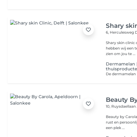
Shary skin
6, Herculesweg
D
Shary skin clinic 
hebben wij een t
zien om jou te ...
Dermamelan | 
thuisproducte
Beauty By
10, Ruysdaellaan
Beauty by Carola 
rust en persoonli
een plek ...