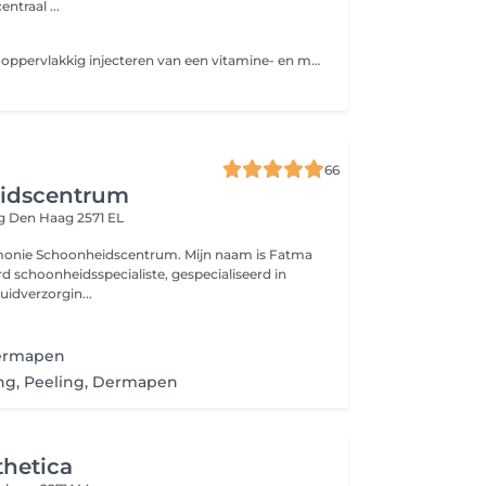
ntraal ...
Dermapen is het oppervlakkig injecteren van een vitamine- en mineralencomplex dat de werking van fibroblasten stimuleert gebruikt. Fibroblasten zorgen ervoor dat de huid collageen aanmaakt en de elasticiteit verbetert. Het aanwezige hyaluronzuur herstelt de vochtbalans in de huid. De dermapen werkt doormiddel van 5 of 9 kleine micronaaldjes tegelijk en vult de huid met hyaluronic acid, vitamine B3, aminozuur of andere boosters. Maak een keus uit de verschillende boosters of laat onze arts u adviseren: Aqua Stem Cell Culture Ampoules, AC Stem Cell Gold Ampoules, Peptide Gold Ampoules, Salmon DNA Gold Ampoules, Whitening & Wrinkle Stem Cell Culture Ampoules.
e
66
idscentrum
eg
Den Haag 2571 EL
onie Schoonheidscentrum. Mijn naam is Fatma
uidverzorgin...
Dermapen
ing, Peeling, Dermapen
thetica