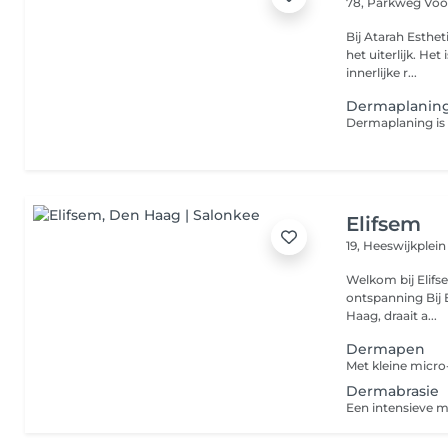
78, Parkweg
Voo
Bij Atarah Esthet
het uiterlijk. He
innerlijke r...
Dermaplanin
Elifsem
19, Heeswijkplei
Welkom bij Elifsem Beautysalon Jou
ontspanning Bij Elifsem, gevestigd aan het Heeswijkplein 19 in Den
Haag, draait a...
Dermapen
Dermabrasie