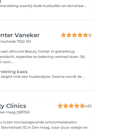
g
Een intensieve behandeling waarbij dode huidcellen en donshaartjes voorzichtig worden verwijderd. De huid wordt direct gladder, zachter en frisser, met een prachtige glow. Werkstoffen worden na de behandeling optimaal opgenomen. Geschikt voor: doffe huid, verdikte hoornlaag, oppervlakkige littekens, pigmentvlekjes en donshaartjes
nter Vaneker
12
Enschede 7532 XN
ndacht ,expertise en beleving centraal staan .Bij
t voor...
ndeling basis
Elke behandeling begint met een huidanalyse. Daarna wordt de huid grondig gereinigd en verzorgd, aangepast aan jou huidtype en wat je huid op dat moment nodig heeft .Voor wie snel resultaat wil is er onze basisbehandelingen. Reinigen, verzorgen, eventueel onzuiverheden verwijderen en afsluiten met een masker en dag crème. De huid voelt hierdoor schoner ,rustiger en zichtbaar frisser. Wij werken uitsluitend met lookx skincare
y Clinics
433
Den Haag 2587ER
ics is een toonaangevende schoonheidssalon
 Stevinstraat 112 in Den Haag, waar jouw welzijn en