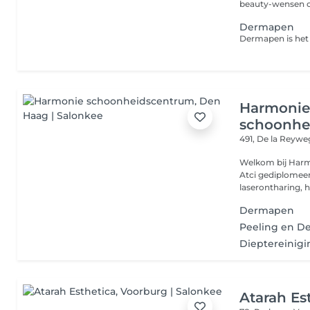
beauty-wensen ce
Dermapen
Harmoni
schoonhe
491, De la Reyw
Welkom bij Harm
Atci gediplomeerd schoonheidsspecialiste, gespecialiseerd in
laserontharing, h
Dermapen
Peeling en 
Dieptereinig
Atarah Es