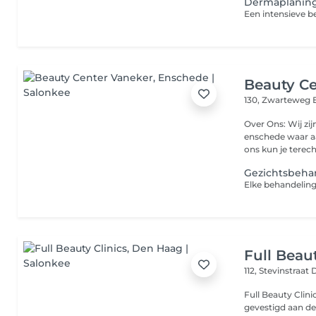
Dermaplanin
Beauty Ce
130, Zwarteweg
Over Ons: Wij zijn een allround Beauty Center in glanerbrug
enschede waar aa
ons kun je terech
Gezichtsbeha
Full Beaut
112, Stevinstraat
Full Beauty Clin
gevestigd aan de