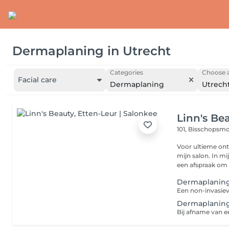
Dermaplaning
in
Utrecht
Categories
Choose a
Facial care
Dermaplaning
Utrech
Linn's Be
101, Bisschopsm
Voor ultieme ont
mijn salon. In m
een afspraak om h
Dermaplaning
Dermaplanin