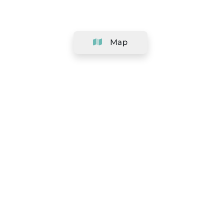
Map
Company
Support
Team
&
Careers
Information for salons
Legal
Exercise withdrawal right