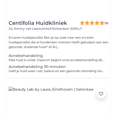
Centifolia Huidkliniek
98
24, Emmy van Leersumhof
Rotterdam 3059 LT
Ervaren huidspecialist Ben je op zoek naar een ervaren
huidspecialist die al honderden mensen heeft geholpen aan een
gezonde, stralende huid? Al 16 j...
Acnebehandeling
Elke huid is uniek. Daarom begint onze acnebehandeling altijd met een persoonlijk intakegesprek, waarin we je huidconditie nauwkeurig bekijken, naar jouw verhaal luisteren en een behandelplan op maat opstellen. Hierbij houden we rekening met: De vorm en ernst van de acne Jouw huidtype en eventuele gevoeligheden Eventuele medicatie of onderliggende factoren Jouw wensen en doelen Onze behandelingen zijn een combinatie van professionele technieken en zorgen voor een zichtbare verbetering van de huid: Dieptereiniging Verwijdert onzuiverheden en overtollig talg. Kalmerende en zuiverende maskers Verzachten de huid en verminderen roodheid. LED-therapie Ondersteunt huidherstel en pakt acne actief aan.
Acnebehandeling 30 minuten
Geef je huid weer rust, balans en een gezonde uitstraling Heb je last van puistjes, mee-eters, een vette huid of verstopte poriën? Deze professionele acnebehandeling is speciaal ontwikkeld om de huid diep te reinigen, onzuiverheden te verminderen en nieuwe ontstekingen te helpen voorkomen. Wat kun je verwachten? Uitgebreide huidanalyse Reiniging van de huid Dieptereinigende exfoliatie afgestemd op jouw huidtype Verweken van onzuiverheden Verwijderen van mee-eters en verstoppingen Kalmerende en verzorgende producten afgestemd op de acnegevoelige huid Persoonlijk huidadvies op maat Resultaat Diep gereinigde huid Minder mee-eters en onzuiverheden Verfijnde poriën Frissere en egalere uitstraling Professioneel advies voor thuisverzorging Voor het beste resultaat adviseren wij een behandeltraject in combinatie met de juiste huidverzorgingsproducten voor thuis.