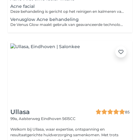
Acne facial
Deze behandeling is gericht op het reinigen en kalmeren van de acne-gevoelige huid. Met een dieptereiniging, zachte exfoliatie en een kalmerend masker werken we aan een zuivere en frisse huid. Ideaal voor het verminderen van onzuiverheden en roodheid. We stemmen de behandeling altijd af op de behoeften van jouw huid en passen deze direct aan voor het beste resultaat.
Venusglow Acne behandeling
De Venus Glow maakt gebruik van geavanceerde technologieën om de huidverzorgingservaring te verbeteren: Diepe Poriënbehandeling: De Venus Glow richt zich op het bereiken van de diepere poriën van de huid. Dit is van essentieel belang om onzuiverheden en overtollig talg effectief te verwijderen, waardoor de huid er frisser en schoner uitziet. Hydratatie: Naast het reinigen van de poriën, zorgt de behandeling ervoor dat de huid diep gehydrateerd wordt. Dit draagt bij aan een gezonde gloed en een gehydrateerde uitstraling van de huid. Huidvernieuwing: De Venus Glow stimuleert tevens de huidvernieuwing. Door de combinatie van de behandeling met verschillende technologieën worden dode huidcellen voorzichtig verwijderd, wat kan resulteren in een gladdere en stralendere huid. Bij het boeken van de behandeling kunnen er verschillende opties zijn, afhankelijk van de toevoeging van andere producten of technologieën. *De Venus Glow is een geweldige aanvulling op een acnebehandeling, vooral voor het aanpakken van comedogene acne. Deze behandeling gaat diep in de poriën om grondig te reinigen, wat bijdraagt aan het verminderen van comedogene acne. Bovendien laat de behandeling een prachtige en gezonde gloed op de huid achter, wat het resultaat nog verder verbetert. Met de Venus Glow kunt u zowel het bestrijden van acne als het bereiken van een stralende huid bereiken.
Ullasa
85
99a, Aalsterweg
Eindhoven 5615CC
Welkom bij Ullasa, waar expertise, ontspanning en
resultaatgerichte huidverzorging samenkomen. Met trots