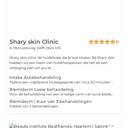
Shary skin Clinic
31
6, Herculesweg
Delft 2624 VM
Shary skin clinic dé huidkliniek die je laat stralen. Bij Shary skin
hebben wij een team van huidtherapeuten die het als een
uitdaging zien om jou te ...
Intake Acnébehandeling
Tijdens een vrijblijvend intakegesprek van circa 30 minuten bekijkt de huidtherapeut je huid en worden je wensen en de mogelijkheden besproken.
Blemiderm Losse behandeling
Voor de behandeling van een ernstige vorm van acne bieden we Blemiderm van Mesoestetic. Dit is wereldwijd één van de beste behandelingen voor een door acne aangetaste of acne gevoelige huid.
Blemiderm | Kuur van 3 behandelingen
Pakket van 3 behandelingen.