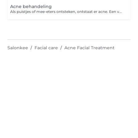
Acne behandeling
Als puistjes of mee-eters ontsteken, ontstaat er acne. Een vervelende, zichtbare aandoening op het gezicht, de rug en de borst. Een goede verzorging en huidverbeterende behandelingen verminderen de acne, voorkomen blijvende littekens en brengen de huid weer in balans. De ANBOS-schoonheidsspecialist helpt je hiermee zodat jouw huid er weer schoon en fris uitziet! Acne vulgaris is de medische term voor jeugdpuistjes. Het is een chronisch ontstekingsproces van het haarfollikel-talgkliersysteem dat wordt beïnvloed door hormonale factoren. Meestal vind je acne op het gezicht, in de hals en nek, op de borst en de rug.
Salonkee
Facial care
Acne Facial Treatment