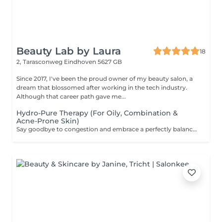
Beauty Lab by Laura
18
2, Tarasconweg
Eindhoven 5627 GB
Since 2017, I've been the proud owner of my beauty salon, a
dream that blossomed after working in the tech industry.
Although that career path gave me...
Hydro-Pure Therapy (For Oily, Combination &
Acne-Prone Skin)
Say goodbye to congestion and embrace a perfectly balanced, matte, and refined complexion. Designed specifically for oily, combination, and acne-prone skin, this advanced clarifying treatment uses deep hydrogen fusion to sweep away impurities and environmental buildup from the pores. Infused with professional-grade salicylic acid (BHA) and targeted botanical concentrates, it actively regulates sebum production, calms redness, and prevents future breakouts. A deeply purifying yet remarkably soothing treatment that leaves your skin feeling incredibly fresh, clear, and thoroughly detoxified.