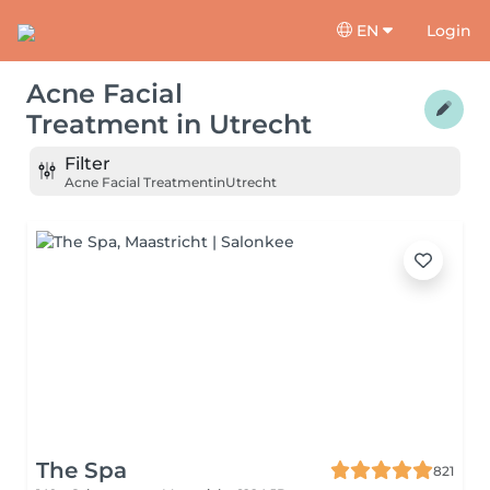
EN
Login
Acne Facial
Treatment
in
Utrecht
Filter
Acne Facial Treatment
in
Utrecht
The Spa
821