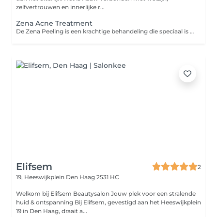
zelfvertrouwen en innerlijke r...
Zena Acne Treatment
De Zena Peeling is een krachtige behandeling die speciaal is ontwikkeld om zowel hyperpigmentatie als acne aan te pakken. Voor acne werkt de peeling ontstekingsremmend, vermindert het onzuiverheden en helpt het de poriën te ontstoppen. Deze peeling is ideaal voor mensen die zowel de effecten van acne als pigmentvlekken willen behandelen, met als resultaat een egale, gezonde huid. Niet geschikt voor: Zeer gevoelige huiden of huiden met actieve ontstekingen (zoals ernstige acne) zonder voorafgaand overleg met een specialist.
Elifsem
2
19, Heeswijkplein
Den Haag 2531 HC
Welkom bij Elifsem Beautysalon Jouw plek voor een stralende
huid & ontspanning Bij Elifsem, gevestigd aan het Heeswijkplein
19 in Den Haag, draait a...