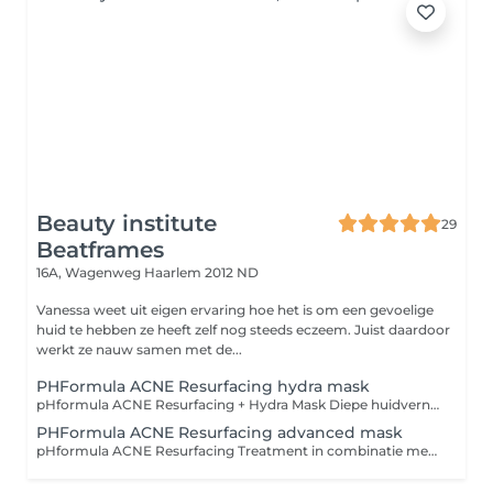
Beauty institute
29
Beatframes
16A, Wagenweg
Haarlem 2012 ND
Vanessa weet uit eigen ervaring hoe het is om een gevoelige
huid te hebben ze heeft zelf nog steeds eczeem. Juist daardoor
werkt ze nauw samen met de...
PHFormula ACNE Resurfacing hydra mask
pHformula ACNE Resurfacing + Hydra Mask Diepe huidvernieuwing en kalmerende hydratatie voor de acnegevoelige huid De pHformula ACNE Resurfacing Treatment is een doelgerichte, medische huidbehandeling ontwikkeld voor de onzuivere, vette of acnegevoelige huid. Dankzij een unieke combinatie van zuren (zoals salicylzuur en amandelzuur), antibacteriële ingrediënten en pH-gecontroleerde technologie, wordt de huid intensief gezuiverd, gekalmeerd en vernieuwd zonder overmatige irritatie. De behandeling wordt gecombineerd met het Hydra Mask, dat diep hydrateert, kalmeert en roodheid vermindert. Dit zorgt voor balans in de huid en bevordert het herstel na het peel-proces. Wat doet deze behandeling? Vermindert actieve ontstekingen en onzuiverheden Reguleert talgproductie en zuivert de poriën Verfijnt de huidstructuur en vermindert post-acne littekens Herstelt de vochtbalans en versterkt de huidbarrière Aanbevolen bij: Acne (jeugd- of volwassenacne) Verstopte poriën, mee-eters en ontstekingen Vette en onrustige huid Huid met restlittekens of oneffenheden na acne Duur: ± 60 minuten Resultaat: Een zuivere, matte en gekalmeerde huid met verfijnde poriën en minder roodheid Tip: Zeer geschikt als kuurbehandeling en te combineren met pHformula thuisproducten voor optimaal resultaat.
PHFormula ACNE Resurfacing advanced mask
pHformula ACNE Resurfacing Treatment in combinatie met het Advanced Mask voor een intensieve aanpak van acne en ontstekingen: pHformula ACNE Resurfacing + Advanced Mask Intensieve peeling en kalmerende huidherstelbehandeling voor actieve acne De ACNE Resurfacing Treatment van pHformula is speciaal ontwikkeld om de acnegevoelige, vette en ontstekingsgevoelige huid doelgericht te behandelen. Door gebruik te maken van gecontroleerde chemische resurfacing met onder andere salicylzuur, azelaïnezuur en amandelzuur, wordt de huid op een veilige en effectieve manier vernieuwd, met als doel het verminderen van puistjes, ontstekingen en restlittekens. De behandeling wordt afgesloten met het Advanced Recovery Mask, dat intensief kalmeert, roodheid vermindert en de huidbarrière versterkt. Hierdoor is deze behandeling niet alleen doeltreffend, maar ook comfortabel voor de gevoelige of reactieve huid. Wat doet deze behandeling? Vermindert actieve acne en ontstekingen Zuivert en verkleint poriën Verbetert de huidstructuur en voorkomt littekens Brengt de huid terug in balans en kalmeert zichtbaar Aanbevolen bij: Actieve acne (mild tot ernstig) Vette huid met verstopte poriën Restlittekens of rode vlekjes na acne Onrustige, reactieve huid Duur: ± 60 minuten Nazorg: Vermijd zon en gebruik aangepaste pHformula thuisverzorging Resultaat: Een schonere, gekalmeerde en zichtbaar verbeterde huid met minder onzuiverheden Tip: Voor optimaal resultaat wordt een behandelkuur in combinatie met pHformula thuisproducten sterk aangeraden.