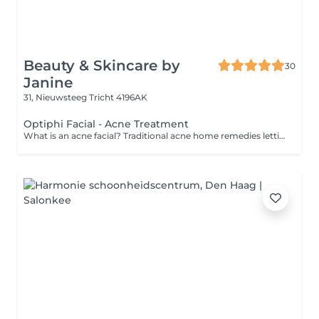
Beauty & Skincare by
30
Janine
31, Nieuwsteeg
Tricht 4196AK
Optiphi Facial - Acne Treatment
What is an acne facial? Traditional acne home remedies letting you down? Trust in the professionals to use expertise and advanced techniques to reduce acne breakouts and calm inflamed skin. What can I expect? Acne facials usually begin with a consultation with a trained dermatologist. Typically, your face will be thoroughly cleansed, exfoliated and dirt and debris will be extracted from clogged pores. Products such as glycolic acid, salicylic acid or facial peels may be used to remove dead skin cells and regenerate the skin's surface. What are the benefits? An acne facial can reduce redness and inflammation and also help prevent future breakouts of acne. You can look forward to improved skin texture, a more even skin tone and, most importantly, increased confidence in your complexion.