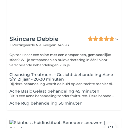
Skincare Debbie
32
1, Perzikgaarde
Nieuwegein 3436 GJ
Op zoek naar een salon met een ontspannen, gemoedelijke
sfeer? Wil je ontspannen en huidverbetering in één? Voor
verschillende behandelingen kun je ...
Cleansing Treatment - Gezichtsbehandeling Acne
t/m 21 jaar - 20-30 minuten
Bij deze behandeling wordt de huid op een zachte manier diep gereinigd en krijg je advies hoe je jouw huid het beste thuis kan verzorgen. -Reinigen -Dieptereiniging -Onzuiverheden verwijderen -Dag- of nachtverzorging
Acne Basic Gelaat behandeling 45 minuten
Dit is een acne behandeling zonder fruitzuren. Deze behandeling is puur gericht op het reinigen en verzorgen van een acne huid. Let op! Bij deze behandeling zit het epileren/waxen van de wenkbrauwen niet inbegrepen. Deze optie kan los bijgeboekt worden. <div>Bij deze behandeling zit het epileren /waxen van de wenkbrauwen niet inbegrepen. -Reinigen -Dieptereiniging -Eventueel reinigend masker -Onzuiverheden verwijderen -Serum -Masker -Dag- of nachtverzorging</div>
Acne Rug behandeling 30 minuten