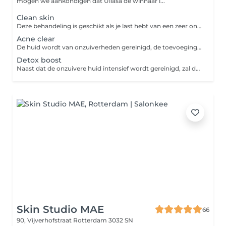
mogen we aankondigen dat Ullasa de winnaar i...
Clean skin
Deze behandeling is geschikt als je last hebt van een zeer onzuivere huid zoals veel puistjes of blackheads. Je huid wordt grondig gereinigd en hersteld van de onzuiverheden. Door deze behandeling regelmatig te ondergaan zal je huid mooi en fris blijven.
Acne clear
De huid wordt van onzuiverheden gereinigd, de toevoeging van de exfolitatie zal de huid intensiever herstellen. De toevoeging van een softpeel zal de huid gladder en zachter maken en de uitstraling verbeteren en poriën verfijnen
Detox boost
Naast dat de onzuivere huid intensief wordt gereinigd, zal de werking van de Detox peel de huid extra diep zuiveren en ontdoen van onnodige gifstoffen. De huid krijgt hierdoor een frisser uiterlijk.
Skin Studio MAE
66
90, Vijverhofstraat
Rotterdam 3032 SN