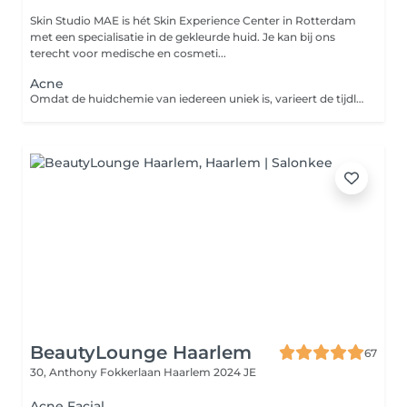
Skin Studio MAE is hét Skin Experience Center in Rotterdam
met een specialisatie in de gekleurde huid. Je kan bij ons
terecht voor medische en cosmeti...
Acne
Omdat de huidchemie van iedereen uniek is, varieert de tijdlijn voor het verbeteren van acne sterk, van enkele maanden tot een jaar. Het duurt ongeveer 3 maanden voordat acne zijn volledige cyclus heeft doorlopen. Daarom raden wij aan om je minimaal 90 dagen in te zetten om onderliggende verstoppingen de kans te geven naar de oppervlakte te komen. Daarnaast adviseren wij om een intolerantie- en/of darmtest te doen om van binnenuit te kijken waar er mogelijk disbalans aanwezig is. Deze aanpak helpt ons om de oorzaak van acne beter te begrijpen en de behandelingen effectiever af te stemmen op jouw behoeften.
BeautyLounge Haarlem
67
30, Anthony Fokkerlaan
Haarlem 2024 JE
Acne Facial