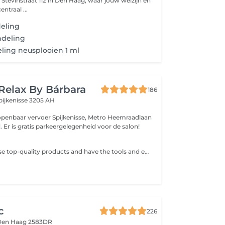
 Stevinstraat 112 in Den Haag, waar jouw welzijn en
ntraal ...
eling
ndeling
eling neusplooien 1 ml
Relax By Bárbara
186
pijkenisse 3205 AH
r Spijkenisse, Metro Heemraadlaan
is op loopafstand. Er is gratis parkeergelegenheid voor de salon!
Makeup artists use top-quality products and have the tools and expertise to give you the flawless look you need for the formal dinner, photoshoot or special event you've got on your calendar. No matter the occasion, this salon's professional makeup artists guarantee you look impeccable on that special day.
c
226
Den Haag 2583DR