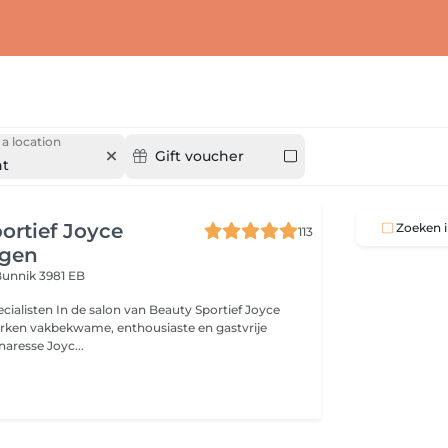
a location
Gift voucher
ht
ortief Joyce
Zoeken i
113
ngen
unnik 3981 EB
alisten In de salon van Beauty Sportief Joyce
rken vakbekwame, enthousiaste en gastvrije
naresse Joyc...