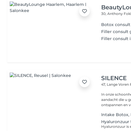
BeautyLo
30, Anthony Fok
Botox consult 
Filler consult 
Filler consult
SILENCE
47, Lange Voren
In onze schoonhei
aandacht die u g
ontspannen en voo
Intake Botox, 
Hyaluronzuur f