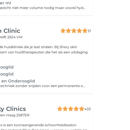
er ml
Soms heeft een gezicht niet meer volume nodig maar vooral hydratatie en collageen stimulatie. Dan kunnen we behandelen met dunne hyaluronzuur welke op specifieke plekken onder de huid wordt geïnjecteerd. Het doel is huidversteviging en het vervagen van fijne lijntjes. Deze behandeling wordt minimaal 2x uitgevoerd, met een tussenpose van 6 weken, om maximaal effect te bereiken.
 Clinic
31
elft 2624 VM
dé huidkliniek die je laat stralen. Bij Shary skin
eam van huidtherapeuten die het als een uitdaging
ooglid
ooglid
 en Onderooglid
Plasmalift is een techniek zonder snijden voor een permanente ooglid- of huidcorrectie.
y Clinics
433
Den Haag 2587ER
ics is een toonaangevende schoonheidssalon