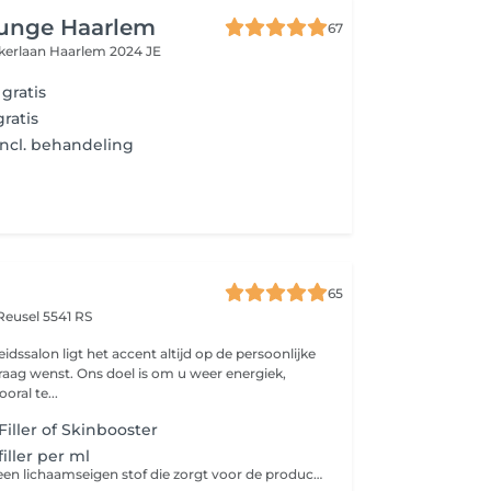
unge Haarlem
67
kerlaan
Haarlem 2024 JE
gratis
gratis
 incl. behandeling
65
Reusel 5541 RS
dssalon ligt het accent altijd op de persoonlijke
raag wenst. Ons doel is om u weer energiek,
ral te...
Filler of Skinbooster
iller per ml
Hyaluronzuur is een lichaamseigen stof die zorgt voor de productie van collageen en elastine in de huid. Een behandeling met een hyaluronzuur filler vult een rimpel of lijn op, dit zorgt voor huidverjonging. Met fillers kan ik ook stevigheid geven in de belangrijkste delen van het gelaat zoals de jukbeenderen, kaaklijn of kin. De hyaluronzuur filler wordt dan diep onder de huid ingebracht en hierdoor wordt volumeverlies opgevuld. Het effect van een behandeling met een filler is direct zichtbaar, het eindresultaat na 2 a 3 weken. De filler is niet permanent en zal na ongeveer een jaar verdwijnen. Om het resultaat te behouden is het jaarlijks inplannen van een touch-up een pre.