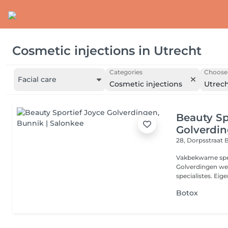
Cosmetic injections
in
Utrecht
Categories
Choose 
Facial care
Cosmetic injections
Utrec
Beauty Sp
Golverdi
28, Dorpsstraat
B
Vakbekwame speci
Golverdingen we
specialistes. Eige
Botox