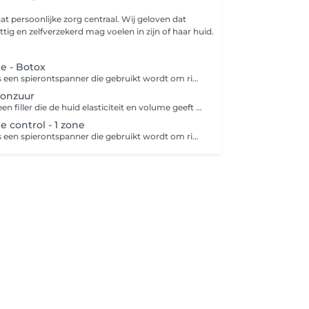
aat persoonlijke zorg centraal. Wij geloven dat
ttig en zelfverzekerd mag voelen in zijn of haar huid.
.
ne - Botox
Botuline toxine is een spierontspanner die gebruikt wordt om rimpels te verzachten, te laten verdwijnen en om toekomstige rimpels te voorkomen.
uronzuur
Hyaluronzuur is een filler die de huid elasticiteit en volume geeft en uiterst geschikt is voor oppervlakkige rimpels. Het verzacht rimpels en geeft het gezicht meer contour. Hyaluronzuur is van nature een bestandsdeel van de huid, waardoor deze filler relatief veilig is en de kans op een allergische reactie klein is.
e control - 1 zone
Botuline toxine is een spierontspanner die gebruikt wordt om rimpels te verzachten, te laten verdwijnen en om toekomstige rimpels te voorkomen.