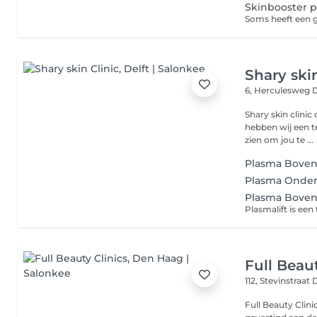
Skinbooster p
Shary skin
6, Herculesweg
D
Shary skin clinic 
hebben wij een t
zien om jou te ...
Plasma Boven
Plasma Onder
Plasma Boven
Full Beaut
112, Stevinstraat
Full Beauty Clin