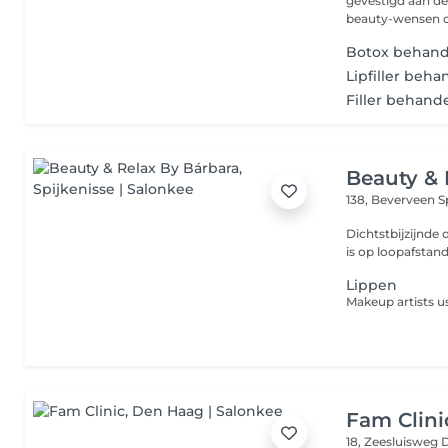
gevestigd aan de
beauty-wensen ce
Botox behand
Lipfiller beha
Filler behand
Beauty & 
138, Beverveen
S
Dichtstbijzijnde openbaar vervoe
Lippen
Fam Clini
18, Zeesluisweg